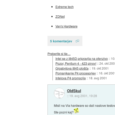
Extreme tech
ZDNet
Van's Hardware
5 komentarjev
Preberite si še…
Intel se z i845D pripravlja na ofenzivo
::
10
Pozor, Pentium 4 - 423 pinov!
::
24. okt 200
Gigabytova i845 plošča
::
19. okt 2001
Pomanjkanje P4 procesorjev
::
16. okt 200
Intelova P4 promocija
::
18. avg 2001
OldSkul
::
19. avg 2001, 19:28
Misli na Via hardware so dali naslove testov
Ste pozni kaj?