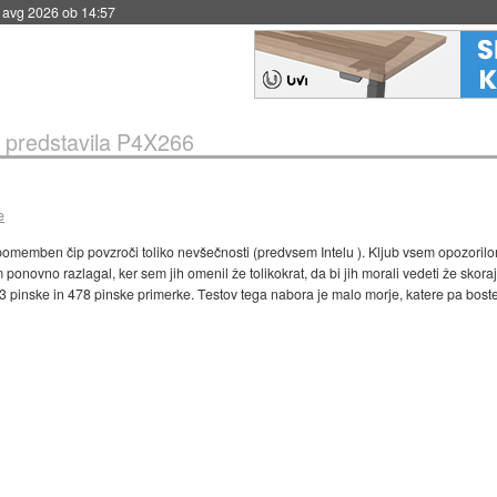
. avg 2026 ob 14:57
 predstavila P4X266
e
epomemben čip povzroči toliko nevšečnosti (predvsem Intelu ). Kljub vsem opozorilom
 ponovno razlagal, ker sem jih omenil že tolikokrat, da bi jih morali vedeti že sko
 pinske in 478 pinske primerke. Testov tega nabora je malo morje, katere pa boste 