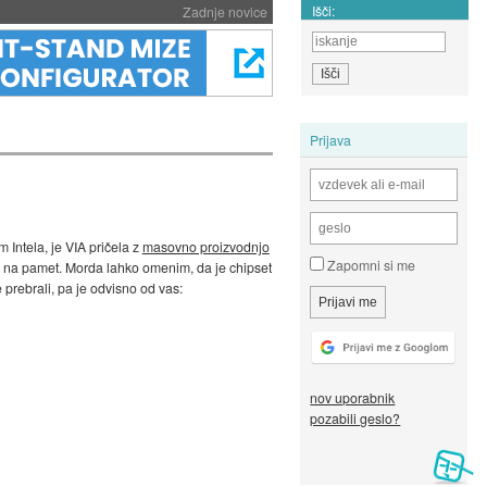
Išči:
Zadnje novice
Prijava
 Intela, je VIA pričela z
masovno proizvodnjo
Zapomni si me
raj na pamet. Morda lahko omenim, da je chipset
prebrali, pa je odvisno od vas:
nov uporabnik
pozabili geslo?