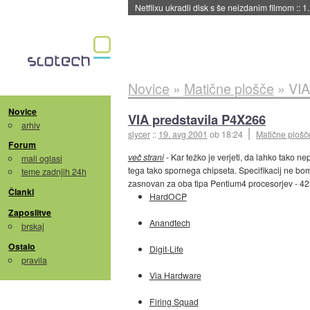
Netflixu ukradli disk s še neizdanim filmom
::
1
Novice
»
Matične plošče
»
VIA
Novice
VIA predstavila P4X266
arhiv
slycer
::
19. avg 2001
ob 18:24
Matične plošč
Forum
več strani
- Kar težko je verjeti, da lahko tako n
mali oglasi
tega tako spornega chipseta. Specifikacij ne bom
teme zadnjih 24h
zasnovan za oba tipa Pentium4 procesorjev - 423
Članki
HardOCP
Zaposlitve
Anandtech
brskaj
Ostalo
Digit-Life
pravila
Via Hardware
Firing Squad