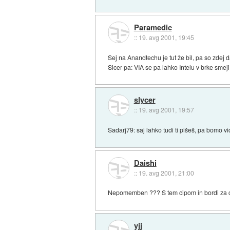
Paramedic
::
19. avg 2001, 19:45
Sej na Anandtechu je tut že bil, pa so zdej
Sicer pa: VIA se pa lahko Intelu v brke smeji 
slycer
::
19. avg 2001, 19:57
Sadarj79: saj lahko tudi ti pišeš, pa bomo v
Daishi
::
19. avg 2001, 21:00
Nepomemben ??? S tem cipom in bordi za cc
yjj