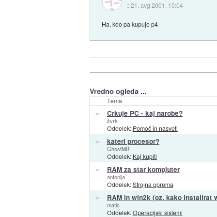
::
21. avg 2001, 10:04
Ha, kdo pa kupuje p4
Vredno ogleda ...
Tema
»
Crkuje PC - kaj narobe?
švrk
Oddelek:
Pomoč in nasveti
»
kateri procesor?
GhostMB
Oddelek:
Kaj kupiti
»
RAM za star kompjuter
antonija
Oddelek:
Strojna oprema
»
RAM in win2k (oz. kako instalirat
matic
Oddelek:
Operacijski sistemi