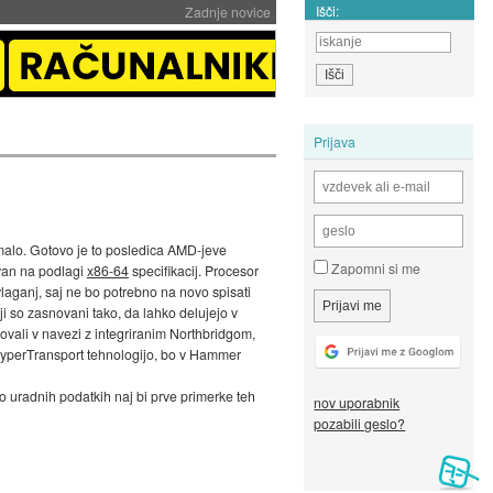
Išči:
Zadnje novice
Prijava
e malo. Gotovo je to posledica AMD-jeve
Zapomni si me
ovan na podlagi
x86-64
specifikacij. Procesor
vlaganj, saj ne bo potrebno na novo spisati
ji so zasnovani tako, da lahko delujejo v
vali v navezi z integriranim Northbridgom,
yperTransport tehnologijo, bo v Hammer
o uradnih podatkih naj bi prve primerke teh
nov uporabnik
pozabili geslo?