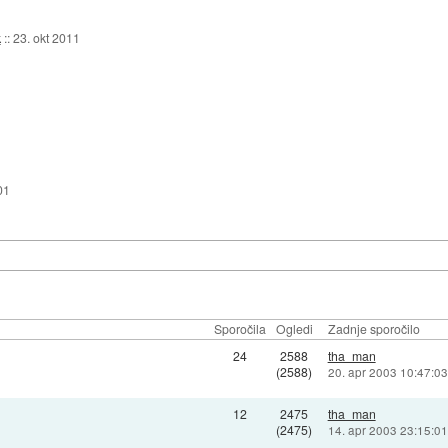
k
::
23. okt 2011
01
Sporočila
Ogledi
Zadnje sporočilo
24
2588
tha_man
(2588)
20. apr 2003 10:47:03
12
2475
tha_man
(2475)
14. apr 2003 23:15:01