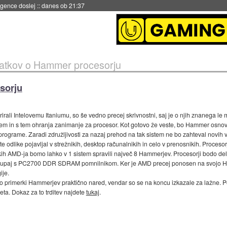
igence doslej
::
danes ob 21:37
atkov o Hammer procesorju
sorju
rirali Intelovemu Itaniumu, so še vedno precej skrivnostni, saj je o njih znanega l
 malem in s tem ohranja zanimanje za procesor. Kot gotovo že veste, bo Hammer osn
 programe. Zaradi združljivosti za nazaj prehod na tak sistem ne bo zahteval novih 
odlike pojavljal v strežnikih, desktop računalnikih in celo v prenosnikih. Procesor
ih AMD-ja bomo lahko v 1 sistem spravili največ 8 Hammerjev. Procesorji bodo delo
 skupaj s PC2700 DDR SDRAM pomnilnikom. Ker je AMD precej ponosen na svojo H
ije.
 so primerki Hammerjev praktično nared, vendar so se na koncu izkazale za lažne. P
leta. Dokaz za to trditev najdete
tukaj
.