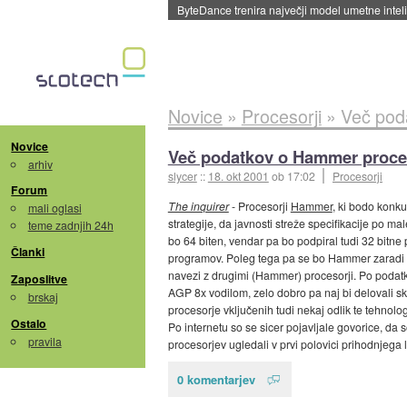
ByteDance trenira največji model umetne intel
Novice
»
Procesorji
»
Več pod
Novice
Več podatkov o Hammer proce
arhiv
slycer
::
18. okt 2001
ob 17:02
Procesorji
Forum
The inquirer
- Procesorji
Hammer
, ki bodo konku
mali oglasi
strategije, da javnosti streže specifikacije po
teme zadnjih 24h
bo 64 biten, vendar pa bo podpiral tudi 32 bitne
Članki
programov. Poleg tega pa se bo Hammer zaradi te 
navezi z drugimi (Hammer) procesorji. Po podatk
Zaposlitve
AGP 8x vodilom, zelo dobro pa naj bi delovali
brskaj
procesorje vključenih tudi nekaj odlik te tehnolog
Ostalo
Po internetu so se sicer pojavljale govorice, da
pravila
procesorjev ugledali v prvi polovici prihodnjega 
0 komentarjev