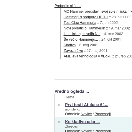
Preberite si še…
MC Hammer predstavil svoj spletni iskalni
Hammerji s podporo DDR-II
::
28. okt 2002
Test ClawHammerja
::
7. jun 2002
Novi podatki o Hammerjih
::
19. mar 2002
Intel: Iskanje svetih Not
::
4. mar 2002
Še več o Hammerju...
::
24. okt 2001
Kladivo
::
8. avg 2001
Zavezništvo
::
27. maj 2001
AMDjeva tehnologija v XBoxu
::
21. feb 20
Vredno ogleda ...
Tema
»
Prvi testi Athlona 64...
monster-x
Oddelek:
Novice
/
Procesorji
»
Ko kladivo udari...
Zheegec
Oddelek:
Novice
/
Procesorji