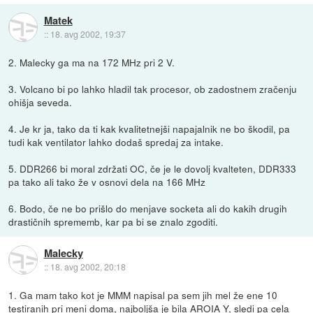
Matek
::
18. avg 2002, 19:37
2. Malecky ga ma na 172 MHz pri 2 V.
3. Volcano bi po lahko hladil tak procesor, ob zadostnem zračenju
ohišja seveda.
4. Je kr ja, tako da ti kak kvalitetnejši napajalnik ne bo škodil, pa
tudi kak ventilator lahko dodaš spredaj za intake.
5. DDR266 bi moral zdržati OC, če je le dovolj kvalteten, DDR333
pa tako ali tako že v osnovi dela na 166 MHz
6. Bodo, če ne bo prišlo do menjave socketa ali do kakih drugih
drastičnih sprememb, kar pa bi se znalo zgoditi.
Malecky
::
18. avg 2002, 20:18
1. Ga mam tako kot je MMM napisal pa sem jih mel že ene 10
testiranih pri meni doma, najboljša je bila AROIA Y, sledi pa cela