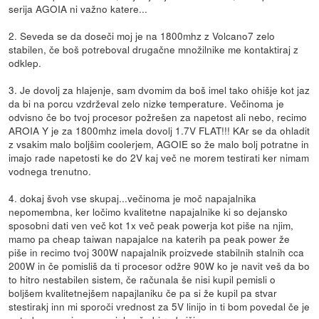
serija AGOIA ni važno katere...
2. Seveda se da doseči moj je na 1800mhz z Volcano7 zelo
stabilen, če boš potreboval drugačne množilnike me kontaktiraj z
odklep.
3. Je dovolj za hlajenje, sam dvomim da boš imel tako ohišje kot jaz
da bi na porcu vzdrževal zelo nizke temperature. Večinoma je
odvisno če bo tvoj procesor požrešen za napetost ali nebo, recimo
AROIA Y je za 1800mhz imela dovolj 1.7V FLAT!!! KAr se da ohladit
z vsakim malo boljšim coolerjem, AGOIE so že malo bolj potratne in
imajo rade napetosti ke do 2V kaj več ne morem testirati ker nimam
vodnega trenutno.
4. dokaj švoh vse skupaj...večinoma je moč napajalnika
nepomembna, ker ločimo kvalitetne napajalnike ki so dejansko
sposobni dati ven več kot 1x več peak powerja kot piše na njim,
mamo pa cheap taiwan napajalce na katerih pa peak power že
piše in recimo tvoj 300W napajalnik proizvede stabilnih stalnih cca
200W in če pomisliš da ti procesor odžre 90W ko je navit veš da bo
to hitro nestabilen sistem, če računala še nisi kupil pemisli o
boljšem kvalitetnejšem napajlaniku če pa si že kupil pa stvar
stestirakj inn mi sporoči vrednost za 5V linijo in ti bom povedal če je