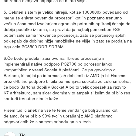
potrebna menjava napajalca če bi rad višje.
5. Celoten sistem je veliko hitrejši, kot že 1000000x povedano od
mene še enkrat povem da procesorji kot jih poznamo trenutno
večino časa med izvajanjem ogromnih potratnih aplikacij čakajo da
dobijo podatke iz rama, se pravi da je najbolj pomemben FSB
potem šele sama frekvenca procesorja, zato se porcesorji sploh
odklepajo da dobimo nižje množilnike ne višje in zato se prodaja na
trgu celo PC3500 DDR SDRAM!
6.Če bodo predelali zasnovo na Tbread procesorju in
implementirali native podporo PC2700 bo porcesor lahko
kompatibilen z vsemi Socekt A ploščami. Če pa govorimo o
Bartonu, ki naj bi po informacijah dobljenih iz AMD-ja bil Hammer
brez 64bitne podpore bi bila pa menjava socketa že zelo smiselna,
če bodo Bartona dobili v Socket A bo to velik dosežek za razvito
K7 arhitekturo, sam sicer dvomim v to ampak si želim da bi bilo res
kar tudi trenutno stanje kaže.
Pišem tudi članek na vse te teme vendar ga bolj žuramo kot
delamo, čene bi blo 90% tvojih uprašanj z AMD platformo
odgovorjenih že s samem prihodu na slo-tech.
Tic