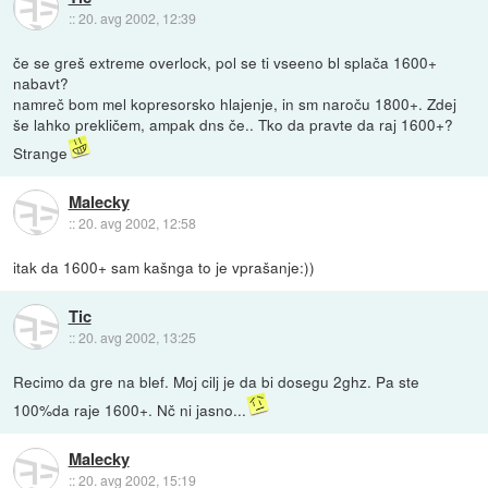
::
20. avg 2002, 12:39
če se greš extreme overlock, pol se ti vseeno bl splača 1600+
nabavt?
namreč bom mel kopresorsko hlajenje, in sm naroču 1800+. Zdej
še lahko prekličem, ampak dns če.. Tko da pravte da raj 1600+?
Strange
Malecky
::
20. avg 2002, 12:58
itak da 1600+ sam kašnga to je vprašanje:))
Tic
::
20. avg 2002, 13:25
Recimo da gre na blef. Moj cilj je da bi dosegu 2ghz. Pa ste
100%da raje 1600+. Nč ni jasno...
Malecky
::
20. avg 2002, 15:19