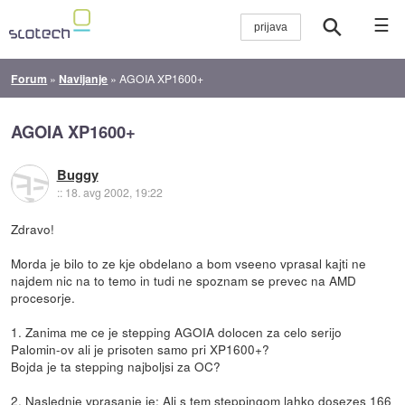
☰
Forum
»
Navijanje
»
AGOIA XP1600+
AGOIA XP1600+
Buggy
::
18. avg 2002, 19:22
Zdravo!
Morda je bilo to ze kje obdelano a bom vseeno vprasal kajti ne
najdem nic na to temo in tudi ne spoznam se prevec na AMD
procesorje.
1. Zanima me ce je stepping AGOIA dolocen za celo serijo
Palomin-ov ali je prisoten samo pri XP1600+?
Bojda je ta stepping najboljsi za OC?
2. Naslednje vprasanje je: Ali s tem steppingom lahko dosezes 166