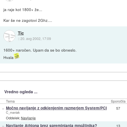
ja raje kot 1800+ že...
Kar še ne zagotovi 2Ghz....
Tic
::
20. avg 2002, 17:09
1600+ naročen. Upam da se bo obneslo.
Hvala
Vredno ogleda ...
Tema
Sporočila
»
Močno navijanje z odklenjenim razmerjem System/PCI
57
C_maniak
Oddelek:
Navijanje
»
Navijanje Athlona brez spreminjanja množilnika?
13