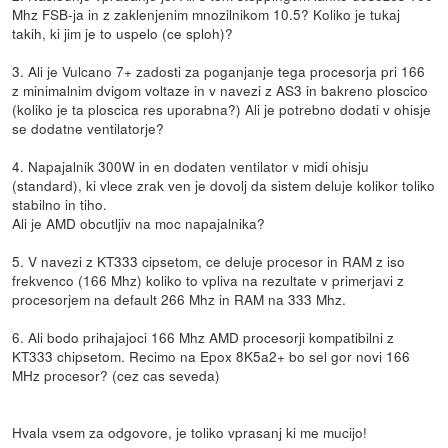
Mhz FSB-ja in z zaklenjenim mnozilnikom 10.5? Koliko je tukaj
takih, ki jim je to uspelo (ce sploh)?
3. Ali je Vulcano 7+ zadosti za poganjanje tega procesorja pri 166
z minimalnim dvigom voltaze in v navezi z AS3 in bakreno ploscico
(koliko je ta ploscica res uporabna?) Ali je potrebno dodati v ohisje
se dodatne ventilatorje?
4. Napajalnik 300W in en dodaten ventilator v midi ohisju
(standard), ki vlece zrak ven je dovolj da sistem deluje kolikor toliko
stabilno in tiho.
Ali je AMD obcutljiv na moc napajalnika?
5. V navezi z KT333 cipsetom, ce deluje procesor in RAM z iso
frekvenco (166 Mhz) koliko to vpliva na rezultate v primerjavi z
procesorjem na default 266 Mhz in RAM na 333 Mhz.
6. Ali bodo prihajajoci 166 Mhz AMD procesorji kompatibilni z
KT333 chipsetom. Recimo na Epox 8K5a2+ bo sel gor novi 166
MHz procesor? (cez cas seveda)
Hvala vsem za odgovore, je toliko vprasanj ki me mucijo!