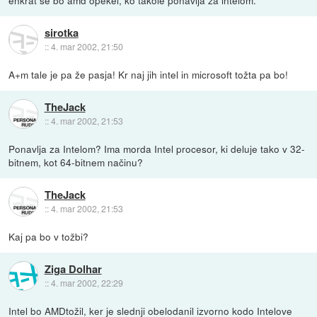
enkrat se bo amd opekel, ko takole ponavlja za intelom.
sirotka
::
4. mar 2002, 21:50
A+m tale je pa že pasja! Kr naj jih intel in microsoft tožta pa bo!
TheJack
::
4. mar 2002, 21:53
Ponavlja za Intelom? Ima morda Intel procesor, ki deluje tako v 32-
bitnem, kot 64-bitnem načinu?
TheJack
::
4. mar 2002, 21:53
Kaj pa bo v tožbi?
Ziga Dolhar
::
4. mar 2002, 22:29
Intel bo AMDtožil, ker je slednji obelodanil izvorno kodo Intelove