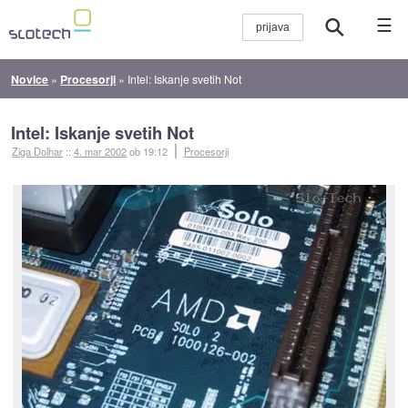
☰
Novice
»
Procesorji
»
Intel: Iskanje svetih Not
Intel: Iskanje svetih Not
Ziga Dolhar
::
4. mar 2002
ob 19:12
Procesorji