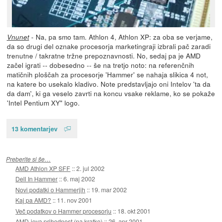
- Na, pa smo tam. Athlon 4, Athlon XP: za oba se verjame,
Vnunet
da so drugi del oznake procesorja marketingraji izbrali pač zaradi
trenutne / takratne tržne prepoznavnosti. No, sedaj pa je AMD
začel igrati -- dobesedno -- še na tretjo noto: na referenčnih
matičnih ploščah za procesorje 'Hammer' se nahaja slikica 4 not,
na katere bo usekalo kladivo. Note predstavljajo oni Intelov 'ta da
da dam', ki ga veselo zavrti na koncu vsake reklame, ko se pokaže
'Intel Pentium XY" logo.
13 komentarjev
Preberite si še…
AMD Athlon XP SFF
::
2. jul 2002
Dell In Hammer
::
6. maj 2002
Novi podatki o Hammerjih
::
19. mar 2002
Kaj pa AMD?
::
11. nov 2001
Več podatkov o Hammer procesorju
::
18. okt 2001
AMD-jeva prihodnost (na kratko)
::
26. apr 2001