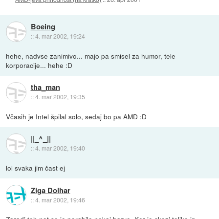
Boeing
::
4. mar 2002, 19:24
hehe, nadvse zanimivo... majo pa smisel za humor, tele
korporacije... hehe :D
tha_man
::
4. mar 2002, 19:35
Včasih je Intel špilal solo, sedaj bo pa AMD :D
||_^_||
::
4. mar 2002, 19:40
lol svaka jim čast ej
Ziga Dolhar
::
4. mar 2002, 19:46