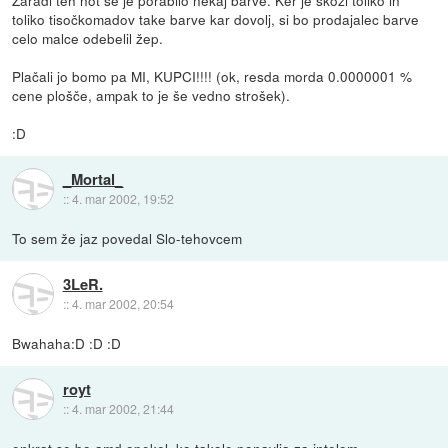
Zaradi teh not se je porabilo nekaj barve. Ker je skozi toliko in
toliko tisočkomadov take barve kar dovolj, si bo prodajalec barve
celo malce odebelil žep.
Plačali jo bomo pa MI, KUPCI!!!! (ok, resda morda 0.0000001 %
cene plošče, ampak to je še vedno strošek).
:D
_Mortal_
::
4. mar 2002, 19:52
To sem že jaz povedal Slo-tehovcem
3LeR.
::
4. mar 2002, 20:54
Bwahaha:D :D :D
royt
::
4. mar 2002, 21:44