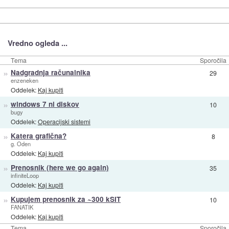
Vredno ogleda ...
Tema
Sporočila
»
Nadgradnja računalnika
29
enzeneken
Oddelek:
Kaj kupiti
»
windows 7 ni diskov
10
bugy
Oddelek:
Operacijski sistemi
»
Katera grafična?
8
g. Oden
Oddelek:
Kaj kupiti
»
Prenosnik (here we go again)
35
infiniteLoop
Oddelek:
Kaj kupiti
»
Kupujem prenosnik za ~300 kSIT
10
FANATIK
Oddelek:
Kaj kupiti
Tema
Sporočila