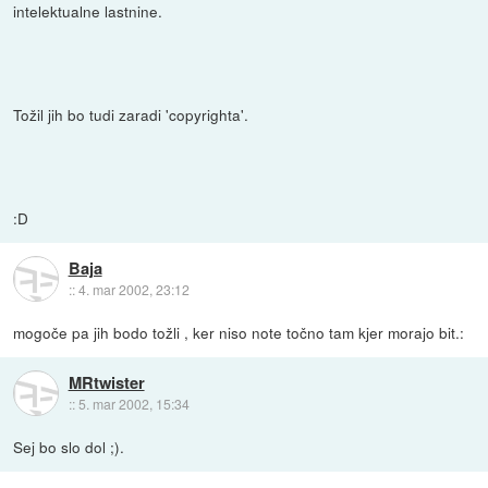
intelektualne lastnine.
Tožil jih bo tudi zaradi 'copyrighta'.
:D
Baja
::
4. mar 2002, 23:12
mogoče pa jih bodo tožli , ker niso note točno tam kjer morajo bit.:
MRtwister
::
5. mar 2002, 15:34
Sej bo slo dol ;).