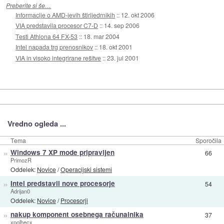
Preberite si še…
Informacije o AMD-jevih štirijedrnikih
::
12. okt 2006
VIA predstavila procesor C7-D
::
14. sep 2006
Testi Athlona 64 FX-53
::
18. mar 2004
Intel napada trg prenosnikov
::
18. okt 2001
VIA in visoko integrirane rešitve
::
23. jul 2001
Vredno ogleda ...
Tema
Sporočila
»
Windows 7 XP mode pripravljen
66
PrimozR
Oddelek:
Novice
/
Operacijski sistemi
»
Intel predstavil nove procesorje
54
Adrijan0
Oddelek:
Novice
/
Procesorji
»
nakup komponent osebnega računalnika
37
xpolhecx