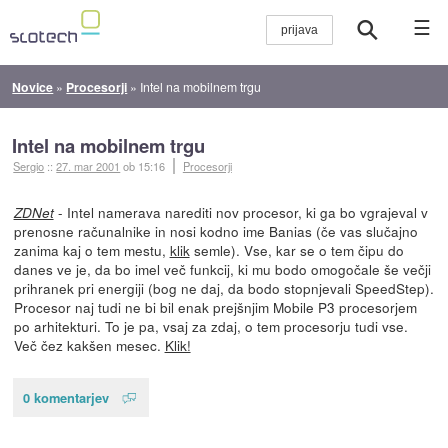
☰
Novice
»
Procesorji
»
Intel na mobilnem trgu
Intel na mobilnem trgu
Sergio
::
27. mar 2001
ob 15:16
Procesorji
- Intel namerava narediti nov procesor, ki ga bo vgrajeval v
ZDNet
prenosne računalnike in nosi kodno ime Banias (če vas slučajno
zanima kaj o tem mestu,
klik
semle). Vse, kar se o tem čipu do
danes ve je, da bo imel več funkcij, ki mu bodo omogočale še večji
prihranek pri energiji (bog ne daj, da bodo stopnjevali SpeedStep).
Procesor naj tudi ne bi bil enak prejšnjim Mobile P3 procesorjem
po arhitekturi. To je pa, vsaj za zdaj, o tem procesorju tudi vse.
Več čez kakšen mesec.
Klik!
0 komentarjev