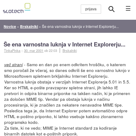
☰
Novice
»
Brskalniki
»
Še ena varnostna luknja v Internet Explorerju...
Še ena varnostna luknja v Internet Explorerju...
TinkaPinka
::
30. mar 2001
ob 22:03
Brskalniki
- Samo en dan po enem odkritem hroščku, o katerem
več strani
smo poročali že včeraj, so danes odkrili še eno varnostno luknjo v
Microsoftovem spletnem brkljalniku Internet Explorerju.
Varnostna luknja obstaja v verzijah Internet Explorerja 5.01 in 5.5.
Ker so HTML e-pošte pravzaprav spletne strani, jih lahko IE
pretvori in odpira binarne priponke na takšen način, ki je primeren
za določen MIME tip. Vendar pa obstaja luknja v načinu
procesiranja, ki je značilen za nekatere nenavadne MIME tipe.
Posledica tega je, da Internet Explorer potem avtomatično odpre
HTML e-poštno priponko, ki lahko vsebuje kakšno zlonamerno
programsko kodo.
Za tiste, ki ne vedo; MIME je Internet standard za kodiranje
binarnih datotek kot e-poštnih priponk.