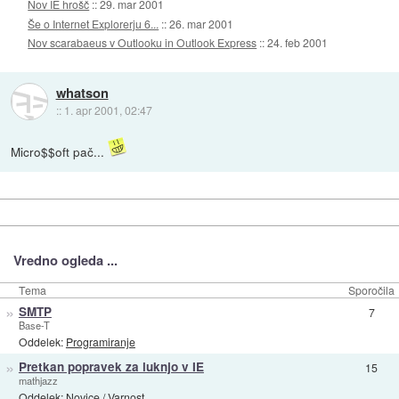
Nov IE hrošč
::
29. mar 2001
Še o Internet Explorerju 6...
::
26. mar 2001
Nov scarabaeus v Outlooku in Outlook Express
::
24. feb 2001
whatson
::
1. apr 2001, 02:47
Micro$$oft pač...
Vredno ogleda ...
Tema
Sporočila
»
SMTP
7
Base-T
Oddelek:
Programiranje
»
Pretkan popravek za luknjo v IE
15
mathjazz
Oddelek:
Novice
/
Varnost