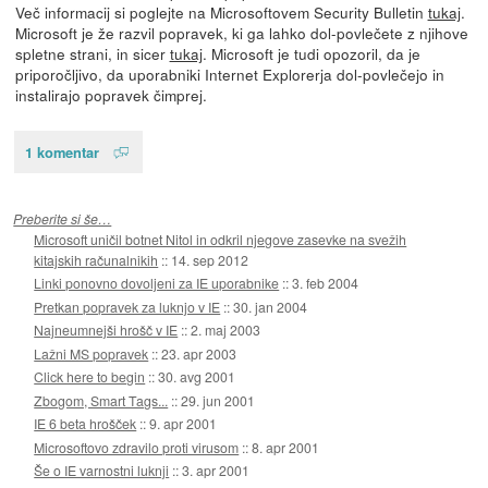
Več informacij si poglejte na Microsoftovem Security Bulletin
tukaj
.
Microsoft je že razvil popravek, ki ga lahko dol-povlečete z njihove
spletne strani, in sicer
tukaj
. Microsoft je tudi opozoril, da je
priporočljivo, da uporabniki Internet Explorerja dol-povlečejo in
instalirajo popravek čimprej.
1 komentar
Preberite si še…
Microsoft uničil botnet Nitol in odkril njegove zasevke na svežih
kitajskih računalnikih
::
14. sep 2012
Linki ponovno dovoljeni za IE uporabnike
::
3. feb 2004
Pretkan popravek za luknjo v IE
::
30. jan 2004
Najneumnejši hrošč v IE
::
2. maj 2003
Lažni MS popravek
::
23. apr 2003
Click here to begin
::
30. avg 2001
Zbogom, Smart Tags...
::
29. jun 2001
IE 6 beta hrošček
::
9. apr 2001
Microsoftovo zdravilo proti virusom
::
8. apr 2001
Še o IE varnostni luknji
::
3. apr 2001