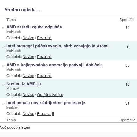
Vredno ogleda ...
Tema
Sporočila
»
AMD zaradi izgube odpušča
14
McHusch
Oddelek:
Novice
/
Rezultati
»
Intel presegel pričakovanja, skrb vzbujajo le Atomi
9
McHusch
Oddelek:
Novice
/
Rezultati
»
AMD s knjigovodsko operacijo podvojil dobiček
38
McHusch
Oddelek:
Novice
/
Rezultati
»
Novice iz AMD-ja
18
PrimozR
Oddelek:
Novice
/
Grafične kartice
»
Intel ponuja nove štirijedrne procesorje
31
kuglvinkl
Oddelek:
Novice
/
Procesorji
Tema
Sporočila
Več podobnih tem