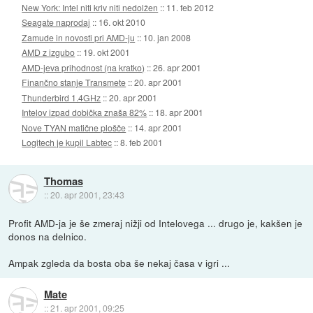
New York: Intel niti kriv niti nedolžen
::
11. feb 2012
Seagate naprodaj
::
16. okt 2010
Zamude in novosti pri AMD-ju
::
10. jan 2008
AMD z izgubo
::
19. okt 2001
AMD-jeva prihodnost (na kratko)
::
26. apr 2001
Finančno stanje Transmete
::
20. apr 2001
Thunderbird 1.4GHz
::
20. apr 2001
Intelov izpad dobička znaša 82%
::
18. apr 2001
Nove TYAN matične plošče
::
14. apr 2001
Logitech je kupil Labtec
::
8. feb 2001
Thomas
::
20. apr 2001, 23:43
Profit AMD-ja je še zmeraj nižji od Intelovega ... drugo je, kakšen je
donos na delnico.
Ampak zgleda da bosta oba še nekaj časa v igri ...
Mate
::
21. apr 2001, 09:25