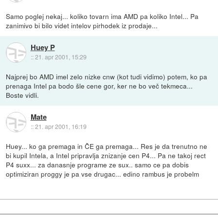
Samo poglej nekaj... koliko tovarn ima AMD pa koliko Intel... Pa
zanimivo bi bilo videt intelov pirhodek iz prodaje...
Huey P
::
21. apr 2001, 15:29
Najprej bo AMD imel zelo nizke cnw (kot tudi vidimo) potem, ko pa
prenaga Intel pa bodo šle cene gor, ker ne bo več tekmeca...
Boste vidli.
Mate
::
21. apr 2001, 16:19
Huey... ko ga premaga in ČE ga premaga... Res je da trenutno ne
bi kupil Intela, a Intel pripravlja znizanje cen P4... Pa ne takoj rect
P4 suxx... za danasnje programe ze sux.. samo ce pa dobis
optimiziran proggy je pa vse drugac... edino rambus je probelm