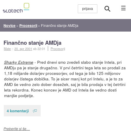
☰
Novice
»
Procesorji
»
Finančno stanje AMDja
Finančno stanje AMDja
Mate
::
20. apr 2001
ob 22:01
Procesorji
- Pred dnevi smo zvedeli slabo stanje Intela, pri
Sharky Extreme
AMDju pa je stanje drugačno. V prvi četrtini tega leta so prodali za
1,18 milijarde dolarjev procesorjev, od tega je bilo 125 milijonov
dolarjev čistega dobička. To je sicer manj kot pri Intelu, a je to za
AMD še vedno zelo dober dosežek, saj je bila prodaja v tej četrtini
leta rekordna. Konec koncev je AMD od Intela še vedno dosti
manjše podjetje.
4 komentarji
Preberite si še…