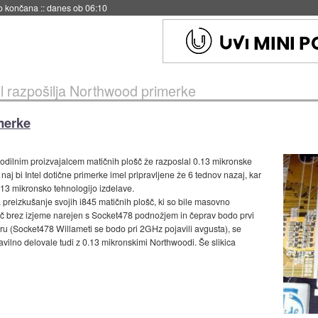
no končana
::
danes ob 06:10
el razpošilja Northwood primerke
merke
 vodilnim proizvajalcem matičnih plošč že razposlal 0.13 mikronske
j bi Intel dotične primerke imel pripravljene že 6 tednov nazaj, kar
.13 mikronsko tehnologijo izdelave.
 preizkušanje svojih i845 matičnih plošč, ki so bile masovno
 brez izjeme narejen s Socket478 podnožjem in čeprav bodo prvi
u (Socket478 Willameti se bodo pri 2GHz pojavili avgusta), se
avilno delovale tudi z 0.13 mikronskimi Northwoodi. Še slikica