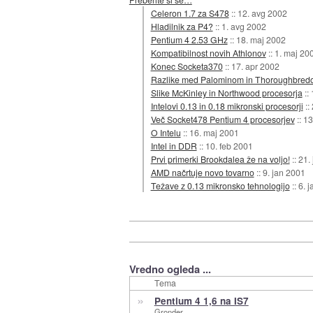
Celeron 1.7 za S478
::
12. avg 2002
Hladilnik za P4?
::
1. avg 2002
Pentium 4 2.53 GHz
::
18. maj 2002
Kompatibilnost novih Athlonov
::
1. maj 20
Konec Socketa370
::
17. apr 2002
Razlike med Palominom in Thoroughbred
Slike McKinley in Northwood procesorja
::
Intelovi 0.13 in 0.18 mikronski procesorji
::
Več Socket478 Pentium 4 procesorjev
::
13
O Intelu
::
16. maj 2001
Intel in DDR
::
10. feb 2001
Prvi primerki Brookdalea že na voljo!
::
21.
AMD načrtuje novo tovarno
::
9. jan 2001
Težave z 0.13 mikronsko tehnologijo
::
6. 
Vredno ogleda ...
Tema
»
Pentium 4 1,6 na IS7
Gronder