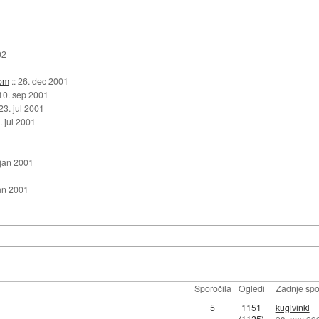
02
om
::
26. dec 2001
10. sep 2001
23. jul 2001
. jul 2001
 jan 2001
jan 2001
Sporočila
Ogledi
Zadnje spo
5
1151
kuglvinkl
(1125)
28. nov 20