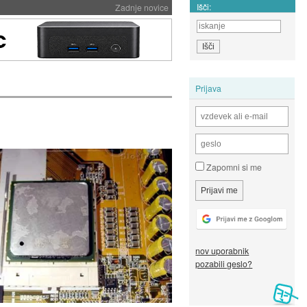
Išči:
Zadnje novice
Prijava
Zapomni si me
nov uporabnik
pozabili geslo?