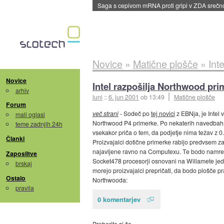
Saga s cepivom mRNA proti gripi v ZDA sreč
Novice
»
Matične plošče
»
Int
Novice
Intel razpošilja Northwood pri
arhiv
luni
::
6. jun 2001
ob 13:49
Matične plošče
Forum
več strani
- Sodeč po
tej novici
z EBNja, je Intel
mali oglasi
Northwood P4 primerke. Po nekaterih navedbah na
teme zadnjih 24h
vsekakor priča o tem, da podjetje nima težav z 0
Članki
Proizvajalci dotične primerke rabijo predvsem za
najavljene ravno na Computexu. Te bodo namreč
Zaposlitve
Socket478 procesorji osnovani na Willamete jedr
brskaj
morejo proizvajalci prepričati, da bodo plošče pr
Ostalo
Northwooda:
pravila
0 komentarjev
Preberite si še…