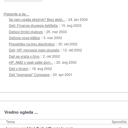
Preberite si še…
Se vam ugaša strežnik? Brez skrbi...
::
24. jan 2004
Dell: Finance drugega četrtletja
::
15. avg 2003
Dellovi črnilci glukoze
::
25. mar 2003
Dellove nove kištice
::
5. mar 2003
Prevetritev na trgu dlančnikov
::
30. okt 2002
Dell, HP: monopol malo drugače
::
12. okt 2002
Dell se vrača v črno
::
2. okt 2002
HP: AMD v vsak vaški dom...
::
20. avg 2002
Dell v črnem
::
18. avg 2002
Dell "premagal" Compaqa
::
20. apr 2001
Vredno ogleda ...
Tema
Sporočila