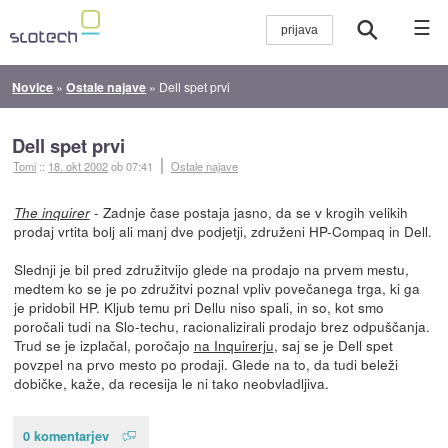
☰
Novice
»
Ostale najave
»
Dell spet prvi
Dell spet prvi
Tomi
::
18. okt 2002
ob 07:41
Ostale najave
- Zadnje čase postaja jasno, da se v krogih velikih
The inquirer
prodaj vrtita bolj ali manj dve podjetji, združeni HP-Compaq in Dell.
Slednji je bil pred združitvijo glede na prodajo na prvem mestu,
medtem ko se je po združitvi poznal vpliv povečanega trga, ki ga
je pridobil HP. Kljub temu pri Dellu niso spali, in so, kot smo
poročali tudi na Slo-techu, racionalizirali prodajo brez odpuščanja.
Trud se je izplačal, poročajo
na Inquirerju
, saj se je Dell spet
povzpel na prvo mesto po prodaji. Glede na to, da tudi beleži
dobičke, kaže, da recesija le ni tako neobvladljiva.
0 komentarjev