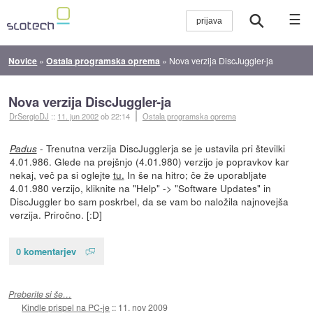
☰
Novice
»
Ostala programska oprema
»
Nova verzija DiscJuggler-ja
Nova verzija DiscJuggler-ja
DrSergioDJ
::
11. jun 2002
ob 22:14
Ostala programska oprema
- Trenutna verzija DiscJugglerja se je ustavila pri številki
Padus
4.01.986. Glede na prejšnjo (4.01.980) verzijo je popravkov kar
nekaj, več pa si oglejte
tu.
In še na hitro; če že uporabljate
4.01.980 verzijo, kliknite na "Help" -> "Software Updates" in
DiscJuggler bo sam poskrbel, da se vam bo naložila najnovejša
verzija. Priročno. [:D]
0 komentarjev
Preberite si še…
Kindle prispel na PC-je
::
11. nov 2009