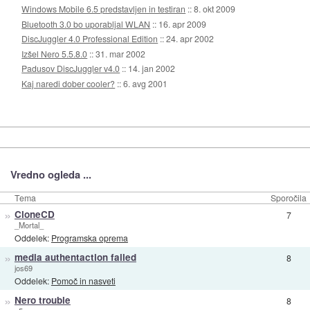
Windows Mobile 6.5 predstavljen in testiran
::
8. okt 2009
Bluetooth 3.0 bo uporabljal WLAN
::
16. apr 2009
DiscJuggler 4.0 Professional Edition
::
24. apr 2002
Izšel Nero 5.5.8.0
::
31. mar 2002
Padusov DiscJuggler v4.0
::
14. jan 2002
Kaj naredi dober cooler?
::
6. avg 2001
Vredno ogleda ...
Tema
Sporočila
»
CloneCD
7
_Mortal_
Oddelek:
Programska oprema
»
media authentaction failed
8
jos69
Oddelek:
Pomoč in nasveti
»
Nero trouble
8