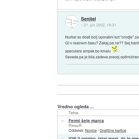
Senitel
::
21. jun 2002, 16:31
Nurbsi so dosti bolj uporabni kot "orodje" za
GI v realnem času? Zakaj pa ne?? Sej hardw
speculare ampak bo kmalu
.
Seveda pa je bila zadeva precej optimizirana (
Vredno ogleda ...
Tema
»
Fermi šele marca
PrimozR
Oddelek:
Novice
/
Grafične kartice
»
ION 2 potrjen, Intel meni, da je pr