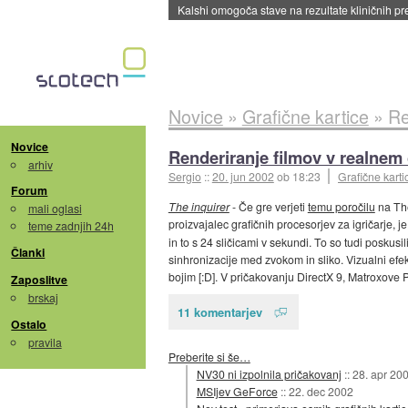
Kalshi omogoča stave na rezultate kliničnih pr
Novice
»
Grafične kartice
»
Re
Novice
Renderiranje filmov v realnem
arhiv
Sergio
::
20. jun 2002
ob 18:23
Grafične karti
Forum
The inquirer
- Če gre verjeti
temu poročilu
na The
mali oglasi
proizvajalec grafičnih procesorjev za igričarje,
teme zadnjih 24h
in to s 24 sličicami v sekundi. To so tudi poskus
Članki
sinhronizacije med zvokom in sliko. Vizualni efek
bojim [:D]. V pričakovanju DirectX 9, Matroxov
Zaposlitve
brskaj
11 komentarjev
Ostalo
pravila
Preberite si še…
NV30 ni izpolnila pričakovanj
::
28. apr 20
MSIjev GeForce
::
22. dec 2002