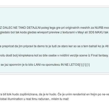
ak Z DALEC NE TAKO DETAJLNI poleg tega gre pri originalnih meshih za NURB mod
zgledalo bol tak koda gledas wiveport preview z texturami v Mayi ali 3DS MAXU tak 
e prepricat da jim pripravi ta demo to je tudi ze staro ker so se s tem bahali ko j
tu dosti bolj kimpleksna kot so bile osebe v nvidiini verzije scene iz Final fantasy.
 jaz spomnim je to bilo LANI na cpomutexu IN NE LETOS[:\] [:\] [:\]
a bit tolk hudo zoptimizirana, da je kr hudo. Če je unim renderiral en frejm po ne-ve
t global illumination u real timu računan.. mislm tu mač