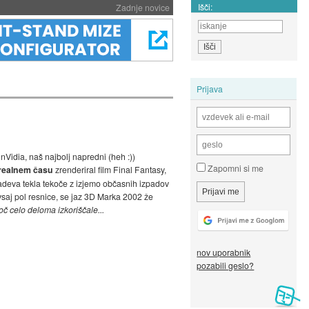
Išči:
Zadnje novice
Prijava
nVidia, naš najbolj napredni (heh :))
Zapomni si me
realnem času
zrenderiral film Final Fantasy,
 zadeva tekla tekoče z izjemo občasnih izpadov
 vsaj pol resnice, se jaz 3D Marka 2002 že
oč celo deloma izkoriščale...
nov uporabnik
pozabili geslo?