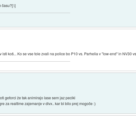
 času?[:\]
 isti koš... Ko se vse tole zvali na police bo P10 vs. Parhelia v "low-end" in NV30 
ti geforci že tak animirajo lase sem jaz pecikl
re za realtime zajemanje v divx.. kar bi bilo prej mogoče :)