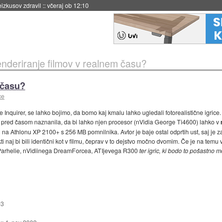
eizkusov zdravil
::
včeraj ob 12:10
nderiranje filmov v realnem času?
 času?
ce
 Inquirer, se lahko bojimo, da bomo kaj kmalu lahko ugledali fotorealistične igrice. 
 je pred časom naznanila, da bi lahko njen procesor (nVidia George Ti4600) lahko v
ili na Athlonu XP 2100+ s 256 MB pomnilnika. Avtor je baje ostal odprtih ust, saj je
ti naj bi bili identični kot v filmu, čeprav v to dejstvo močno dvomim. Če je na temu
e Parhelie, nVidiinega DreamForcea, ATIjevega R300
ter igric, ki bodo to pošastno m
03