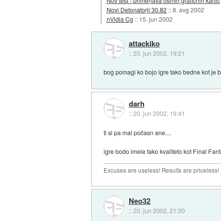
Nov test - primerjava osmih grafičnih kartic
Novi Detonatorji 30.82
::
8. avg 2002
nVidia Cg
::
15. jun 2002
attackiko
::
20. jun 2002, 19:21
bog pomagi ko bojo igre tako bedne kot je bi
darh
::
20. jun 2002, 19:41
ti si pa mal počasn ane....
igre bodo imele tako kvaliteto kot Final Fant
Excuses are useless! Results are priceless!
Neo32
::
20. jun 2002, 21:30