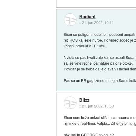
Radiant
::
21. jun 2002, 10:11
Sicer so poligon modeli bili podobni amp
niti HOS kaj sele nurbe. Po video sodec je 
koncni produkt v FF filmu.
Nvidia se pac hvali zato ker so uspeli Squar
saj se vete rechel pa nature pa one otoke.
Povdait je se treba da je glava v Rachel demo
Pac se en PR gag izmed mnogih.Samo kolk se
Blizz
::
21. jun 2002, 10:58
Sicer sem to že enkrat slišal, sam scena mor
njim kle u real-timu. Valjda... Ziher je bil tu
btw: kaj ta GEORGE sploh je?