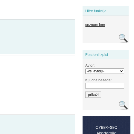
Hitre funkcije
seznam tem
Posebni izpisi
Avtor:
Ključna beseda: