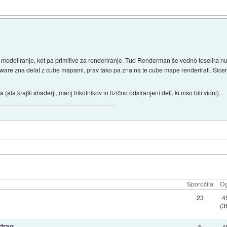
 modeliranje, kot pa primitive za renderiranje. Tud Renderman še vedno teselira nurbs
are zna delat z cube mapami, prav tako pa zna na te cube mape renderirati. Sice
ala krajši shaderji, manj trikotnikov in fizično odstranjeni deli, ki niso bili vidni).
Sporočila
Og
23
4
(3
edrag
5
4