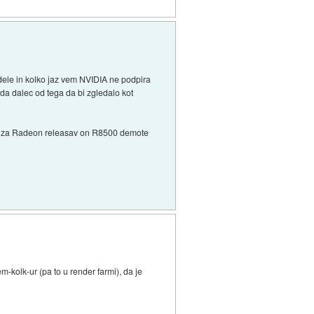
ele in kolko jaz vem NVIDIA ne podpira
da dalec od tega da bi zgledalo kot
e Ati za Radeon releasav on R8500 demote
m-kolk-ur (pa to u render farmi), da je