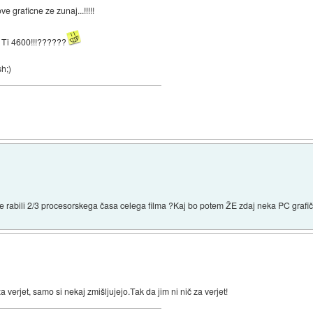
 graficne ze zunaj...!!!!!
e Ti 4600!!!??????
h;)
ske rabili 2/3 procesorskega časa celega filma ?Kaj bo potem ŽE zdaj neka PC grafič
a verjet, samo si nekaj zmišljujejo.Tak da jim ni nič za verjet!