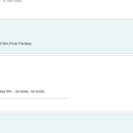
::
4. nov 2002
l film Final Fantasy
asy film... če bodo.. ko bodo..