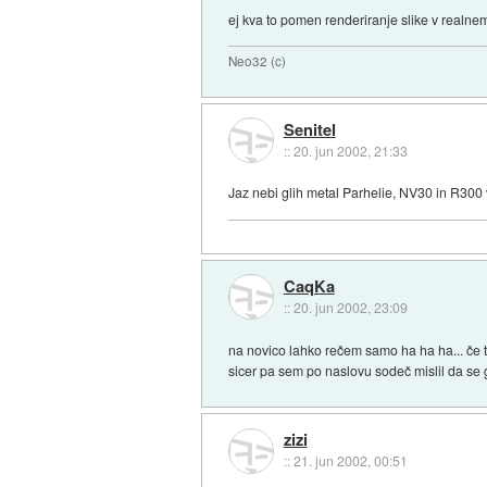
ej kva to pomen renderiranje slike v realnem
Neo32 (c)
Senitel
::
20. jun 2002, 21:33
Jaz nebi glih metal Parhelie, NV30 in R300 v
CaqKa
::
20. jun 2002, 23:09
na novico lahko rečem samo ha ha ha... če to
sicer pa sem po naslovu sodeč mislil da se g
zizi
::
21. jun 2002, 00:51