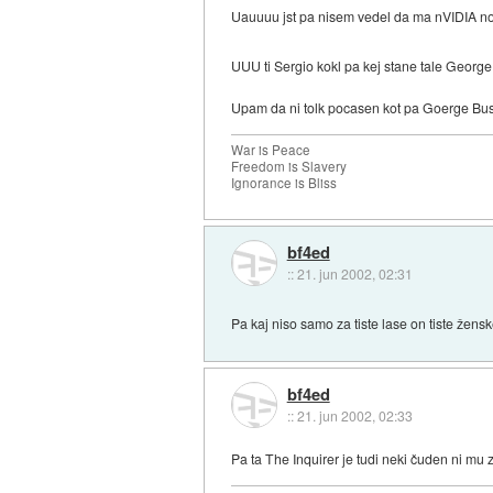
Uauuuu jst pa nisem vedel da ma nVIDIA nove
UUU ti Sergio kokl pa kej stane tale Georg
Upam da ni tolk pocasen kot pa Goerge Bus
War is Peace
Freedom is Slavery
Ignorance is Bliss
bf4ed
::
21. jun 2002, 02:31
Pa kaj niso samo za tiste lase on tiste žen
bf4ed
::
21. jun 2002, 02:33
Pa ta The Inquirer je tudi neki čuden ni mu z