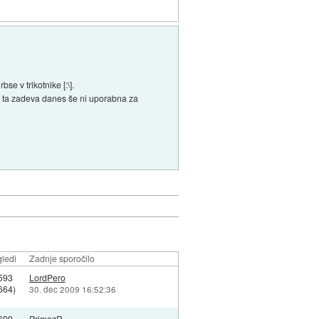
e v trikotnike [:\].
r ta zadeva danes še ni uporabna za
ledi
Zadnje sporočilo
593
LordPero
664)
30. dec 2009 16:52:36
699
PrimozR