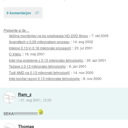
5 komentarjev
Preberite si še…
Večina monitorjev ne bo predvajala HD-DVD filmov
::
7. okt 2005
Anandtech o 0.09 mikronskem procesu
::
14. avg 2002
Intelovi 0.13 in 0.18 mikronski procesorji
::
23. jul 2001
O Intelu
::
16. maj 2001
Intel ima probleme z 0.13 mikronsko tehnologijo
::
30. apr 2001
Težave z 0.13 mikronsko tehnologijo
::
6. jan 2001
Tudi AMD na 0.13 mikronski tehnologiji
::
14. nov 2000
Intel končal razvoj 0.13 mikronske tehnologije
::
8. nov 2000
Ram_z
::
31. avg 2001, 12:25
SEKA!!!!!!!!!!!!!!!!!!!!!
Thomas