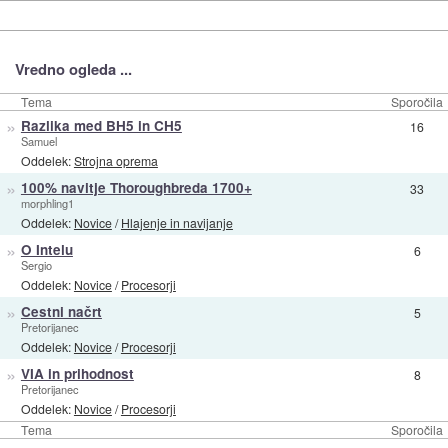
Vredno ogleda ...
Tema
Sporočila
»
Razlika med BH5 in CH5
16
Samuel
Oddelek:
Strojna oprema
»
100% navitje Thoroughbreda 1700+
33
morphling1
Oddelek:
Novice
/
Hlajenje in navijanje
»
O Intelu
6
Sergio
Oddelek:
Novice
/
Procesorji
»
Cestni načrt
5
Pretorijanec
Oddelek:
Novice
/
Procesorji
»
VIA in prihodnost
8
Pretorijanec
Oddelek:
Novice
/
Procesorji
Tema
Sporočila