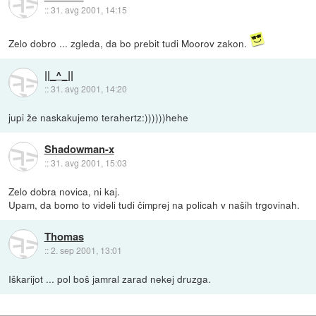
::
31. avg 2001, 14:15
Zelo dobro ... zgleda, da bo prebit tudi Moorov zakon.
||_^_||
::
31. avg 2001, 14:20
jupi že naskakujemo terahertz:))))))hehe
Shadowman-x
::
31. avg 2001, 15:03
Zelo dobra novica, ni kaj.
Upam, da bomo to videli tudi čimprej na policah v naših trgovinah.
Thomas
::
2. sep 2001, 13:01
Iškarijot ... pol boš jamral zarad nekej druzga.