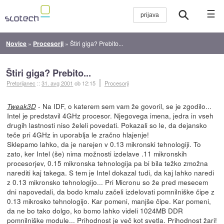
☰
Novice
»
Procesorji
»
Štiri giga? Prebito...
Štiri giga? Prebito...
Pretorijanec
::
31. avg 2001
ob 12:15
Procesorji
- Na IDF, o katerem sem vam že govoril, se je zgodilo...
Tweak3D
Intel je predstavil 4GHz procesor. Njegovega imena, jedra in vseh
drugih lastnosti niso želeli povedati. Pokazali so le, da dejansko
teče pri 4GHz in uporablja le zračno hlajenje!
Sklepamo lahko, da je narejen v 0.13 mikronski tehnologiji. To
zato, ker Intel (še) nima možnosti izdelave .11 mikronskih
procesorjev, 0.15 mikronska tehnologija pa bi bila težko zmožna
narediti kaj takega. S tem je Intel dokazal tudi, da kaj lahko naredi
z 0.13 mikronsko tehnologijo... Pri Micronu so že pred mesecem
dni napovedali, da bodo kmalu začeli izdelovati pomnilniške čipe z
0.13 mikrosko tehnologijo. Kar pomeni, manjše čipe. Kar pomeni,
da ne bo tako dolgo, ko bomo lahko videli 1024MB DDR
pomnilniške module... Prihodnost je več kot svetla. Prihodnost žari!