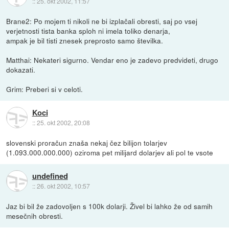
::
25. okt 2002, 11:57
Brane2: Po mojem ti nikoli ne bi izplačali obresti, saj po vsej
verjetnosti tista banka sploh ni imela toliko denarja,
ampak je bil tisti znesek preprosto samo številka.
Matthai: Nekateri sigurno. Vendar eno je zadevo predvideti, drugo
dokazati.
Grim: Preberi si v celoti.
Koci
::
25. okt 2002, 20:08
slovenski proračun znaša nekaj čez bilijon tolarjev
(1.093.000.000.000) oziroma pet milijard dolarjev ali pol te vsote
undefined
::
26. okt 2002, 10:57
Jaz bi bil že zadovoljen s 100k dolarji. Živel bi lahko že od samih
mesečnih obresti.