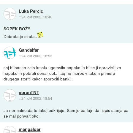
Luka Percic
::
24. okt 2002, 18:46
ŠOPEK ROŽ!!
Dobrota je sirota..
Gandalfar
::
24. okt 2002, 18:53
saj bi banka zelo kmalu ugotovila napako in bi se ji opravicili za
napako in pobrali denar dol.. itaq ne mores v takem primeru
drugega storiti kakor sporociti banki..
goranTNT
::
24. okt 2002, 18:54
Ja normalno da to takoj odkrijejo. Sam je pa fajn dat izpis stanja pa
se mal pohvalt okol.
mangaldar