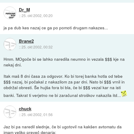
Dr_M
::
25. okt 2002, 00:20
ja pa dub kes nazaj ce ga po pomoti drugam nakazes...
Brane2
::
25. okt 2002, 00:32
Hmm. MOgoče bi se lahko naredila neumno in vezala $$$ kje na
nekaj dni.
Itak maš 8 dni časa za odgovor. Ko bi torej banka hotla od tebe
$$$ nazaj, bi počakal z nakazilom za par dni. Nato bi $$$ vrnil in
obdržal obresti. Še hujša fora bi bla, če bi $$$ vezal kar na isti
banki. Takrat ti verjetno ne bi zaračunal stroškov nakazila itd...
chuck
::
25. okt 2002, 01:56
Jaz bi pa naredil slednje, če bi ugotovil na kakšen avtomatu da
imam veliko preveč denarja: