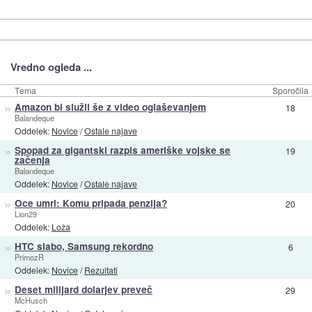
Vredno ogleda ...
Tema
Sporočila
»
Amazon bi služil še z video oglaševanjem
18
Balandeque
Oddelek:
Novice
/
Ostale najave
»
Spopad za gigantski razpis ameriške vojske se
19
začenja
Balandeque
Oddelek:
Novice
/
Ostale najave
»
Oce umrl: Komu pripada penzija?
20
Lion29
Oddelek:
Loža
»
HTC slabo, Samsung rekordno
6
PrimozR
Oddelek:
Novice
/
Rezultati
»
Deset milijard dolarjev preveč
29
McHusch