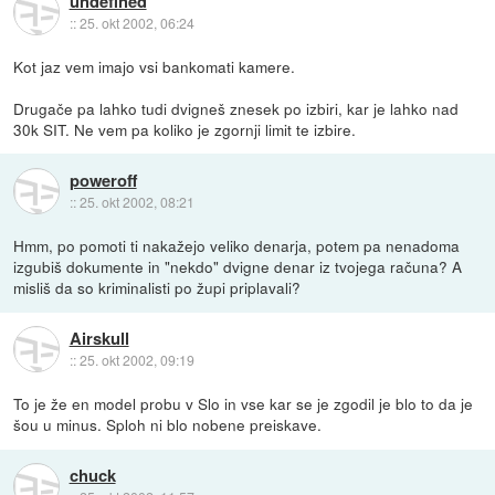
undefined
::
25. okt 2002, 06:24
Kot jaz vem imajo vsi bankomati kamere.
Drugače pa lahko tudi dvigneš znesek po izbiri, kar je lahko nad
30k SIT. Ne vem pa koliko je zgornji limit te izbire.
poweroff
::
25. okt 2002, 08:21
Hmm, po pomoti ti nakažejo veliko denarja, potem pa nenadoma
izgubiš dokumente in "nekdo" dvigne denar iz tvojega računa? A
misliš da so kriminalisti po župi priplavali?
Airskull
::
25. okt 2002, 09:19
To je že en model probu v Slo in vse kar se je zgodil je blo to da je
šou u minus. Sploh ni blo nobene preiskave.
chuck