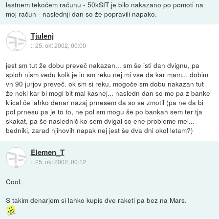
lastnem tekočem računu - 50kSIT je bilo nakazano po pomoti na
moj račun - naslednji dan so že popravili napako.
Tjulenj
::
25. okt 2002, 00:00
jest sm tut že dobu preveč nakazan... sm še isti dan dvignu, pa
sploh nism vedu kolk je in sm reku nej mi vse da kar mam... dobim
vn 90 jurjov preveč. ok sm si reku, mogoče sm dobu nakazan tut
že neki kar bi mogl bit mal kasnej... nasledn dan so me pa z banke
klical če lahko denar nazaj prnesem da so se zmotil (pa ne da bi
pol prnesu pa je to to, ne pol sm mogu še po bankah sem ter tja
skakat, pa še naslednič ko sem dvigal so ene probleme mel...
bedniki, zarad njihovih napak nej jest še dva dni okol letam?)
Elemen_T
::
25. okt 2002, 00:12
Cool.
S takim denarjem si lahko kupis dve raketi pa bez na Mars.