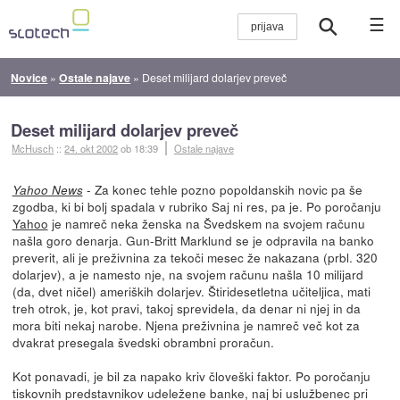
☰
Novice
»
Ostale najave
»
Deset milijard dolarjev preveč
Deset milijard dolarjev preveč
McHusch
::
24. okt 2002
ob 18:39
Ostale najave
- Za konec tehle pozno popoldanskih novic pa še
Yahoo News
zgodba, ki bi bolj spadala v rubriko Saj ni res, pa je. Po poročanju
Yahoo
je namreč neka ženska na Švedskem na svojem računu
našla goro denarja. Gun-Britt Marklund se je odpravila na banko
preverit, ali je preživnina za tekoči mesec že nakazana (prbl. 320
dolarjev), a je namesto nje, na svojem računu našla 10 milijard
(da, dvet ničel) ameriških dolarjev. Štiridesetletna učiteljica, mati
treh otrok, je, kot pravi, takoj sprevidela, da denar ni njej in da
mora biti nekaj narobe. Njena preživnina je namreč več kot za
dvakrat presegala švedski obrambni proračun.
Kot ponavadi, je bil za napako kriv človeški faktor. Po poročanju
tiskovnih predstavnikov udeležene banke, naj bi uslužbenec pri