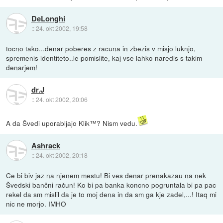
DeLonghi
::
24. okt 2002, 19:58
tocno tako...denar poberes z racuna in zbezis v misjo luknjo,
spremenis identiteto..le pomislite, kaj vse lahko naredis s takim
denarjem!
dr.J
::
24. okt 2002, 20:06
A da Švedi uporabljajo Klik™? Nism vedu.
Ashrack
::
24. okt 2002, 20:18
Ce bi biv jaz na njenem mestu! Bi ves denar prenakazau na nek
Švedski bančni račun! Ko bi pa banka koncno pogruntala bi pa pac
rekel da sm mislil da je to moj dena in da sm ga kje zadel,...! Itaq mi
nic ne morjo. IMHO