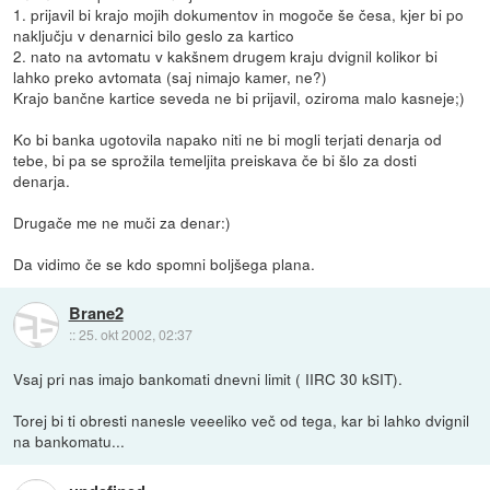
1. prijavil bi krajo mojih dokumentov in mogoče še česa, kjer bi po
naključju v denarnici bilo geslo za kartico
2. nato na avtomatu v kakšnem drugem kraju dvignil kolikor bi
lahko preko avtomata (saj nimajo kamer, ne?)
Krajo bančne kartice seveda ne bi prijavil, oziroma malo kasneje;)
Ko bi banka ugotovila napako niti ne bi mogli terjati denarja od
tebe, bi pa se sprožila temeljita preiskava če bi šlo za dosti
denarja.
Drugače me ne muči za denar:)
Da vidimo če se kdo spomni boljšega plana.
Brane2
::
25. okt 2002, 02:37
Vsaj pri nas imajo bankomati dnevni limit ( IIRC 30 kSIT).
Torej bi ti obresti nanesle veeeliko več od tega, kar bi lahko dvignil
na bankomatu...