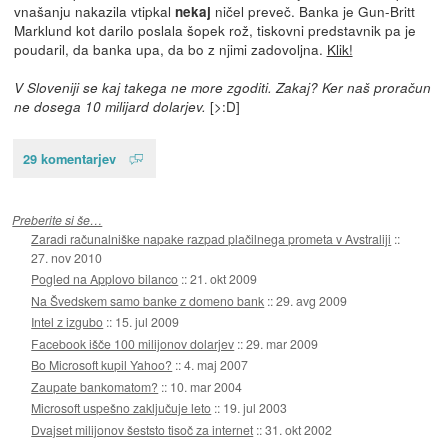
vnašanju nakazila vtipkal
ničel preveč. Banka je Gun-Britt
nekaj
Marklund kot darilo poslala šopek rož, tiskovni predstavnik pa je
poudaril, da banka upa, da bo z njimi zadovoljna.
Klik!
V Sloveniji se kaj takega ne more zgoditi. Zakaj? Ker naš proračun
[>:D]
ne dosega 10 milijard dolarjev.
29 komentarjev
Preberite si še…
Zaradi računalniške napake razpad plačilnega prometa v Avstraliji
::
27. nov 2010
Pogled na Applovo bilanco
::
21. okt 2009
Na Švedskem samo banke z domeno bank
::
29. avg 2009
Intel z izgubo
::
15. jul 2009
Facebook išče 100 milijonov dolarjev
::
29. mar 2009
Bo Microsoft kupil Yahoo?
::
4. maj 2007
Zaupate bankomatom?
::
10. mar 2004
Microsoft uspešno zaključuje leto
::
19. jul 2003
Dvajset milijonov šeststo tisoč za internet
::
31. okt 2002