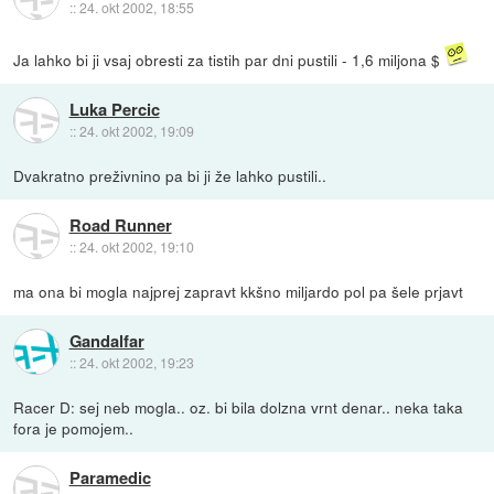
::
24. okt 2002, 18:55
Ja lahko bi ji vsaj obresti za tistih par dni pustili - 1,6 miljona $
Luka Percic
::
24. okt 2002, 19:09
Dvakratno preživnino pa bi ji že lahko pustili..
Road Runner
::
24. okt 2002, 19:10
ma ona bi mogla najprej zapravt kkšno miljardo pol pa šele prjavt
Gandalfar
::
24. okt 2002, 19:23
Racer D: sej neb mogla.. oz. bi bila dolzna vrnt denar.. neka taka
fora je pomojem..
Paramedic