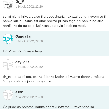
Dr_M
::
24. okt 2002, 22:20
sej ni njena krivda da so ji prevec dnarja nakazal.pa tut nevem ce ji
banka lahko uzame tist dnar.recimo pr nas tega niti banka ne sme
nardit.tko da tut ce bi kej kesa zapravla ji neb nc mogl.
Gandalfar
::
24. okt 2002, 22:50
Dr_M: si preprican o tem?
daylight
::
24. okt 2002, 23:52
dr_m.. to pa ni res. banka ti lahko kadarkoli vzame denar z računa
če ugotovijo da je slo za napako.
ali3n
::
24. okt 2002, 23:53
Če pride do pomote, banka popravi (vzame). Preverjeno na