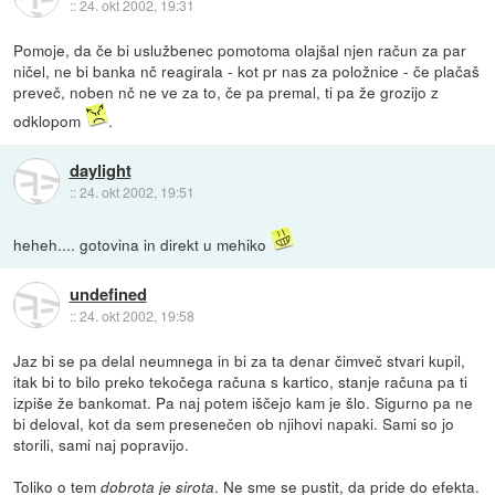
::
24. okt 2002, 19:31
Pomoje, da če bi uslužbenec pomotoma olajšal njen račun za par
ničel, ne bi banka nč reagirala - kot pr nas za položnice - če plačaš
preveč, noben nč ne ve za to, če pa premal, ti pa že grozijo z
odklopom
.
daylight
::
24. okt 2002, 19:51
heheh.... gotovina in direkt u mehiko
undefined
::
24. okt 2002, 19:58
Jaz bi se pa delal neumnega in bi za ta denar čimveč stvari kupil,
itak bi to bilo preko tekočega računa s kartico, stanje računa pa ti
izpiše že bankomat. Pa naj potem iščejo kam je šlo. Sigurno pa ne
bi deloval, kot da sem presenečen ob njihovi napaki. Sami so jo
storili, sami naj popravijo.
Toliko o tem
. Ne sme se pustit, da pride do efekta.
dobrota je sirota