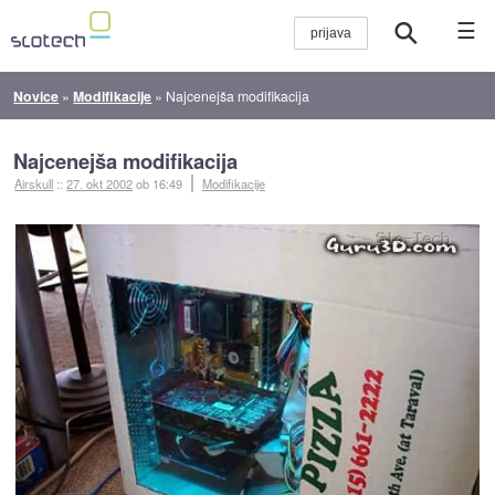
☰
Novice
»
Modifikacije
»
Najcenejša modifikacija
Najcenejša modifikacija
Airskull
::
27. okt 2002
ob 16:49
Modifikacije