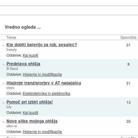
Vredno ogleda ...
Tema
Sporočila
»
Kje dobiti baterijo za rob. sesalec?
31
freesty
Oddelek:
Kaj kupiti
»
Predelava ohišja
8
B-Stard
Oddelek:
Hlajenje in modifikacije
»
Hlajenje tranzistorjev v AT napajalcu
31
steev
Oddelek:
Elektrotehnika in elektronika
»
Pomoč pri izbiri ohišja!
13
lufy
Oddelek:
Kaj kupiti
»
Nove slike mojega ohišja
35
alien-w
Oddelek:
Hlajenje in modifikacije