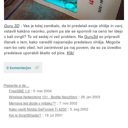
- Vas je kdaj zamikalo, da bi predelali svoje ohišje in vanj
Guru 3D
vstavili kakšno neonko, potem pa ste se spomnili na ceno ter idejo
v kali ovrgli? To od sedaj ni več problem. Na
Guru3d
so pripravili
članek o tem, kako narediti najcenejšo predelavo ohišja. Mogoče
vam bo celo všeč, kot zanimivost pa naj povem, da so za izvedbo
predelave uporabili škatlo od pice.
Klik!
0 komentarjev
Preberite si še…
FreeSBIE 1.0
::
5. mar 2004
Wireless Networking 101 - Bodite Neožičeni
::
26. jan 2003
Menjava led diode v mišaku™
::
7. nov 2002
Kako naviti Nvidia GeForce4 Ti 4200
::
5. avg 2002
Kaj je SmartShader?
::
19. jul 2001