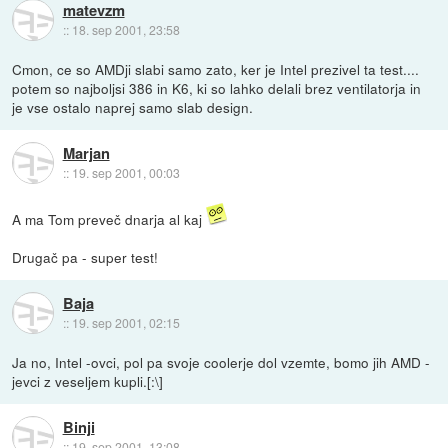
matevzm
::
18. sep 2001, 23:58
Cmon, ce so AMDji slabi samo zato, ker je Intel prezivel ta test....
potem so najboljsi 386 in K6, ki so lahko delali brez ventilatorja in
je vse ostalo naprej samo slab design.
Marjan
::
19. sep 2001, 00:03
A ma Tom preveč dnarja al kaj
Drugač pa - super test!
Baja
::
19. sep 2001, 02:15
Ja no, Intel -ovci, pol pa svoje coolerje dol vzemte, bomo jih AMD -
jevci z veseljem kupli.[:\]
Binji
::
19. sep 2001, 13:08