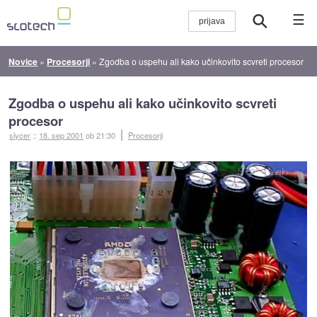
☰
Novice
»
Procesorji
»
Zgodba o uspehu ali kako učinkovito scvreti procesor
Zgodba o uspehu ali kako učinkovito scvreti
procesor
slycer
::
18. sep 2001
ob 21:30
Procesorji