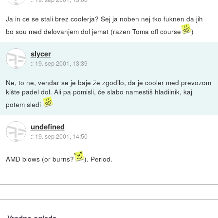
Ja in ce se stali brez coolerja? Sej ja noben nej tko fuknen da jih
bo sou med delovanjem dol jemat (razen Toma off course
)
slycer
::
19. sep 2001, 13:39
Ne, to ne, vendar se je baje že zgodilo, da je cooler med prevozom
kište padel dol. Ali pa pomisli, če slabo namestiš hladilnik, kaj
potem sledi
undefined
::
19. sep 2001, 14:50
AMD blows (or burns?
). Period.
Vredno ogleda ...