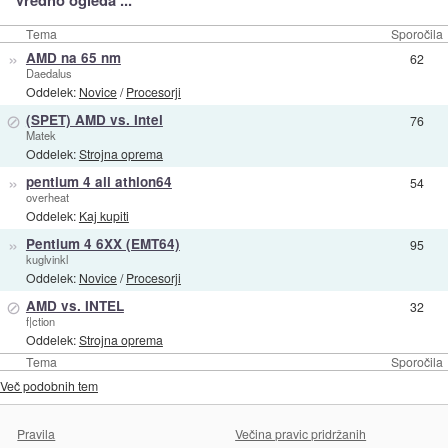
Tema
Sporočila
»
AMD na 65 nm
62
Daedalus
Oddelek:
Novice
/
Procesorji
⊘
(SPET) AMD vs. Intel
76
Matek
Oddelek:
Strojna oprema
»
pentium 4 ali athlon64
54
overheat
Oddelek:
Kaj kupiti
»
Pentium 4 6XX (EMT64)
95
kuglvinkl
Oddelek:
Novice
/
Procesorji
⊘
AMD vs. INTEL
32
f|ction
Oddelek:
Strojna oprema
Tema
Sporočila
Več podobnih tem
Pravila
Večina pravic pridržanih