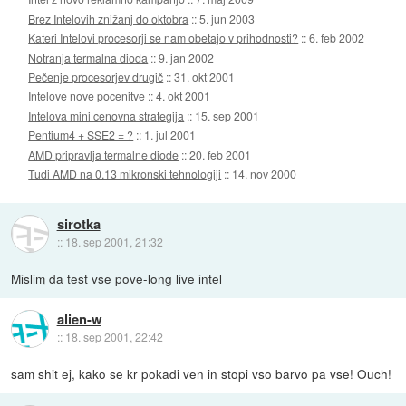
Brez Intelovih znižanj do oktobra
::
5. jun 2003
Kateri Intelovi procesorji se nam obetajo v prihodnosti?
::
6. feb 2002
Notranja termalna dioda
::
9. jan 2002
Pečenje procesorjev drugič
::
31. okt 2001
Intelove nove pocenitve
::
4. okt 2001
Intelova mini cenovna strategija
::
15. sep 2001
Pentium4 + SSE2 = ?
::
1. jul 2001
AMD pripravlja termalne diode
::
20. feb 2001
Tudi AMD na 0.13 mikronski tehnologiji
::
14. nov 2000
sirotka
::
18. sep 2001, 21:32
Mislim da test vse pove-long live intel
alien-w
::
18. sep 2001, 22:42
sam shit ej, kako se kr pokadi ven in stopi vso barvo pa vse! Ouch!