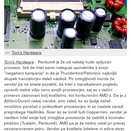
vir:
Tom's Hardware
- Pentium4 je že od nekdaj hudo opljuvan
Tom's Hardware
procesor, češ da Intel samo nateguje uporabnike s svojo
"megaherz kampanjo" in da je Thunderbird/Palomino najboljši
skupek tranzistorjev daleč naokoli. Po zmogljivosti morda že,
vendar pa ne smete pozabiti, da Intel v marsikaterem pogledu
upraviči malce višjo ceno svojih procesorjev, saj so v večini
primerov zasnovani bolj kvalitetno, kot konkurenčni AMD-ji. Da je z
Athloni/Duroni nekaj narobe, smo videli, ko so ljudje začeli
množično poročati o poškodbah procesorjev, ki so nastale zaradi
pregrobega hladilnika. Sicer so se lomili tudi Coppermini, vendar je
medtem Intel svoje bolj zmogljive procesorje že zaščitil s kovinsko
ploščico (Tualatin, Pentium4). AMD pa je še vedno ostal pri precej
nezavarovanem jedru. Vendar pa kvaliteta izdelave ni edina stvar,