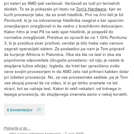
pri kateri so AMD-jaši varčevali. Varčevali so tudi pri termalnih
diodah. To se je pokazalo pri testu na
Tom's Hardware
, kjer so
kurili procesorje tako, da so sneli hladilnik. Prvi na črni listi je bil
Pentium4, ki je na odvzemanje hladilnika reagiral s kar opaznim
zmanjšanjem zmogljivosti in še vedno z brezhibnim delovanjem.
Kakor hitro je imel P4 na sebi spet hladilnik, je pospešil do
normalne zmogljivosti. Preizkus so opravili še na 1 GHz Pentiumu
3, ki je preizkus sicer preživel, vendar je bilo treba nato nanovo
zagnati operacijski sistem. Za poslastico pa nam je Tom pripravil
še kurjenje Athlona in Palomina. Oba sta šla na test in oba sta
popolnoma odpovedala (drugače povedano: od njiju je ostala le
stopljena lužica silicija). Izgleda, da Intel kar upravičeno zviša
cene svojim procesorjem in da AMD zelo rad prihrani kakšen dolar
pri izdelavi procesorja. No, za vse procesorske sadiste, pa je Tom
vse skupaj posnel še na video, ki si ga lahko snamete na isti
strani, kot se nahaja test. Kakor bi rekli nekateri: od trdnega in
lepega procesorja, do stopljenega zmeneta samo v nekaj korakih.
8 komentarjev
Preberite si še…
Intel z novo reklamno kampanjo
::
7. maj 2009