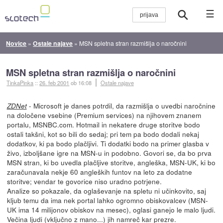
☰
Novice
»
Ostale najave
»
MSN spletna stran razmišlja o naročnini
MSN spletna stran razmišlja o naročnini
TinkaPinka
::
26. feb 2001
ob 16:08
Ostale najave
- Microsoft je danes potrdil, da razmišlja o uvedbi naročnine
ZDNet
na določene vsebine (Premium services) na njihovem znanem
portalu, MSNBC.com. Hotmail in nekatere druge storitve bodo
ostali takšni, kot so bili do sedaj; pri tem pa bodo dodali nekaj
dodatkov, ki pa bodo plačljivi. Ti dodatki bodo na primer glasba v
živo, izboljšane igre na MSN-u in podobno. Govori se, da bo prva
MSN stran, ki bo uvedla plačljive storitve, angleška, MSN-UK, ki bo
zaračunavala nekje 60 angleških funtov na leto za dodatne
storitve; vendar te govorice niso uradno potrjene.
Analize so pokazale, da oglaševanje na spletu ni učinkovito, saj
kljub temu da ima nek portal lahko ogromno obiskovalcev (MSN-
UK ima 14 milijonov obiskov na mesec), oglasi ganejo le malo ljudi.
Večina ljudi (vključno z mano...) jih namreč kar prezre.