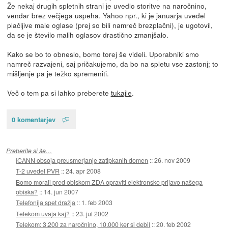
Že nekaj drugih spletnih strani je uvedlo storitve na naročnino,
vendar brez večjega uspeha. Yahoo npr., ki je januarja uvedel
plačljive male oglase (prej so bili namreč brezplačni), je ugotovil,
da se je število malih oglasov drastično zmanjšalo.
Kako se bo to obneslo, bomo torej še videli. Uporabniki smo
namreč razvajeni, saj pričakujemo, da bo na spletu vse zastonj; to
mišljenje pa je težko spremeniti.
Več o tem pa si lahko preberete
tukajle
.
0 komentarjev
Preberite si še…
ICANN obsoja preusmerjanje zatipkanih domen
::
26. nov 2009
T-2 uvedel PVR
::
24. apr 2008
Bomo morali pred obiskom ZDA opraviti elektronsko prijavo našega
obiska?
::
14. jun 2007
Telefonija spet dražja
::
1. feb 2003
Telekom uvaja kaj?
::
23. jul 2002
Telekom: 3.200 za naročnino, 10.000 ker si debil
::
20. feb 2002