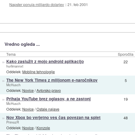
Napster ponuja milijardo dolarjev
::
21. feb 2001
Vredno ogleda ...
Tema
Sporočila
»
Kako zaslužit z mojo android aplikacijo
22
hurlimannxt
Oddelek:
Mobilne tehnologije
»
The New York Times z milijonom e-naročnikov
5
McHusch
Oddelek:
Novice
/
Avtorsko pravo
»
Prihaja YouTube brez oglasov, a ne zastonj
19
McHusch
Oddelek:
Novice
/
Ostale najave
»
Nov Xbox bo verjetno ves čas povezan na splet
48
PrimozR
Oddelek:
Novice
/
Konzole