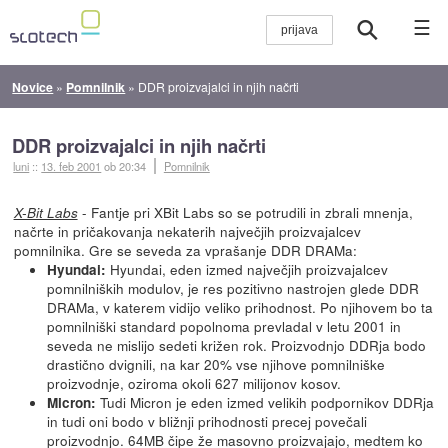
☰
Novice
»
Pomnilnik
»
DDR proizvajalci in njih načrti
DDR proizvajalci in njih načrti
luni
::
13. feb 2001
ob 20:34
Pomnilnik
- Fantje pri XBit Labs so se potrudili in zbrali mnenja,
X-Bit Labs
načrte in pričakovanja nekaterih največjih proizvajalcev
pomnilnika. Gre se seveda za vprašanje DDR DRAMa:
Hyundai, eden izmed največjih proizvajalcev
Hyundai:
pomnilniških modulov, je res pozitivno nastrojen glede DDR
DRAMa, v katerem vidijo veliko prihodnost. Po njihovem bo ta
pomnilniški standard popolnoma prevladal v letu 2001 in
seveda ne mislijo sedeti križen rok. Proizvodnjo DDRja bodo
drastično dvignili, na kar 20% vse njihove pomnilniške
proizvodnje, oziroma okoli 627 milijonov kosov.
Tudi Micron je eden izmed velikih podpornikov DDRja
Micron:
in tudi oni bodo v bližnji prihodnosti precej povečali
proizvodnjo. 64MB čipe že masovno proizvajajo, medtem ko