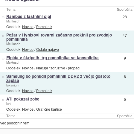
Tema
Sporočila
»
Rambus z lastnimi čipi
28
McHusch
Oddelek:
Novice
/
Pomnilnik
»
Požar v Hynixovi tovarni začasno prekinil proizvodnjo
47
pomnilnika
McHusch
Oddelek:
Novice
/
Ostale najave
»
Elpida v škripcih, trg pomnilnika se konsolidira
9
McHusch
Oddelek:
Novice
/
Nakupi / združitve / propadi
»
Samsung bo ponudil pomnilnik DDR2 z večjo gostoto
6
zapisa
lukanium
Oddelek:
Novice
/
Pomnilnik
»
ATI pokazal zobe
5
luni
Oddelek:
Novice
/
Grafične kartice
Tema
Sporočila
Več podobnih tem