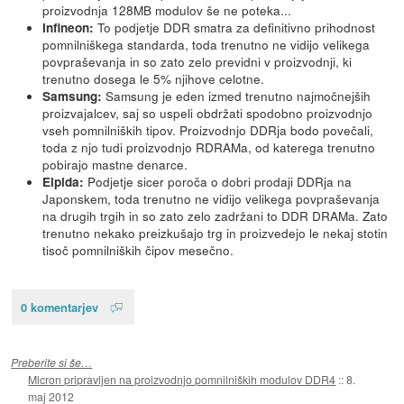
proizvodnja 128MB modulov še ne poteka...
To podjetje DDR smatra za definitivno prihodnost
Infineon:
pomnilniškega standarda, toda trenutno ne vidijo velikega
povpraševanja in so zato zelo previdni v proizvodnji, ki
trenutno dosega le 5% njihove celotne.
Samsung je eden izmed trenutno najmočnejših
Samsung:
proizvajalcev, saj so uspeli obdržati spodobno proizvodnjo
vseh pomnilniških tipov. Proizvodnjo DDRja bodo povečali,
toda z njo tudi proizvodnjo RDRAMa, od katerega trenutno
pobirajo mastne denarce.
Podjetje sicer poroča o dobri prodaji DDRja na
Elpida:
Japonskem, toda trenutno ne vidijo velikega povpraševanja
na drugih trgih in so zato zelo zadržani to DDR DRAMa. Zato
trenutno nekako preizkušajo trg in proizvedejo le nekaj stotin
tisoč pomnilniških čipov mesečno.
0 komentarjev
Preberite si še…
Micron pripravljen na proizvodnjo pomnilniških modulov DDR4
::
8.
maj 2012