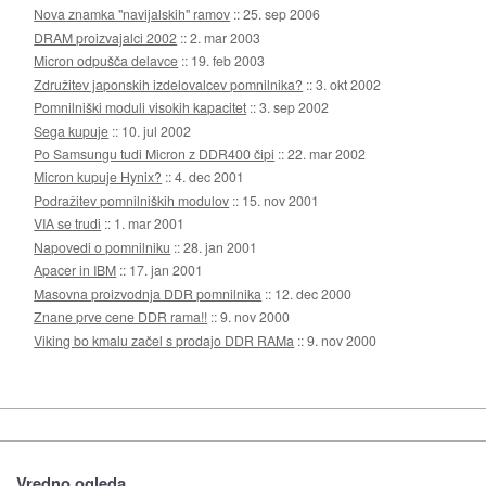
Nova znamka "navijalskih" ramov
::
25. sep 2006
DRAM proizvajalci 2002
::
2. mar 2003
Micron odpušča delavce
::
19. feb 2003
Združitev japonskih izdelovalcev pomnilnika?
::
3. okt 2002
Pomnilniški moduli visokih kapacitet
::
3. sep 2002
Sega kupuje
::
10. jul 2002
Po Samsungu tudi Micron z DDR400 čipi
::
22. mar 2002
Micron kupuje Hynix?
::
4. dec 2001
Podražitev pomnilniških modulov
::
15. nov 2001
VIA se trudi
::
1. mar 2001
Napovedi o pomnilniku
::
28. jan 2001
Apacer in IBM
::
17. jan 2001
Masovna proizvodnja DDR pomnilnika
::
12. dec 2000
Znane prve cene DDR rama!!
::
9. nov 2000
Viking bo kmalu začel s prodajo DDR RAMa
::
9. nov 2000
Vredno ogleda ...