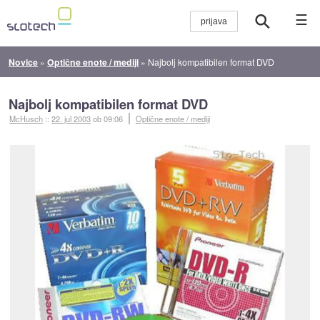
☰
Novice
»
Optične enote / mediji
»
Najbolj kompatibilen format DVD
Najbolj kompatibilen format DVD
McHusch
::
22. jul 2003
ob 09:06
Optične enote / mediji