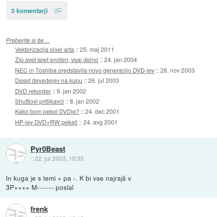
3 komentarji
Preberite si še…
Vektorizacija pixel arta
::
25. maj 2011
Zip svet spet enoten, vsaj delno
::
24. jan 2004
NEC in Toshiba predstavila novo generacijo DVD-jev
::
28. nov 2003
Deset devedejev na kupu
::
26. jul 2003
DVD rekorder
::
9. jan 2002
Shuttlovi pritlikavci
::
8. jan 2002
Kako bom pekel DVDje?
::
24. dec 2001
HP-jev DVD+RW pekač
::
24. avg 2001
Pyr0Beast
::
22. jul 2003, 10:35
In kuga je s temi + pa -. K bi vse najrajš v
3P++++ M------- poslal
frenk