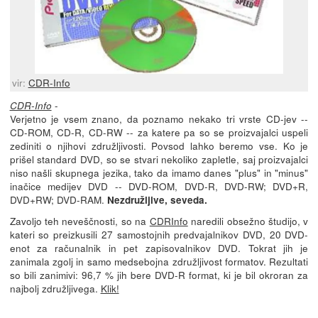
vir:
CDR-Info
-
CDR-Info
Verjetno je vsem znano, da poznamo nekako tri vrste CD-jev --
CD-ROM, CD-R, CD-RW -- za katere pa so se proizvajalci uspeli
zediniti o njihovi združljivosti. Povsod lahko beremo vse. Ko je
prišel standard DVD, so se stvari nekoliko zapletle, saj proizvajalci
niso našli skupnega jezika, tako da imamo danes "plus" in "minus"
inačice medijev DVD -- DVD-ROM, DVD-R, DVD-RW; DVD+R,
DVD+RW; DVD-RAM.
Nezdružljive, seveda.
Zavoljo teh neveščnosti, so na
CDRInfo
naredili obsežno študijo, v
kateri so preizkusili 27 samostojnih predvajalnikov DVD, 20 DVD-
enot za računalnik in pet zapisovalnikov DVD. Tokrat jih je
zanimala zgolj in samo medsebojna združljivost formatov. Rezultati
so bili zanimivi: 96,7 % jih bere DVD-R format, ki je bil okroran za
najbolj združljivega.
Klik!