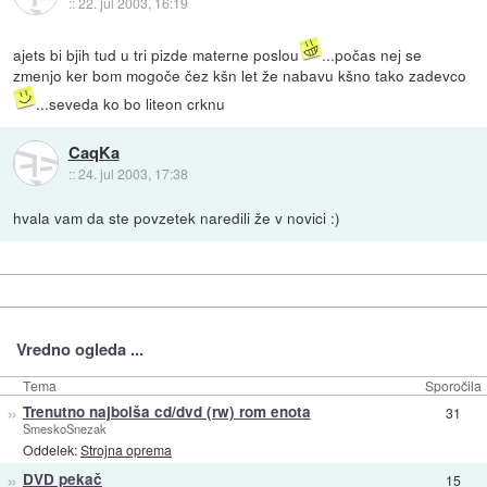
::
22. jul 2003, 16:19
ajets bi bjih tud u tri pizde materne poslou
...počas nej se
zmenjo ker bom mogoče čez kšn let že nabavu kšno tako zadevco
...seveda ko bo liteon crknu
CaqKa
::
24. jul 2003, 17:38
hvala vam da ste povzetek naredili že v novici :)
Vredno ogleda ...
Tema
Sporočila
»
Trenutno najbolša cd/dvd (rw) rom enota
31
SmeskoSnezak
Oddelek:
Strojna oprema
»
DVD pekač
15