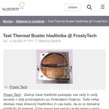
☰
Novice
»
Hlajenje in navijanje
»
Test Thermal Buster hladilnika @ FrostyTech
Test Thermal Buster hladilnika @ FrostyTech
luni
::
4. jan 2001
ob 18:01
Hlajenje in navijanje
vir:
Frosty Tech
- Zadnje čase hladilniki postajajo vse večji in večji,
Frosty Tech
seveda v želji proizvajalcev po čimboljšem hlajenju. Toda nekje
obstaja meja dimenzij hladilnikov in vse kaže, da so jo današnji
hladilniki že dosegli. Toda razvoj gre naprej, le da sedaj v pravi