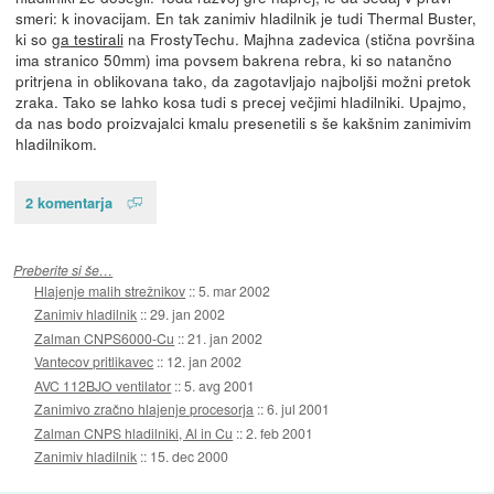
smeri: k inovacijam. En tak zanimiv hladilnik je tudi Thermal Buster,
ki so
ga testirali
na FrostyTechu. Majhna zadevica (stična površina
ima stranico 50mm) ima povsem bakrena rebra, ki so natančno
pritrjena in oblikovana tako, da zagotavljajo najboljši možni pretok
zraka. Tako se lahko kosa tudi s precej večjimi hladilniki. Upajmo,
da nas bodo proizvajalci kmalu presenetili s še kakšnim zanimivim
hladilnikom.
2 komentarja
Preberite si še…
Hlajenje malih strežnikov
::
5. mar 2002
Zanimiv hladilnik
::
29. jan 2002
Zalman CNPS6000-Cu
::
21. jan 2002
Vantecov pritlikavec
::
12. jan 2002
AVC 112BJO ventilator
::
5. avg 2001
Zanimivo zračno hlajenje procesorja
::
6. jul 2001
Zalman CNPS hladilniki, Al in Cu
::
2. feb 2001
Zanimiv hladilnik
::
15. dec 2000