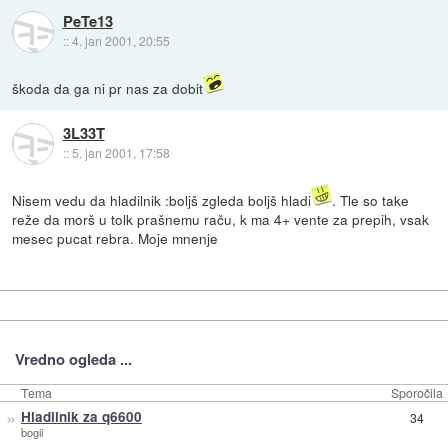
PeTe13
::
4. jan 2001, 20:55
škoda da ga ni pr nas za dobit
3L33T
::
5. jan 2001, 17:58
Nisem vedu da hladilnik :boljš zgleda boljš hladi
. Tle so take
reže da morš u tolk prašnemu raču, k ma 4+ vente za prepih, vsak
mesec pucat rebra. Moje mnenje
Vredno ogleda ...
Tema
Sporočila
»
Hladilnik za q6600
34
bogii