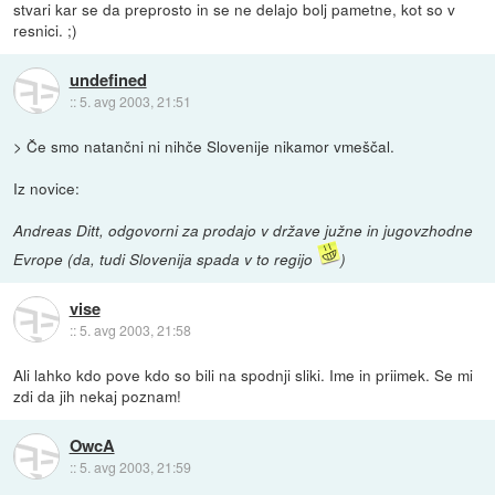
stvari kar se da preprosto in se ne delajo bolj pametne, kot so v
resnici. ;)
undefined
::
5. avg 2003, 21:51
> Če smo natančni ni nihče Slovenije nikamor vmeščal.
Iz novice:
Andreas Ditt, odgovorni za prodajo v države južne in jugovzhodne
Evrope (da, tudi Slovenija spada v to regijo
)
vise
::
5. avg 2003, 21:58
Ali lahko kdo pove kdo so bili na spodnji sliki. Ime in priimek. Se mi
zdi da jih nekaj poznam!
OwcA
::
5. avg 2003, 21:59