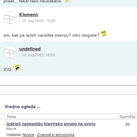
prisel... Nikar tako neucakano.
Klemenn
::
10. avg 2003, 14:28
em, kak pa sploh naredite intervju? mirc mogoče?
undefined
::
10. avg 2003, 18:56
ICQ.
Vredno ogleda ...
Tema
Sporočila
»
Izdelali najmanjšo klavirsko struno na svetu
20
Mavrik
Oddelek:
Novice
/
Znanost in tehnologija