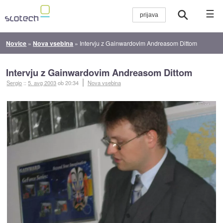
☰
Novice
»
Nova vsebina
»
Intervju z Gainwardovim Andreasom Dittom
Intervju z Gainwardovim Andreasom Dittom
Sergio
::
5. avg 2003
ob 20:34
Nova vsebina