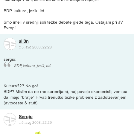
BDP, kultura, jezik, itd.
Smo imeli v srednji šoli težke debate glede tega. Ostajam pri JV
Evropi.
ali3n
::
5. avg 2003, 22:28
sergio:
BDP, kultura, jezik, itd.
Kultura??? No go!
BDP? Mislim da ne (ne spremljam), naj povejo ekonomisti; vem pa
da imajo "bratje" Hrvati trenutko težke probleme z zadolževanjem
(avtoceste & stuff)
Sergio
::
5. avg 2003, 22:29