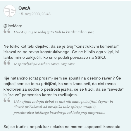
OwcA
::
5. avg 2003, 23:48
@IceMan:
OwcA in ti gre sedaj zato tudi ta kritika tako v nos,
Ne toliko kot tebi dejstvo, da se je tvoj "konstruktivni komentar"
izkazal za ne ravno konstruktivnega. Če ne bi bilo ega v igri, bi
lahko mirno zaključili, ko smo podali povezavo na SSKJ.
se spravljaš na osebno raven razprave.
Kje natančno (citat prosim) sem se spustil na osebno raven? Še
najbolj sem se temu pribljižal, ko sem izpostavil, da nisi ravno
kredibilen za sodbe o pestrosti jezika, če se ti zdi, da se "seveda"
in "se ve" pomensko korenito razlikujeta.
Od najinih zadnjih debat se nisi niti malo poboljšal, čeprav bi
človek pričakoval od urednika take spletne strani in
posedovalca takšnega besednega zaklada prej nasprotno.
Saj se trudim, ampak kar nekako ne morem zapopasti koncepta,