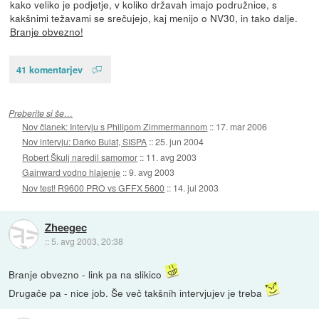
kako veliko je podjetje, v koliko državah imajo podružnice, s
kakšnimi težavami se srečujejo, kaj menijo o NV30, in tako dalje.
Branje obvezno!
41 komentarjev
Preberite si še…
Nov članek: Intervju s Philipom Zimmermannom
::
17. mar 2006
Nov intervju: Darko Bulat, SISPA
::
25. jun 2004
Robert Škulj naredil samomor
::
11. avg 2003
Gainward vodno hlajenje
::
9. avg 2003
Nov test! R9600 PRO vs GFFX 5600
::
14. jul 2003
Zheegec
::
5. avg 2003, 20:38
Branje obvezno - link pa na slikico
Drugače pa - nice job. Še več takšnih intervjujev je treba