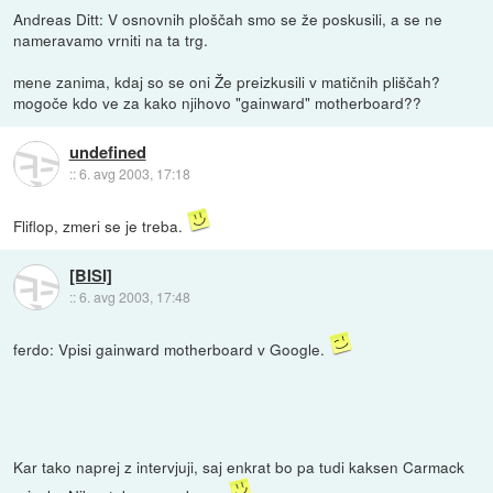
Andreas Ditt: V osnovnih ploščah smo se že poskusili, a se ne
nameravamo vrniti na ta trg.
mene zanima, kdaj so se oni Že preizkusili v matičnih pliščah?
mogoče kdo ve za kako njihovo "gainward" motherboard??
undefined
::
6. avg 2003, 17:18
Fliflop, zmeri se je treba.
[BISI]
::
6. avg 2003, 17:48
ferdo: Vpisi gainward motherboard v Google.
Kar tako naprej z intervjuji, saj enkrat bo pa tudi kaksen Carmack