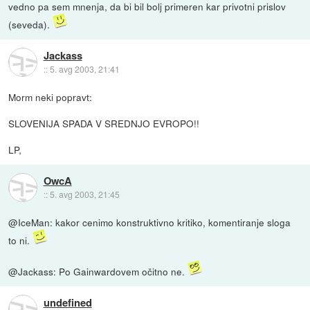
vedno pa sem mnenja, da bi bil bolj primeren kar privotni prislov
(seveda).
Jackass
::
5. avg 2003, 21:41
Morm neki popravt:
SLOVENIJA SPADA V SREDNJO EVROPO!!
LP,
OwcA
::
5. avg 2003, 21:45
@IceMan: kakor cenimo konstruktivno kritiko, komentiranje sloga
to ni.
@Jackass: Po Gainwardovem očitno ne.
undefined