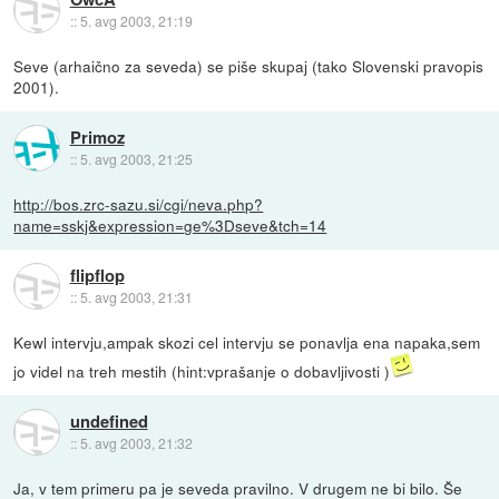
::
5. avg 2003, 21:19
Seve (arhaično za seveda) se piše skupaj (tako Slovenski pravopis
2001).
Primoz
::
5. avg 2003, 21:25
http://bos.zrc-sazu.si/cgi/neva.php?
name=sskj&expression=ge%3Dseve&tch=14
flipflop
::
5. avg 2003, 21:31
Kewl intervju,ampak skozi cel intervju se ponavlja ena napaka,sem
jo videl na treh mestih (hint:vprašanje o dobavljivosti )
undefined
::
5. avg 2003, 21:32
Ja, v tem primeru pa je seveda pravilno. V drugem ne bi bilo. Še