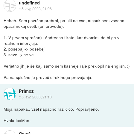
undefined
::
5. avg 2003, 21:06
Heheh. Sem površno prebral, pa niti ne vse, ampak sem vseeno
opazil nekaj cvetk (pri prevodu).
1. V prvem vprašanju Andreasa tikate, kar dvomim, da bi ga v
realnem intervjuju.
2. posebaj -> posebej
3. seve -> se ve
Verjetno jih je še kaj, samo sem kasneje raje preklopil na english. ;)
Pa na splošno je preveč direktnega prevajanja.
Primoz
::
5. avg 2003, 21:10
Moja napaka.. vzel napačno različico. Popravljeno.
Hvala IceMan.
OwcA