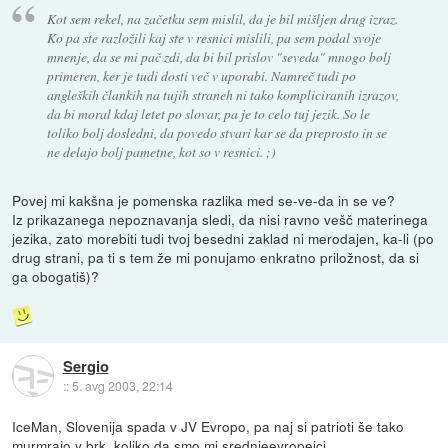
Kot sem rekel, na začetku sem mislil, da je bil mišljen drug izraz.
Ko pa ste razložili kaj ste v resnici mislili, pa sem podal svoje
mnenje, da se mi pač zdi, da bi bil prislov "seveda" mnogo bolj
primeren, ker je tudi dosti več v uporabi. Namreč tudi po
angleških člankih na tujih straneh ni tako kompliciranih izrazov,
da bi moral kdaj letet po slovar, pa je to celo tuj jezik. So le
toliko bolj dosledni, da povedo stvari kar se da preprosto in se
ne delajo bolj pametne, kot so v resnici. ;)
Povej mi kakšna je pomenska razlika med se-ve-da in se ve?
Iz prikazanega nepoznavanja sledi, da nisi ravno vešč materinega
jezika, zato morebiti tudi tvoj besedni zaklad ni merodajen, ka-li (po
drug strani, pa ti s tem že mi ponujamo enkratno priložnost, da si
ga obogatiš)?
Sergio
::
5. avg 2003, 22:14
IceMan, Slovenija spada v JV Evropo, pa naj si patrioti še tako
murmrajo v brk, koliko da smo mi srednjeevropejci.