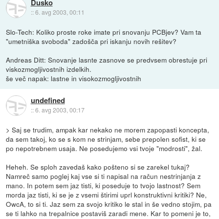
Dusko
::
6. avg 2003, 00:11
Slo-Tech: Koliko proste roke imate pri snovanju PCBjev? Vam ta
"umetniška svoboda" zadošča pri iskanju novih rešitev?
Andreas Ditt: Snovanje lasnte zasnove se predvsem obrestuje pri
viskozmogljivostnih izdelkih.
še več napak: lastne in visokozmogljivostnih
undefined
::
6. avg 2003, 00:17
> Saj se trudim, ampak kar nekako ne morem zapopasti koncepta,
da sem takoj, ko se s kom ne strinjam, sebe prepolen sofist, ki se
po nepotrebnem usaja. Ne posedujemo vsi tvoje "modrosti", žal.
Heheh. Se sploh zavedaš kako pošteno si se zarekel tukaj?
Namreč samo poglej kaj vse si ti napisal na račun nestrinjanja z
mano. In potem sem jaz tisti, ki poseduje to tvojo lastnost? Sem
morda jaz tisti, ki se je z vsemi štirimi uprl konstruktivni kritiki? Ne,
OwcA, to si ti. Jaz sem za svojo kritiko le stal in še vedno stojim, pa
se ti lahko na trepalnice postaviš zaradi mene. Kar to pomeni je to,