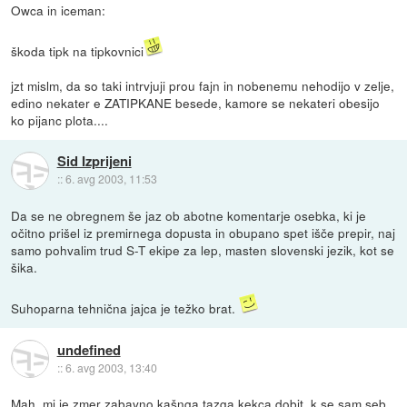
Owca in iceman:
škoda tipk na tipkovnici
jzt mislm, da so taki intrvjuji prou fajn in nobenemu nehodijo v zelje,
edino nekater e ZATIPKANE besede, kamore se nekateri obesijo
ko pijanc plota....
Sid Izprijeni
::
6. avg 2003, 11:53
Da se ne obregnem še jaz ob abotne komentarje osebka, ki je
očitno prišel iz premirnega dopusta in obupano spet išče prepir, naj
samo pohvalim trud S-T ekipe za lep, masten slovenski jezik, kot se
šika.
Suhoparna tehnična jajca je težko brat.
undefined
::
6. avg 2003, 13:40
Mah, mi je zmer zabavno kašnga tazga kekca dobit, k se sam seb