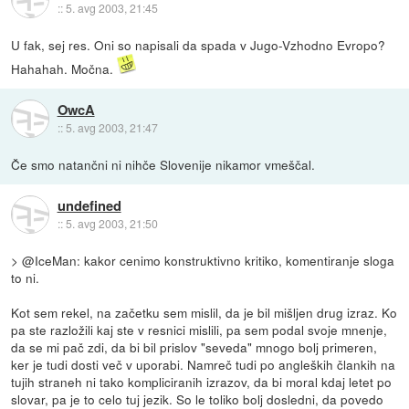
::
5. avg 2003, 21:45
U fak, sej res. Oni so napisali da spada v Jugo-Vzhodno Evropo?
Hahahah. Močna.
OwcA
::
5. avg 2003, 21:47
Če smo natančni ni nihče Slovenije nikamor vmeščal.
undefined
::
5. avg 2003, 21:50
> @IceMan: kakor cenimo konstruktivno kritiko, komentiranje sloga
to ni.
Kot sem rekel, na začetku sem mislil, da je bil mišljen drug izraz. Ko
pa ste razložili kaj ste v resnici mislili, pa sem podal svoje mnenje,
da se mi pač zdi, da bi bil prislov "seveda" mnogo bolj primeren,
ker je tudi dosti več v uporabi. Namreč tudi po angleških člankih na
tujih straneh ni tako kompliciranih izrazov, da bi moral kdaj letet po
slovar, pa je to celo tuj jezik. So le toliko bolj dosledni, da povedo