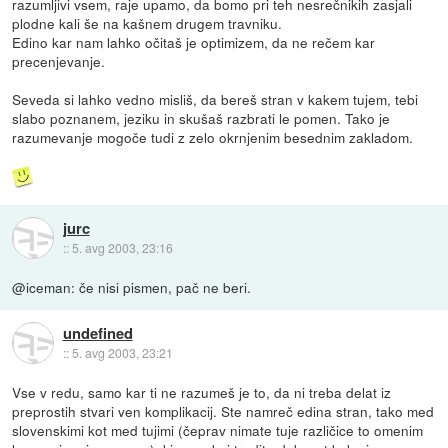
razumljivi vsem, raje upamo, da bomo pri teh nesrečnikih zasjali
plodne kali še na kašnem drugem travniku.
Edino kar nam lahko očitaš je optimizem, da ne rečem kar
precenjevanje.
Seveda si lahko vedno misliš, da bereš stran v kakem tujem, tebi
slabo poznanem, jeziku in skušaš razbrati le pomen. Tako je
razumevanje mogoče tudi z zelo okrnjenim besednim zakladom.
jurc
::
5. avg 2003, 23:16
@iceman: če nisi pismen, pač ne beri.
undefined
::
5. avg 2003, 23:21
Vse v redu, samo kar ti ne razumeš je to, da ni treba delat iz
preprostih stvari ven komplikacij. Ste namreč edina stran, tako med
slovenskimi kot med tujimi (čeprav nimate tuje različice to omenim