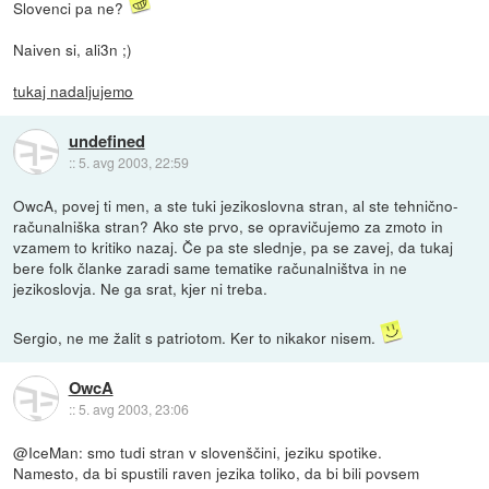
Slovenci pa ne?
Naiven si, ali3n ;)
tukaj nadaljujemo
undefined
::
5. avg 2003, 22:59
OwcA, povej ti men, a ste tuki jezikoslovna stran, al ste tehnično-
računalniška stran? Ako ste prvo, se opravičujemo za zmoto in
vzamem to kritiko nazaj. Če pa ste slednje, pa se zavej, da tukaj
bere folk članke zaradi same tematike računalništva in ne
jezikoslovja. Ne ga srat, kjer ni treba.
Sergio, ne me žalit s patriotom. Ker to nikakor nisem.
OwcA
::
5. avg 2003, 23:06
@IceMan: smo tudi stran v slovenščini, jeziku spotike.
Namesto, da bi spustili raven jezika toliko, da bi bili povsem