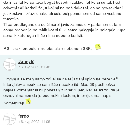
da imaš lahko še tako bogat besedni zaklad, lahko si še tak hud
odvetnik ali karkoli že, tukaj mi ne boš dokazal, da so nevsakdanji
jezikoslovni izrazi enako ali celo bolj pomembni od same vsebine
tematike.
Ti pa predlagam, da se čimprej javiš za mesto v parlamentu, tam
samo hrepenijo po takih kot si ti, ki samo nalagajo in nalagajo kupe
sena iz katerega nihče nima nobene koristi.
P.S. Izraz 'prepolen' ne obstaja v nobenem SSKJ.
JohnyB
::
6. avg 2003, 01:40
Hmmm a se men samo zdi al se na tej strani sploh ne bere več
intervjujev ampak se sam išče napake itd. Med 30 posti teško
najdeš komentar ki bil povezan z intervjujem, kar se mi zdi da je
osnovni namen da je pod nekim testom, intervjujem... napis
Komentiraj!
ferdo
::
6. avg 2003, 11:08