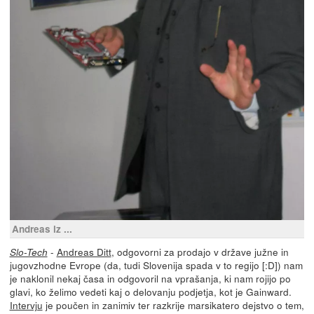
Andreas iz ...
-
Andreas Ditt
, odgovorni za prodajo v države južne in
Slo-Tech
jugovzhodne Evrope (da, tudi Slovenija spada v to regijo [:D]) nam
je naklonil nekaj časa in odgovoril na vprašanja, ki nam rojijo po
glavi, ko želimo vedeti kaj o delovanju podjetja, kot je Gainward.
Intervju
je poučen in zanimiv ter razkrije marsikatero dejstvo o tem,