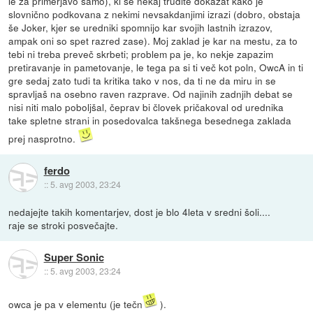
le za primerjavo samo), ki se nekaj trudite dokazat kako je
slovnično podkovana z nekimi nevsakdanjimi izrazi (dobro, obstaja
še Joker, kjer se uredniki spomnijo kar svojih lastnih izrazov,
ampak oni so spet razred zase). Moj zaklad je kar na mestu, za to
tebi ni treba preveč skrbeti; problem pa je, ko nekje zapazim
pretiravanje in pametovanje, le tega pa si ti več kot poln, OwcA in ti
gre sedaj zato tudi ta kritika tako v nos, da ti ne da miru in se
spravljaš na osebno raven razprave. Od najinih zadnjih debat se
nisi niti malo poboljšal, čeprav bi človek pričakoval od urednika
take spletne strani in posedovalca takšnega besednega zaklada
prej nasprotno.
ferdo
::
5. avg 2003, 23:24
nedajejte takih komentarjev, dost je blo 4leta v sredni šoli....
raje se stroki posvečajte.
Super Sonic
::
5. avg 2003, 23:24
owca je pa v elementu (je tečn
).