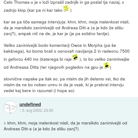
Celo Thomas-u je v loži izprašil zadnjik in ga poslal tja nazaj, v
zadnjo klop (kar pa ni kar tako
)
kar se pa tiče samega intervjuja: khm, khm, moja malenkost misli,
da je marsikdo zanimivejši od Andreas Ditt-a (a je kdo že slišu
zanj?), ampak nič ne de, je kar je (je pa solidno fantje).
Veliko zanimivejši bodo komentarji Owce in Morpha (pa še
kakšnega), ko bomo brali o osnovah navijanja 2 in radeonu 7500
in geforcu 440 mx (katerega bi raje
), to bo veliko zanimivejše
od Andreasa Ditta (ter njegovih pogledov na gpu-je
)
slovnične napake pa itak so, pa mislm da jih delamo vsi, tko da
mislm da ne bo noben umru in da je vsak, ki je prebral intervju
vedel kaj bere in razumel (i hope so)
undefined
::
5. avg 2003, 23:35
> khm, khm, moja malenkost misli, da je marsikdo zanimivejši od
Andreas Ditt-a (a je kdo že slišu zanj?)