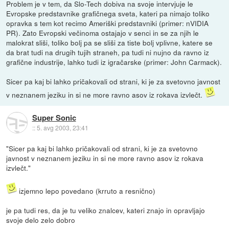
Problem je v tem, da Slo-Tech dobiva na svoje intervjuje le
Evropske predstavnike grafičnega sveta, kateri pa nimajo toliko
opravka s tem kot recimo Ameriški predstavniki (primer: nVIDIA
PR). Zato Evropski večinoma ostajajo v senci in se za njih le
malokrat sliši, toliko bolj pa se sliši za tiste bolj vplivne, katere se
da brat tudi na drugih tujih straneh, pa tudi ni nujno da ravno iz
grafične industrije, lahko tudi iz igračarske (primer: John Carmack).
Sicer pa kaj bi lahko pričakovali od strani, ki je za svetovno javnost
v neznanem jeziku in si ne more ravno asov iz rokava izvlečt.
Super Sonic
::
5. avg 2003, 23:41
"Sicer pa kaj bi lahko pričakovali od strani, ki je za svetovno
javnost v neznanem jeziku in si ne more ravno asov iz rokava
izvlečt."
izjemno lepo povedano (krruto a resnično)
je pa tudi res, da je tu veliko znalcev, kateri znajo in opravljajo
svoje delo zelo dobro