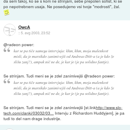
da sem takoj, ko se s kom ne strinjam, sebe prepolen sofist, ki se
po nepotrebnem usaja. Ne posedujemo vsi tvoje "modrosti", žal.
OwcA
::
5. avg 2003, 23:52
@radeon power:
kar se pa tiče samega intervjuja: khm, khm, moja malenkost
misli, da je marsikdo zanimivejši od Andreas Ditt-a (a je kdo že
slišu zanj?), ampak nič ne de, je kar je (je pa solidno fantje).
Se strinjam. Tudi meni se je zdel zanimivejši @radeon power:
kar se pa tiče samega intervjuja: khm, khm, moja malenkost
misli, da je marsikdo zanimivejši od Andreas Ditt-a (a je kdo že
slišu zanj?), ampak nič ne de, je kar je (je pa solidno fantje).
Se strinjam. Tudi meni se je zdel zanimivejši [st.link
http://www.slo-
tech.com/clanki/03032/03...
Intervju z Richardom Huddyjem], je pa
tudi to del nam drage industrije.