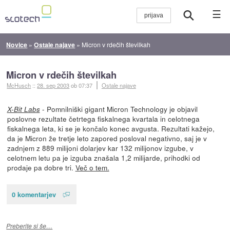
☰
Novice
»
Ostale najave
»
Micron v rdečih številkah
Micron v rdečih številkah
McHusch
::
28. sep 2003
ob 07:37
Ostale najave
- Pomnilniški gigant Micron Technology je objavil
X-Bit Labs
poslovne rezultate četrtega fiskalnega kvartala in celotnega
fiskalnega leta, ki se je končalo konec avgusta. Rezultati kažejo,
da je Micron že tretje leto zapored posloval negativno, saj je v
zadnjem z 889 milijoni dolarjev kar 132 milijonov izgube, v
celotnem letu pa je izguba znašala 1,2 milijarde, prihodki od
prodaje pa dobre tri.
Več o tem.
0 komentarjev
Preberite si še…