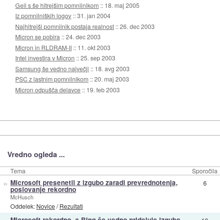
Geil s še hitrejšim pomnilnikom
::
18. maj 2005
Iz pomnilniških logov
::
31. jan 2004
Najhitrejši pomnilnik postaja realnost
::
26. dec 2003
Micron se pobira
::
24. dec 2003
Micron in RLDRAM-II
::
11. okt 2003
Intel investira v Micron
::
25. sep 2003
Samsung še vedno največji
::
18. avg 2003
PSC z lastnim pomnilnikom
::
20. maj 2003
Micron odpušča delavce
::
19. feb 2003
Vredno ogleda ...
Tema
Sporočila
»
Microsoft presenetil z izgubo zaradi prevrednotenja,
6
poslovanje rekordno
McHusch
Oddelek:
Novice
/
Rezultati
»
Microsoft rekordno, a Bing še vedno prideluje izgubo