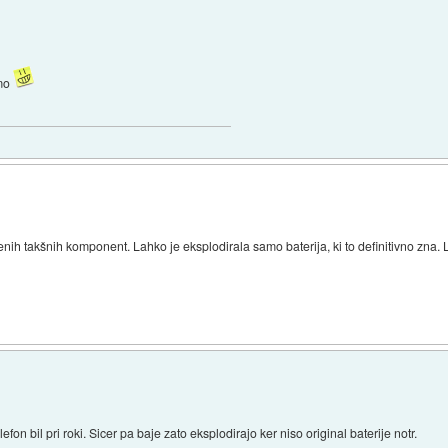
rmo
ajenih takšnih komponent. Lahko je eksplodirala samo baterija, ki to definitivno zna
elefon bil pri roki. Sicer pa baje zato eksplodirajo ker niso original baterije notr.