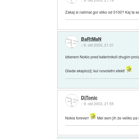
Zakaj si nalimal gor sliko od 3100? Kaj ta se
BaRtMaN
::
9. okt 2003, 21:31
Izberem Nokio pred katerimkoli drugim proi
Glede eksplozij: kul novoletni efekt!
DjTonic
::
9. okt 2003, 21:55
Nokia forever!
Mel sem jih že veliko pa 