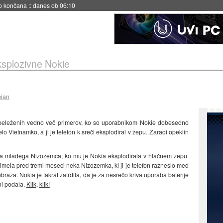
s ob 06:09
splozivne Nokie
bian
beleženih vedno več primerov, ko so uporabnikom Nokie dobesedno
lo Vietnamko, a ji je telefon k sreči eksplodiral v žepu. Zaradi opeklin
la mladega Nizozemca, ko mu je Nokia eksplodirala v hlačnem žepu.
 imela pred tremi meseci neka Nizozemka, ki ji je telefon razneslo med
braza. Nokia je takrat zatrdila, da je za nesrečo kriva uporaba baterije
ni podala.
Klik
,
klik!