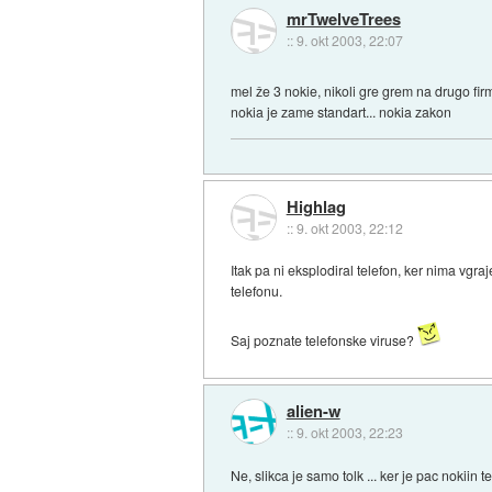
mrTwelveTrees
::
9. okt 2003, 22:07
mel že 3 nokie, nikoli gre grem na drugo fi
nokia je zame standart... nokia zakon
Highlag
::
9. okt 2003, 22:12
Itak pa ni eksplodiral telefon, ker nima vgr
telefonu.
Saj poznate telefonske viruse?
alien-w
::
9. okt 2003, 22:23
Ne, slikca je samo tolk ... ker je pac nokiin t