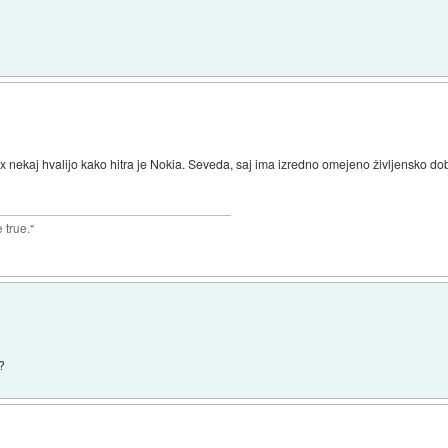
olx nekaj hvalijo kako hitra je Nokia. Seveda, saj ima izredno omejeno življensko do
 true."
e?