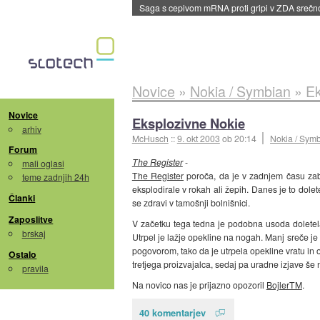
BMW v vozilih začel predvajati reklame
::
dane
Novice
»
Nokia / Symbian
»
Ek
Novice
Eksplozivne Nokie
arhiv
McHusch
::
9. okt 2003
ob 20:14
Nokia / Sym
Forum
The Register
-
mali oglasi
The Register
poroča, da je v zadnjem času za
teme zadnjih 24h
eksplodirale v rokah ali žepih. Danes je to dolete
Članki
se zdravi v tamošnji bolnišnici.
Zaposlitve
V začetku tega tedna je podobna usoda dolete
brskaj
Utrpel je lažje opekline na nogah. Manj sreče je
pogovorom, tako da je utrpela opekline vratu in o
Ostalo
tretjega proizvajalca, sedaj pa uradne izjave še 
pravila
Na novico nas je prijazno opozoril
BojlerTM
.
40 komentarjev