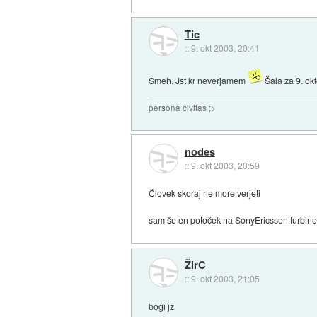
Tic
::
9. okt 2003, 20:41
Smeh. Jst kr neverjamem
Šala za 9. ok
persona civitas ;>
nodes
::
9. okt 2003, 20:59
Človek skoraj ne more verjeti
sam še en potoček na SonyEricsson turbine
ŽirC
::
9. okt 2003, 21:05
bogi jz