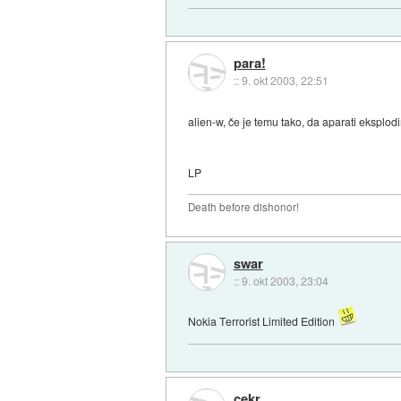
para!
::
9. okt 2003, 22:51
alien-w, če je temu tako, da aparati eksplodi
LP
Death before dishonor!
swar
::
9. okt 2003, 23:04
Nokia Terrorist Limited Edition
cekr