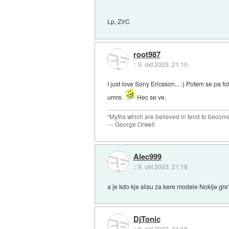
Lp, ZirC
root987
::
9. okt 2003, 21:10
I just love Sony Ericsson... :) Potem se pa f
umre.
Hec se ve.
"Myths which are believed in tend to become
--- George Orwell
Alec999
::
9. okt 2003, 21:18
a je kdo kje slisu za kere modele Nokije gr
DjTonic
::
9. okt 2003, 21:18