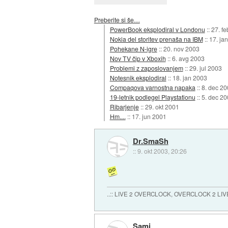
Preberite si še…
PowerBook eksplodiral v Londonu
::
27. f
Nokia del storitev prenaša na IBM
::
17. ja
Pohekane N-igre
::
20. nov 2003
Nov TV čip v Xboxih
::
6. avg 2003
Problemi z zaposlovanjem
::
29. jul 2003
Notesnik eksplodiral
::
18. jan 2003
Compaqova varnostna napaka
::
8. dec 20
19-letnik podlegel Playstationu
::
5. dec 20
Ribarjenje
::
29. okt 2001
Hm....
::
17. jun 2001
Dr.SmaSh
::
9. okt 2003, 20:26
..:: LIVE 2 OVERCLOCK, OVERCLOCK 2 LIVE!
Sami