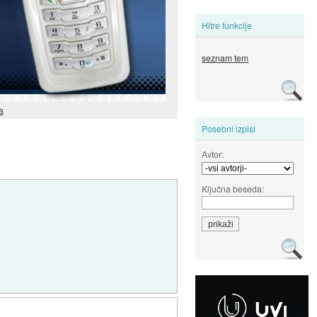
Hitre funkcije
seznam tem
a
Posebni izpisi
Avtor:
Ključna beseda: