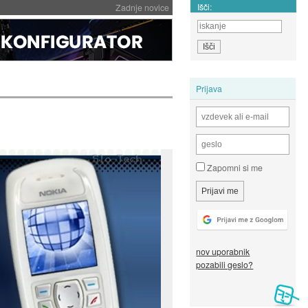
Išči:
Zadnje novice
Prijava
Zapomni si me
nov uporabnik
pozabili geslo?