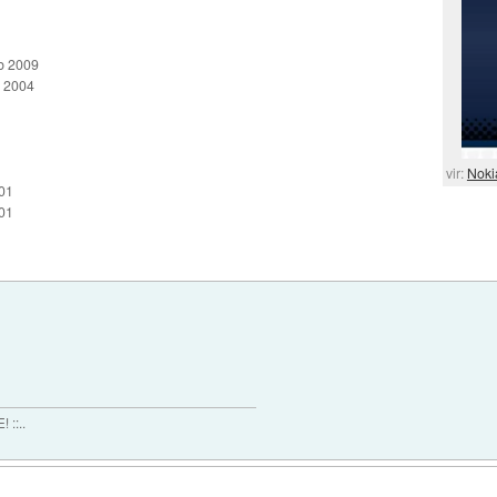
eb 2009
n 2004
vir:
Noki
01
01
 ::..