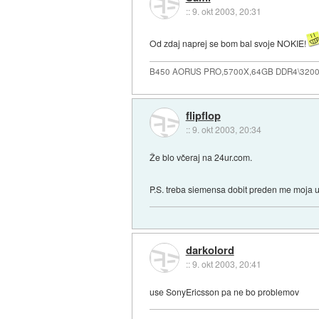
::
9. okt 2003, 20:31
Od zdaj naprej se bom bal svoje NOKIE!
B450 AORUS PRO,5700X,64GB DDR4\3200
flipflop
::
9. okt 2003, 20:34
Že blo včeraj na 24ur.com.
P.S. treba siemensa dobit preden me moja u
darkolord
::
9. okt 2003, 20:41
use SonyEricsson pa ne bo problemov