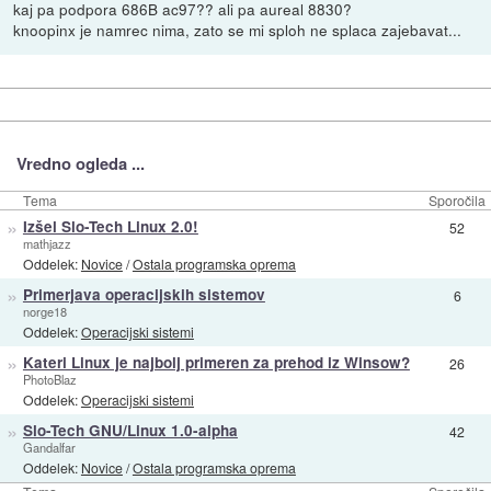
kaj pa podpora 686B ac97?? ali pa aureal 8830?
knoopinx je namrec nima, zato se mi sploh ne splaca zajebavat...
Vredno ogleda ...
Tema
Sporočila
»
Izšel Slo-Tech Linux 2.0!
52
mathjazz
Oddelek:
Novice
/
Ostala programska oprema
»
Primerjava operacijskih sistemov
6
norge18
Oddelek:
Operacijski sistemi
»
Kateri Linux je najbolj primeren za prehod iz Winsow?
26
PhotoBlaz
Oddelek:
Operacijski sistemi
»
Slo-Tech GNU/Linux 1.0-alpha
42
Gandalfar
Oddelek:
Novice
/
Ostala programska oprema