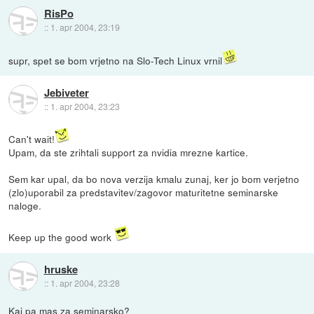
RisPo
::
1. apr 2004, 23:19
supr, spet se bom vrjetno na Slo-Tech Linux vrnil
Jebiveter
::
1. apr 2004, 23:23
Can't wait!
Upam, da ste zrihtali support za nvidia mrezne kartice.
Sem kar upal, da bo nova verzija kmalu zunaj, ker jo bom verjetno
(zlo)uporabil za predstavitev/zagovor maturitetne seminarske
naloge.
Keep up the good work
hruske
::
1. apr 2004, 23:28
Kaj pa mas za seminarsko?