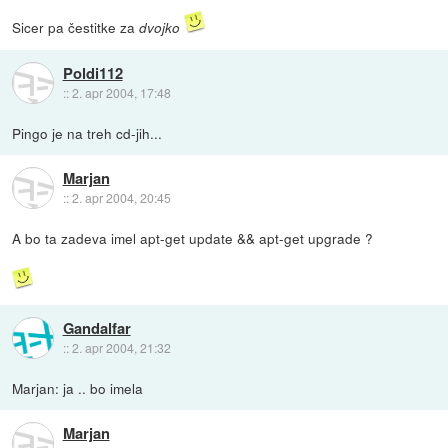
Sicer pa čestitke za
dvojko
Poldi112
::
2. apr 2004, 17:48
Pingo je na treh cd-jih...
Marjan
::
2. apr 2004, 20:45
A bo ta zadeva imel apt-get update && apt-get upgrade ?
Gandalfar
::
2. apr 2004, 21:32
Marjan: ja .. bo imela
Marjan