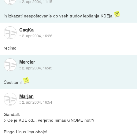
::
2. apr 2004, 11:15
in izkazati nespoštovanje do vseh trudov lepšanja KDEja
CaqKa
::
2. apr 2004, 16:26
recimo
Mercier
::
2. apr 2004, 16:45
Čestitam!
Marjan
::
2. apr 2004, 16:54
Gandalf:
> Ce je KDE cd... verjetno nimas GNOME notr?
Pingo Linux ima oboje!