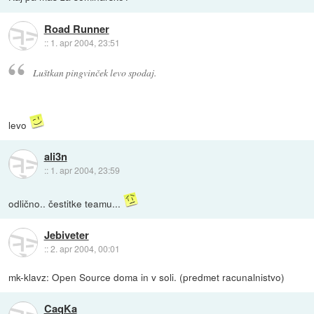
Road Runner
::
1. apr 2004, 23:51
Luštkan pingvinček levo spodaj.
levo
ali3n
::
1. apr 2004, 23:59
odlično.. čestitke teamu...
Jebiveter
::
2. apr 2004, 00:01
mk-klavz: Open Source doma in v soli. (predmet racunalnistvo)
CaqKa