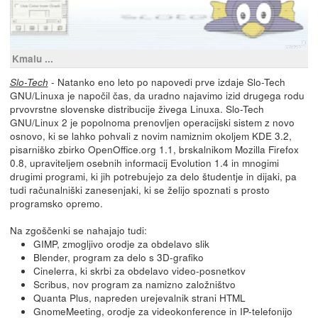
Kmalu ...
- Natanko eno leto po napovedi prve izdaje Slo-Tech
Slo-Tech
GNU/Linuxa je napočil čas, da uradno najavimo izid drugega rodu
prvovrstne slovenske distribucije živega Linuxa. Slo-Tech
GNU/Linux 2 je popolnoma prenovljen operacijski sistem z novo
osnovo, ki se lahko pohvali z novim namiznim okoljem KDE 3.2,
pisarniško zbirko OpenOffice.org 1.1, brskalnikom Mozilla Firefox
0.8, upraviteljem osebnih informacij Evolution 1.4 in mnogimi
drugimi programi, ki jih potrebujejo za delo študentje in dijaki, pa
tudi računalniški zanesenjaki, ki se želijo spoznati s prosto
programsko opremo.
Na zgoščenki se nahajajo tudi:
GIMP, zmogljivo orodje za obdelavo slik
Blender, program za delo s 3D-grafiko
Cinelerra, ki skrbi za obdelavo video-posnetkov
Scribus, nov program za namizno založništvo
Quanta Plus, napreden urejevalnik strani HTML
GnomeMeeting, orodje za videokonference in IP-telefonijo