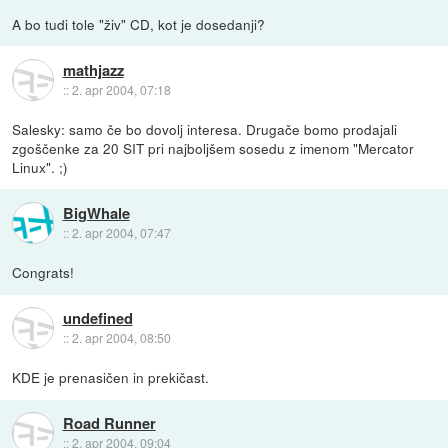
A bo tudi tole "živ" CD, kot je dosedanji?
mathjazz
::
2. apr 2004, 07:18
Salesky: samo če bo dovolj interesa. Drugače bomo prodajali
zgoščenke za 20 SIT pri najboljšem sosedu z imenom "Mercator
Linux". ;)
BigWhale
::
2. apr 2004, 07:47
Congrats!
undefined
::
2. apr 2004, 08:50
KDE je prenasičen in prekičast.
Road Runner
::
2. apr 2004, 09:04