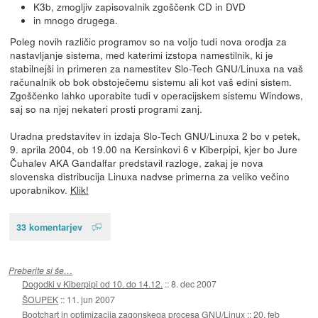
K3b, zmogljiv zapisovalnik zgoščenk CD in DVD
in mnogo drugega.
Poleg novih različic programov so na voljo tudi nova orodja za
nastavljanje sistema, med katerimi izstopa namestilnik, ki je
stabilnejši in primeren za namestitev Slo-Tech GNU/Linuxa na vaš
računalnik ob bok obstoječemu sistemu ali kot vaš edini sistem.
Zgoščenko lahko uporabite tudi v operacijskem sistemu Windows,
saj so na njej nekateri prosti programi zanj.
Uradna predstavitev in izdaja Slo-Tech GNU/Linuxa 2 bo v petek,
9. aprila 2004, ob 19.00 na Kersinkovi 6 v Kiberpipi, kjer bo Jure
Čuhalev AKA Gandalfar predstavil razloge, zakaj je nova
slovenska distribucija Linuxa nadvse primerna za veliko večino
uporabnikov.
Klik!
33 komentarjev
Preberite si še…
Dogodki v Kiberpipi od 10. do 14.12.
::
8. dec 2007
ŠOUPEK
::
11. jun 2007
Bootchart in optimizacija zagonskega procesa GNU/Linux
::
20. feb