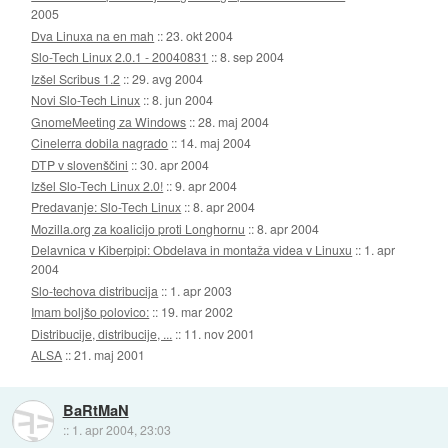
2005
Dva Linuxa na en mah
::
23. okt 2004
Slo-Tech Linux 2.0.1 - 20040831
::
8. sep 2004
Izšel Scribus 1.2
::
29. avg 2004
Novi Slo-Tech Linux
::
8. jun 2004
GnomeMeeting za Windows
::
28. maj 2004
Cinelerra dobila nagrado
::
14. maj 2004
DTP v slovenščini
::
30. apr 2004
Izšel Slo-Tech Linux 2.0!
::
9. apr 2004
Predavanje: Slo-Tech Linux
::
8. apr 2004
Mozilla.org za koalicijo proti Longhornu
::
8. apr 2004
Delavnica v Kiberpipi: Obdelava in montaža videa v Linuxu
::
1. apr
2004
Slo-techova distribucija
::
1. apr 2003
Imam boljšo polovico:
::
19. mar 2002
Distribucije, distribucije, ...
::
11. nov 2001
ALSA
::
21. maj 2001
BaRtMaN
::
1. apr 2004, 23:03