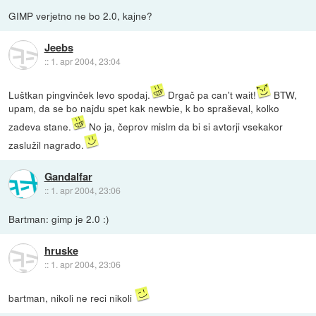
GIMP verjetno ne bo 2.0, kajne?
Jeebs
::
1. apr 2004, 23:04
Luštkan pingvinček levo spodaj.
Drgač pa can't wait!
BTW,
upam, da se bo najdu spet kak newbie, k bo spraševal, kolko
zadeva stane.
No ja, čeprov mislm da bi si avtorji vsekakor
zaslužil nagrado.
Gandalfar
::
1. apr 2004, 23:06
Bartman: gimp je 2.0 :)
hruske
::
1. apr 2004, 23:06
bartman, nikoli ne reci nikoli