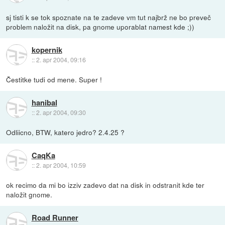
sj tisti k se tok spoznate na te zadeve vm tut najbrž ne bo preveč
problem naložit na disk, pa gnome uporablat namest kde ;))
kopernik
::
2. apr 2004, 09:16
Čestitke tudi od mene. Super !
hanibal
::
2. apr 2004, 09:30
Odliicno, BTW, katero jedro? 2.4.25 ?
CaqKa
::
2. apr 2004, 10:59
ok recimo da mi bo izziv zadevo dat na disk in odstranit kde ter
naložit gnome.
Road Runner