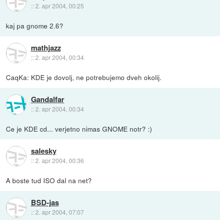
::
2. apr 2004, 00:25
kaj pa gnome 2.6?
mathjazz
::
2. apr 2004, 00:34
CaqKa: KDE je dovolj, ne potrebujemo dveh okolij.
Gandalfar
::
2. apr 2004, 00:34
Ce je KDE cd... verjetno nimas GNOME notr? :)
salesky
::
2. apr 2004, 00:36
A boste tud ISO dal na net?
BSD-jas
::
2. apr 2004, 07:07