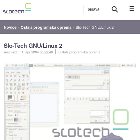
☰
Novice
»
Ostala programska oprema
»
Slo-Tech GNU/Linux 2
Slo-Tech GNU/Linux 2
mathjazz
::
1. apr 2004
ob 22:48
Ostala programska oprema