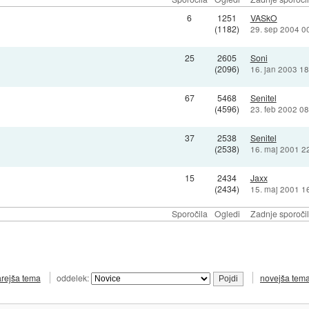
6
1251
VASkO
(1182)
29. sep 2004 0
25
2605
Soni
(2096)
16. jan 2003 18
67
5468
Senitel
(4596)
23. feb 2002 08
37
2538
Senitel
(2538)
16. maj 2001 2
15
2434
Jaxx
(2434)
15. maj 2001 1
Sporočila
Ogledi
Zadnje sporoči
arejša tema
oddelek:
novejša tem