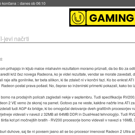
no končana
::
danes ob 06:10
I-jevi načrti
ce
nom prihajajo in kljub malce mlahavim rezultatom moramo priznati, da bo šlo za odl
redil križ čez novega Radeona, ko je videl rezultate, vendar se morate zavedati, da
 raje alfa gonilnike, ter beta silikon, ki še zdaleč ni v končni fazi. Ko bo enkrat ATI i
o Radeon postal prava pošast. No, čeprav so inženirski primerki pokazali, kako bo iz
bomo na prodajnih policah zagledali nekje v septembru. Tudi specifikacije RV200,
on 2 VE vemo že skoraj na pamet. Gotovo pa ne veste, kakšne načrte ima ATI za pr
delati tudi AGP 4x bridge, ki bo omogočal delovanje dveh grafičnih procesorjev na 
jetneje videvali v navezi z 32MB ali 64MB DDR in DualHead tehnologijo. Tudi RV20
e širša kot pri močnejših bratih - RV200 procesorje bomo videvali v navezi s 16M
o buri duhove, saj še ni povsem jasno ali se bo procesor imenoval Radeon 2 Ultra a