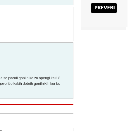
ega so pacali gonilnike za opengl kaki 2
ovorit o kakih dobrih gonilnikih ker bo
lo