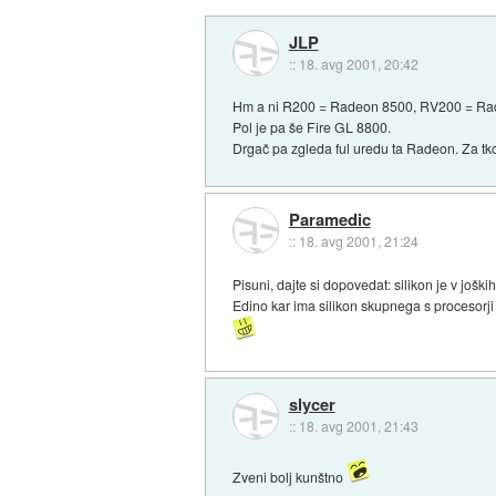
JLP
::
18. avg 2001, 20:42
Hm a ni R200 = Radeon 8500, RV200 = R
Pol je pa še Fire GL 8800.
Drgač pa zgleda ful uredu ta Radeon. Za tko b
Paramedic
::
18. avg 2001, 21:24
Pisuni, dajte si dopovedat: silikon je v joški
Edino kar ima silikon skupnega s procesorji j
slycer
::
18. avg 2001, 21:43
Zveni bolj kunštno