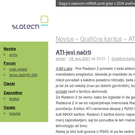
Saga s cepivom mRNA proti gripi v ZDA sreč
Novice
»
Grafične kartice
»
AT
Novice
ATI-jevi načrti
arhiv
slycer
::
18. avg 2001
ob 20:21
Grafične karti
Forum
X-Bit Labs
- Prvi Radeon 2 primerki z beta siliko
mali oglasi
marsikatero preglavico. Seveda je marsikdo že na
teme zadnjih 24h
nikoli ponašali s kakšno posebno hitrostjo, beta ali
Članki
je bil že od nekdaj znan po dobrih gonilnikih), b
projekt
zavit v tančico skrivnosti.
Zaposlitve
Za Radeon 2 že vemo, kako bo izgledal in da ga 
brskaj
Radeona 2 in se bo najverjetneje imenovala Rade
Ostalo
poročanju X-bitov, ATI namerava skupaj z R200 iz
pravila
tudi MAXX kartice. Radeon 2 kartice bomo najver
manj zapostavljeni, saj bo ponudba le-teh malc
tehnologijo ali brez.
Nekaj je bilo tudi govora o R300, ki pa še vedn