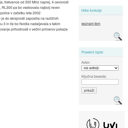
gija, frekvence od 300 MHz naprej, 4 cevovodi
00, RL300 pa bo vsebovala najbolj reven
Hitre funkcije
police v začetku leta 2002
je do skrajnosti zaposlila na različnih
seznam tem
cu 3 in če bo Nvidia nadaljevala s takim
ovanje prihodnosti v večini primerov pokaže
Posebni izpisi
Avtor:
Ključna beseda: