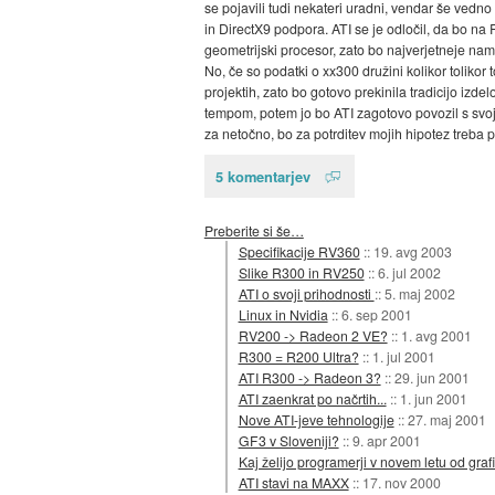
se pojavili tudi nekateri uradni, vendar še vedn
in DirectX9 podpora. ATI se je odločil, da bo n
geometrijski procesor, zato bo najverjetneje na
No, če so podatki o xx300 družini kolikor tolikor 
projektih, zato bo gotovo prekinila tradicijo iz
tempom, potem jo bo ATI zagotovo povozil s svoj
za netočno, bo za potrditev mojih hipotez treba p
5 komentarjev
Preberite si še…
Specifikacije RV360
::
19. avg 2003
Slike R300 in RV250
::
6. jul 2002
ATI o svoji prihodnosti
::
5. maj 2002
Linux in Nvidia
::
6. sep 2001
RV200 -> Radeon 2 VE?
::
1. avg 2001
R300 = R200 Ultra?
::
1. jul 2001
ATI R300 -> Radeon 3?
::
29. jun 2001
ATI zaenkrat po načrtih...
::
1. jun 2001
Nove ATI-jeve tehnologije
::
27. maj 2001
GF3 v Sloveniji?
::
9. apr 2001
Kaj želijo programerji v novem letu od grafi
ATI stavi na MAXX
::
17. nov 2000