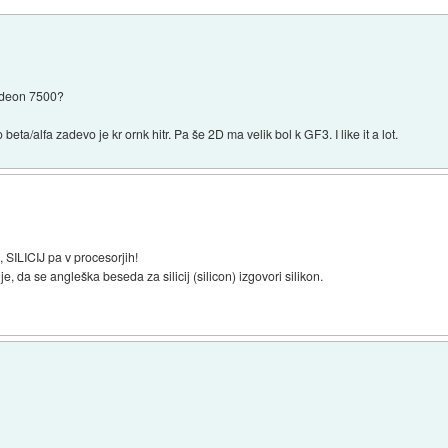
adeon 7500?
eta/alfa zadevo je kr ornk hitr. Pa še 2D ma velik bol k GF3. I like it a lot.
h, SILICIJ pa v procesorjih!
e, da se angleška beseda za silicij (silicon) izgovori silikon.