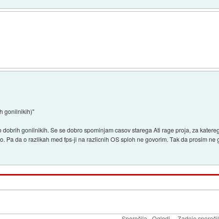
h gonilnikih)"
nan po dobrih gonilnikih. Se se dobro spominjam casov starega Ati rage proja, za kater
abo. Pa da o razlikah med fps-ji na razlicnih OS sploh ne govorim. Tak da prosim ne g
Sporočila
Ogledi
Zadnje sporoči