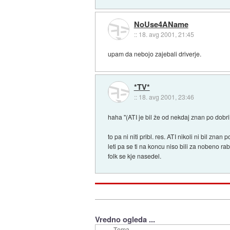
NoUse4AName
::
18. avg 2001, 21:45
upam da nebojo zajebali driverje.
*TV*
::
18. avg 2001, 23:46
haha "(ATI je bil že od nekdaj znan po dobri
to pa ni niti pribl. res. ATI nikoli ni bil z
leti pa se ti na koncu niso bili za nobeno r
folk se kje nasedel.
Vredno ogleda ...
Tema