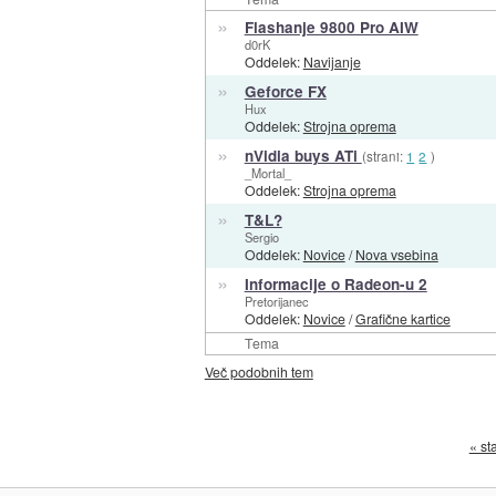
»
Flashanje 9800 Pro AIW
d0rK
Oddelek:
Navijanje
»
Geforce FX
Hux
Oddelek:
Strojna oprema
»
nVidia buys ATi
(strani:
1
2
)
_Mortal_
Oddelek:
Strojna oprema
»
T&L?
Sergio
Oddelek:
Novice
/
Nova vsebina
»
Informacije o Radeon-u 2
Pretorijanec
Oddelek:
Novice
/
Grafične kartice
Tema
Več podobnih tem
« st