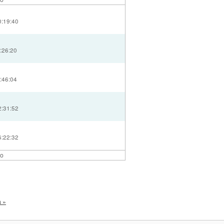
0:19:40
:26:20
:46:04
2:31:52
6:22:32
lo
a »