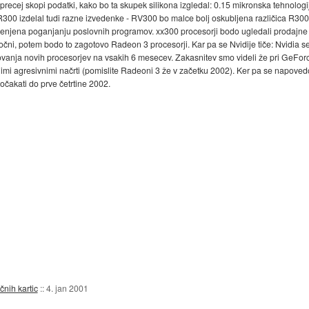
o precej skopi podatki, kako bo ta skupek silikona izgledal: 0.15 mikronska tehnolo
a R300 izdelal tudi razne izvedenke - RV300 bo malce bolj oskubljena različica R3
menjena poganjanju poslovnih programov. xx300 procesorji bodo ugledali prodajne 
točni, potem bodo to zagotovo Radeon 3 procesorji. Kar pa se Nvidije tiče: Nvidia se 
delovanja novih procesorjev na vsakih 6 mesecev. Zakasnitev smo videli že pri GeFor
imi agresivnimi načrti (pomislite Radeoni 3 že v začetku 2002). Ker pa se napoved
očakati do prve četrtine 2002.
čnih kartic
::
4. jan 2001