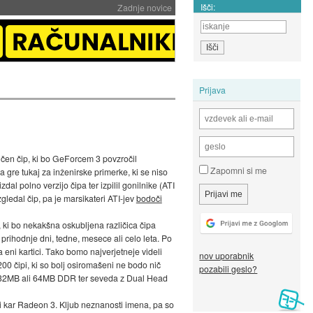
Išči:
Zadnje novice
Prijava
ičen čip, ki bo GeForcem 3 povzročil
Zapomni si me
 gre tukaj za inženirske primerke, ki se niso
zdal polno verzijo čipa ter izpilil gonilnike (ATI
gledal čip, pa je marsikateri ATI-jev
bodoči
 ki bo nekakšna oskubljena različica čipa
ihodnje dni, tedne, mesece ali celo leta. Po
eni kartici. Tako bomo najverjetneje videli
nov uporabnik
0 čipi, ki so bolj osiromašeni ne bodo nič
pozabili geslo?
B, 32MB ali 64MB DDR ter seveda z Dual Head
li kar Radeon 3. Kljub neznanosti imena, pa so