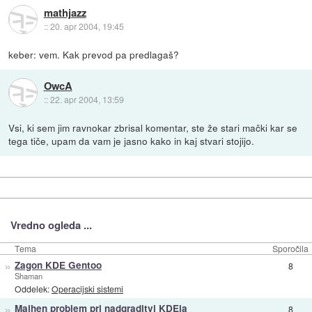
mathjazz
::
20. apr 2004, 19:45
keber: vem. Kak prevod pa predlagaš?
OwcA
::
22. apr 2004, 13:59
Vsi, ki sem jim ravnokar zbrisal komentar, ste že stari mački kar se
tega tiče, upam da vam je jasno kako in kaj stvari stojijo.
Vredno ogleda ...
Tema
Sporočila
»
Zagon KDE Gentoo
8
Shaman
Oddelek:
Operacijski sistemi
»
Majhen problem pri nadgraditvi KDEja
8