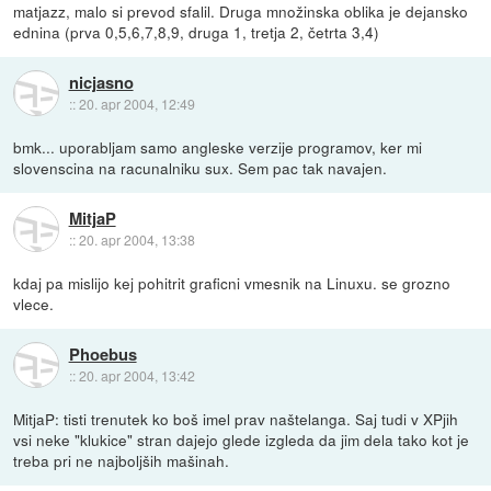
matjazz, malo si prevod sfalil. Druga množinska oblika je dejansko
ednina (prva 0,5,6,7,8,9, druga 1, tretja 2, četrta 3,4)
nicjasno
::
20. apr 2004, 12:49
bmk... uporabljam samo angleske verzije programov, ker mi
slovenscina na racunalniku sux. Sem pac tak navajen.
MitjaP
::
20. apr 2004, 13:38
kdaj pa mislijo kej pohitrit graficni vmesnik na Linuxu. se grozno
vlece.
Phoebus
::
20. apr 2004, 13:42
MitjaP: tisti trenutek ko boš imel prav naštelanga. Saj tudi v XPjih
vsi neke "klukice" stran dajejo glede izgleda da jim dela tako kot je
treba pri ne najboljših mašinah.