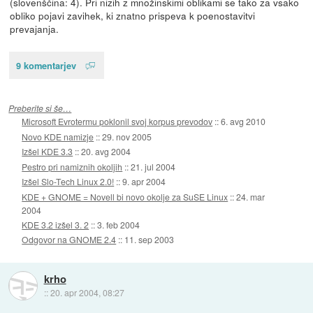
(slovenščina: 4). Pri nizih z množinskimi oblikami se tako za vsako
obliko pojavi zavihek, ki znatno prispeva k poenostavitvi
prevajanja.
9 komentarjev
Preberite si še…
Microsoft Evrotermu poklonil svoj korpus prevodov
::
6. avg 2010
Novo KDE namizje
::
29. nov 2005
Izšel KDE 3.3
::
20. avg 2004
Pestro pri namiznih okoljih
::
21. jul 2004
Izšel Slo-Tech Linux 2.0!
::
9. apr 2004
KDE + GNOME = Novell bi novo okolje za SuSE Linux
::
24. mar
2004
KDE 3.2 izšel 3. 2
::
3. feb 2004
Odgovor na GNOME 2.4
::
11. sep 2003
krho
::
20. apr 2004, 08:27