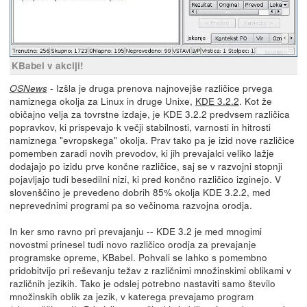
KBabel v akciji!
- Izšla je druga prenova najnovejše različice prvega
OSNews
namiznega okolja za Linux in druge Unixe,
KDE 3.2.2
. Kot že
običajno velja za tovrstne izdaje, je KDE 3.2.2 predvsem različica
popravkov, ki prispevajo k večji stabilnosti, varnosti in hitrosti
namiznega "evropskega" okolja. Prav tako pa je izid nove različice
pomemben zaradi novih prevodov, ki jih prevajalci veliko lažje
dodajajo po izidu prve končne različice, saj se v razvojni stopnji
pojavljajo tudi besedilni nizi, ki pred končno različico izginejo. V
slovenščino je prevedeno dobrih 85% okolja KDE 3.2.2, med
neprevednimi programi pa so večinoma razvojna orodja.
In ker smo ravno pri prevajanju -- KDE 3.2 je med mnogimi
novostmi prinesel tudi novo različico orodja za prevajanje
programske opreme, KBabel. Pohvali se lahko s pomembno
pridobitvijo pri reševanju težav z različnimi množinskimi oblikami v
različnih jezikih. Tako je odslej potrebno nastaviti samo število
množinskih oblik za jezik, v katerega prevajamo program