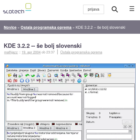
☰
Novice
»
Ostala programska oprema
»
KDE 3.2.2 -- še bolj slovenski
KDE 3.2.2 -- še bolj slovenski
mathjazz
::
19. apr 2004
ob 23:37
Ostala programska oprema