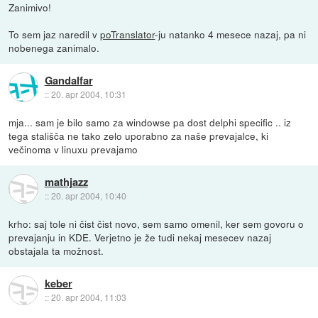
Zanimivo!
To sem jaz naredil v
poTranslator
-ju natanko 4 mesece nazaj, pa ni
nobenega zanimalo.
Gandalfar
::
20. apr 2004, 10:31
mja... sam je bilo samo za windowse pa dost delphi specific .. iz
tega stališča ne tako zelo uporabno za naše prevajalce, ki
večinoma v linuxu prevajamo
mathjazz
::
20. apr 2004, 10:40
krho: saj tole ni čist čist novo, sem samo omenil, ker sem govoru o
prevajanju in KDE. Verjetno je že tudi nekaj mesecev nazaj
obstajala ta možnost.
keber
::
20. apr 2004, 11:03