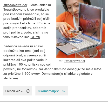
- Matsushitinim
TweakNews.net
ToughBookom, ki se prodajajo
pod imenom Panasonic, so se
pred kratkim pridružili bolj civilni
prenosniki Let's Note. Prvi iz te
serije prenosnikov, odpornih
proti politju z vodo, sliši na ne
tako mikavno ime
CF-Y5
.
Zadevica seveda ni enako
trdokožna kot omenjeni bolj
odporni brat, a vseeno zdrži
kozarec ali dva polite vode in
vir:
TweakNews.net
približno 100 kg pritiska (po celi
površini, ne točkovno). Na Japonskem bo dosegljiv že maja letos
za približno 1.900 evrov. Demonstracijo si lahko ogledate v
sledečem...
8 komentarjev
Preberi več »