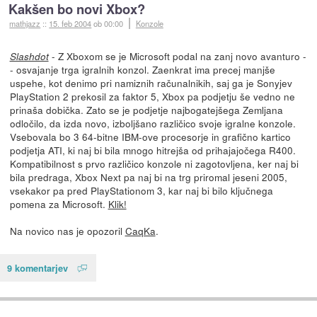
Kakšen bo novi Xbox?
mathjazz
::
15. feb 2004
ob 00:00
Konzole
- Z Xboxom se je Microsoft podal na zanj novo avanturo -
Slashdot
- osvajanje trga igralnih konzol. Zaenkrat ima precej manjše
uspehe, kot denimo pri namiznih računalnikih, saj ga je Sonyjev
PlayStation 2 prekosil za faktor 5, Xbox pa podjetju še vedno ne
prinaša dobička. Zato se je podjetje najbogatejšega Zemljana
odločilo, da izda novo, izboljšano različico svoje igralne konzole.
Vsebovala bo 3 64-bitne IBM-ove procesorje in grafično kartico
podjetja ATI, ki naj bi bila mnogo hitrejša od prihajajočega R400.
Kompatibilnost s prvo različico konzole ni zagotovljena, ker naj bi
bila predraga, Xbox Next pa naj bi na trg priromal jeseni 2005,
vsekakor pa pred PlayStationom 3, kar naj bi bilo ključnega
pomena za Microsoft.
Klik!
Na novico nas je opozoril
CaqKa
.
9 komentarjev