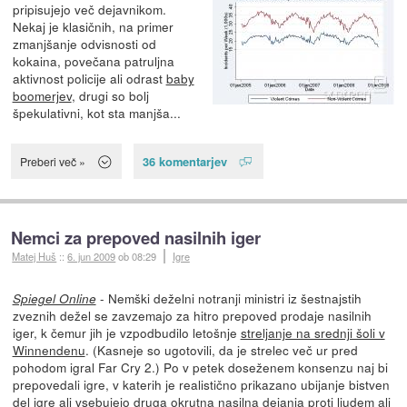
pripisujejo več dejavnikom.
Nekaj je klasičnih, na primer
zmanjšanje odvisnosti od
kokaina, povečana patruljna
aktivnost policije ali odrast
baby
boomerjev
, drugi so bolj
špekulativni, kot sta manjša...
36 komentarjev
Preberi več »
Nemci za prepoved nasilnih iger
Matej Huš
::
6. jun 2009
ob 08:29
Igre
- Nemški deželni notranji ministri iz šestnajstih
Spiegel Online
zveznih dežel se zavzemajo za hitro prepoved prodaje nasilnih
iger, k čemur jih je vzpodbudilo letošnje
streljanje na srednji šoli v
Winnendenu
. (Kasneje so ugotovili, da je strelec več ur pred
pohodom igral Far Cry 2.) Po v petek doseženem konsenzu naj bi
prepovedali igre, v katerih je realistično prikazano ubijanje bistven
del igre ali vsebujejo druga okrutna nasilna dejanja proti ljudem ali