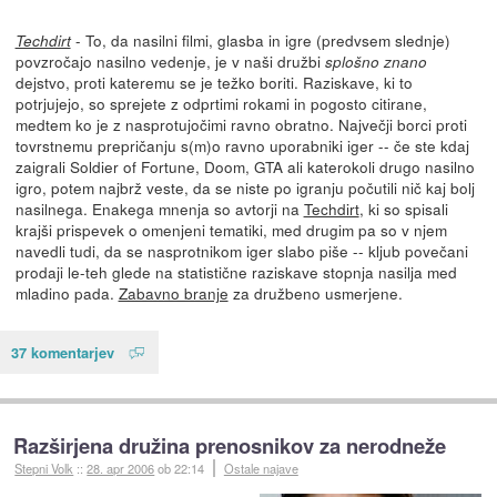
- To, da nasilni filmi, glasba in igre (predvsem slednje)
Techdirt
povzročajo nasilno vedenje, je v naši družbi
splošno znano
dejstvo, proti kateremu se je težko boriti. Raziskave, ki to
potrjujejo, so sprejete z odprtimi rokami in pogosto citirane,
medtem ko je z nasprotujočimi ravno obratno. Največji borci proti
tovrstnemu prepričanju s(m)o ravno uporabniki iger -- če ste kdaj
zaigrali Soldier of Fortune, Doom, GTA ali katerokoli drugo nasilno
igro, potem najbrž veste, da se niste po igranju počutili nič kaj bolj
nasilnega. Enakega mnenja so avtorji na
Techdirt
, ki so spisali
krajši prispevek o omenjeni tematiki, med drugim pa so v njem
navedli tudi, da se nasprotnikom iger slabo piše -- kljub povečani
prodaji le-teh glede na statistične raziskave stopnja nasilja med
mladino pada.
Zabavno branje
za družbeno usmerjene.
37 komentarjev
Razširjena družina prenosnikov za nerodneže
Stepni Volk
::
28. apr 2006
ob 22:14
Ostale najave