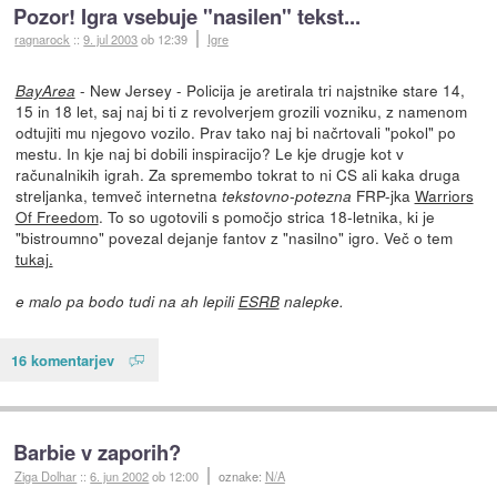
Pozor! Igra vsebuje "nasilen" tekst...
ragnarock
::
9. jul 2003
ob 12:39
Igre
- New Jersey - Policija je aretirala tri najstnike stare 14,
BayArea
15 in 18 let, saj naj bi ti z revolverjem grozili vozniku, z namenom
odtujiti mu njegovo vozilo. Prav tako naj bi načrtovali "pokol" po
mestu. In kje naj bi dobili inspiracijo? Le kje drugje kot v
računalnikih igrah. Za spremembo tokrat to ni CS ali kaka druga
streljanka, temveč internetna
FRP-jka
Warriors
tekstovno-potezna
Of Freedom
. To so ugotovili s pomočjo strica 18-letnika, ki je
"bistroumno" povezal dejanje fantov z "nasilno" igro. Več o tem
tukaj.
e malo pa bodo tudi na ah lepili
ESRB
nalepke.
16 komentarjev
Barbie v zaporih?
Ziga Dolhar
::
6. jun 2002
ob 12:00
oznake:
N/A