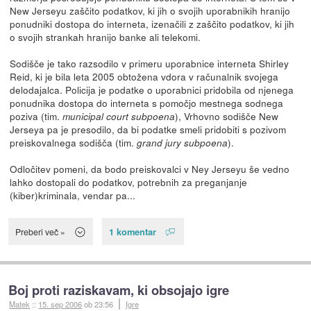
New Jerseyu zaščito podatkov, ki jih o svojih uporabnikih hranijo
ponudniki dostopa do interneta, izenačili z zaščito podatkov, ki jih
o svojih strankah hranijo banke ali telekomi.
Sodišče je tako razsodilo v primeru uporabnice interneta Shirley
Reid, ki je bila leta 2005 obtožena vdora v računalnik svojega
delodajalca. Policija je podatke o uporabnici pridobila od njenega
ponudnika dostopa do interneta s pomočjo mestnega sodnega
poziva (tim.
), Vrhovno sodišče New
municipal court subpoena
Jerseya pa je presodilo, da bi podatke smeli pridobiti s pozivom
preiskovalnega sodišča (tim.
).
grand jury subpoena
Odločitev pomeni, da bodo preiskovalci v Ney Jerseyu še vedno
lahko dostopali do podatkov, potrebnih za preganjanje
(kiber)kriminala, vendar pa...
1 komentar
Preberi več »
Boj proti raziskavam, ki obsojajo igre
Matek
::
15. sep 2006
ob 23:56
Igre