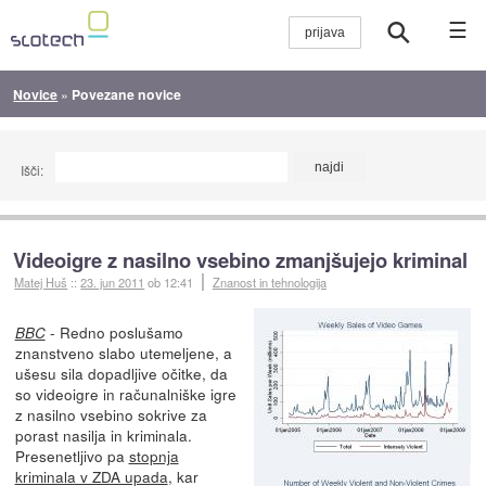
☰
Novice
»
Povezane novice
Išči:
Videoigre z nasilno vsebino zmanjšujejo kriminal
Matej Huš
::
23. jun 2011
ob 12:41
Znanost in tehnologija
- Redno poslušamo
BBC
znanstveno slabo utemeljene, a
ušesu sila dopadljive očitke, da
so videoigre in računalniške igre
z nasilno vsebino sokrive za
porast nasilja in kriminala.
Presenetljivo pa
stopnja
kriminala v ZDA upada
, kar