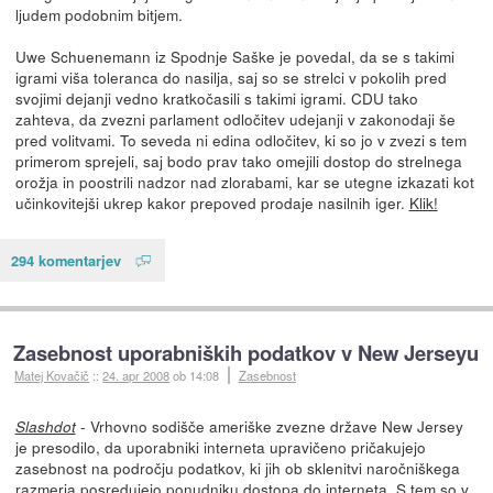
ljudem podobnim bitjem.
Uwe Schuenemann iz Spodnje Saške je povedal, da se s takimi
igrami viša toleranca do nasilja, saj so se strelci v pokolih pred
svojimi dejanji vedno kratkočasili s takimi igrami. CDU tako
zahteva, da zvezni parlament odločitev udejanji v zakonodaji še
pred volitvami. To seveda ni edina odločitev, ki so jo v zvezi s tem
primerom sprejeli, saj bodo prav tako omejili dostop do strelnega
orožja in poostrili nadzor nad zlorabami, kar se utegne izkazati kot
učinkovitejši ukrep kakor prepoved prodaje nasilnih iger.
Klik!
294 komentarjev
Zasebnost uporabniških podatkov v New Jerseyu
Matej Kovačič
::
24. apr 2008
ob 14:08
Zasebnost
- Vrhovno sodišče ameriške zvezne države New Jersey
Slashdot
je presodilo, da uporabniki interneta upravičeno pričakujejo
zasebnost na področju podatkov, ki jih ob sklenitvi naročniškega
razmerja posredujejo ponudniku dostopa do interneta. S tem so v