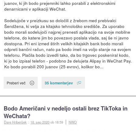
juanov, ki jih bodo prejemniki lahko porabili z elektronskimi
denarnicami v aplikaciji WeChat.
Sodelujoče v preizkusu so določili z žrebom med prebivalci
Šendžena, ki velja za kitajsko tehnološko središče. Za uporabo
bodo morali sodelujoči najprej prenesti aplikacijo na svoje mobilne
telefone, do katere jim bo povezavo poslala vlada, saj še ni javno
dostopna. Pri eni izmed štirih velikih kitajskih bank bodo morali
odpreti bančni račun, nato pa bodo imeli na voljo stanje na svojem
telefonu. Plačila bodo izvedli tako, da bo trgovec poskeniral kodo,
ki jo bo izpisal telefon - podobno že delujeta Alipay in WeChat Pay.
Ko bodo porabili 200 juanov (25 evrov), kolikor bo...
35 komentarjev
Preberi več
Bodo Američani v nedeljo ostali brez TikToka in
WeChata?
Dare Hriberšek
::
18. sep 2020
ob 18:59
NWO