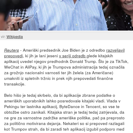
vir:
Wikipedia
- Ameriški predsednik Joe Biden je z odredbo
razveljavil
Reuters
prepovedi
, ki jih je lani jeseni
v seriji odredb
glede kitajskih
aplikacij uvedel njegov predhodnik Donald Trump. Šlo je za TikTok,
WeChat in AliPay, ki jih je Trumpova administracija tedaj označila
za grožnjo nacionalni varnosti ter jih želela (za Američane)
umakniti iz spletnih tržnic in prek njih prepovedati finančne
transakcije.
Belo hišo je tedaj skrbelo, da bi aplikacije zbrane podatke o
ameriških uporabnikih lahko posredovale kitajski vladi. Vlada v
Pekingu ter lastnika aplikacij, ByteDance in Tencent, so vse te
obtožbe ostro zanikali. Kitajska stran je tedaj tedaj zatrjevala, da
ne gre za varnostne zadržke ameriške politike, pač pa preprosto
za politično motivirana dejanja. Nekateri so si prepoved razlagali
kot Trumpov strah, da bi zaradi teh aplikacij izgubil podporo med