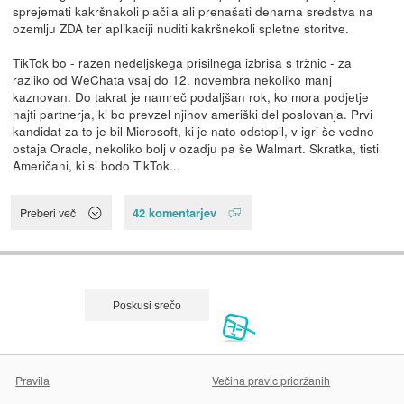
sprejemati kakršnakoli plačila ali prenašati denarna sredstva na
ozemlju ZDA ter aplikaciji nuditi kakršnekoli spletne storitve.
TikTok bo - razen nedeljskega prisilnega izbrisa s tržnic - za
razliko od WeChata vsaj do 12. novembra nekoliko manj
kaznovan. Do takrat je namreč podaljšan rok, ko mora podjetje
najti partnerja, ki bo prevzel njihov ameriški del poslovanja. Prvi
kandidat za to je bil Microsoft, ki je nato odstopil, v igri še vedno
ostaja Oracle, nekoliko bolj v ozadju pa še Walmart. Skratka, tisti
Američani, ki si bodo TikTok...
42 komentarjev
Preberi več
Pravila
Večina pravic pridržanih