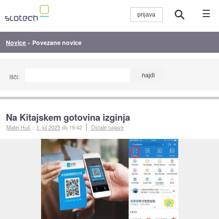
☰
Novice
»
Povezane novice
Išči:
Na Kitajskem gotovina izginja
Matej Huš
::
1. jul 2025
ob 19:42
Ostale najave