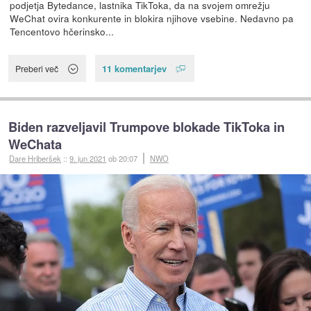
podjetja Bytedance, lastnika TikToka, da na svojem omrežju
WeChat ovira konkurente in blokira njihove vsebine. Nedavno pa
Tencentovo hčerinsko...
11 komentarjev
Preberi več
Biden razveljavil Trumpove blokade TikToka in
WeChata
Dare Hriberšek
::
9. jun 2021
ob 20:07
NWO