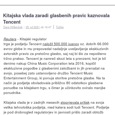
Kitajska vlada zaradi glasbenih pravic kaznovala
Tencent
Dare Hriberšek
::
25. jul 2021
ob 16:47
Tožbe
-
Kitajski regulator
Reuters
trga je podjetju Tencent
naložil 500.000 juanov
oz. dobrih 66.000
evrov globe in mu prepovedal nadaljnje uveljavljanje ekskluzivnih
avtorskih pravic za pretočno glasbo, saj naj bi šlo za nepošteno
tržno prakso. Tencent je namreč skozi leta s prevzemi, kot je bil
denimo nakup China Music Corporation leta 2016, kopičil
ekskluzivne pogodbe z glasbenimi založbami in jih prenašal na
svojo, posebej zato ustanovljeno družbo Tencent Music
Entertainment Group, ki ponuja storitve pretočne glasbe. Na ta
način je podjetje obvladovala približno 80 odstotkov glasbene
ponudbe na kitajskem trgu, s čimer je učinkovito oviralo manjše
ponudnike.
Kitajska vlada je v zadnjih mesecih
stopnjevala pritisk
na svoja
velika tehnološka podjetja, med katera sodi tudi Tencent. Podjetje
je pod drobnogled regulatorjev in javnosti prišlo zaradi obtožb