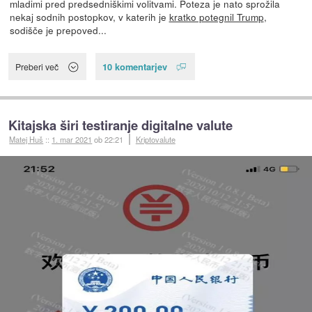
mladimi pred predsedniškimi volitvami. Poteza je nato sprožila
nekaj sodnih postopkov, v katerih je
kratko potegnil Trump
,
sodišče je prepoved...
10 komentarjev
Preberi več
Kitajska širi testiranje digitalne valute
Matej Huš
::
1. mar 2021
ob 22:21
Kriptovalute