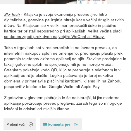
- Kitajska je svojo ekonomijo presenetljivo hitro
Slo-Tech
digitalizirala, gotovina pa izginja hitreje kot v večini drugih razvitih
držav. Na Kitajskem so v veliki meri preskočili čeke in plačilne
kartice ter pristali neposredno pri aplikacijah.
Velika večina plačil
se danes zgodi prek dveh največjih: WeChat ali Alipay.
Tako v trgovinah kot v restavracijah in na javnem prevozu, da
internetnih nakupov sploh ne omenjamo, prednjačijo plačilo prek
pametnih telefonov oziroma aplikacij na njih. Številne prodajalne in
taksiji gotovine sploh ne sprejemajo niti je ne morejo vračati.
Strankam pokažejo kodo QR, ki jo te preberejo s telefonom in v
aplikaciji potrdijo plačilo. Logika plačevanja je torej nekoliko
obrnjena v primerjavi s plačilnimi karticami, ki smo jih na Zahodu
pospravili v telefone kot Google Wallet ali Apple Pay.
Z gotovino v glavnem plačujejo le še najstarejši, ki jim moderne
aplikacije povzročajo preveč preglavic. Zaradi tega so mnogokje
izločeni in odvisni od mlajših članov...
89 komentarjev
Preberi več