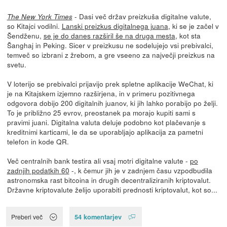
- Dasi več držav preizkuša digitalne valute,
The New York Times
so Kitajci vodilni.
Lanski preizkus digitalnega juana
, ki se je začel v
Šendženu,
se je do danes razširil še na druga mesta
, kot sta
Šanghaj in Peking. Sicer v preizkusu ne sodelujejo vsi prebivalci,
temveč so izbrani z žrebom, a gre vseeno za največji preizkus na
svetu.
V loterijo se prebivalci prijavijo prek spletne aplikacije WeChat, ki
je na Kitajskem izjemno razširjena, in v primeru pozitivnega
odgovora dobijo 200 digitalnih juanov, ki jih lahko porabijo po želji.
To je približno 25 evrov, preostanek pa morajo kupiti sami s
pravimi juani. Digitalna valuta deluje podobno kot plačevanje s
kreditnimi karticami, le da se uporabljajo aplikacija za pametni
telefon in kode QR.
Več centralnih bank testira ali vsaj motri digitalne valute -
po
zadnjih podatkih 60
-, k čemur jih je v zadnjem času vzpodbudila
astronomska rast bitcoina in drugih decentraliziranih kriptovalut.
Državne kriptovalute želijo uporabiti prednosti kriptovalut, kot so...
54 komentarjev
Preberi več