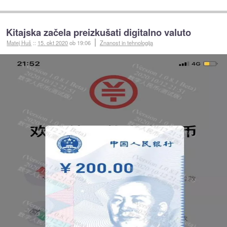
Kitajska začela preizkušati digitalno valuto
Matej Huš
::
15. okt 2020
ob 19:06
Znanost in tehnologija