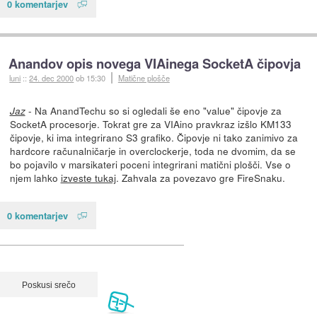
0 komentarjev
Anandov opis novega VIAinega SocketA čipovja
luni
::
24. dec 2000
ob 15:30
Matične plošče
- Na AnandTechu so si ogledali še eno "value" čipovje za
Jaz
SocketA procesorje. Tokrat gre za VIAino pravkraz izšlo KM133
čipovje, ki ima integrirano S3 grafiko. Čipovje ni tako zanimivo za
hardcore računalničarje in overclockerje, toda ne dvomim, da se
bo pojavilo v marsikateri poceni integrirani matični plošči. Vse o
njem lahko
izveste tukaj
. Zahvala za povezavo gre FireSnaku.
0 komentarjev