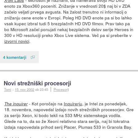
X-Bit Labs
enoto za Xbox360 poceniti. Znižanje v vrednosti 20$ naj bi v ZDA
začelo veljati prvega avgusta. Na žalost trenutno ni informacij o
znižanju cene enote v Evropi. Poleg HD DVD enote pa si bo lahko
vsak kupec izbral tudi 5 brezplačnih HD DVD filmov. Prav tako pa
bo Microsoft začel ponujati nekaj bezplačnih delov serije Heroes in
300 v HD resoluciji preko Xbox Live sistema. Več pa si preberite v
izvorni novici
.
4 komentarji
Novi strežniški procesorji
Tomi
::
15. nov 2002
ob 23:45
Procesorji
- Kot poročajo na
Inquirerju
, je Intel za ponedeljek,
The inquirer
18. novembra, napovedal izdajo novih strežniških procesorjev. Gre
za serijo Xeon, ki bodo tekli na 533 MHz sistemskega vodila.
Glede na to, da so že Xeoni relativno stara serija, naj bi tokratna
izdaja napovedala prihod serij Placer, Plumas 533 in Granola Bay.