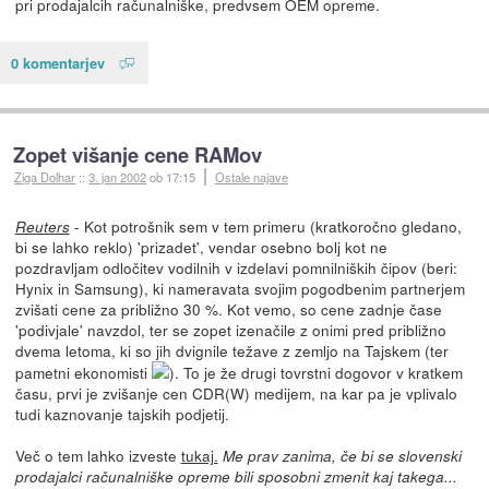
pri prodajalcih računalniške, predvsem OEM opreme.
0 komentarjev
Zopet višanje cene RAMov
Ziga Dolhar
::
3. jan 2002
ob 17:15
Ostale najave
- Kot potrošnik sem v tem primeru (kratkoročno gledano,
Reuters
bi se lahko reklo) 'prizadet', vendar osebno bolj kot ne
pozdravljam odločitev vodilnih v izdelavi pomnilniških čipov (beri:
Hynix in Samsung), ki nameravata svojim pogodbenim partnerjem
zvišati cene za približno 30 %. Kot vemo, so cene zadnje čase
'podivjale' navzdol, ter se zopet izenačile z onimi pred približno
dvema letoma, ki so jih dvignile težave z zemljo na Tajskem (ter
pametni ekonomisti
). To je že drugi tovrstni dogovor v kratkem
času, prvi je zvišanje cen CDR(W) medijem, na kar pa je vplivalo
tudi kaznovanje tajskih podjetij.
Več o tem lahko izveste
tukaj.
Me prav zanima, če bi se slovenski
prodajalci računalniške opreme bili sposobni zmenit kaj takega...