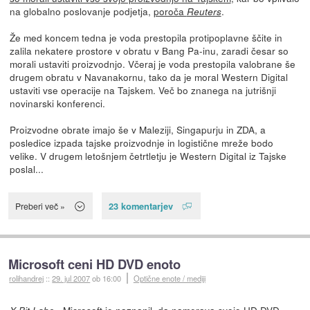
na globalno poslovanje podjetja,
poroča
.
Reuters
Že med koncem tedna je voda prestopila protipoplavne ščite in
zalila nekatere prostore v obratu v Bang Pa-inu, zaradi česar so
morali ustaviti proizvodnjo. Včeraj je voda prestopila valobrane še
drugem obratu v Navanakornu, tako da je moral Western Digital
ustaviti vse operacije na Tajskem. Več bo znanega na jutrišnji
novinarski konferenci.
Proizvodne obrate imajo še v Maleziji, Singapurju in ZDA, a
posledice izpada tajske proizvodnje in logistične mreže bodo
velike. V drugem letošnjem četrtletju je Western Digital iz Tajske
poslal...
23 komentarjev
Preberi več »
Microsoft ceni HD DVD enoto
rolihandrej
::
29. jul 2007
ob 16:00
Optične enote / mediji
- Microsoft je naznanil, da namerava svojo HD DVD