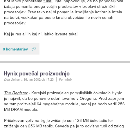
Kot lahko preberemo
tukaj
, Intel napoveduje, da bo ponedeljkova
izdaja pomenila enega večjih preobratov v izdelavi strežniških
procesorjev. Prav tako naj bi pomenila izboljšanje kotiranja Intela
na borzi, vsekakor pa boste kmalu obveščeni o novih cenah
procesorjev..
Kaj je res ali in kaj ni, lahko izveste
tukaj
.
0 komentarjev
Hynix povečal proizvodnjo
Ziga Dolhar
::
16. jan 2002
ob 17:23
Pomnilnik
- Korejski proizvajalec pomnilniških čokoladic Hynix
The Register
je najavil, da bo ponovno odprl tovarno v Oregonu. Pred zaprtjem
so tam proizvajali 64 megabajtne module, sedaj pa bodo varili 256
MB DRAM module.
Pričakovan vpliv na trg je zvišanje cen 128 MB čokoladic ter
znižanje cen 256 MB tablic. Seveda pa je to odvisno tudi od zalog