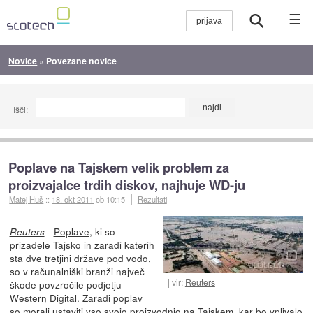
☰
Novice
»
Povezane novice
Išči:
Poplave na Tajskem velik problem za
proizvajalce trdih diskov, najhuje WD-ju
Matej Huš
::
18. okt 2011
ob 10:15
Rezultati
-
Poplave
, ki so
Reuters
prizadele Tajsko in zaradi katerih
sta dve tretjini države pod vodo,
so v računalniški branži največ
vir:
Reuters
škode povzročile podjetju
Western Digital. Zaradi poplav
so morali ustaviti vso svojo proizvodnjo na Tajskem
, kar bo vplivalo