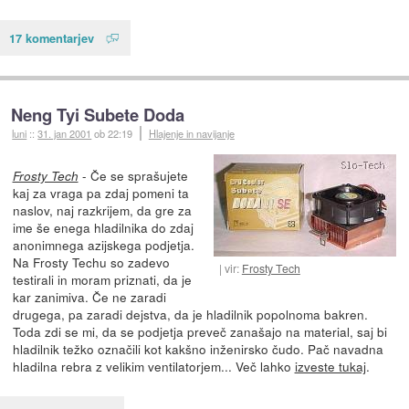
17 komentarjev
Neng Tyi Subete Doda
luni
::
31. jan 2001
ob 22:19
Hlajenje in navijanje
- Če se sprašujete
Frosty Tech
kaj za vraga pa zdaj pomeni ta
naslov, naj razkrijem, da gre za
ime še enega hladilnika do zdaj
anonimnega azijskega podjetja.
Na Frosty Techu so zadevo
vir:
Frosty Tech
testirali in moram priznati, da je
kar zanimiva. Če ne zaradi
drugega, pa zaradi dejstva, da je hladilnik popolnoma bakren.
Toda zdi se mi, da se podjetja preveč zanašajo na material, saj bi
hladilnik težko označili kot kakšno inženirsko čudo. Pač navadna
hladilna rebra z velikim ventilatorjem... Več lahko
izveste tukaj
.