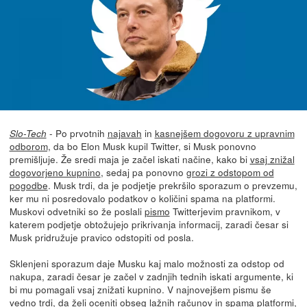
- Po prvotnih
najavah
in
kasnejšem dogovoru z upravnim
Slo-Tech
odborom,
da bo Elon Musk kupil Twitter, si Musk ponovno
premišljuje. Že sredi maja je začel iskati načine, kako bi
vsaj znižal
dogovorjeno kupnino
, sedaj pa ponovno
grozi z odstopom od
pogodbe
. Musk trdi, da je podjetje prekršilo sporazum o prevzemu,
ker mu ni posredovalo podatkov o količini spama na platformi.
Muskovi odvetniki so že poslali
pismo
Twitterjevim pravnikom, v
katerem podjetje obtožujejo prikrivanja informacij, zaradi česar si
Musk pridružuje pravico odstopiti od posla.
Sklenjeni sporazum daje Musku kaj malo možnosti za odstop od
nakupa, zaradi česar je začel v zadnjih tednih iskati argumente, ki
bi mu pomagali vsaj znižati kupnino. V najnovejšem pismu še
vedno trdi, da želi oceniti obseg lažnih računov in spama platformi,