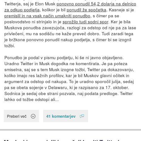
Twitterja, saj je Elon Musk
ponovno ponudil 54,2 dolarja na delnico
za odkup podjetja
, kolikor je bil
ponudil že spočetka
. Kasneje si je
premislil in na vsak način umakniti ponudbo
, s čimer pa se
poslovodstvo ni strinjalo in je
sprožilo tudi sodni spor
. Ker je bila
Muskova ponudba zavezujoča, razlogi za odstop od nje pa za lase
privlečeni, mu na sodišču ne kaže preveč dobro. Tudi zaradi tega
je bržkone ponovno ponudil nakup podjetja, s čimer bi se izognil
tožbi.
Ponudbo je podal v pismu podjetju, ki še ni javno objavljeno.
Uradno Twitter in Musk dogodka ne komentirata. Je pa poteza
smiselna, saj se s tem Musk izogne tožbi, Twitter pa dokazovanju,
koliko imajo res lažnih profilov, kar je bil Muskov glavni očitek in
argument za odstop od nakupa. To je uradno sporočil julija, sedaj
pa se obeta sojenje v Delawaru, ki je razpisano za 17. oktober.
Sodnica je sedaj obe strani pozvala, naj podata predloge. Twitter
lahko od tožbe odstopi ali...
41 komentarjev
Preberi več