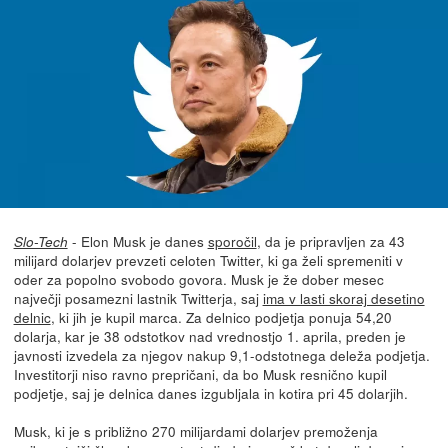
- Elon Musk je danes
sporočil
, da je pripravljen za 43
Slo-Tech
milijard dolarjev prevzeti celoten Twitter, ki ga želi spremeniti v
oder za popolno svobodo govora. Musk je že dober mesec
največji posamezni lastnik Twitterja, saj
ima v lasti skoraj desetino
delnic
, ki jih je kupil marca. Za delnico podjetja ponuja 54,20
dolarja, kar je 38 odstotkov nad vrednostjo 1. aprila, preden je
javnosti izvedela za njegov nakup 9,1-odstotnega deleža podjetja.
Investitorji niso ravno prepričani, da bo Musk resnično kupil
podjetje, saj je delnica danes izgubljala in kotira pri 45 dolarjih.
Musk, ki je s približno 270 milijardami dolarjev premoženja