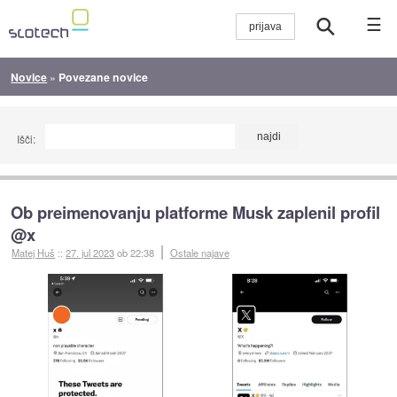
☰
Novice
»
Povezane novice
Išči:
Ob preimenovanju platforme Musk zaplenil profil
@x
Matej Huš
::
27. jul 2023
ob 22:38
Ostale najave