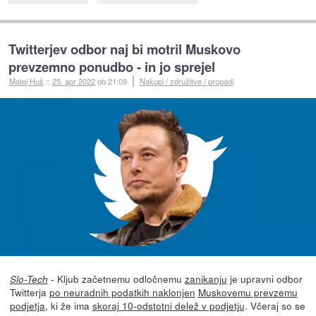
Twitterjev odbor naj bi motril Muskovo
prevzemno ponudbo - in jo sprejel
Matej Huš
::
25. apr 2022
ob 21:09
Nakupi / združitve / propadi
- Kljub začetnemu odločnemu
zanikanju
je upravni odbor
Slo-Tech
Twitterja
po neuradnih podatkih naklonjen
Muskovemu prevzemu
podjetja
, ki že ima
skoraj 10-odstotni delež v podjetju
. Včeraj so se