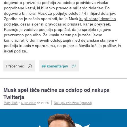
dogovor o prevzemu podjetja za odstop predvideva visoke
pogodbene kazni, ki bi lahko presegle milijardo dolarjev. Po
dogovoru bi moral Musk za podjetje odšteti 44 milijard dolarjev.
Zgodba se je začela spomladi, ko je Musk
kupil skoraj desetino
podjetja
, česar sicer ni
pravočasno priglasil, kar je prekršek
.
Kasneje je vodstvo podjetja prepričal, da je sprejelo njegovo
prevzemno ponudbo. Že kmalu zatem pa je začel javno
komunicirati o domnevnih odstopanjih med dejanskim stanjem v
podjetju in opis v sporazumu, na primer o številu lažnih profilov, in
iskati poti za...
99 komentarjev
Preberi več
Musk spet išče načine za odstop od nakupa
Twitterja
Matej Huš
::
6. jun 2022
ob 21:25
Nakupi / združitve / propadi