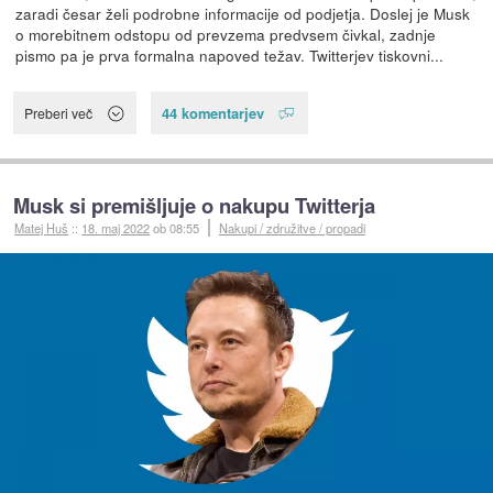
zaradi česar želi podrobne informacije od podjetja. Doslej je Musk
o morebitnem odstopu od prevzema predvsem čivkal, zadnje
pismo pa je prva formalna napoved težav. Twitterjev tiskovni...
44 komentarjev
Preberi več
Musk si premišljuje o nakupu Twitterja
Matej Huš
::
18. maj 2022
ob 08:55
Nakupi / združitve / propadi