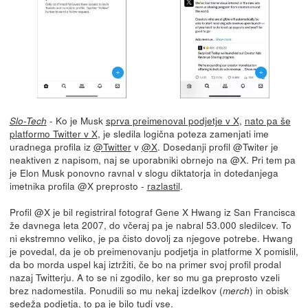
- Ko je Musk
sprva preimenoval podjetje v X
,
nato pa še
Slo-Tech
platformo Twitter v X
, je sledila logična poteza zamenjati ime
uradnega profila iz
@Twitter
v
@X
. Dosedanji profil @Twiter je
neaktiven z napisom, naj se uporabniki obrnejo na @X. Pri tem pa
je Elon Musk ponovno ravnal v slogu diktatorja in dotedanjega
imetnika profila @X preprosto -
razlastil
.
Profil @X je bil registriral fotograf Gene X Hwang iz San Francisca
že davnega leta 2007, do včeraj pa je nabral 53.000 sledilcev. To
ni ekstremno veliko, je pa čisto dovolj za njegove potrebe. Hwang
je povedal, da je ob preimenovanju podjetja in platforme X pomislil,
da bo morda uspel kaj iztržiti, če bo na primer svoj profil prodal
nazaj Twitterju. A to se ni zgodilo, ker so mu ga preprosto vzeli
brez nadomestila. Ponudili so mu nekaj izdelkov (
) in obisk
merch
sedeža podjetja, to pa je bilo tudi vse.