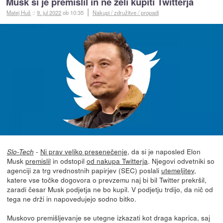
Musk si je premislil in ne želi kupiti Twitterja
Matej Huš
::
9. jul 2022
ob 10:35
Nakupi / združitve / propadi
-
Ni prav veliko presenečenje
, da si je naposled Elon
Slo-Tech
Musk
premislil
in odstopil
od nakupa Twitterja
. Njegovi odvetniki so
agenciji za trg vrednostnih papirjev (SEC) poslali
utemeljitev
,
katere vse točke dogovora o prevzemu naj bi bil Twitter prekršil,
zaradi česar Musk podjetja ne bo kupil. V podjetju trdijo, da nič od
tega ne drži in napovedujejo sodno bitko.
Muskovo premišljevanje se utegne izkazati kot draga kaprica, saj