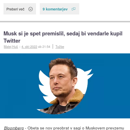
9 komentarjev
Preberi več
Musk si je spet premislil, sedaj bi vendarle kupil
Twitter
Matej Huš
::
4. okt 2022
ob 21:54
Tožbe
- Obeta se nov preobrat v sagi o Muskovem prevzemu
Bloomberg