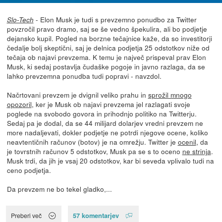
- Elon Musk je tudi s prevzemno ponudbo za Twitter
Slo-Tech
povzročil pravo dramo, saj se še vedno špekulira, ali bo podjetje
dejansko kupil. Pogled na borzne tečajnice kaže, da so investitorji
čedalje bolj skeptični, saj je delnica podjetja 25 odstotkov niže od
tečaja ob najavi prevzema. K temu je največ prispeval prav Elon
Musk, ki sedaj postavlja čudaške pogoje in javno razlaga, da se
lahko prevzemna ponudba tudi popravi - navzdol.
Načrtovani prevzem je dvignil veliko prahu in
sprožil mnogo
opozoril
, ker je Musk ob najavi prevzema jel razlagati svoje
poglede na svobodo govora in prihodnjo politiko na Twitterju.
Sedaj pa je dodal, da se 44 milijard dolarjev vredni prevzem ne
more nadaljevati, dokler podjetje ne potrdi njegove ocene, koliko
neavtentičnih računov (botov) je na omrežju. Twitter je
ocenil
, da
je tovrstnih računov 5 odstotkov, Musk pa se s to oceno
ne strinja
.
Musk trdi, da jih je vsaj 20 odstotkov, kar bi seveda vplivalo tudi na
ceno podjetja.
Da prevzem ne bo tekel gladko,...
57 komentarjev
Preberi več