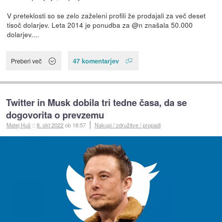
V preteklosti so se zelo zaželeni profili že prodajali za več deset
tisoč dolarjev. Leta 2014 je ponudba za @n znašala 50.000
dolarjev....
47 komentarjev
Preberi več
Twitter in Musk dobila tri tedne časa, da se
dogovorita o prevzemu
Matej Huš
::
8. okt 2022
ob 18:57
Nakupi / združitve / propadi