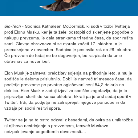
- Sodnica Kathaleen McCormick, ki sodi v tožbi Twitterja
Slo-Tech
proti Elonu Musku, ker je ta želel odstopiti od sklenjene pogodbe o
nakupu prevzema,
je dala strankama tri tedne časa
, da spor rešita
sami. Glavna obravnava bi se morala začeti 17. oktobra, a je
premaknjena v november. Sodnica je postavila rok do 28. oktobra.
Če prevzem do tedaj ne bo dogovorjen, bo razpisala datume
obravnav za november.
Elon Musk je zahteval preložitev sojenja na prihodnje leto, a mu je
sodišče le deloma prisluhnilo. Dobil je namreč tri mesece časa, da
podjetje prevzame po prvotno oglaševani ceni 54,2 dolarja na
delnico. Elon Musk v zadnji izjavi za sodišče zagotavlja, da je to
pripravljen storiti do konca oktobra, hkrati pa je prst sedaj uperil v
Twitter. Trdi, da podjetje ne želi sprejeti njegove ponudbe in da
vztraja pri sodni rešitvi spora.
Twitter se je na to ostro odzval z besedami, da ovira za umik tožbe
ni njihovo nestrinjanje s prevzemom, temveč Muskovo
neizpolnjevanje pogodbenih obveznosti....