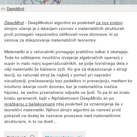
vir:
DeepMind
- DeepMindovi algoritmi so poskrbeli
za nov preboj
:
DeepMind
strojno učenje je z iskanjem vzorcev v matematičnih strukturah
prvič pomagalo neposredno oblikovati nove domneve, ki so
osnove za dokazovanje matematičnih teoremov.
Matematiki si z računalniki pomagajo praktično odkar ti obstajajo.
Toda ko odštejemo množično izvajanje algebraičnih operacij v
super in malo manj superračunalnikih, se polje tovrstnega dela v
višji matematiki že bistveno zoži. Ko gre za dokazovanje v strogi
teoriji, so računski stroji še najbolj v pomoč pri napredni
vizualizaciji, prečesavanju baz podatkov in preverjanju, medtem ko
intuitivno iskanje novih domnev, kar je matematična inačica
hipotez, še vedno prvenstveno odpade na ljudi. To pa bi se znalo
kmalu spremeniti, kajti v Alphabetovem DeepMindu so po
igračkanju z beljakovinami
zdaj poskrbeli za vznemirjenje še v
teoretični matematiki. Njihovi strojni algoritmi so namreč prvič
pokazali na doslej še neznane povezave med matematičnimi
strukturami, in to na dveh...