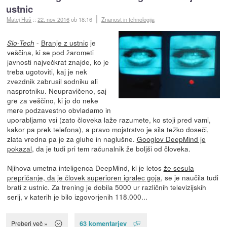
ustnic
Matej Huš
::
22. nov 2016
ob 18:16
Znanost in tehnologija
-
Branje z ustnic
je
Slo-Tech
veščina, ki se pod žarometi
javnosti največkrat znajde, ko je
treba ugotoviti, kaj je nek
zvezdnik zabrusil sodniku ali
nasprotniku. Neupravičeno, saj
gre za veščino, ki jo do neke
mere podzavestno obvladamo in
uporabljamo vsi (zato človeka laže razumete, ko stoji pred vami,
kakor pa prek telefona), a pravo mojstrstvo je sila težko doseči,
zlata vredna pa je za gluhe in naglušne.
Googlov DeepMind je
pokazal
, da je tudi pri tem računalnik že boljši od človeka.
Njihova umetna inteligenca DeepMind, ki je letos
že sesula
prepričanje, da je človek superioren igralec goja
, se je naučila tudi
brati z ustnic. Za trening je dobila 5000 ur različnih televizijskih
serij, v katerih je bilo izgovorjenih 118.000...
63 komentarjev
Preberi več »