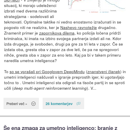
situacij, ki morajo udeleženci
izbrati med dvema različnima
strategijama - sodelovati ali
tekmovati. Optimalne taktike ni vedno enostavno izračunati in se
pogosto niti ne realizira, ker je
Nashevo ravnotežje
drugačno.
Znamenit primer je
zapornikova dilema
, ko policija ločena pridrži
kriminalca, ki imata na izbiro svojega partnerja izdati ali ne. Kdor
izda drugega, je svoboden, drugi pa gre za tri leta v zapor. Če se
izdata oba, gresta oba v zapor za dve leti, če pa ne spregovori
nihče, gresta oba v zapor za eno leto. Kaj pa bi v takem primeru
naredila umetna inteligenca?
To
so se vprašali pri Googlovem DeepMindu
(
znanstveni članek
) in
umetni inteligenci naščuvali v igranje preprostih iger, ki ugotavljajo
točno to . Umetni inteligenci sta odigrali na tisoče partij in se sproti
učili (
). V...
deep multi-agent reinforcement learning
26 komentarjev
Preberi več »
Še ena zmaga za umetno inteligenco: branje z