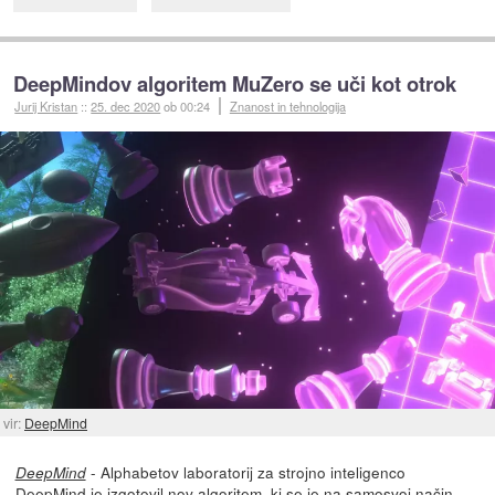
DeepMindov algoritem MuZero se uči kot otrok
Jurij Kristan
::
25. dec 2020
ob 00:24
Znanost in tehnologija
vir:
DeepMind
- Alphabetov laboratorij za strojno inteligenco
DeepMind
DeepMind
je izgotovil
nov algoritem, ki se je na samosvoj način