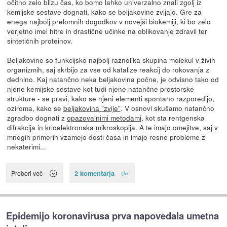
očitno zelo blizu čas, ko bomo lahko univerzalno znali zgolj iz
kemijske sestave dognati, kako se beljakovine zvijajo. Gre za
enega najbolj prelomnih dogodkov v novejši biokemiji, ki bo zelo
verjetno imel hitre in drastične učinke na oblikovanje zdravil ter
sintetičnih proteinov.
Beljakovine so funkcijsko najbolj raznolika skupina molekul v živih
organizmih, saj skrbijo za vse od katalize reakcij do rokovanja z
dednino. Kaj natančno neka beljakovina počne, je odvisno tako od
njene kemijske sestave kot tudi njene natančne prostorske
strukture - se pravi, kako se njeni elementi spontano razporedijo,
oziroma, kako se
beljakovina "zvije"
. V osnovi skušamo natančno
zgradbo dognati z
opazovalnimi metodami
, kot sta rentgenska
difrakcija in krioelektronska mikroskopija. A te imajo omejitve, saj v
mnogih primerih vzamejo dosti časa in imajo resne probleme z
nekaterimi...
2 komentarja
Preberi več
Epidemijo koronavirusa prva napovedala umetna