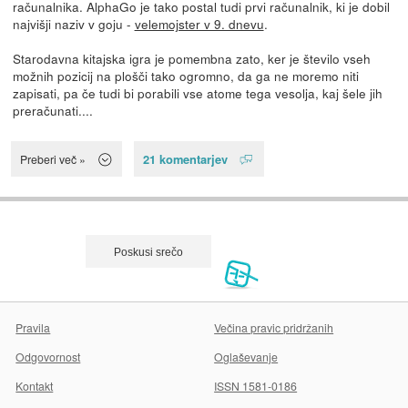
računalnika. AlphaGo je tako postal tudi prvi računalnik, ki je dobil
najvišji naziv v goju -
velemojster v 9. dnevu
.
Starodavna kitajska igra je pomembna zato, ker je število vseh
možnih pozicij na plošči tako ogromno, da ga ne moremo niti
zapisati, pa če tudi bi porabili vse atome tega vesolja, kaj šele jih
preračunati....
21 komentarjev
Preberi več »
Pravila
Večina pravic pridržanih
Odgovornost
Oglaševanje
Kontakt
ISSN 1581-0186