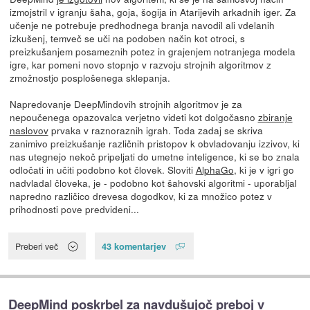
izmojstril v igranju šaha, goja, šogija in Atarijevih arkadnih iger. Za
učenje ne potrebuje predhodnega branja navodil ali vdelanih
izkušenj, temveč se uči na podoben način kot otroci, s
preizkušanjem posameznih potez in grajenjem notranjega modela
igre, kar pomeni novo stopnjo v razvoju strojnih algoritmov z
zmožnostjo posplošenega sklepanja.
Napredovanje DeepMindovih strojnih algoritmov je za
nepoučenega opazovalca verjetno videti kot dolgočasno
zbiranje
naslovov
prvaka v raznoraznih igrah. Toda zadaj se skriva
zanimivo preizkušanje različnih pristopov k obvladovanju izzivov, ki
nas utegnejo nekoč pripeljati do umetne inteligence, ki se bo znala
odločati in učiti podobno kot človek. Sloviti
AlphaGo
, ki je v igri go
nadvladal človeka, je - podobno kot šahovski algoritmi - uporabljal
napredno različico drevesa dogodkov, ki za množico potez v
prihodnosti pove predvideni...
43 komentarjev
Preberi več
DeepMind poskrbel za navdušujoč preboj v