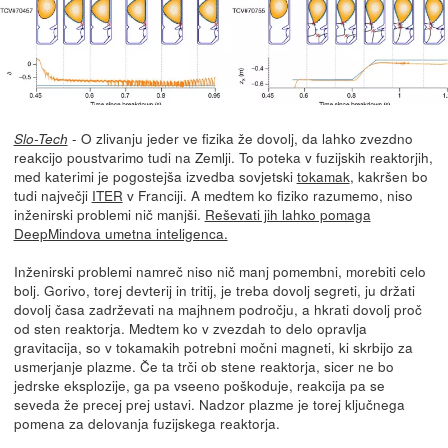
- O zlivanju jeder ve fizika že dovolj, da lahko zvezdno
Slo-Tech
reakcijo poustvarimo tudi na Zemlji. To poteka v fuzijskih reaktorjih,
med katerimi je pogostejša izvedba sovjetski
tokamak
, kakršen bo
tudi največji
ITER
v Franciji. A medtem ko fiziko razumemo, niso
inženirski problemi nič manjši.
Reševati jih lahko pomaga
DeepMindova umetna inteligenca.
Inženirski problemi namreč niso nič manj pomembni, morebiti celo
bolj. Gorivo, torej devterij in tritij, je treba dovolj segreti, ju držati
dovolj časa zadrževati na majhnem področju, a hkrati dovolj proč
od sten reaktorja. Medtem ko v zvezdah to delo opravlja
gravitacija, so v tokamakih potrebni močni magneti, ki skrbijo za
usmerjanje plazme. Če ta trči ob stene reaktorja, sicer ne bo
jedrske eksplozije, ga pa vseeno poškoduje, reakcija pa se
seveda že precej prej ustavi. Nadzor plazme je torej ključnega
pomena za delovanja fuzijskega reaktorja.