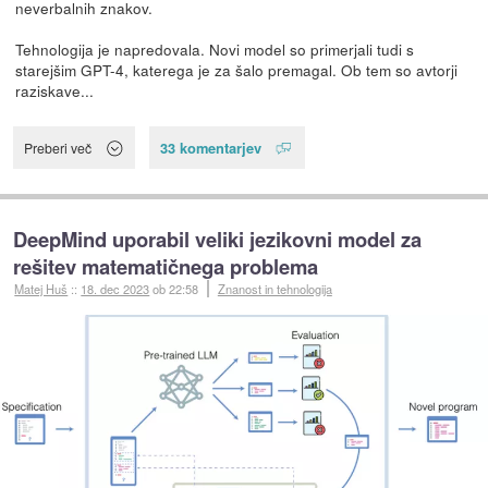
neverbalnih znakov.
Tehnologija je napredovala. Novi model so primerjali tudi s
starejšim GPT-4, katerega je za šalo premagal. Ob tem so avtorji
raziskave...
33 komentarjev
Preberi več
DeepMind uporabil veliki jezikovni model za
rešitev matematičnega problema
Matej Huš
::
18. dec 2023
ob 22:58
Znanost in tehnologija