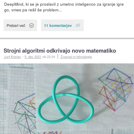
DeepMind, ki se je proslavil z umetno inteligenco za igranje igre
go, vmes pa rešil še problem...
11 komentarjev
Preberi več
Strojni algoritmi odkrivajo novo matematiko
Jurij Kristan
::
5. dec 2021
ob 22:24
Znanost in tehnologija