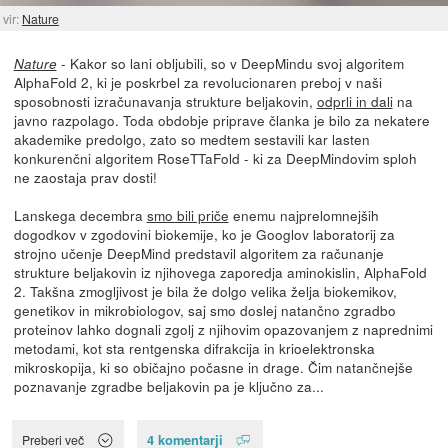
vir:
Nature
- Kakor so lani obljubili, so v DeepMindu svoj algoritem
Nature
AlphaFold 2, ki je poskrbel za revolucionaren preboj v naši
sposobnosti izračunavanja strukture beljakovin,
odprli in dali
na
javno razpolago. Toda obdobje priprave članka je bilo za nekatere
akademike predolgo, zato so medtem sestavili kar lasten
konkurenčni algoritem RoseTTaFold - ki za DeepMindovim sploh
ne zaostaja prav dosti!
Lanskega decembra
smo bili priče
enemu najprelomnejših
dogodkov v zgodovini biokemije, ko je Googlov laboratorij za
strojno učenje DeepMind predstavil algoritem za računanje
strukture beljakovin iz njihovega zaporedja aminokislin, AlphaFold
2. Takšna zmogljivost je bila že dolgo velika želja biokemikov,
genetikov in mikrobiologov, saj smo doslej natančno zgradbo
proteinov lahko dognali zgolj z njihovim opazovanjem z naprednimi
metodami, kot sta rentgenska difrakcija in krioelektronska
mikroskopija, ki so običajno počasne in drage. Čim natančnejše
poznavanje zgradbe beljakovin pa je ključno za...
4 komentarji
Preberi več