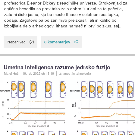
profesorica Eleanor Dickey z readinške univerze. Strokovnjaki za
antična besedila so prav tako zelo dobro izurjeni za to početje,
zato ni čisto jasno, kje bo mesto Ithace v celotnem postopku,
dodaja. Zagotovo pa bo zanimivo preizkusiti, ali in koliko bo
izboljšala delo arheologov. Ithaca namreč ni prvi poizkus, saj...
8 komentarjev
Preberi več
Umetna inteligenca razume jedrsko fuzijo
Matej Huš
::
19. feb 2022
ob 18:19
Znanost in tehnologija