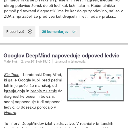
okrog polovico žensk doleti tudi kak lažni alarm. Računalniška
pomoč pri tovrstni diagnostiki ima že kar dolgo zgodovino, saj so v
ZDA
z njo začeli
že pred več kot dvajsetimi leti. Toda v praksi...
26 komentarjev
Preberi več
Googlov DeepMind napoveduje odpoved ledvic
Matej Huš
::
2. avg 2019
ob 19:15
Znanost in tehnologija
- Londonski DeepMind,
Slo-Tech
ki ga je Google kupil pred petimi
leti in je počel že marsikaj, od
igranja goja
in
branja z ustnic
do
diagnostike očesnih bolezni
,
sedaj napoveduje tudi odpovedi
ledvic. O dosežku poročajo v
.
Nature
To ni prvi DeepMindov izlet v zdravstvo. V resnici v britanskih