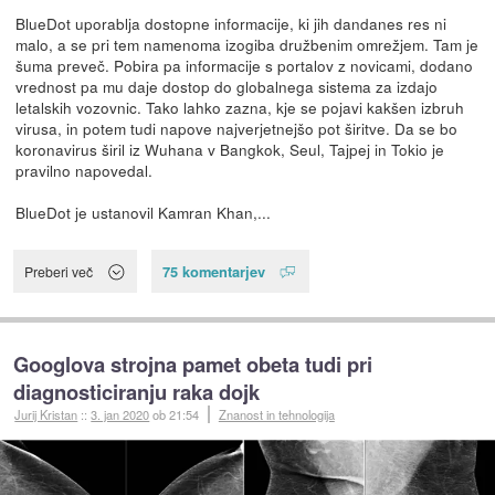
BlueDot uporablja dostopne informacije, ki jih dandanes res ni
malo, a se pri tem namenoma izogiba družbenim omrežjem. Tam je
šuma preveč. Pobira pa informacije s portalov z novicami, dodano
vrednost pa mu daje dostop do globalnega sistema za izdajo
letalskih vozovnic. Tako lahko zazna, kje se pojavi kakšen izbruh
virusa, in potem tudi napove najverjetnejšo pot širitve. Da se bo
koronavirus širil iz Wuhana v Bangkok, Seul, Tajpej in Tokio je
pravilno napovedal.
BlueDot je ustanovil Kamran Khan,...
75 komentarjev
Preberi več
Googlova strojna pamet obeta tudi pri
diagnosticiranju raka dojk
Jurij Kristan
::
3. jan 2020
ob 21:54
Znanost in tehnologija