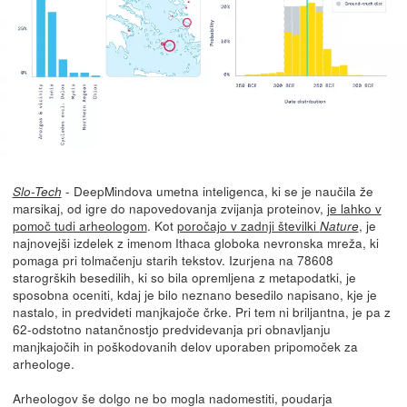
- DeepMindova umetna inteligenca, ki se je naučila že
Slo-Tech
marsikaj, od igre do napovedovanja zvijanja proteinov,
je lahko v
pomoč tudi arheologom
. Kot
poročajo v zadnji številki
, je
Nature
najnovejši izdelek z imenom Ithaca globoka nevronska mreža, ki
pomaga pri tolmačenju starih tekstov. Izurjena na 78608
starogrških besedilih, ki so bila opremljena z metapodatki, je
sposobna oceniti, kdaj je bilo neznano besedilo napisano, kje je
nastalo, in predvideti manjkajoče črke. Pri tem ni briljantna, je pa z
62-odstotno natančnostjo predvidevanja pri obnavljanju
manjkajočih in poškodovanih delov uporaben pripomoček za
arheologe.
Arheologov še dolgo ne bo mogla nadomestiti, poudarja