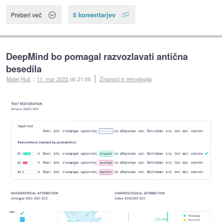
5 komentarjev
Preberi več
DeepMind bo pomagal razvozlavati antična
besedila
Matej Huš
::
11. mar 2022
ob 21:06
Znanost in tehnologija