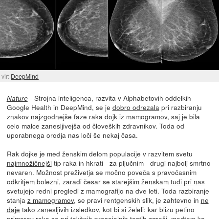
vir:
DeepMind
- Strojna inteligenca, razvita v Alphabetovih oddelkih
Nature
Google Health in DeepMind, se je
dobro odrezala
pri razbiranju
znakov najzgodnejše faze raka dojk iz mamogramov, saj je bila
celo malce zanesljivejša od človeških zdravnikov. Toda od
uporabnega orodja nas loči še nekaj časa.
Rak dojke je med ženskim delom populacije v razvitem svetu
najmnožičnejši
tip raka in hkrati - za pljučnim - drugi najbolj smrtno
nevaren. Možnost preživetja se močno poveča s pravočasnim
odkritjem bolezni, zaradi česar se starejšim ženskam
tudi pri nas
svetujejo redni pregledi z mamografijo na dve leti. Toda razbiranje
stanja
z mamogramov
, se pravi rentgenskih slik, je zahtevno in
ne
daje
tako zanesljivih izsledkov, kot bi si želeli: kar blizu petino
primerov raka se pri takšnih presejalnih testih zgreši, medtem ko