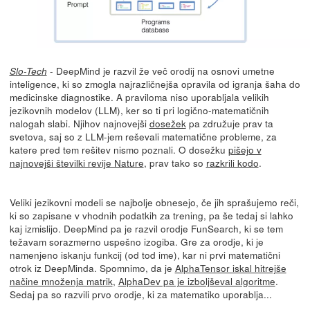
- DeepMind je razvil že več orodij na osnovi umetne
Slo-Tech
inteligence, ki so zmogla najrazličnejša opravila od igranja šaha do
medicinske diagnostike. A praviloma niso uporabljala velikih
jezikovnih modelov (LLM), ker so ti pri logično-matematičnih
nalogah slabi. Njihov najnovejši
dosežek
pa združuje prav ta
svetova, saj so z LLM-jem reševali matematične probleme, za
katere pred tem rešitev nismo poznali. O dosežku
pišejo v
najnovejši številki revije Nature
, prav tako so
razkrili kodo
.
Veliki jezikovni modeli se najbolje obnesejo, če jih sprašujemo reči,
ki so zapisane v vhodnih podatkih za trening, pa še tedaj si lahko
kaj izmislijo. DeepMind pa je razvil orodje FunSearch, ki se tem
težavam sorazmerno uspešno izogiba. Gre za orodje, ki je
namenjeno iskanju funkcij (od tod ime), kar ni prvi matematični
otrok iz DeepMinda. Spomnimo, da je
AlphaTensor iskal hitrejše
načine množenja matrik
,
AlphaDev pa je izboljševal algoritme
.
Sedaj pa so razvili prvo orodje, ki za matematiko uporablja...