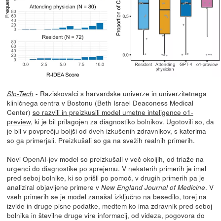
- Raziskovalci s harvardske univerze in univerzitetnega
Slo-Tech
kliničnega centra v Bostonu (Beth Israel Deaconess Medical
Center)
so razvili in preizkusili model umetne inteligence o1-
preview
, ki je bil prilagojen za diagnostiko bolnikov. Ugotovili so, da
je bil v povprečju boljši od dveh izkušenih zdravnikov, s katerima
so ga primerjali. Preizkušali so ga na svežih realnih primerih.
Novi OpenAI-jev model so preizkušali v več okoljih, od triaže na
urgenci do diagnostike po sprejemu. V nekaterih primerih je imel
pred seboj bolnike, ki so prišli po pomoč, v drugih primerih pa je
analiziral objavljene primere v
. V
New England Journal of Medicine
vseh primerih se je model zanašal izključno na besedilo, torej na
izvide in druge pisne podatke, medtem ko ima zdravnik pred seboj
bolnika in številne druge vire informacij, od videza, pogovora do