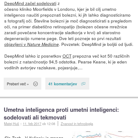
DeepMind začel sodelovati
z
očesno kliniko Moorfields v Londonu, kjer je bil cilj umetno
inteligenco naučiti prepoznati bolezni, ki jih lahko diagnosticiramo
s fotografij oči. Številne bolezni je moč diagnosticirati s pregledom
oči, na primer diabetično retinopatijo (bolezen očesne mrežnice
zaradi povečane koncentracije sladkorja v krvi) ali starostno
degeneracijo rumene pege. Dve leti pozneje so prvi rezultati
objavljeni v
. Povzetek: DeepMind je boljši od ljudi.
Nature Medicine
DeepMind lahko iz posnetkov
OCT
prepozna več kot 50 različnih
bolezni z natančnostjo 94,5 odstotka. Pearse Keane, ki je eden
vodilnih avtorjev raziskave, pojasnjuje,...
41 komentarjev
Preberi več »
Umetna inteligenca proti umetni inteligenci:
sodelovati ali tekmovati
Matej Huš
::
11. feb 2017
ob 12:08
Znanost in tehnologija
- V življenju je mnogo
Slo-Tech