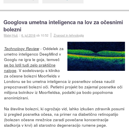
Googlova umetna inteligenca na lov za očesnimi
bolezni
Matej Huš
::
6. jul 2016
ob 10:52
Znanost in tehnologija
- Oddelek za
Technology Review
umetno inteligenco DeepMind v
Googlu ne igra le goja, temveč
se bo lotil tudi zelo praktične
naloge
. V sodelovanju s kliniko
za očesne bolezni Moorfields v
Londonu se bo umetna inteligenca iz posnetkov očesa naučil
prepoznavati bolezni oči. Petletni projekt bo zajemal posnetke oči
milijona bolnikov iz Moorfieldsa, podatki pa bodo popolnoma
anonimizirani.
Na številne bolezni, ki ogrožajo vid, lahko izkušen zdravnik posumi
iz pregled posnetka očesa, na primer na diabetično retinopatijo
(bolezen očesne mrežnice zaradi povečane koncentracije
sladkorja v krvi) ali starostno degeneracijo rumene pege.