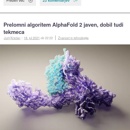
23 komentarjev
Preberi več
Prelomni algoritem AlphaFold 2 javen, dobil tudi
tekmeca
Jurij Kristan
::
18. jul 2021
ob 22:22
Znanost in tehnologija