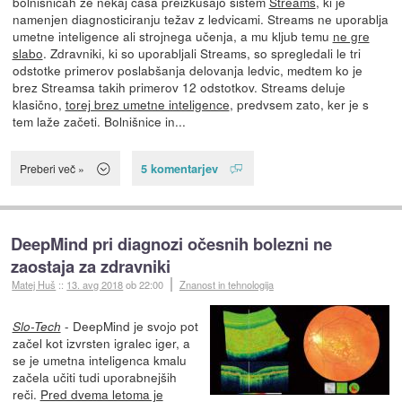
bolnišnicah že nekaj časa preizkušajo sistem
Streams
, ki je
namenjen diagnosticiranju težav z ledvicami. Streams ne uporablja
umetne inteligence ali strojnega učenja, a mu kljub temu
ne gre
slabo
. Zdravniki, ki so uporabljali Streams, so spregledali le tri
odstotke primerov poslabšanja delovanja ledvic, medtem ko je
brez Streamsa takih primerov 12 odstotkov. Streams deluje
klasično,
torej brez umetne inteligence
, predvsem zato, ker je s
tem laže začeti. Bolnišnice in...
5 komentarjev
Preberi več »
DeepMind pri diagnozi očesnih bolezni ne
zaostaja za zdravniki
Matej Huš
::
13. avg 2018
ob 22:00
Znanost in tehnologija
- DeepMind je svojo pot
Slo-Tech
začel kot izvrsten igralec iger, a
se je umetna inteligenca kmalu
začela učiti tudi uporabnejših
reči.
Pred dvema letoma je