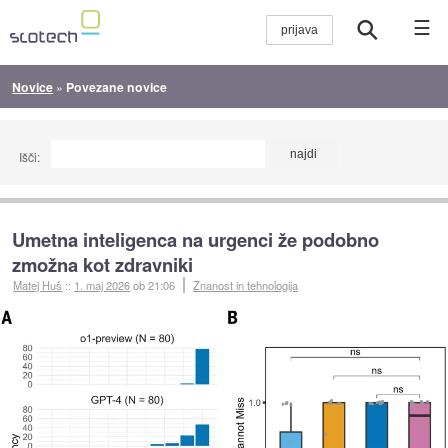
☰
Novice
»
Povezane novice
Išči:
Umetna inteligenca na urgenci že podobno
zmožna kot zdravniki
Matej Huš
::
1. maj 2026
ob 21:06
Znanost in tehnologija