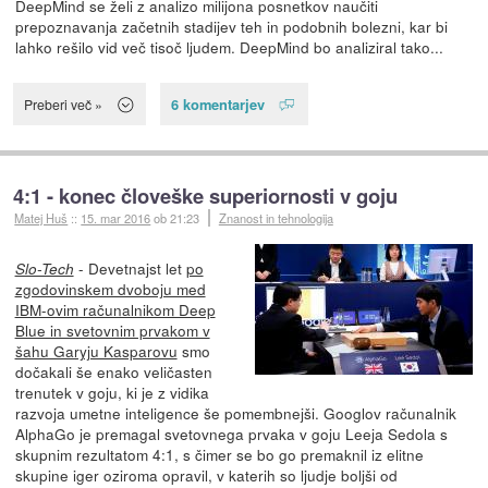
DeepMind se želi z analizo milijona posnetkov naučiti
prepoznavanja začetnih stadijev teh in podobnih bolezni, kar bi
lahko rešilo vid več tisoč ljudem. DeepMind bo analiziral tako...
6 komentarjev
Preberi več »
4:1 - konec človeške superiornosti v goju
Matej Huš
::
15. mar 2016
ob 21:23
Znanost in tehnologija
- Devetnajst let
po
Slo-Tech
zgodovinskem dvoboju med
IBM-ovim računalnikom Deep
Blue in svetovnim prvakom v
šahu Garyju Kasparovu
smo
dočakali še enako veličasten
trenutek v goju, ki je z vidika
razvoja umetne inteligence še pomembnejši. Googlov računalnik
AlphaGo je premagal svetovnega prvaka v goju Leeja Sedola s
skupnim rezultatom 4:1, s čimer se bo go premaknil iz elitne
skupine iger oziroma opravil, v katerih so ljudje boljši od