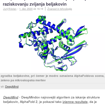
raziskovanju zvijanja beljakovin
Jurij Kristan
::
1. dec 2020
ob 16:19
Znanost in tehnologija
zgradba beljakovine, pri čemer je modro označena AlphaFoldova ocena,
zeleno pa mikroskopska meritev
vir:
DeepMind
- DeepMindov najnovejši algoritem za iskanje strukture
DeepMind
beljakovin, AlphaFold 2, je pokazal tako
izjemne rezultate
, da je