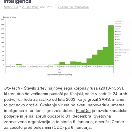
inteligenca
Matej Huš
::
29. jan 2020
ob 01:15
Znanost in tehnologija
- Število žrtev najnovejšega koronavirusa (2019-nCoV),
Slo-Tech
ki trenutno še večinoma pustoši po Kitajski, se je v zadnjih 24 urah
podvojilo. Toda za razliko od leta 2003, ko je grozil SARS, imamo
to pot novo orožje. Skakanje virusa po svetu napoveduje umetna
inteligenca in pri tem ji gre zelo dobro.
BlueDot
je razvilo kanadsko
podjetje in je na izbruh opozorilo 31. decembra. Svetovna
zdravstvena organizacija je to storila 9. januarja, ameriški Center
za zaščito pred boleznimi (CDC) pa 6. januarja.