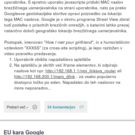
uporabnika. S spretno uporabo javascripta pridobi MAC naslov
brezžičnega usmerjevalnika na strani uporabnika, nato pa preko
Googleove geolokacijske storitve opravi poizvedbo za lokacijo
tega MAC naslova. Google je v okviru programa Street View zbiral
tudi podatke o prisotnih brezičnih omrežjih, s katerimi lahko precej
natančno določi geografsko lokacijo brezžičnega usmerjevalnika.
Postopek, imenovan "
", in s humorističnim
How I met your girlfriend
vzdevkom "XXXSS" (za cross-site scripting), je lepo razložen v
video posnetku predavanja.
Uporabnik obišče napadalčevo spletišče
Na spletišču je skritih več iframe elementov, ki odpirajo
naslove kot npr.
http://192.168.1.1/moj_linksys_router
ali
http://192.168.200.1/imam_dlink
- za vsako popularno
dostopno točko po eden. Napadalec do teh naslovov ne
more neposredno...
34 komentarjev
Preberi več »
EU kara Google