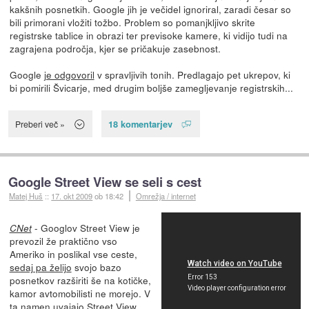
kakšnih posnetkih. Google jih je večidel ignoriral, zaradi česar so
bili primorani vložiti tožbo. Problem so pomanjkljivo skrite
registrske tablice in obrazi ter previsoke kamere, ki vidijo tudi na
zagrajena področja, kjer se pričakuje zasebnost.
Google
je odgovoril
v spravljivih tonih. Predlagajo pet ukrepov, ki
bi pomirili Švicarje, med drugim boljše zamegljevanje registrskih...
18 komentarjev
Preberi več »
Google Street View se seli s cest
Matej Huš
::
17. okt 2009
ob 18:42
Omrežja / internet
- Googlov Street View je
CNet
prevozil že praktično vso
Ameriko in poslikal vse ceste,
sedaj pa želijo
svojo bazo
posnetkov razširiti še na kotičke,
kamor avtomobilisti ne morejo. V
ta namen uvajajo Street View