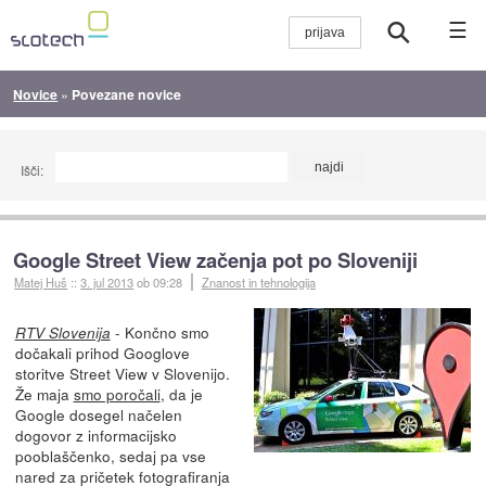
☰
Novice
»
Povezane novice
Išči:
Google Street View začenja pot po Sloveniji
Matej Huš
::
3. jul 2013
ob 09:28
Znanost in tehnologija
- Končno smo
RTV Slovenija
dočakali prihod Googlove
storitve Street View v Slovenijo.
Že maja
smo poročali
, da je
Google dosegel načelen
dogovor z informacijsko
pooblaščenko, sedaj pa vse
nared za pričetek fotografiranja