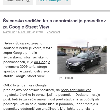
Švicarsko sodišče terja anonimizacijo posnetkov
za Google Street View
Matej Huš
::
5. apr 2011
ob 07:10
Zasebnost
- Švicarsko zvezno
Heise
sodišče v Bernu je včeraj v tožbi
zoper Google
pritrdilo
švicarskemu informacijskemu
pooblaščencu, ki je
od Googla
novembra 2009 terjal
strogo
spoštovanje zasebnosti v svoji
storitvi Google Street View.
vir:
Heise
Odločilo je
, da mora Google
pred objavo posnetkov poskrbeti, da
bodo zabrisane vse
registrske številke in obrazi ljudi na posnetkih
. Dodatno morajo
poskrbeti še za večjo anonimnost pred stavbami na občutljivih
področjih, kot so šole, varne hiše in podobno, koder morajo s
posnetkov odstraniti vse značilnosti, ki bi lahko potencialno