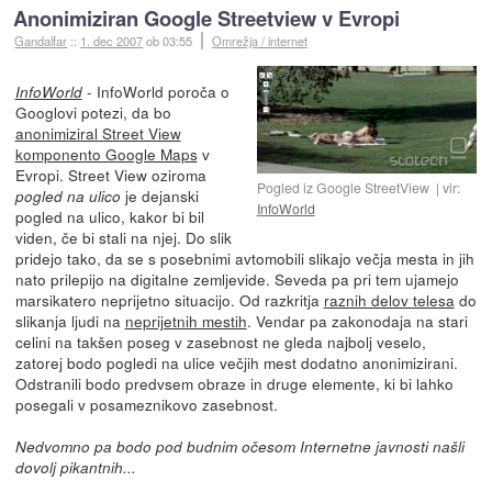
Anonimiziran Google Streetview v Evropi
Gandalfar
::
1. dec 2007
ob 03:55
Omrežja / internet
- InfoWorld poroča o
InfoWorld
Googlovi potezi, da bo
anonimiziral Street View
komponento Google Maps
v
Evropi. Street View oziroma
Pogled iz Google StreetView
vir:
je dejanski
pogled na ulico
InfoWorld
pogled na ulico, kakor bi bil
viden, če bi stali na njej. Do slik
pridejo tako, da se s posebnimi avtomobili slikajo večja mesta in jih
nato prilepijo na digitalne zemljevide. Seveda pa pri tem ujamejo
marsikatero neprijetno situacijo. Od razkritja
raznih delov telesa
do
slikanja ljudi na
neprijetnih mestih
. Vendar pa zakonodaja na stari
celini na takšen poseg v zasebnost ne gleda najbolj veselo,
zatorej bodo pogledi na ulice večjih mest dodatno anonimizirani.
Odstranili bodo predvsem obraze in druge elemente, ki bi lahko
posegali v posameznikovo zasebnost.
Nedvomno pa bodo pod budnim očesom Internetne javnosti našli
dovolj pikantnih...