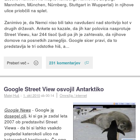
Mannheim, München, Nürnberg, Stuttgart in Wuppertal) in njihove
ulice priobčili na splet.
Zanimivo je, da Nemci niso bili tako navdušeni nad storitvijo kot v
drugih državah. Ankete so kazale, da jih kar polovica nasprotuje
Street Viewu, kar 244 tisoč ljudi pa jih je zahtevalo, da njihove
domove na posnetkih zameglijo. Google sicer pravi, da to
predstavlja le tri odstotke hiš, a...
231 komentarjev
Preberi več »
Google Street View osvojil Antarktiko
Matej Huš
::
1. okt 2010
ob 00:14
Omrežja / internet
- Google
je
Google News
dosegel cilj
, ki si ga je zadal leta
2007 ob predstavitvi Street
Viewa - da bi si lahko vsakdo
pogledal katerokoli ulico na
kateremkoli kontinentu. Če smo