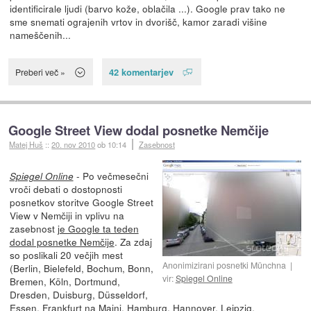
identificirale ljudi (barvo kože, oblačila ...). Google prav tako ne
sme snemati ograjenih vrtov in dvorišč, kamor zaradi višine
nameščenih...
42 komentarjev
Preberi več »
Google Street View dodal posnetke Nemčije
Matej Huš
::
20. nov 2010
ob 10:14
Zasebnost
- Po večmesečni
Spiegel Online
vroči debati o dostopnosti
posnetkov storitve Google Street
View v Nemčiji in vplivu na
zasebnost
je Google ta teden
dodal posnetke Nemčije
. Za zdaj
so poslikali 20 večjih mest
Anonimizirani posnetki Münchna
(Berlin, Bielefeld, Bochum, Bonn,
vir:
Spiegel Online
Bremen, Köln, Dortmund,
Dresden, Duisburg, Düsseldorf,
Essen, Frankfurt na Majni, Hamburg, Hannover, Leipzig,