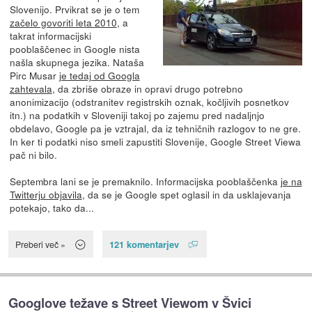
Slovenijo. Prvikrat se je o tem
začelo govoriti leta 2010
, a
takrat informacijski
pooblaščenec in Google nista
našla skupnega jezika. Nataša
Pirc Musar
je tedaj od Googla
zahtevala
, da zbriše obraze in opravi drugo potrebno
anonimizacijo (odstranitev registrskih oznak, kočljivih posnetkov
itn.) na podatkih v Sloveniji takoj po zajemu pred nadaljnjo
obdelavo, Google pa je vztrajal, da iz tehničnih razlogov to ne gre.
In ker ti podatki niso smeli zapustiti Slovenije, Google Street Viewa
pač ni bilo.
Septembra lani se je premaknilo. Informacijska pooblaščenka
je na
Twitterju objavila
, da se je Google spet oglasil in da usklajevanja
potekajo, tako da...
121 komentarjev
Preberi več »
Googlove težave s Street Viewom v Švici