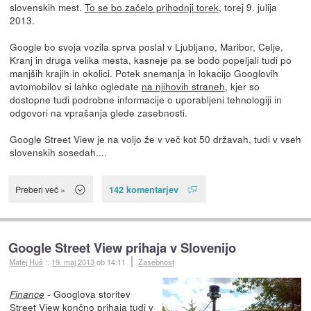
slovenskih mest.
To se bo začelo prihodnji torek
, torej 9. julija
2013.
Google bo svoja vozila sprva poslal v Ljubljano, Maribor, Celje,
Kranj in druga velika mesta, kasneje pa se bodo popeljali tudi po
manjših krajih in okolici. Potek snemanja in lokacijo Googlovih
avtomobilov si lahko ogledate
na njihovih straneh
, kjer so
dostopne tudi podrobne informacije o uporabljeni tehnologiji in
odgovori na vprašanja glede zasebnosti.
Google Street View je na voljo že v več kot 50 državah, tudi v vseh
slovenskih sosedah....
142 komentarjev
Preberi več »
Google Street View prihaja v Slovenijo
Matej Huš
::
19. maj 2013
ob 14:11
Zasebnost
- Googlova storitev
Finance
Street View končno prihaja tudi v