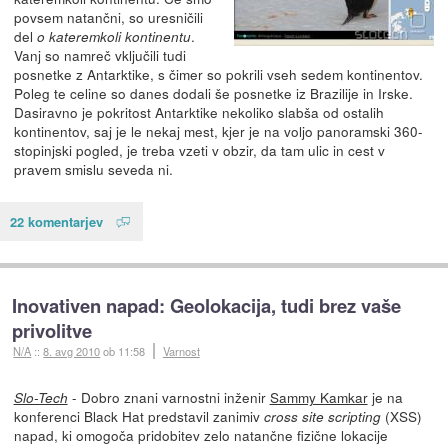
povsem natančni, so uresničili
del
.
o kateremkoli kontinentu
Vanj so namreč vključili tudi
posnetke z Antarktike, s čimer so pokrili vseh sedem kontinentov.
Poleg te celine so danes dodali še posnetke iz Brazilije in Irske.
Dasiravno je pokritost Antarktike nekoliko slabša od ostalih
kontinentov, saj je le nekaj mest, kjer je na voljo panoramski 360-
stopinjski pogled, je treba vzeti v obzir, da tam ulic in cest v
pravem smislu seveda ni.
22 komentarjev
Inovativen napad: Geolokacija, tudi brez vaše
privolitve
N/A
::
8. avg 2010
ob 11:58
Varnost
- Dobro znani varnostni inženir
Sammy Kamkar
je na
Slo-Tech
konferenci Black Hat predstavil zanimiv
(XSS)
cross site scripting
napad, ki omogoča pridobitev zelo natančne fizične lokacije