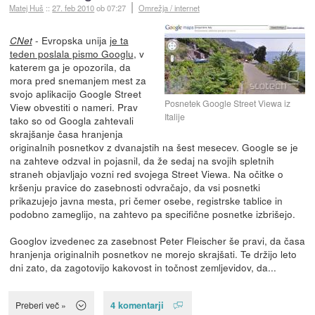
Matej Huš
::
27. feb 2010
ob 07:27
Omrežja / internet
- Evropska unija
je ta
CNet
teden poslala pismo Googlu
, v
katerem ga je opozorila, da
mora pred snemanjem mest za
svojo aplikacijo Google Street
Posnetek Google Street Viewa iz
View obvestiti o nameri. Prav
Italije
tako so od Googla zahtevali
skrajšanje časa hranjenja
originalnih posnetkov z dvanajstih na šest mesecev. Google se je
na zahteve odzval in pojasnil, da že sedaj na svojih spletnih
straneh objavljajo vozni red svojega Street Viewa. Na očitke o
kršenju pravice do zasebnosti odvračajo, da vsi posnetki
prikazujejo javna mesta, pri čemer osebe, registrske tablice in
podobno zameglijo, na zahtevo pa specifične posnetke izbrišejo.
Googlov izvedenec za zasebnost Peter Fleischer še pravi, da časa
hranjenja originalnih posnetkov ne morejo skrajšati. Te držijo leto
dni zato, da zagotovijo kakovost in točnost zemljevidov, da...
4 komentarji
Preberi več »