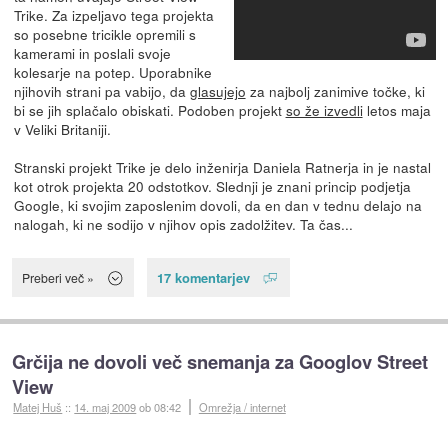
Trike. Za izpeljavo tega projekta
so posebne tricikle opremili s
kamerami in poslali svoje
kolesarje na potep. Uporabnike
njihovih strani pa vabijo, da
glasujejo
za najbolj zanimive točke, ki
bi se jih splačalo obiskati. Podoben projekt
so že izvedli
letos maja
v Veliki Britaniji.
Stranski projekt Trike je delo inženirja Daniela Ratnerja in je nastal
kot otrok projekta 20 odstotkov. Slednji je znani princip podjetja
Google, ki svojim zaposlenim dovoli, da en dan v tednu delajo na
nalogah, ki ne sodijo v njihov opis zadolžitev. Ta čas...
17 komentarjev
Preberi več »
Grčija ne dovoli več snemanja za Googlov Street
View
Matej Huš
::
14. maj 2009
ob 08:42
Omrežja / internet