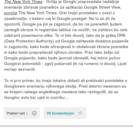
- Grčija je Googlu prepovedala nadaljnje
The New York Times
snemanje zbiranje posnetkov za aplikacijo Google Street View,
poroča
The New York Times. Grki imajo pomisleke v zvezi z
zasebnostjo, v katero naj bi Google posegal. Na to so jih že
opozorili, Google pa jim je zagotovil, da bo na posnetkih ljudem
zameglil obraze in registrske tablice na vozilih, na zahtevo bo celo
odstranil posamezne slike. To ni bilo dovolj, tako da je grška DPA
(Data Protection Authority) od Googla zahtevala dodatna pojasnila
in zagotovila, kako bodo shranjevali in obdelovali zbrane posnetke
in kako bodo preprečevali njihovo zlorabo. Prav tako želijo od
Googla pojasnilo, kako bodo javnost obvestili, kaj točno počno
Googlovi avtomobili - zgolj pobarvati jih na rumeno ni dovolj. Ljudi
morajo seznaniti.
To ni prvi primer, ko imajo lokalne oblasti ali prebivalci pomisleke o
Googlovem snemanju njihovega okolja. Pred dobrim mesecem so
se krajani nekega angleškega mesteca tako raztogotili, da so
Googlov avto kar ujeli in vozniku...
39 komentarjev
Preberi več »