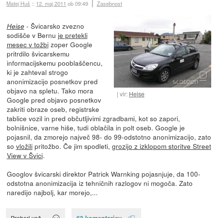
Matej Huš
::
12. maj 2011
ob 09:49
Zasebnost
- Švicarsko zvezno
Heise
sodišče v Bernu
je pretekli
mesec v tožbi
zoper Google
pritrdilo švicarskemu
informacijskemu pooblaščencu,
ki je zahteval strogo
anonimizacijo posnetkov pred
objavo na spletu. Tako mora
vir:
Heise
Google pred objavo posnetkov
zakriti obraze oseb, registrske
tablice vozil in pred občutljivimi zgradbami, kot so zapori,
bolnišnice, varne hiše, tudi oblačila in polt oseb. Google je
pojasnil, da zmorejo največ 98- do 99-odstotno anonimizacijo, zato
so
vložili
pritožbo. Če jim spodleti,
grozijo z izklopom storitve Street
View v Švici
.
Googlov švicarski direktor Patrick Warnking pojasnjuje, da 100-
odstotna anonimizacija iz tehničnih razlogov ni mogoča. Zato
naredijo najbolj, kar morejo,...
63 komentarjev
Preberi več »