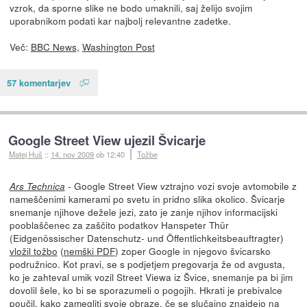
vzrok, da sporne slike ne bodo umaknili, saj želijo svojim
uporabnikom podati kar najbolj relevantne zadetke.
Več:
BBC News
,
Washington Post
57 komentarjev
Google Street View ujezil Švicarje
Matej Huš
::
14. nov 2009
ob 12:40
Tožbe
- Google Street View vztrajno vozi svoje avtomobile z
Ars Technica
nameščenimi kamerami po svetu in pridno slika okolico. Švicarje
snemanje njihove dežele jezi, zato je zanje njihov informacijski
pooblaščenec za zaščito podatkov Hanspeter Thür
(Eidgenössischer Datenschutz- und Öffentlichkeitsbeauftragter)
vložil tožbo
(
nemški PDF
) zoper Google in njegovo švicarsko
podružnico. Kot pravi, se s podjetjem pregovarja že od avgusta,
ko je zahteval umik vozil Street Viewa iz Švice, snemanje pa bi jim
dovolil šele, ko bi se sporazumeli o pogojih. Hkrati je prebivalce
poučil, kako zamegliti svoje obraze, če se slučajno znajdejo na