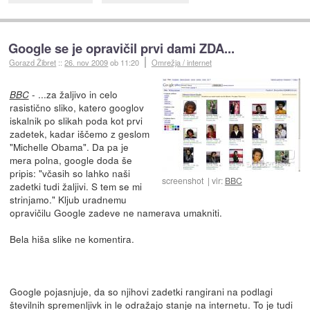
Google se je opravičil prvi dami ZDA...
Gorazd Žibret
::
26. nov 2009
ob 11:20
Omrežja / internet
- ...za žaljivo in celo
BBC
rasistično sliko, katero googlov
iskalnik po slikah poda kot prvi
zadetek, kadar iščemo z geslom
"Michelle Obama". Da pa je
mera polna, google doda še
pripis: "včasih so lahko naši
screenshot
vir:
BBC
zadetki tudi žaljivi. S tem se mi
strinjamo." Kljub uradnemu
opravičilu Google zadeve ne namerava umakniti.
Bela hiša slike ne komentira.
Google pojasnjuje, da so njihovi zadetki rangirani na podlagi
številnih spremenljivk in le odražajo stanje na internetu. To je tudi