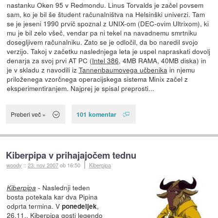
nastanku Oken 95 v Redmondu. Linus Torvalds je začel povsem
sam, ko je bil še študent računalništva na Helsinški univerzi. Tam
se je jeseni 1990 prvič spoznal z UNIX-om (DEC-ovim Ultrixom), ki
mu je bil zelo všeč, vendar pa ni tekel na navadnemu smrtniku
dosegljivem računalniku. Zato se je odločil, da bo naredil svojo
verzijo. Takoj v začetku naslednjega leta je uspel napraskati dovolj
denarja za svoj prvi AT PC (
Intel 386
, 4MB RAMA, 40MB diska) in
je v skladu z navodili iz
Tannenbaumovega učbenika
in njemu
priloženega vzorčnega operacijskega sistema Minix začel z
eksperimentiranjem. Najprej je spisal preprosti...
101 komentar
Preberi več »
Kiberpipa v prihajajočem tednu
woody
::
23. nov 2007
ob 16:50
Kiberpipa
- Naslednji teden
Kiberpipa
bosta potekala kar dva Pipina
odprta termina. V
,
ponedeljek
26.11., Kiberpipa gosti legendo