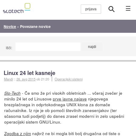
☰
Novice
»
Povezane novice
Išči:
Linux 24 let kasneje
Mandi
::
26. avg 2015
ob 21:20
Operacijski sistemi
- Če smo že pri visokih obletnicah ... včeraj zvečer je
Slo-Tech
minilo 24 let od Linusove
prve javne najave
njegovega
brezplačnega in odprtokodnega UNIX klona za domače
računalnike. Iz nje je ob pomoči številnih zanesenjakov (ter
sčasoma tudi podjetij) do danes zrasel moderni in zelo uspešni
operacijski sistem GNU/Linux.
Zgodba z njim
najbrž ne bi mogla biti bolj drugačna od tiste o