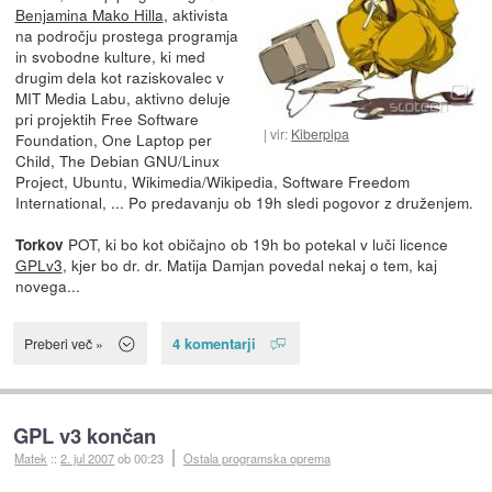
Benjamina Mako Hilla
, aktivista
na področju prostega programja
in svobodne kulture, ki med
drugim dela kot raziskovalec v
MIT Media Labu, aktivno deluje
pri projektih Free Software
vir:
Kiberpipa
Foundation, One Laptop per
Child, The Debian GNU/Linux
Project, Ubuntu, Wikimedia/Wikipedia, Software Freedom
International, ... Po predavanju ob 19h sledi pogovor z druženjem.
POT, ki bo kot običajno ob 19h bo potekal v luči licence
Torkov
GPLv3
, kjer bo dr. dr. Matija Damjan povedal nekaj o tem, kaj
novega...
4 komentarji
Preberi več »
GPL v3 končan
Matek
::
2. jul 2007
ob 00:23
Ostala programska oprema