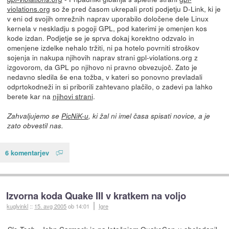
violations.org
so že pred časom ukrepali proti podjetju D-Link, ki je
v eni od svojih omrežnih naprav uporabilo določene dele Linux
kernela v neskladju s pogoji GPL, pod katerimi je omenjen kos
kode izdan. Podjetje se je sprva dokaj korektno odzvalo in
omenjene izdelke nehalo tržiti, ni pa hotelo povrniti stroškov
sojenja in nakupa njihovih naprav strani gpl-violations.org z
izgovorom, da GPL po njihovo ni pravno obvezujoč. Zato je
nedavno sledila še ena tožba, v kateri so ponovno prevladali
odprtokodneži in si priborili zahtevano plačilo, o zadevi pa lahko
berete kar na
njihovi strani
.
Zahvaljujemo se
PicNiK-u
, ki žal ni imel časa spisati novice, a je
zato obvestil nas.
6 komentarjev
Izvorna koda Quake III v kratkem na voljo
kuglvinkl
::
15. avg 2005
ob 14:01
Igre