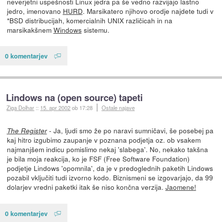
neverjetni uspešnosti Linux jedra pa še vedno razvijajo lastno
jedro, imenovano
HURD
. Marsikatero njihovo orodje najdete tudi v
*BSD distribucijah, komercialnih UNIX različicah in na
marsikakšnem
Windows
sistemu.
0 komentarjev
Lindows na (open source) tapeti
Ziga Dolhar
::
15. apr 2002
ob 17:28
Ostale najave
- Ja, ljudi smo že po naravi sumničavi, še posebej pa
The Register
kaj hitro izgubimo zaupanje v poznana podjetja oz. ob vsakem
najmanjšem indicu pomislimo nekaj 'slabega'. No, nekako takšna
je bila moja reakcija, ko je FSF (Free Software Foundation)
podjetje Lindows 'opomnila', da je v predoglednih paketih Lindows
pozabil vključiti tudi izvorno kodo. Biznismeni se izgovarjajo, da 99
dolarjev vredni paketki itak še niso končna verzija.
Jaomene!
0 komentarjev