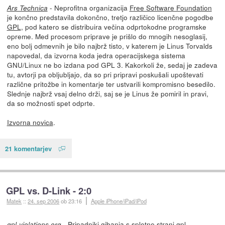
- Neprofitna organizacija
Free Software Foundation
Ars Technica
je končno predstavila dokončno, tretjo različico licenčne pogodbe
GPL
, pod katero se distribuira večina odprtokodne programske
opreme. Med procesom priprave je prišlo do mnogih nesoglasij,
eno bolj odmevnih je bilo najbrž tisto, v katerem je Linus Torvalds
napovedal, da izvorna koda jedra operacijskega sistema
GNU/Linux ne bo izdana pod GPL 3. Kakorkoli že, sedaj je zadeva
tu, avtorji pa obljubljajo, da so pri pripravi poskušali upoštevati
različne pritožbe in komentarje ter ustvarili kompromisno besedilo.
Slednje najbrž vsaj delno drži, saj se je Linus že pomiril in pravi,
da so možnosti spet odprte.
Izvorna novica
.
21 komentarjev
GPL vs. D-Link - 2:0
Matek
::
24. sep 2006
ob 23:16
Apple iPhone/iPad/iPod
- Pripadniki gibanja s spletne strani
gpl-
gpl-violations.org