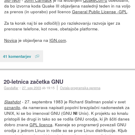
-
John Carmack
je na letošnjem
QuakeCon-u
obelodanil,
Slo-Tech
da bo izvorna koda Quake III objavljena naslednji teden in na voljo
za prenos (in uporabo) pod licenco
General Public License -GPL
.
Za ta korak naj bi se odločil(i) po raziskovanju razvoja iger za
prenosne telefone, kot nove, obetajoče platforme.
Novica
je objavljena na
IGN.com
.
41 komentarjev
20-letnica začetka GNU
Gandalfar
::
27. sep 2003
ob 19:15
Ostala programska oprema
- 27. septembra 1983 je Richard Stallman poslal v svet
Slashdot
oznanilo
, da namerava napisati popolni brezplačni nadomestek za
UNIX, ki se bo imenoval GNU (GNU
Unix). K projektu so kmalu
NI
pristopili še drugi in tako so se rodila GNU orodja, ki jih ščiti danes
dobro znana
GPL licenca
. Kasneje so programerji povezali GNU
orodja z jedrom Linux in rodile so se prve Linux distribucije. Kljub