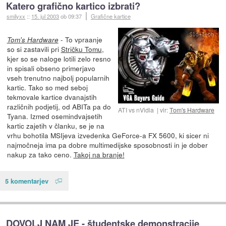
Katero grafično kartico izbrati?
smilyxx
::
15. jul 2003
ob 09:37
Grafične kartice
- To vpraanje
Tom's Hardware
so si zastavili pri
Stričku Tomu
,
kjer so se naloge lotili zelo resno
in spisali obseno primerjavo
vseh trenutno najbolj popularnih
kartic. Tako so med seboj
tekmovale kartice dvanajstih
različnih podjetij, od ABITa pa do
ATI vs nVidia
vir:
Tom's Hardware
Tyana. Izmed osemindvajsetih
kartic zajetih v članku, se je na
vrhu bohotila MSIjeva izvedenka GeForce-a FX 5600, ki sicer ni
najmočneja ima pa dobre multimedijske sposobnosti in je dober
nakup za tako ceno.
Takoj na branje!
5 komentarjev
DOVOLJ NAM JE - študentske demonstracije