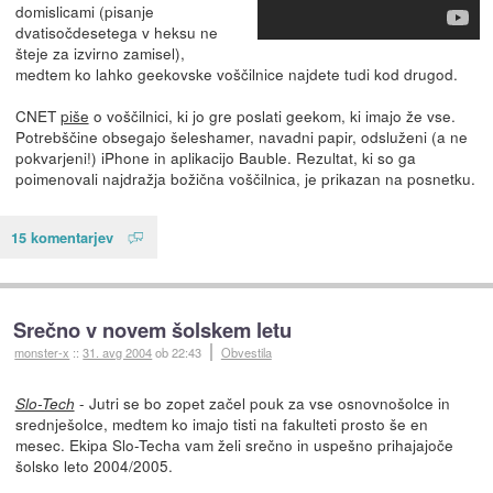
domislicami (pisanje
dvatisočdesetega v heksu ne
šteje za izvirno zamisel),
medtem ko lahko geekovske voščilnice najdete tudi kod drugod.
CNET
piše
o voščilnici, ki jo gre poslati geekom, ki imajo že vse.
Potrebščine obsegajo šeleshamer, navadni papir, odsluženi (a ne
pokvarjeni!) iPhone in aplikacijo Bauble. Rezultat, ki so ga
poimenovali najdražja božična voščilnica, je prikazan na posnetku.
15 komentarjev
Srečno v novem šolskem letu
monster-x
::
31. avg 2004
ob 22:43
Obvestila
- Jutri se bo zopet začel pouk za vse osnovnošolce in
Slo-Tech
srednješolce, medtem ko imajo tisti na fakulteti prosto še en
mesec. Ekipa Slo-Techa vam želi srečno in uspešno prihajajoče
šolsko leto 2004/2005.