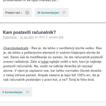
36 komentarjev
Preberi več »
Kam postaviti računalnik?
Pretorijanec
::
12. apr 2001
ob 18:04
oznake:
N/A
- Res je, da lahko z ventilatorji storite veliko. Res
Overclockedcafe
je, da lahko s peltierjevimi elementi in vodnim hlajenjem storite še
več. Samo vse te modifikacije so zaman, če ste računalnik postavili
zraven radiatorja. Zato si
tukaj
oglejte vodič o tem, kam je najbolje
postaviti računalnik. Ne, vodič ne odkrije Amerike ali razcepi
atoma. V njem je zapisano vse, kar lahko normalen človek doseže
z nekaj zdrave pameti. Ampak vseeno je lepo biti 100%-en, da je
vaš računalnik postavljen v pravi kot, a ne? Torej le hitro brat.
0 komentarjev