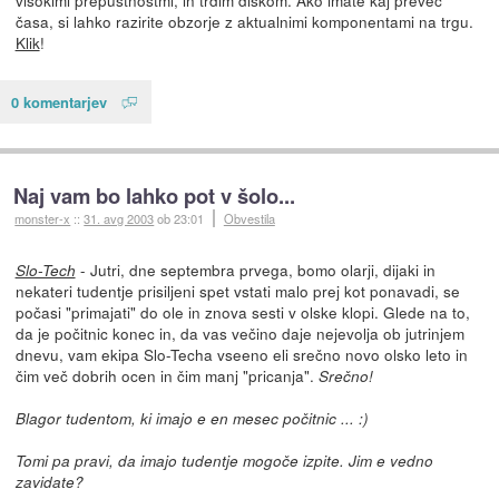
visokimi prepustnostmi, in trdim diskom. Ako imate kaj preveč
časa, si lahko razirite obzorje z aktualnimi komponentami na trgu.
Klik
!
0 komentarjev
Naj vam bo lahko pot v šolo...
monster-x
::
31. avg 2003
ob 23:01
Obvestila
- Jutri, dne septembra prvega, bomo olarji, dijaki in
Slo-Tech
nekateri tudentje prisiljeni spet vstati malo prej kot ponavadi, se
počasi "primajati" do ole in znova sesti v olske klopi. Glede na to,
da je počitnic konec in, da vas večino daje nejevolja ob jutrinjem
dnevu, vam ekipa Slo-Techa vseeno eli srečno novo olsko leto in
čim več dobrih ocen in čim manj "pricanja".
Srečno!
Blagor tudentom, ki imajo e en mesec počitnic ... :)
Tomi pa pravi, da imajo tudentje mogoče izpite. Jim e vedno
zavidate?