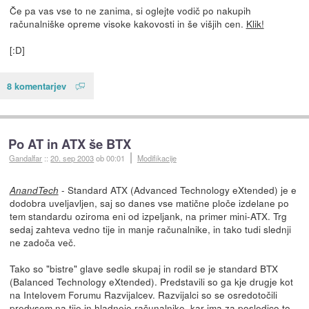
Če pa vas vse to ne zanima, si oglejte vodič po nakupih
računalniške opreme visoke kakovosti in še višjih cen.
Klik!
[:D]
8 komentarjev
Po AT in ATX še BTX
Gandalfar
::
20. sep 2003
ob 00:01
Modifikacije
- Standard ATX (Advanced Technology eXtended) je e
AnandTech
dodobra uveljavljen, saj so danes vse matične ploče izdelane po
tem standardu oziroma eni od izpeljank, na primer mini-ATX. Trg
sedaj zahteva vedno tije in manje računalnike, in tako tudi slednji
ne zadoča več.
Tako so "bistre" glave sedle skupaj in rodil se je standard BTX
(Balanced Technology eXtended). Predstavili so ga kje drugje kot
na Intelovem Forumu Razvijalcev. Razvijalci so se osredotočili
predvsem na tije in hladneje računalnike, kar ima za posledico to,