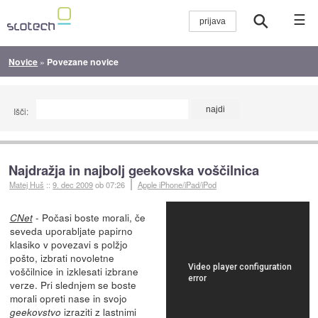
☰
Novice
»
Povezane novice
Išči:
Najdražja in najbolj geekovska voščilnica
Matej Huš
::
9. dec 2009
ob 07:26
Apple iPhone/iPad/iPod
- Počasi boste morali, če
CNet
seveda uporabljate papirno
klasiko v povezavi s polžjo
pošto, izbrati novoletne
voščilnice in izklesati izbrane
verze. Pri slednjem se boste
morali opreti nase in svojo
izraziti z lastnimi
geekovstvo