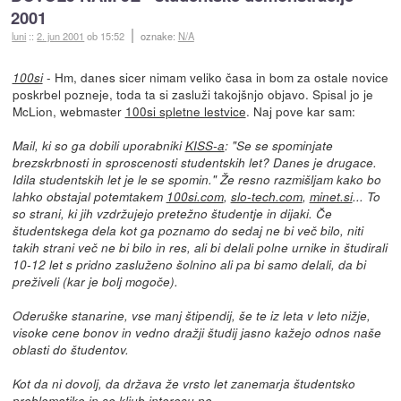
2001
luni
::
2. jun 2001
ob 15:52
oznake:
N/A
- Hm, danes sicer nimam veliko časa in bom za ostale novice
100si
poskrbel pozneje, toda ta si zasluži takojšnjo objavo. Spisal jo je
McLion, webmaster
100si spletne lestvice
. Naj pove kar sam:
Mail, ki so ga dobili uporabniki
KISS-a
: "Se se spominjate
brezskrbnosti in sproscenosti studentskih let? Danes je drugace.
Idila studentskih let je le se spomin." Že resno razmišljam kako bo
lahko obstajal potemtakem
100si.com
,
slo-tech.com
,
minet.si
... To
so strani, ki jih vzdržujejo pretežno študentje in dijaki. Če
študentskega dela kot ga poznamo do sedaj ne bi več bilo, niti
takih strani več ne bi bilo in res, ali bi delali polne urnike in študirali
10-12 let s pridno zasluženo šolnino ali pa bi samo delali, da bi
preživeli (kar je bolj mogoče).
Oderuške stanarine, vse manj štipendij, še te iz leta v leto nižje,
visoke cene bonov in vedno dražji študij jasno kažejo odnos naše
oblasti do študentov.
Kot da ni dovolj, da država že vrsto let zanemarja študentsko
problematiko in se kljub interesu po...