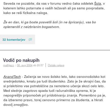
Seveda ne pozabite, da vas v forumu vedno čaka oddelek
Šola
, v
katerem lahko potarnate o vaših težavah ali pa samo povprašate,
kako se reši fizikalna naloga.
Že en dan, ki ga boste posvetili šoli (in ne špricanju), vas bo
oplemenitil z neizbrisnim bogastvom.
32 komentarjev
Vodič po nakupih
mathjazz
::
30. avg 2004
ob 20:57
Ostale najave
- Začenja se novo šolsko leto, tako osnovnošolsko kot
AnandTech
srednješolsko, kmalu pa tudi študentsko. Zato je že skrajni čas, da
si priskrbimo vse potrebščine za nemoteno učenje skozi celo leto.
Med slednje zagotovo spada tudi računalniška oprema, ki je
nepogrešljiv pripomoček pri pridobivanju znanja. Pomembno pa je,
da izberemo pravo, torej cenovno primerno za študenta, a hkrati
dovolj zmogljivo.