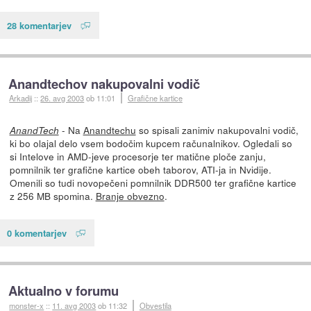
28 komentarjev
Anandtechov nakupovalni vodič
Arkadij
::
26. avg 2003
ob 11:01
Grafične kartice
- Na
Anandtechu
so spisali zanimiv nakupovalni vodič,
AnandTech
ki bo olajal delo vsem bodočim kupcem računalnikov. Ogledali so
si Intelove in AMD-jeve procesorje ter matične ploče zanju,
pomnilnik ter grafične kartice obeh taborov, ATI-ja in Nvidije.
Omenili so tudi novopečeni pomnilnik DDR500 ter grafične kartice
z 256 MB spomina.
Branje obvezno
.
0 komentarjev
Aktualno v forumu
monster-x
::
11. avg 2003
ob 11:32
Obvestila