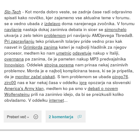
- Kot morda dobro veste, se zadnje čase radi odpravimo
Slo-Tech
spisati kako novičko, kjer zajamemo vse aktualne teme v forumu.
se e vedno ubada z
izdelavo
doma narejenega zvočnika. V forumu
navijanje
nastaja dokaj zanimiva debata in sicer se
simonchelo
ukvarja z zelo tekim
problemom
pri navijanju AMDjevega TbredaB.
Pri zapravljanju
teko prisluenih tolarjev pride vedno prav kak
nasvet in
Grimlorda
zanima
kateri je najbolji hladilnik za njegov
procesor, medtem ko nam
umetnic
odsvetuje
nakup v Italiji,
overmana
pa zanima, če je pameten nakup MP3 predvajalnika
Innovision
. Oddelek
strojna oprema
nam prinaa nekaj zanimivih
problemov. Morda je e najbolj komplicirana teava, ki se je pripetila,
da je
monitor začel piskati
. S tem problemom se ubada
pingo76
.
zirc00
nas e kar nekaj časa v oddelku
igre
opozarja na slovenski
America's Army klan
, medtem ko pa smo v
debati o novem
Wolfensteinu
prili na zanimivo idejo, da bi se preizkusili koliko
obvladamo. V oddelku
internet
...
2 komentarja
Preberi več »