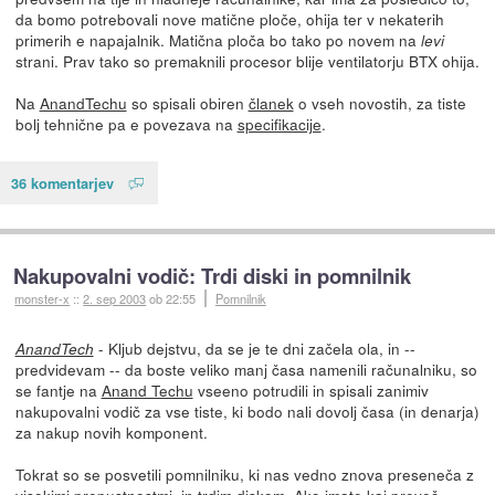
da bomo potrebovali nove matične ploče, ohija ter v nekaterih
primerih e napajalnik. Matična ploča bo tako po novem na
levi
strani. Prav tako so premaknili procesor blije ventilatorju BTX ohija.
Na
AnandTechu
so spisali obiren
članek
o vseh novostih, za tiste
bolj tehnične pa e povezava na
specifikacije
.
36 komentarjev
Nakupovalni vodič: Trdi diski in pomnilnik
monster-x
::
2. sep 2003
ob 22:55
Pomnilnik
- Kljub dejstvu, da se je te dni začela ola, in --
AnandTech
predvidevam -- da boste veliko manj časa namenili računalniku, so
se fantje na
Anand Techu
vseeno potrudili in spisali zanimiv
nakupovalni vodič za vse tiste, ki bodo nali dovolj časa (in denarja)
za nakup novih komponent.
Tokrat so se posvetili pomnilniku, ki nas vedno znova preseneča z