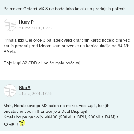
Po mojem Geforci MX 3 ne bodo tako kmalu na prodajnih policah
Huey P
::
1. maj 2001, 16:23
Prihaja izid GeForce 3 pa izdelovalci grafičnih kartic hočejo čim več
kartic prodati pred izidom zato brezveze na kartice tlačijo po 64 Mb
RAMa.
Raje kupi 32 SDR ali pa še malo počakaj...
StarY
::
1. maj 2001, 17:55
Mah, Herulesovega MX sploh ne mores vec kupit, ker jih
enostavno vec ni!!! Enako je z Dual Displayi!
Kmalu bo pa na voljo MX400 (200MHz GPU, 200MHz RAM) z
32MB!!!