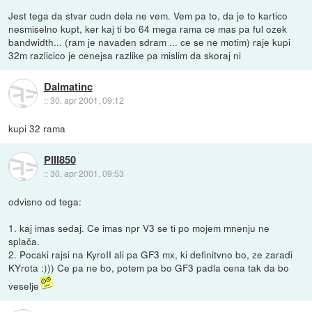
Jest tega da stvar cudn dela ne vem. Vem pa to, da je to kartico
nesmiselno kupt, ker kaj ti bo 64 mega rama ce mas pa ful ozek
bandwidth... (ram je navaden sdram ... ce se ne motim) raje kupi
32m razlicico je cenejsa razlike pa mislim da skoraj ni
Dalmatinc
::
30. apr 2001, 09:12
kupi 32 rama
PIII850
::
30. apr 2001, 09:53
odvisno od tega:
1. kaj imas sedaj. Ce imas npr V3 se ti po mojem mnenju ne
splača.
2. Pocaki rajsi na KyroII ali pa GF3 mx, ki definitvno bo, ze zaradi
KYrota :))) Ce pa ne bo, potem pa bo GF3 padla cena tak da bo
veselje