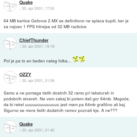
Quake
::
30. apr 2001, 17:00
64 MB kartice Geforce 2 MX se definitivno ne splaca kupiti, ker je
za najvec 1 FPS hitrejsa od 32 MB razlicice
ChiefThunder
::
30. apr 2001, 19:18
Pol je pa to en beden nateg folka...
OZZY
::
30. apr 2001, 21:06
Samo a ne pomaga tistih doatnih 32 ramo pri teksturah in
podobnih stvareh. Ne vem zakaj bi potem dali gor 64mb. Mogoče,
da bi rekel uuuuuuuuuuuuuu jest mam pa 64mb grafično ali kaj.
Sigurno se more tistih dodatnih ramov poznati kje. A ne???
Quake
::
30. apr 2001, 21:46