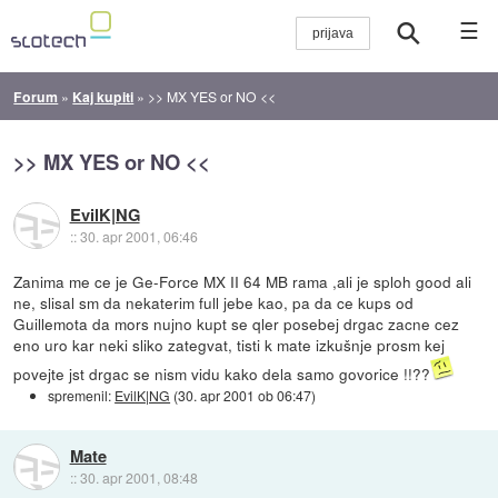
☰
Forum
»
Kaj kupiti
»
>> MX YES or NO <<
>> MX YES or NO <<
EvilK|NG
::
30. apr 2001, 06:46
Zanima me ce je Ge-Force MX II 64 MB rama ,ali je sploh good ali
ne, slisal sm da nekaterim full jebe kao, pa da ce kups od
Guillemota da mors nujno kupt se qler posebej drgac zacne cez
eno uro kar neki sliko zategvat, tisti k mate izkušnje prosm kej
povejte jst drgac se nism vidu kako dela samo govorice !!??
spremenil:
EvilK|NG
(
30. apr 2001 ob 06:47
)
Mate
::
30. apr 2001, 08:48