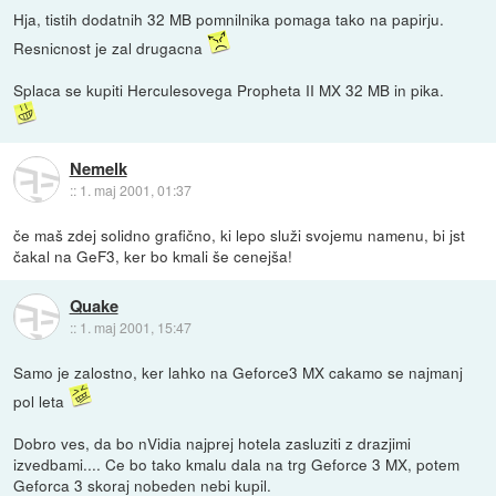
Hja, tistih dodatnih 32 MB pomnilnika pomaga tako na papirju.
Resnicnost je zal drugacna
Splaca se kupiti Herculesovega Propheta II MX 32 MB in pika.
Nemelk
::
1. maj 2001, 01:37
če maš zdej solidno grafično, ki lepo služi svojemu namenu, bi jst
čakal na GeF3, ker bo kmali še cenejša!
Quake
::
1. maj 2001, 15:47
Samo je zalostno, ker lahko na Geforce3 MX cakamo se najmanj
pol leta
Dobro ves, da bo nVidia najprej hotela zasluziti z drazjimi
izvedbami.... Ce bo tako kmalu dala na trg Geforce 3 MX, potem
Geforca 3 skoraj nobeden nebi kupil.