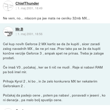
ChiefThunder
::
1. maj 2001, 18:49
Ne vem, no... mlacom pa jae mata ne ceniku 32mb MX...
Mr.B
::
1. maj 2001, 18:56
Cel kup novih Geforce 2 MX kartic se da že kupiti , sicer zaradi
zalog navadnih MX , še ne pri nas .Prav tako pa se že da kupiti
končne verzije Geforce 3 , ampak spet ne prinas. Treba je zaloge
prodati.
Če imaš V3 , počakaj , ker se ti nič ne mudi . Raje si nabavi RAM
pa boš imel mir.
Prihaja Kyrol 2 , ki bo , in že zelo konkurera MX ter nekaterim
Geforskam 2 .
Počakaj da padejo cene , potem pa nabavi , ponavadi v jeseni , ko
ni denarja , pa malo bolj spustijo cene.