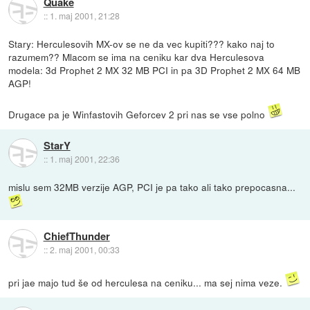
Quake
::
1. maj 2001, 21:28
Stary: Herculesovih MX-ov se ne da vec kupiti??? kako naj to
razumem?? Mlacom se ima na ceniku kar dva Herculesova
modela: 3d Prophet 2 MX 32 MB PCI in pa 3D Prophet 2 MX 64 MB
AGP!
Drugace pa je Winfastovih Geforcev 2 pri nas se vse polno
StarY
::
1. maj 2001, 22:36
mislu sem 32MB verzije AGP, PCI je pa tako ali tako prepocasna...
ChiefThunder
::
2. maj 2001, 00:33
pri jae majo tud še od herculesa na ceniku... ma sej nima veze.