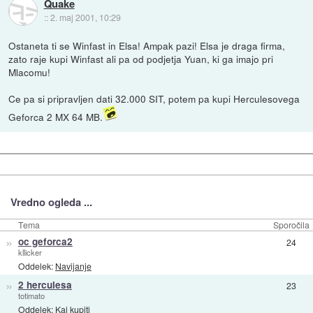
Quake
::
2. maj 2001, 10:29
Ostaneta ti se Winfast in Elsa! Ampak pazi! Elsa je draga firma,
zato raje kupi Winfast ali pa od podjetja Yuan, ki ga imajo pri
Mlacomu!
Ce pa si pripravljen dati 32.000 SIT, potem pa kupi Herculesovega
Geforca 2 MX 64 MB.
Vredno ogleda ...
Tema
Sporočila
»
oc geforca2
24
kllicker
Oddelek:
Navijanje
»
2 herculesa
23
totimato
Oddelek:
Kaj kupiti