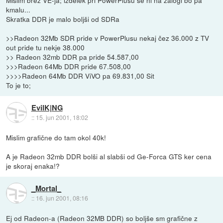
kmalu...
Skratka DDR je malo boljši od SDRa
>>Radeon 32Mb SDR pride v PowerPlusu nekaj čez 36.000 z TV
out pride tu nekje 38.000
>> Radeon 32mb DDR pa pride 54.587,00
>>>Radeon 64Mb DDR pride 67.508,00
>>>>Radeon 64Mb DDR ViVO pa 69.831,00 Sit
To je to;
EvilK|NG
::
15. jun 2001, 18:02
Mislim grafične do tam okol 40k!
A je Radeon 32mb DDR bolši al slabši od Ge-Forca GTS ker cena
je skoraj enaka!?
_Mortal_
::
16. jun 2001, 08:16
Ej od Radeon-a (Radeon 32MB DDR) so boljše sm grafične z