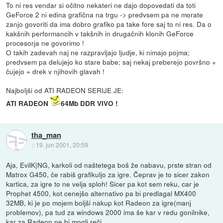
To ni res vendar si očitno nekateri ne dajo dopovedati da toti
GeForce 2 ni edina grafična na trgu -> predvsem pa ne morate
zanjo govoriti da ima dobro grafiko pa take fore saj to ni res. Da o
kakšnih performancih v takšnih in drugačnih klonih GeForce
procesorja ne govorimo !
O takih zadevah naj ne razpravljajo ljudje, ki nimajo pojma;
predvsem pa delujejo ko stare babe; saj nekaj preberejo površno +
čujejo = drek v njihovih glavah !
Najboljši od ATI RADEON SERIJE JE:
ATI RADEON
64Mb DDR VIVO !
tha_man
::
19. jun 2001, 20:59
Aja, EvilK|NG, karkoli od naštetega boš že nabavu, prste stran od
Matrox G450, če rabiš grafikuljo za igre. Čeprav je to sicer zakon
kartica, za igre to ne velja sploh! Sicer pa kot sem reku, car je
Prophet 4500, kot cenejšo alternativo pa bi predlagal MX400
32MB, ki je po mojem boljši nakup kot Radeon za igre(manj
problemov), pa tud za windows 2000 ima še kar v redu gonilnike,
kar za Radeon ne bi mogli reči.