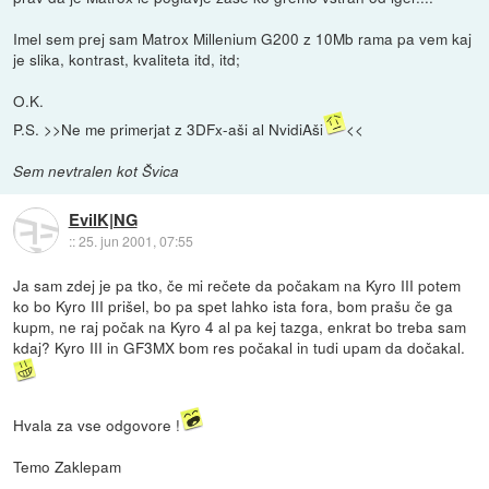
Imel sem prej sam Matrox Millenium G200 z 10Mb rama pa vem kaj
je slika, kontrast, kvaliteta itd, itd;
O.K.
P.S. >>Ne me primerjat z 3DFx-aši al NvidiAši
<<
Sem nevtralen kot Švica
EvilK|NG
::
25. jun 2001, 07:55
Ja sam zdej je pa tko, če mi rečete da počakam na Kyro III potem
ko bo Kyro III prišel, bo pa spet lahko ista fora, bom prašu če ga
kupm, ne raj počak na Kyro 4 al pa kej tazga, enkrat bo treba sam
kdaj? Kyro III in GF3MX bom res počakal in tudi upam da dočakal.
Hvala za vse odgovore !
Temo Zaklepam