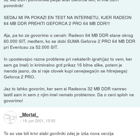
pomnilnik!
SEDAJ MI PA POKAZI EN TEST NA INTERNETU, KJER RADEON
64 MB DDR PREHITI GEFORCA 2 PRO 64 MB DDR!!!
Aja, pa ko ze govorimo o cenah: Radeon 64 MB DDR stane okrog
60.000 SIT, medtem, ko se dobi SUMA Geforce 2 PRO 64 MB DDR
pri Eventusu za 52.000 SIT.
In upostevajoc razne probleme pri nekaterih igrah(jaz to vem, ker
sem ga imel) in kriminalno grd prikaz 16 bitne slike, potem je
menda jasno, da si raje clovek kupi cenejsega(in se hitrejsega)
Geforca 2 PRO.
Jaz to lahko govorim, ker sem si Radeona 32 MB DDR namrec
lastil sam in sem z njim imel nemalo problemov. Da o ceni sploh ne
govorimo!
_Mortal_
::
19. jun 2001, 15:55
To so vse bili krivi slabi gonilniki zdej je izša nova verzija