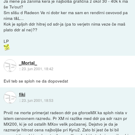
Ja mene pa zanima kera je najbolša grafična z okol 30 - 40k k ma
še Tv/out?
Sm slišu d Radeon Ve ni dobr ker ma sam en rendirni cevovod pa
nima t&L...
Kok je spljoh ddr hitrej od sdr-ja (pa to verjetn nima veze če maš
plato ddr al ne)??
LP
_Mortal_
::
23. jun 2001, 18:42
Evil teb se sploh ne da dopovedat
fiki
::
23. jun 2001, 18:53
Prvič ne morte primerjat radeon ddr pa gforceMX ka sploh nista v
istem cenovnem razredu. Pr XM ni razlike med ddr pa sdr razn pr
MX200, ki je od ostalih MXov velik počasnej. Dejstvo je da je
razmerje hitrost cena najboljše pri Kyru2. Zato bi jest če bi bil