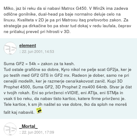
Milko, jaz bi reku da si nabavi Matrox G450. V Win2k ima zadeva
odlične gonilnike, dual-head pa baje normalno deluje celo na
linuxu. Kvaliteta v 2D je pa pri Matroxu itaq prefovorbo zakon. Za
strategije pa dirkačine bo pa stvar tud dokaj v redu laufala, čeprav
ne pričakuj preveč pri hitrosti v 3D.
element
::
22. jun 2001, 14:53
Suma GF2 = 54k = zakon za ta kesh.
Tud ostale grafične so dobre, Kyro nikol ne pelje scat GF2ja, ker je
po testih med GF2 GTS in GF2 mx. Radeon je dober, samo ne pri
cenejši modelih, ker je razmerje cena\kakovost zanič. Kupi 3D
Prophet 4500, Suma GF2, 3D Prophet 2 mx400 64mb. Stvar je čist
v tvojih rokah. Eni so privrženci nVIDIE, eni ATIja, eni STMja in
vsak ti bo reku, da nabav tisto kartico, katere firme privrženc je.
Tele kartice, k sm jih naštel so vse dobre, tko da sploh ne moreš
falit kaj nabaviš.
_Mortal_
::
22. jun 2001, 17:09