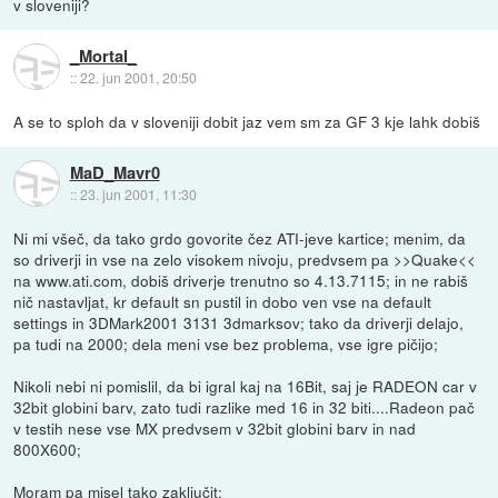
v sloveniji?
_Mortal_
::
22. jun 2001, 20:50
A se to sploh da v sloveniji dobit jaz vem sm za GF 3 kje lahk dobiš
MaD_Mavr0
::
23. jun 2001, 11:30
Ni mi všeč, da tako grdo govorite čez ATI-jeve kartice; menim, da
so driverji in vse na zelo visokem nivoju, predvsem pa >>Quake<<
na www.ati.com, dobiš driverje trenutno so 4.13.7115; in ne rabiš
nič nastavljat, kr default sn pustil in dobo ven vse na default
settings in 3DMark2001 3131 3dmarksov; tako da driverji delajo,
pa tudi na 2000; dela meni vse bez problema, vse igre pičijo;
Nikoli nebi ni pomislil, da bi igral kaj na 16Bit, saj je RADEON car v
32bit globini barv, zato tudi razlike med 16 in 32 biti....Radeon pač
v testih nese vse MX predvsem v 32bit globini barv in nad
800X600;
Moram pa misel tako zaključit;