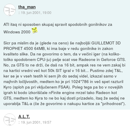
tha_man
::
19. jun 2001, 19:00
ATI itaq ni sposoben skupaj spravit spodobnih gonilnikov za
Windows 2000
Sicr pa mislim da je (glede na ceno) še najboljši GUILLEMOT 3D
PROPHET 4500 64MB, ki ima baje v redu gonilnike in zakon
kvaliteto slike. Da ne govorimo o tem, da v večini iger (na koliko-
toliko spodobnem CPU-ju) pelje scat vse Radeone in Geforce GTS.
No, za GTS to ne drži, če daš na 16 bit, ampak res ne vem zakaj bi
na kartici vredni več kot 50k SIT igral v 16 bit... Pustimo zdej T&L,
ker se je v vseh testih ki sem jih do sedaj videl, izkazal samo v
majhnih ločljivostih, medtem ko je pri 1024*786 in več spet razturil
Kyro (sploh pa pri vključenem FSAA). Poleg tega pa bo v novejših
igrah ki bodo izkoriščale nFinite engine mrzel tako Radeon kot
GTS, medtem ko Kyra to ne bo kaj dosti prizadelo, itaq že sedaj ne
uporablja T&L-a (če že govorimo o nakupu kartice za "prihodnost").
A.L.T.
::
19. jun 2001, 19:57