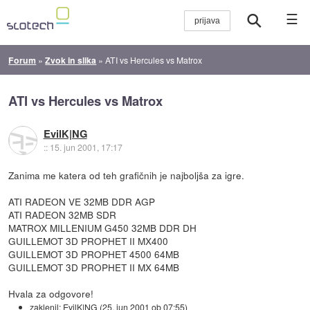
☰
Forum
»
Zvok in slika
»
ATI vs Hercules vs Matrox
ATI vs Hercules vs Matrox
EvilK|NG
::
15. jun 2001, 17:17
Zanima me katera od teh grafičnih je najboljša za igre.
ATI RADEON VE 32MB DDR AGP
ATI RADEON 32MB SDR
MATROX MILLENIUM G450 32MB DDR DH
GUILLEMOT 3D PROPHET II MX400
GUILLEMOT 3D PROPHET 4500 64MB
GUILLEMOT 3D PROPHET II MX 64MB
Hvala za odgovore!
zaklenil:
EvilK|NG
(
25. jun 2001 ob 07:55
)