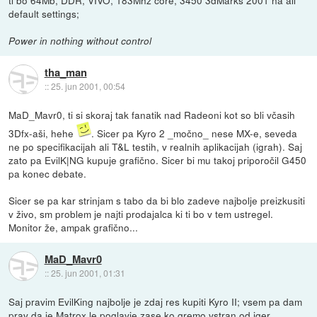
default settings;
Power in nothing without control
tha_man
::
25. jun 2001, 00:54
MaD_Mavr0, ti si skoraj tak fanatik nad Radeoni kot so bli včasih
3Dfx-aši, hehe
. Sicer pa Kyro 2 _močno_ nese MX-e, seveda
ne po specifikacijah ali T&L testih, v realnih aplikacijah (igrah). Saj
zato pa EvilK|NG kupuje grafično. Sicer bi mu takoj priporočil G450
pa konec debate.
Sicer se pa kar strinjam s tabo da bi blo zadeve najbolje preizkusiti
v živo, sm problem je najti prodajalca ki ti bo v tem ustregel.
Monitor že, ampak grafično...
MaD_Mavr0
::
25. jun 2001, 01:31
Saj pravim EvilKing najbolje je zdaj res kupiti Kyro II; vsem pa dam
prav da je Matrox le poglavje zase ko gremo vstran od iger....