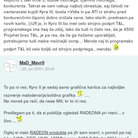
konkurenta. Takrat se vam nakup najbolj obrestuje, saj četudi ne
nameravate kupiti Kyra III, bosta nVidia in pa ATI (v strahu pred
konkurenčnim čipom) dobro znižala cene, tako starih, predvsem pa
novih kartic. ()Uff ja, in Kyro III bo imel celo strojno podprt T&L,
programskega ima itaq že zdaj, tako da tudi ni čisto res, da je 4500
Prophet brez T&L, je pa res, da če ga hočemo uporabljati,
potrebujemo tudi malce močnejši comp... Menda naj bi programsko
podprt T&L bil celo boljši od strojno podprtega,..menda)
MaD_Mavr0
::
25. jun 2001, 00:44
To pa ni res; Kyro II je sedaj samo grafična kartica za najboljše
razmerje malodenarja/solidna grafika
....
Ne moreš pa reči, da nese MX; kr to ni res;
Predlagam pa ti, da si pobližje ogledaš RADEONA pri meni....v
živo....
Oglej si malo
RADEON produkte
pa jih sam oceni; v pomoč pa naj
ti bo 64Mb, DDR, VIVO, 183Mhz core, 3450 3dMarks 2001 na all