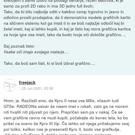
samo za profi 2D rabo in ima 3D jedro full švoh;
Tako, da bi bilo najbolje oditi v kakšno comp trgovino in jasno in
odločno prositi prodajalca, da ti demonstrira modele grafičnih kartic
na sličnem sistemu kot ga imaš ti in se boš najlažje odločil kaj bi
želel imeti, kaj si lahko kupiš, in kaj je tisto kaj mora grafična kartica
za tvoje igre vse imeti, tako da bodo tvoje oči določile grafično....
Saj poznaš tisto:
Vsake oči imajo svojega malarja....
Tako, da boš sam tisti, ki si boš izbral grafično....
freejack
::
25. jun 2001, 00:36
Hmm, ja. Razčistli smo, da Kyro II nese vse MXe, včasoh tudi
GTSe. RADEONa ssicer še nisem imel v rokah, zato ga ne morem
niti hvaliti niti pljuvati po njem. Prepričan sem pa v nekaj. Če se
vam grafične ravno ne mudi kupiti, počakajte do konec leta, ko bo
prišel na sceno še Kyro III čip. Če lahko od njega pričakujemo vsaj
pol toliko, kolikor nas je presenetil Kyro II, bodo vse grafikulje,
vključno z GeForce 3, dobile močnega, izjemno močnega,