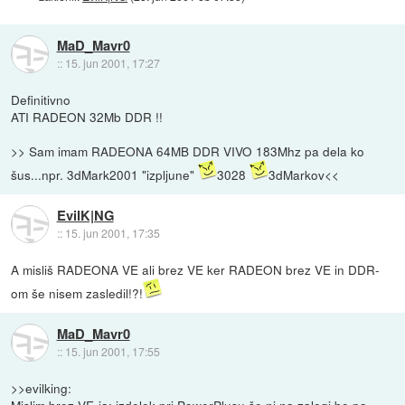
MaD_Mavr0
::
15. jun 2001, 17:27
Definitivno
ATI RADEON 32Mb DDR !!
>> Sam imam RADEONA 64MB DDR VIVO 183Mhz pa dela ko
šus...npr. 3dMark2001 "izpljune"
3028
3dMarkov<<
EvilK|NG
::
15. jun 2001, 17:35
A misliš RADEONA VE ali brez VE ker RADEON brez VE in DDR-
om še nisem zasledil!?!
MaD_Mavr0
::
15. jun 2001, 17:55
>>evilking:
Mislim brez VE-ja; izdelek pri PowerPlusu še ni na zalogi bo pa