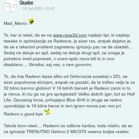
Quake
::
19. jun 2001, 21:47
Mad_Mavro:
To, kar si rekel, da se na
www.rage3d.com
najdejo tipi, ki najdejo
tweake in optimizacije za Radeone, je sicer res, ampak dejstvo je,
da se s taksnimi problemi zagretemu igricarju pac ne da ubadati....
Sedaj ne deluje en spil, sedaj ne deluje drugi spil, za unega je
potrebno imeti popravek, v unem spilu mora biti to in ono
disablano.... Skratka, saj ves, o cem govorim.
To, da ima Radeon lepso sliko od Geforca(se posebej v 2D), se
sicer popolnoma strinjam, ampak ne pozabi, da ta trditev velja le za
32 bitno barvno globino! V 16 bitnih barvah je Radeon zanic in to
je minus, ki mu ga ne gre spregledati! Veliko dobrih iger, kot so Half
Life, Opossing force, prihajajoci Blue Shift in druge se vedno
uporabljajo le 16 bitne barve in tem igram moras pac reci pri
Radeon-u good bye
Takole bom rekel.... Radeoni so odlicne kartice, toda mislim, da so
za igricarje TRENUTNO Geforci 2 MX/GTS vseeno boljsa resitev.