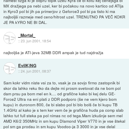
namest tizga ki je odpru topik uzeu Kyra če bi kotu kej cenejšga bi
MX dražjega pa nebi uzel, ker bi počakou na novo kartico od ATIja
in Kyro3 pol bi jih pa primerjov z Geforce3 pol bi pa tisto ki ma
najboljši razmeje med ceno/hitrost uzel. TRENUTNO PA VEČ KOKR
JE PA kYRO NE BI DAL.
_Mortal_
::
23. jun 2001, 18:54
najboljša je ATI-jeva 32MB DDR ampak je tud najdražja
EvilK|NG
::
24. jun 2001, 08:37
Sam kokr vidm niste vsi za to, vsak je za sovjo firmo zastopnik bi
skor da lahko reku tko da dejte mi prosm svetovat da ne bom pol
dam prsu pa bom mel en k.... od grafične kako bi kej delu GE-
Force2 Ultra na eni plati z DDR podporo (še ne vem kjero bom
kupu) in duronom 800, če bi slabo pol bi blo bolš če bi kupu TB
1.4GHz al kako je s tem ker vem če je grafična huda pa comp slab
lahko tut full steka pa pol nimas nc od tega.Mam izkušnje sem mel
AMD K6/2 350MHz in sm kupu DIamond Viper V770 in je vse štekal
pol sm ga prodau in sm kupu Voodoo-ja 3 3000 in je vse delal