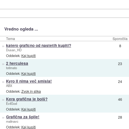
Vredno ogleda ...
Tema
Sporočila
»
katero graficno od nastetih kupiti?
8
Dusan_HD
Oddelek:
Kaj kupiti
»
2 herculesa
23
totimato
Oddelek:
Kaj kupiti
»
Kyro II nima več smisla!
24
ABX
Oddelek:
Zvok in slika
»
Kera grafična je bolš?
46
EvilGod
Oddelek:
Kaj kupiti
»
Grafična za špile!
28
malinavc
Oddelek:
Kaj kupiti