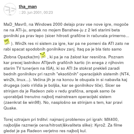
tha_man
::
20. jun 2001, 00:23
MaD_Mavr0, na Windows 2000 delajo prav vse nove igre, mogoče
ne na ATI-ju, ampak no mojem Banshee-ju z 2 leti starimi beta
gonilniki pa prav lepo (sicer hitrosti grafične in računala primerno...
). Win2k res ni sistem za igre, kar pa ne pomeni da ATI zato ne
rabi spacat spodobnih gonilnikov zanj. Itaq pa je bla tisto samo
Zlobna Opazka(tm)
, ki pa je na žalost kar resnična. Poznam
kar precej lastnikov ATIjevih grafičnih kartic (in enega z njihovim
starim TV tunerjem na ISA), ki so ATI že stokrat prekleli zaradi
bednih gonilnikov pri raznih "eksotičnih" operacijskih sistemih (NT4,
win2k, linux...). Večina jih je na koncu le obupala in si nabavila kaj
drugega (celo nVidia je boljša, kar se gonilnikov tiče). Sicer se
strinjam da je Radeon zelo v redu grafična, ampak samo če
uporabljaš trenutno najbolj mainstream operacijski sistem
(zaenkrat še win98). No, nasplošno se strinjam s tem, kar pravi
Quake.
Torej vztrajam pri trditvi: najmanj problemov pri igrah: MX400,
najboljše razmerje cena/hitrost(&kvaliteta slike): Kyro2. Za filme
gledat je pa Radeon verjetno res najbolj kul.