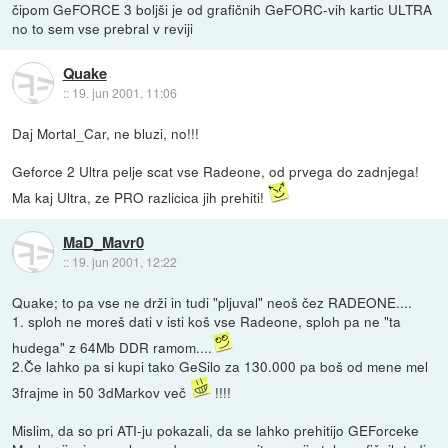
čipom GeFORCE 3 boljši je od grafičnih GeFORC-vih kartic ULTRA
no to sem vse prebral v reviji
Quake
::
19. jun 2001, 11:06
Daj Mortal_Car, ne bluzi, no!!!
Geforce 2 Ultra pelje scat vse Radeone, od prvega do zadnjega!
Ma kaj Ultra, ze PRO razlicica jih prehiti!
MaD_Mavr0
::
19. jun 2001, 12:22
Quake; to pa vse ne drži in tudi "pljuval" neoš čez RADEONE....
1. sploh ne moreš dati v isti koš vse Radeone, sploh pa ne "ta
hudega" z 64Mb DDR ramom....
2.Če lahko pa si kupi tako GeSilo za 130.000 pa boš od mene mel
3frajme in 50 3dMarkov več
!!!!
Mislim, da so pri ATI-ju pokazali, da se lahko prehitijo GEForceke