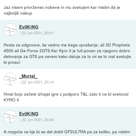
Jaz nisem privrženec nobene in mu svetujem kar mislim da je
najboljši nakup
EvilK|NG
::
22. jun 2001, 20:01
Hvala za odgovore, še vedno me bega vprašanje, ali 3D Propheta
4500 ali Ge-Force 2GTS.Ker Kyro II je full pocen za njegovo dobro
delovanje za GTS pa nevem kako deluje za to mi se to mal svetujte
bi prosu!
_Mortal_
::
22. jun 2001, 20:14
Hmal bojo zečele izhajat igre z podporo T&L zato ti ne bi svetoval
KYRO II
EvilK|NG
::
22. jun 2001, 20:34
A mogoče ve kje bi se dal dobit GF2ULTRA pa za koliko, pa mislim