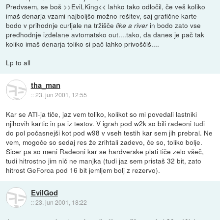
Predvsem, se boš >>EviLKing<< lahko tako odločil, če veš koliko
imaš denarja vzami najboljšo možno rešitev, saj grafične karte
bodo v prihodnje curljale na tržišče
in bodo zato vse
like a river
predhodnje izdelane avtomatsko out....tako, da danes je pač tak
koliko imaš denarja toliko si pač lahko privoščiš....
Lp to all
tha_man
::
23. jun 2001, 12:55
Kar se ATI-ja tiče, jaz vem toliko, kolikot so mi povedali lastniki
njihovih kartic in pa iz testov. V igrah pod w2k so bili radeoni tudi
do pol počasnejši kot pod w98 v vseh testih kar sem jih prebral. Ne
vem, mogoče so sedaj res že zrihtali zadevo, če so, toliko bolje.
Sicer pa so meni Radeoni kar se hardverske plati tiče zelo všeč,
tudi hitrostno jim nič ne manjka (tudi jaz sem pristaš 32 bit, zato
hitrost GeForca pod 16 bit jemljem bolj z rezervo).
EvilGod
::
23. jun 2001, 18:22