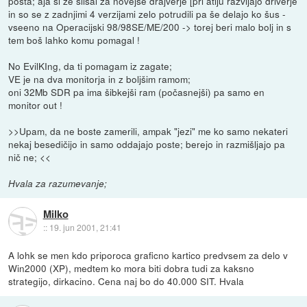
posta; aja si že slišal za novejše drajverje [pri atiju razvijajo driverje
in so se z zadnjimi 4 verzijami zelo potrudili pa še delajo ko šus -
vseeno na Operacijski 98/98SE/ME/200 -> torej beri malo bolj in s
tem boš lahko komu pomagal !
No EvilKIng, da ti pomagam iz zagate;
VE je na dva monitorja in z boljšim ramom;
oni 32Mb SDR pa ima šibkejši ram (počasnejši) pa samo en
monitor out !
>>Upam, da ne boste zamerili, ampak "jezi" me ko samo nekateri
nekaj besedičijo in samo oddajajo poste; berejo in razmišljajo pa
nič ne; <<
Hvala za razumevanje;
Milko
::
19. jun 2001, 21:41
A lohk se men kdo priporoca graficno kartico predvsem za delo v
Win2000 (XP), medtem ko mora biti dobra tudi za kaksno
strategijo, dirkacino. Cena naj bo do 40.000 SIT. Hvala