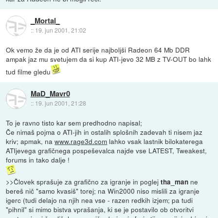
_Mortal_
::
19. jun 2001, 21:02
Ok vemo že da je od ATI serije najboljši Radeon 64 Mb DDR
ampak jaz mu svetujem da si kup ATI-jevo 32 MB z TV-OUT bo lahk
tud filme gledu
MaD_Mavr0
::
19. jun 2001, 21:28
To je ravno tisto kar sem predhodno napisal;
Če nimaš pojma o ATI-jih in ostalih splošnih zadevah ti nisem jaz
kriv; apmak, na
www.rage3d.com
lahko vsak lastnik bilokaterega
ATIjevega grafičnega pospeševalca najde vse LATEST, Tweakest,
forums in tako dalje !
>>Človek sprašuje za grafično za igranje in poglej
ne
tha_man
bereš nič "samo kvasiš" torej; na Win2000 niso mislili za igranje
igerc (tudi delajo na njih nea vse - razen redkih izjem; pa tudi
"pihnil" si mimo bistva vprašanja, ki se je postavilo ob otvoritvi