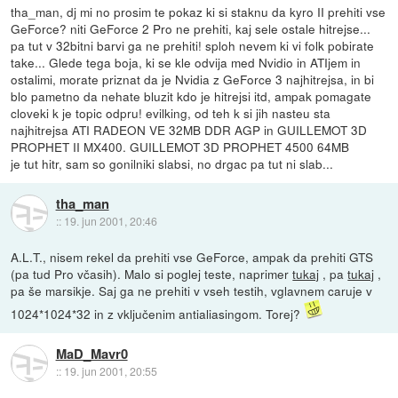
tha_man, dj mi no prosim te pokaz ki si staknu da kyro II prehiti vse
GeForce? niti GeForce 2 Pro ne prehiti, kaj sele ostale hitrejse...
pa tut v 32bitni barvi ga ne prehiti! sploh nevem ki vi folk pobirate
take... Glede tega boja, ki se kle odvija med Nvidio in ATIjem in
ostalimi, morate priznat da je Nvidia z GeForce 3 najhitrejsa, in bi
blo pametno da nehate bluzit kdo je hitrejsi itd, ampak pomagate
cloveki k je topic odpru! evilking, od teh k si jih nasteu sta
najhitrejsa ATI RADEON VE 32MB DDR AGP in GUILLEMOT 3D
PROPHET II MX400. GUILLEMOT 3D PROPHET 4500 64MB
je tut hitr, sam so gonilniki slabsi, no drgac pa tut ni slab...
tha_man
::
19. jun 2001, 20:46
A.L.T., nisem rekel da prehiti vse GeForce, ampak da prehiti GTS
(pa tud Pro včasih). Malo si poglej teste, naprimer
tukaj
, pa
tukaj
,
pa še marsikje. Saj ga ne prehiti v vseh testih, vglavnem caruje v
1024*1024*32 in z vključenim antialiasingom. Torej?
MaD_Mavr0
::
19. jun 2001, 20:55