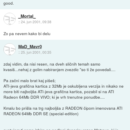
good.
_Mortal_
::
24. jun 2001, 09:38
Zo pa nevem kako bi delu
MaD_Mavr0
::
25. jun 2001, 00:35
zdaj vidim, da nisi resen, na dveh sličnih temah samo
kvasiš...nehaj z golim nabiranjem zvezdic "so ti že povedali....
Pa začni malo brat kaj pišeš;
ATI-jeva grafična kartica z 32Mb je oskubljena verzija in nikako ne
more biti najboljša ATI-jeva grafična kartica, pozabil si na ATI
Radeon 64Mb DDR VIVO; ki je vrh trenutne ponudbe....
Kmalu bo prišla na trg najboljša z RADEON čipom imenovana ATI
RADEON 64Mb DDR SE (special-edition)
svetujem ti samo izbiro na podlagi denarja; razen Matroxa, ki je