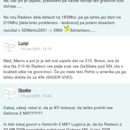
Mx; kar jim je uspelo, predvsem pa navite verzije teh grafičnih tudi
dohaja.....
No moj Radeon dela default na 183Mhz; pa ga lahko jaz dam na
210Mhz [dela brez problemov - testirano] pa potem dosežem
rezultat v 3DMarku2001 -> 3960
3dmarksov.....
Luigi
::
19. jun 2001, 13:10
Mad_Mavro a pol jo je teb tud uspelo dat na 210. Bravo, sva že
dva.Na 210-tki Radeon res pelje scat vse GeSilake pod 50k (da o
kvaliteti slike ne govorimo). Če pa mate teto Pehto u amerika pa ga
lahko dobite že za 45k (64DDR VIVO).
Quake
::
19. jun 2001, 15:43
Cakaj, cakaj: rekel si, da je ATI dokazal, da lahko prehiti vse
Geforce 2 MX!!?!?!??
In kdo tukaj govori o Geforcih 2 MX? Logicno je, da bo Radeon z
32 MB DDR pomnilnika peljal scat Geforca MX, ki ima SDR