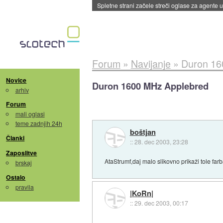
Spletne strani začele streči oglase za agente
Forum
»
Navijanje
»
Duron 16
Novice
Duron 1600 MHz Applebred
arhiv
Forum
mali oglasi
teme zadnjih 24h
boštjan
Članki
::
28. dec 2003, 23:28
Zaposlitve
AtaStrumf,daj malo slikovno prikaži tole far
brskaj
Ostalo
pravila
|KoRn|
::
29. dec 2003, 00:17