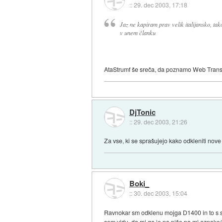
::
29. dec 2003, 17:18
Jaz ne kapiram prav velik italijansko, tako
v unem članku
AtaStrumf še sreča, da poznamo Web Trans
DjTonic
::
29. dec 2003, 21:26
Za vse, ki se sprašujejo kako odkleniti nov
Boki_
::
30. dec 2003, 15:04
Ravnokar sm odklenu mojga D1400 in to s sv
sem vidu, da mi ga je na piše pa mi oznake