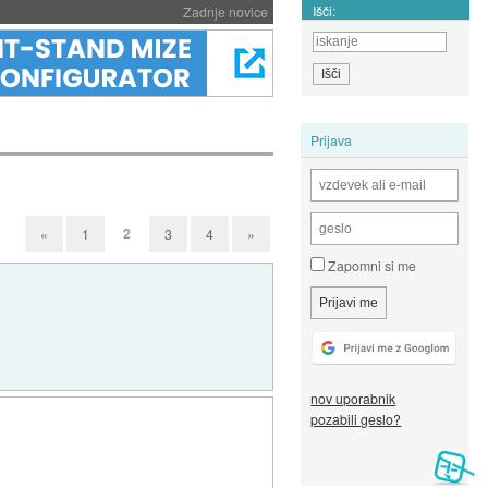
Išči:
Zadnje novice
Prijava
2
«
1
3
4
»
Zapomni si me
nov uporabnik
pozabili geslo?