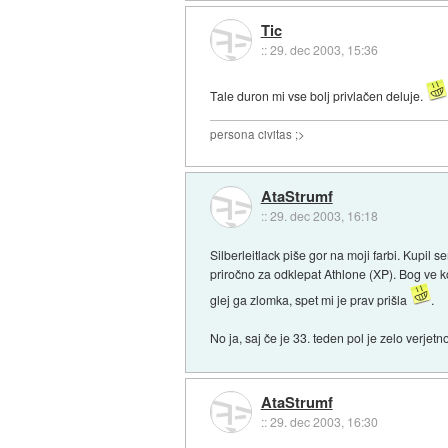
Tic
::
29. dec 2003, 15:36
Tale duron mi vse bolj privlačen deluje.
persona civitas ;>
AtaStrumf
::
29. dec 2003, 16:18
Silberleitlack piše gor na moji farbi. Kupil 
priročno za odklepat Athlone (XP). Bog ve kol
glej ga zlomka, spet mi je prav prišla
.
No ja, saj če je 33. teden pol je zelo verje
AtaStrumf
::
29. dec 2003, 16:30