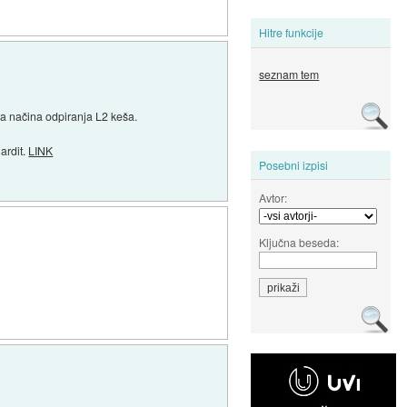
Hitre funkcije
seznam tem
ga načina odpiranja L2 keša.
ardit.
LINK
Posebni izpisi
Avtor:
Ključna beseda: