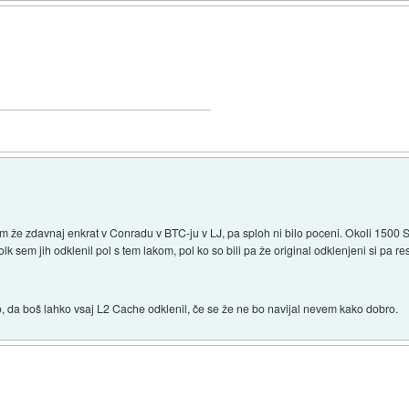
sem že zdavnaj enkrat v Conradu v BTC-ju v LJ, pa sploh ni bilo poceni. Okoli 1500 SI
k sem jih odklenil pol s tem lakom, pol ko so bili pa že original odklenjeni si pa re
tno, da boš lahko vsaj L2 Cache odklenil, če se že ne bo navijal nevem kako dobro.