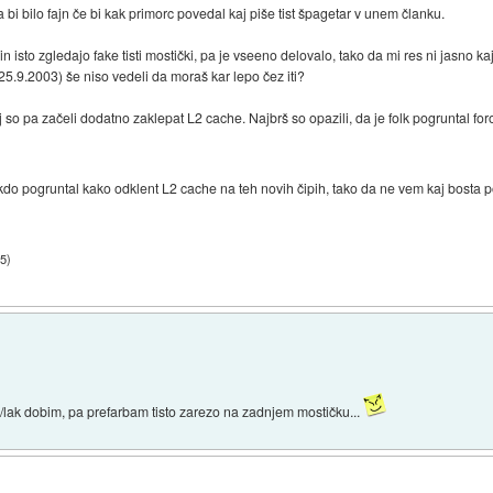
a bi bilo fajn če bi kak primorc povedal kaj piše tist špagetar v unem članku.
n isto zgledajo fake tisti mostički, pa je vseeno delovalo, tako da mi res ni jasno 
25.9.2003) še niso vedeli da moraš kar lepo čez iti?
 so pa začeli dodatno zaklepat L2 cache. Najbrš so opazili, da je folk pogruntal foro
do pogruntal kako odklent L2 cache na teh novih čipih, tako da ne vem kaj bosta p
35
)
/lak dobim, pa prefarbam tisto zarezo na zadnjem mostičku...