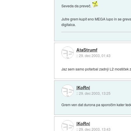
Seveda da preveč.
Jutre grem kupit eno MEGA lupo in se grev
digitalca.
AtaStrumf
::
29. dec 2003, 01:43
Jaz sem samo pofarbal zadnji L2 mostiček z
|KoRn|
::
29. dec 2003, 13:25
Grem ven dat durona pa sporočim kater teden 
|KoRn|
::
29. dec 2003, 13:43