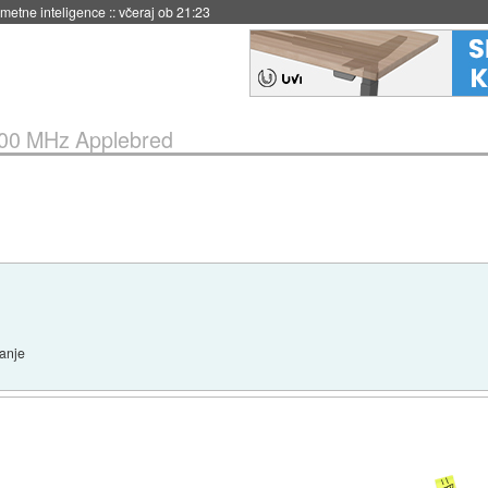
 umetne inteligence
::
včeraj ob 21:23
00 MHz Applebred
banje