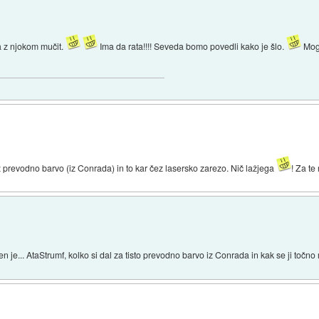
a z njokom mučit.
Ima da rata!!!! Seveda bomo povedli kako je šlo.
Mogo
 prevodno barvo (iz Conrada) in to kar čez lasersko zarezo. Nič lažjega
! Za te
je... AtaStrumf, kolko si dal za tisto prevodno barvo iz Conrada in kak se ji točno