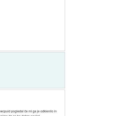
wcpuid pogledal če mi ga je odklenilo in
pajmo da se bo dobro navijal.