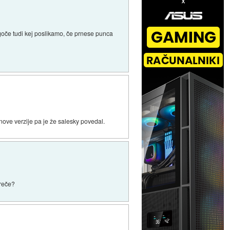
če tudi kej poslikamo, če prnese punca
 nove verzije pa je že salesky povedal.
 reče?