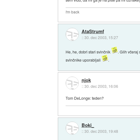
I'm back
AtaStrumf
::
30. dec 2003, 15:27
He, he, dobri stari svinčnik
. Glih včeraj
svinčnike uporabljali
.
njok
::
30. dec 2003, 16:06
Tom DeLonge: teden?
Boki_
::
30. dec 2003, 19:48