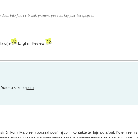
 da bi bilo fajn če bi kak primorc povedal kaj piše tist špagetar
latorje
English Review
e Durone kliknite
sem
inčnikom. Malo sem podrsal povrhnjico in kontakte ter fajn pofarbal. Potem sem z 
(name string). Proc pa ma neko čudno oznako Mblabla zadnja črka pa je B. Torej u