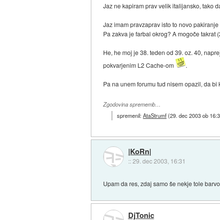
Jaz ne kapiram prav velik italijansko, tako d
Jaz imam pravzaprav isto to novo pakiranje i
Pa zakva je farbal okrog? A mogoče takrat (
He, he moj je 38. teden od 39. oz. 40, naprej
pokvarjenim L2 Cache-om
.
Pa na unem forumu tud nisem opazil, da bi k
Zgodovina sprememb…
spremenil:
AtaStrumf
(
29. dec 2003 ob 16:
|KoRn|
::
29. dec 2003, 16:31
Upam da res, zdaj samo še nekje tole barvo
DjTonic