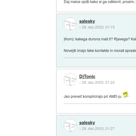
Daj malce opiši kako si ga odklenil, prosim,
salesky
::
29. dec 2003, 01:15
|Korn|: kakega durona maš ti? Rjavega? Kak 
Novejši imajo fake kontakte in moraš spraska
DjTonic
::
29. dec 2003, 01:22
Jao preveč komplicirajo pri AMD-ju
salesky
::
29. dec 2003, 01:27