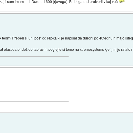
 kajti sam imam tudi Durona1600 (rjavega). Pa bi ga rad pretvoril v kaj več
tedn? Preberi si uni post od Njoka ki je napisal da duroni po 40tednu nimajo iste
t plast da prideš do tapravih. poglejte si temo na xtremesystems kjer jim je ratalo n