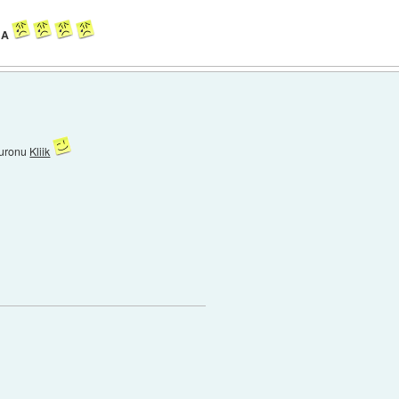
G
A
duronu
Kliik