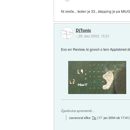
Ni sreče... teden je 33., stepping je pa MIU
DjTonic
::
29. dec 2003, 15:21
Evo en Review, ki govori o tem Applebred 
Zgodovina sprememb…
zavaroval slike:
Tic
(
17. jan 2004 ob 17:41
)