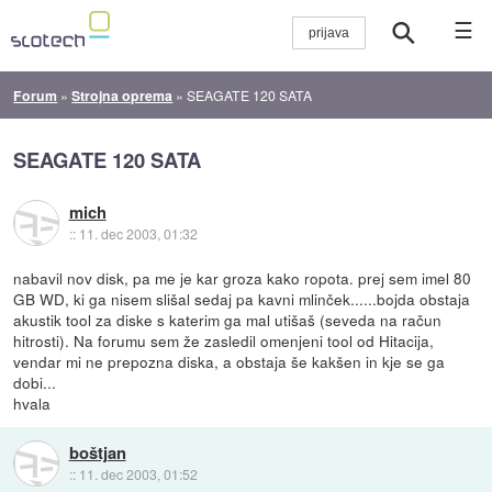
☰
Forum
»
Strojna oprema
»
SEAGATE 120 SATA
SEAGATE 120 SATA
mich
::
11. dec 2003, 01:32
nabavil nov disk, pa me je kar groza kako ropota. prej sem imel 80
GB WD, ki ga nisem slišal sedaj pa kavni mlinček......bojda obstaja
akustik tool za diske s katerim ga mal utišaš (seveda na račun
hitrosti). Na forumu sem že zasledil omenjeni tool od Hitacija,
vendar mi ne prepozna diska, a obstaja še kakšen in kje se ga
dobi...
hvala
boštjan
::
11. dec 2003, 01:52