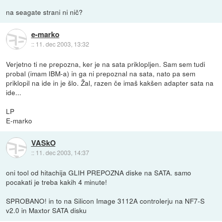
na seagate strani ni nič?
e-marko
::
11. dec 2003, 13:32
Verjetno ti ne prepozna, ker je na sata priklopljen. Sam sem tudi
probal (imam IBM-a) in ga ni prepoznal na sata, nato pa sem
priklopil na ide in je šlo. Žal, razen če imaš kakšen adapter sata na
ide...
LP
E-marko
VASkO
::
11. dec 2003, 14:37
oni tool od hitachija GLIH PREPOZNA diske na SATA. samo
pocakati je treba kakih 4 minute!
SPROBANO! in to na Silicon Image 3112A controlerju na NF7-S
v2.0 in Maxtor SATA disku