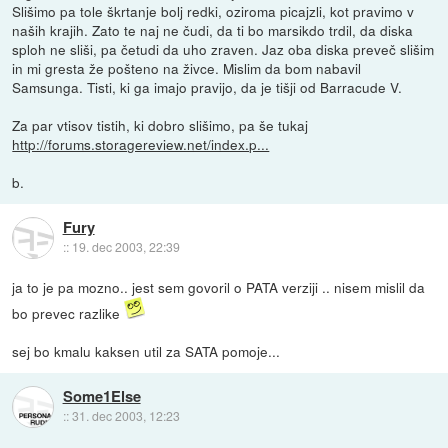
Slišimo pa tole škrtanje bolj redki, oziroma picajzli, kot pravimo v
naših krajih. Zato te naj ne čudi, da ti bo marsikdo trdil, da diska
sploh ne sliši, pa četudi da uho zraven. Jaz oba diska preveč slišim
in mi gresta že pošteno na živce. Mislim da bom nabavil
Samsunga. Tisti, ki ga imajo pravijo, da je tišji od Barracude V.
Za par vtisov tistih, ki dobro slišimo, pa še tukaj
http://forums.storagereview.net/index.p...
b.
Fury
::
19. dec 2003, 22:39
ja to je pa mozno.. jest sem govoril o PATA verziji .. nisem mislil da
bo prevec razlike
sej bo kmalu kaksen util za SATA pomoje...
Some1Else
::
31. dec 2003, 12:23