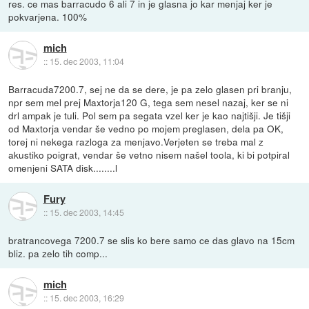
res. ce mas barracudo 6 ali 7 in je glasna jo kar menjaj ker je
pokvarjena. 100%
mich
::
15. dec 2003, 11:04
Barracuda7200.7, sej ne da se dere, je pa zelo glasen pri branju,
npr sem mel prej Maxtorja120 G, tega sem nesel nazaj, ker se ni
drl ampak je tuli. Pol sem pa segata vzel ker je kao najtišji. Je tišji
od Maxtorja vendar še vedno po mojem preglasen, dela pa OK,
torej ni nekega razloga za menjavo.Verjeten se treba mal z
akustiko poigrat, vendar še vetno nisem našel toola, ki bi potpiral
omenjeni SATA disk........l
Fury
::
15. dec 2003, 14:45
bratrancovega 7200.7 se slis ko bere samo ce das glavo na 15cm
bliz. pa zelo tih comp...
mich
::
15. dec 2003, 16:29