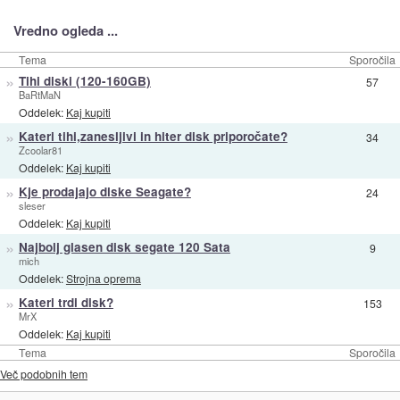
Vredno ogleda ...
Tema
Sporočila
»
Tihi diski (120-160GB)
57
BaRtMaN
Oddelek:
Kaj kupiti
»
Kateri tihi,zanesljivi in hiter disk priporočate?
34
Zcoolar81
Oddelek:
Kaj kupiti
»
Kje prodajajo diske Seagate?
24
sleser
Oddelek:
Kaj kupiti
»
Najbolj glasen disk segate 120 Sata
9
mich
Oddelek:
Strojna oprema
»
Kateri trdi disk?
153
MrX
Oddelek:
Kaj kupiti
Tema
Sporočila
Več podobnih tem