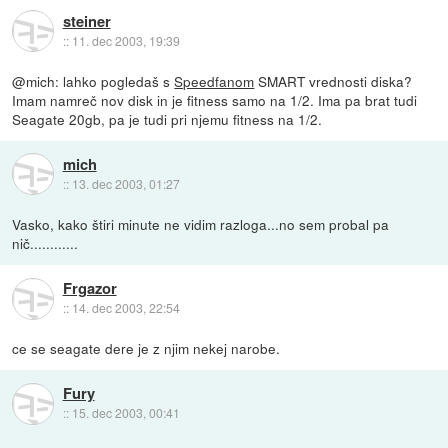
steiner
::
11. dec 2003, 19:39
@mich: lahko pogledaš s
Speedfanom
SMART vrednosti diska?
Imam namreč nov disk in je fitness samo na 1/2. Ima pa brat tudi
Seagate 20gb, pa je tudi pri njemu fitness na 1/2.
mich
::
13. dec 2003, 01:27
Vasko, kako štiri minute ne vidim razloga...no sem probal pa
nič............
Frgazor
::
14. dec 2003, 22:54
ce se seagate dere je z njim nekej narobe.
Fury
::
15. dec 2003, 00:41