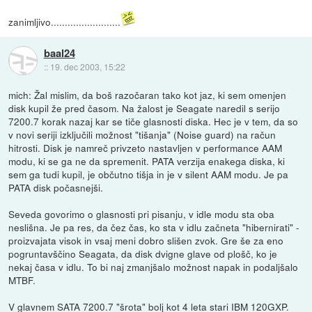
zanimljivo.........................
baal24
::
19. dec 2003, 15:22
mich: Žal mislim, da boš razočaran tako kot jaz, ki sem omenjen
disk kupil že pred časom. Na žalost je Seagate naredil s serijo
7200.7 korak nazaj kar se tiče glasnosti diska. Hec je v tem, da so
v novi seriji izključili možnost "tišanja" (Noise guard) na račun
hitrosti. Disk je namreč privzeto nastavljen v performance AAM
modu, ki se ga ne da spremenit. PATA verzija enakega diska, ki
sem ga tudi kupil, je občutno tišja in je v silent AAM modu. Je pa
PATA disk počasnejši.
Seveda govorimo o glasnosti pri pisanju, v idle modu sta oba
neslišna. Je pa res, da čez čas, ko sta v idlu začneta "hibernirati" -
proizvajata visok in vsaj meni dobro slišen zvok. Gre še za eno
pogruntavščino Seagata, da disk dvigne glave od plošč, ko je
nekaj časa v idlu. To bi naj zmanjšalo možnost napak in podaljšalo
MTBF.
V glavnem SATA 7200.7 "šrota" bolj kot 4 leta stari IBM 120GXP.