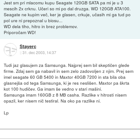
Jest sm pri mlacomu kupu Seagate 120GB SATA pa mi je u 3
mescih 2x crknu. Učeri so mi po dal druzga. WD 120GB ATA100.
Seagate ne kupim več, ker je glasen, crkuje, učasih mi ga tud po
pol ure ni prepoznal u biosu...
WD dela tiho, hitro in brez problemov.
Priporočam WD!
Stayerc
::
31. dec 2003, 14:37
Tudi jaz glasujem za Samsunga. Najprej sem bil skeptičen glede
firme. Zdaj sem ga nabavil in sem zelo zadovoljen z njim. Prej sem
imel seagate 60 GB 5400 in Maxtor 40GB 7200 in sta bila oba
glasnejša od tega Samsunga, ki je res neslišen. Maxtor pa škrta
kot 100 hudičev. Ga imam še vedno v stari mašini.
Samsunga imam 160GB z 8 MB casha. Razlike v hitrosti nisem
opazil, ker nisem nič testiral. Na oko pa razlike ni.
Lp