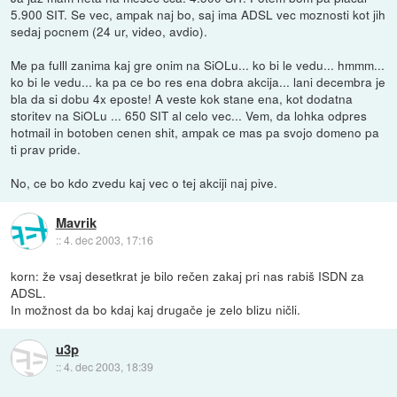
5.900 SIT. Se vec, ampak naj bo, saj ima ADSL vec moznosti kot jih
sedaj pocnem (24 ur, video, avdio).
Me pa fulll zanima kaj gre onim na SiOLu... ko bi le vedu... hmmm...
ko bi le vedu... ka pa ce bo res ena dobra akcija... lani decembra je
bla da si dobu 4x eposte! A veste kok stane ena, kot dodatna
storitev na SiOLu ... 650 SIT al celo vec... Vem, da lohka odpres
hotmail in botoben cenen shit, ampak ce mas pa svojo domeno pa
ti prav pride.
No, ce bo kdo zvedu kaj vec o tej akciji naj pive.
Mavrik
::
4. dec 2003, 17:16
korn: že vsaj desetkrat je bilo rečen zakaj pri nas rabiš ISDN za
ADSL.
In možnost da bo kdaj kaj drugače je zelo blizu ničli.
u3p
::
4. dec 2003, 18:39