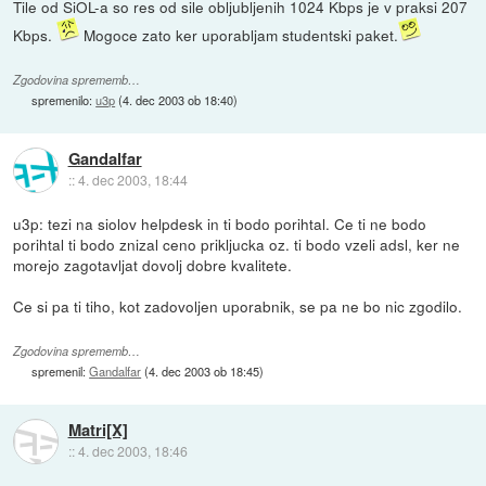
Tile od SiOL-a so res od sile obljubljenih 1024 Kbps je v praksi 207
Kbps.
Mogoce zato ker uporabljam studentski paket.
Zgodovina sprememb…
spremenilo:
u3p
(
4. dec 2003 ob 18:40
)
Gandalfar
::
4. dec 2003, 18:44
u3p: tezi na siolov helpdesk in ti bodo porihtal. Ce ti ne bodo
porihtal ti bodo znizal ceno prikljucka oz. ti bodo vzeli adsl, ker ne
morejo zagotavljat dovolj dobre kvalitete.
Ce si pa ti tiho, kot zadovoljen uporabnik, se pa ne bo nic zgodilo.
Zgodovina sprememb…
spremenil:
Gandalfar
(
4. dec 2003 ob 18:45
)
Matri[X]
::
4. dec 2003, 18:46