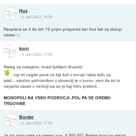
Hux
::
4. dec 2003, 16:39
Nesplaca se ti da teh 10 jurjev prisparas ker bos tak za dialup
odstel :>
korn
::
4. dec 2003, 17:05
Nateg za nategom, vnasi ljubljeni drzavici
..naj mi negdo pove ce kje koli v evropi rabis isdn za
adsl....varstvo potrosnikov v sloveniji je v kurcu..vem da so to
varjanto zaceli v nemciji pa so jo kaj hitro prekinli..
MONOPOLI NA VSEH PODROCJI..POL PA SE GREMO
TRGOVINE
Border
::
4. dec 2003, 17:09
Ja jaz mam neta na mesec cca. 4.500 SIT. Potem bom pa placal