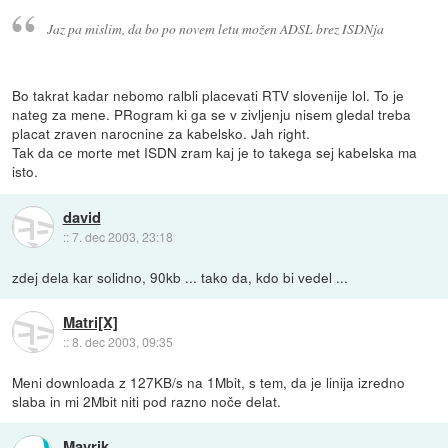
Jaz pa mislim, da bo po novem letu možen ADSL brez ISDNja
Bo takrat kadar nebomo ralbli placevati RTV slovenije lol. To je
nateg za mene. PRogram ki ga se v zivljenju nisem gledal treba
placat zraven narocnine za kabelsko. Jah right.
Tak da ce morte met ISDN zram kaj je to takega sej kabelska ma
isto.
david
::
7. dec 2003, 23:18
zdej dela kar solidno, 90kb ... tako da, kdo bi vedel ...
Matri[X]
::
8. dec 2003, 09:35
Meni downloada z 127KB/s na 1Mbit, s tem, da je linija izredno
slaba in mi 2Mbit niti pod razno noče delat.
Mavrik