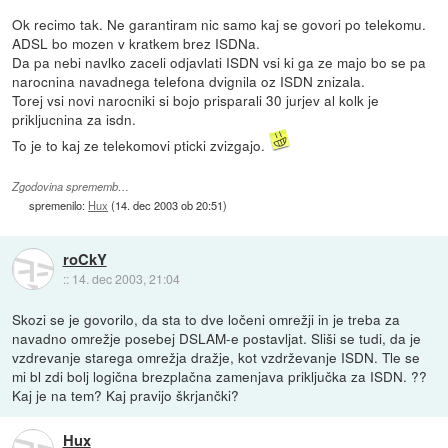
Ok recimo tak. Ne garantiram nic samo kaj se govori po telekomu.
ADSL bo mozen v kratkem brez ISDNa.
Da pa nebi navlko zaceli odjavlati ISDN vsi ki ga ze majo bo se pa
narocnina navadnega telefona dvignila oz ISDN znizala.
Torej vsi novi narocniki si bojo prisparali 30 jurjev al kolk je
prikljucnina za isdn.
To je to kaj ze telekomovi pticki zvizgajo.
Zgodovina sprememb…
spremenilo:
Hux
(
14. dec 2003 ob 20:51
)
roCkY
::
14. dec 2003, 21:04
Skozi se je govorilo, da sta to dve ločeni omrežji in je treba za
navadno omrežje posebej DSLAM-e postavljat. Sliši se tudi, da je
vzdrevanje starega omrežja dražje, kot vzdrževanje ISDN. Tle se
mi bl zdi bolj logična brezplačna zamenjava priključka za ISDN. ??
Kaj je na tem? Kaj pravijo škrjančki?
Hux