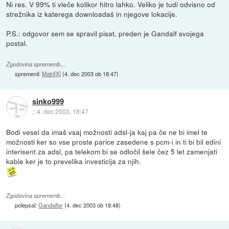
Ni res. V 99% ti vleče kolikor hitro lahko. Veliko je tudi odvisno od
strežnika iz katerega downloadaš in njegove lokacije.
P.S.: odgovor sem se spravil pisat, preden je Gandalf svojega
postal.
Zgodovina sprememb…
spremenil:
Matri[X]
(
4. dec 2003 ob 18:47
)
sinko999
::
4. dec 2003, 18:47
Bodi vesel da imaš vsaj možnosti adsl-ja kaj pa če ne bi imel te
možnosti ker so vse proste parice zasedene s pcm-i in ti bi bil edini
interisent za adsl, pa telekom bi se odločil šele čez 5 let zamenjati
kable ker je to prevelika investicija za njih.
Zgodovina sprememb…
polepsal:
Gandalfar
(
4. dec 2003 ob 18:48
)