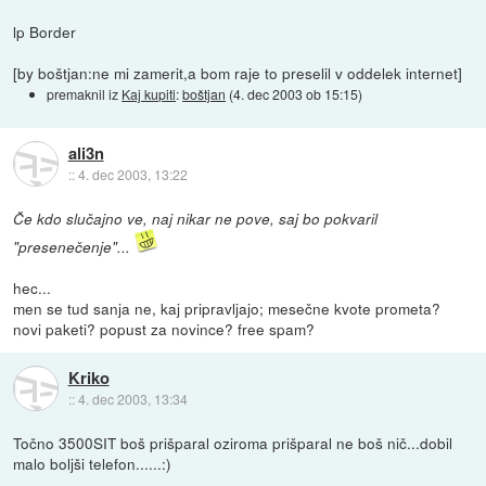
lp Border
[by boštjan:ne mi zamerit,a bom raje to preselil v oddelek internet]
premaknil iz
Kaj kupiti
:
boštjan
(
4. dec 2003 ob 15:15
)
ali3n
::
4. dec 2003, 13:22
Če kdo slučajno ve, naj nikar ne pove, saj bo pokvaril
"presenečenje"...
hec...
men se tud sanja ne, kaj pripravljajo; mesečne kvote prometa?
novi paketi? popust za novince? free spam?
Kriko
::
4. dec 2003, 13:34
Točno 3500SIT boš prišparal oziroma prišparal ne boš nič...dobil
malo boljši telefon......:)