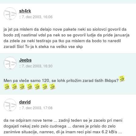
sh4rk
::
7. dec 2003, 16:06
ja jst pa mislem da delajo nove pakete neki so siolovci govoril da
bodo zdj nastimal vdsl pa nek so se govoril ludje da pride januarja
da zdele ze neki testirajo pa tko pa mislem da bodo to naredil
zaradi Siol Tv-ja k steka na veliko vse skp
Jeebs
::
7. dec 2003, 16:30
Men pa vleče samo 120, se lohk pritožim zarad tistih 8kbps?
david
::
7. dec 2003, 17:08
da ne odpiram nove teme ... zadnji teden se je zacelo pri meni
dogajati nekaj zelo zelo cudnega ... danes je prislo do zelo
zanimive situacije, namrec, dl-ja imam reci pisi max 6.2 kB/s ...