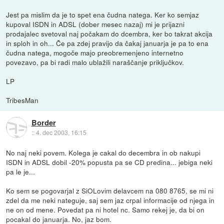
Jest pa mislim da je to spet ena čudna natega. Ker ko semjaz
kupoval ISDN in ADSL (dober mesec nazaj) mi je prijazni
prodajalec svetoval naj počakam do dcembra, ker bo takrat akcija
in sploh in oh... Če pa zdej pravijo da čakaj januarja je pa to ena
čudna natega, mogoče majo preobremenjeno internetno
povezavo, pa bi radi malo ublažili naraščanje priključkov.
LP
TribesMan
Border
::
4. dec 2003, 16:15
No naj neki povem. Kolega je cakal do decembra in ob nakupi
ISDN in ADSL dobil -20% popusta pa se CD predina... jebiga neki
pa le je...
Ko sem se pogovarjal z SiOLovim delavcem na 080 8765, se mi ni
zdel da me neki nateguje, saj sem jaz crpal informacije od njega in
ne on od mene. Povedat pa ni hotel nc. Samo rekej je, da bi on
pocakal do januarja. No, jaz bom.