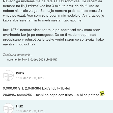
Navadniga modema ma pa teta zaj US roboticsa. Ce recem da
nemore na liniji zdrzati vec kot 3 minute brez da dol fukne se
nebom niti malo zlagal. Se majle nemore prebrat in se mora 2x
vmes povezat. Vse sem ze probal in nic nedeluje. Ah jarazlog je
kao slabe linije tam in to sredi mesta. Kak lepo ne.
btw. 127 ti nemore vlect ker to je pol teoreticni maximum brez
overheada kar je pa nemogoce. Da so ti modem odprli nad
predpisano vrednsot pa je tesko verjet razen ce so izvajali kake
meritve in dolocli tak.
Zgodovina sprememb…
spremenilo:
Hux
(
10. dec 2003 ob 09:51
)
korn
::
10. dec 2003, 10:38
9.900,00 SIT: 2.048/384 kbit/s [8bit=1byte]
2048:8= tocno256 ...meni pa sopa cez tristo ...a bi se pritozo
Hux
::
10. dec 2003, 11:10