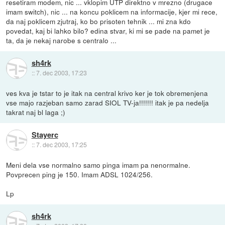
resetiram modem, nic ... vklopim UTP direktno v mrezno (drugace
imam switch), nic ... na koncu poklicem na informacije, kjer mi rece,
da naj poklicem zjutraj, ko bo prisoten tehnik ... mi zna kdo
povedat, kaj bi lahko bilo? edina stvar, ki mi se pade na pamet je
ta, da je nekaj narobe s centralo ...
sh4rk
::
7. dec 2003, 17:23
ves kva je tstar to je itak na central krivo ker je tok obremenjena
vse majo razjeban samo zarad SIOL TV-ja!!!!!!! itak je pa nedelja
takrat naj bl laga ;)
Stayerc
::
7. dec 2003, 17:25
Meni dela vse normalno samo pinga imam pa nenormalne.
Povprecen ping je 150. Imam ADSL 1024/256.
Lp
sh4rk