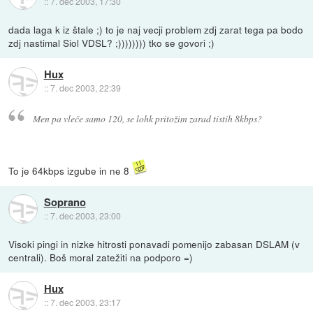
::
7. dec 2003, 17:30
dada laga k iz štale ;) to je naj vecji problem zdj zarat tega pa bodo
zdj nastimal Siol VDSL? ;)))))))) tko se govori ;)
Hux
::
7. dec 2003, 22:39
Men pa vleče samo 120, se lohk pritožim zarad tistih 8kbps?
To je 64kbps izgube in ne 8
Soprano
::
7. dec 2003, 23:00
Visoki pingi in nizke hitrosti ponavadi pomenijo zabasan DSLAM (v
centrali). Boš moral zatežiti na podporo =)
Hux
::
7. dec 2003, 23:17