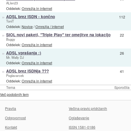
ALIen23
Oddelek:
Omrežja in internet
»
ADSL brez ISDN - končno
112
ToniT
Oddelek:
Novice
/
Omrežja / internet
»
SIOL novi paketi, "Triple Play" ter omejitve na lokacijo
22
Buggy
Oddelek:
Omrežja in internet
»
ADSL vprašanja :)
26
Mr. Wally DJ
Oddelek:
Omrežja in internet
»
ADSL brez ISDNja ???
41
Poglavarcek
Oddelek:
Omrežja in internet
Tema
Sporočila
Več podobnih tem
Pravila
Večina pravic pridržanih
Odgovornost
Oglaševanje
Kontakt
ISSN 1581-0186