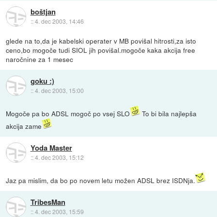
boštjan
::
4. dec 2003, 14:46
glede na to,da je kabelski operater v MB povišal hitrosti,za isto
ceno,bo mogoče tudi SIOL jih povišal.mogoče kaka akcija free
naročnine za 1 mesec
goku :)
::
4. dec 2003, 15:00
Mogoče pa bo ADSL mogoč po vsej SLO
To bi bila najlepša
akcija zame
Yoda Master
::
4. dec 2003, 15:12
Jaz pa mislim, da bo po novem letu možen ADSL brez ISDNja.
TribesMan
::
4. dec 2003, 15:59