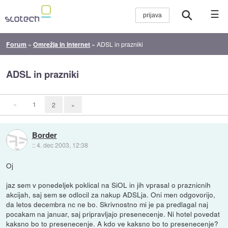
☰
Forum
»
Omrežja in internet
»
ADSL in prazniki
ADSL in prazniki
«
1
2
»
Border
::
4. dec 2003, 12:38
Oj
jaz sem v ponedeljek poklical na SiOL in jih vprasal o praznicnih
akcijah, saj sem se odlocil za nakup ADSLja. Oni men odgovorijo,
da letos decembra nc ne bo. Skrivnostno mi je pa predlagal naj
pocakam na januar, saj pripravljajo presenecenje. Ni hotel povedat
kaksno bo to presenecenje. A kdo ve kaksno bo to presenecenje?