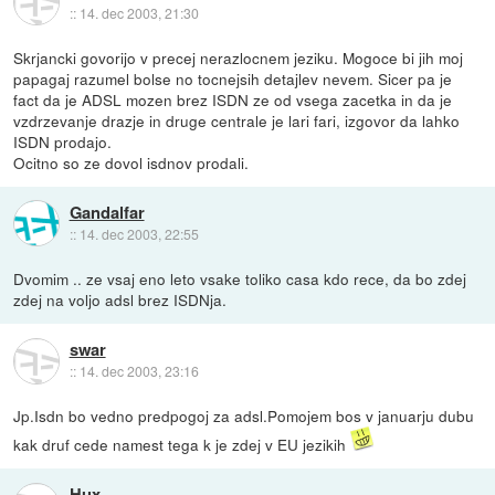
::
14. dec 2003, 21:30
Skrjancki govorijo v precej nerazlocnem jeziku. Mogoce bi jih moj
papagaj razumel bolse no tocnejsih detajlev nevem. Sicer pa je
fact da je ADSL mozen brez ISDN ze od vsega zacetka in da je
vzdrzevanje drazje in druge centrale je lari fari, izgovor da lahko
ISDN prodajo.
Ocitno so ze dovol isdnov prodali.
Gandalfar
::
14. dec 2003, 22:55
Dvomim .. ze vsaj eno leto vsake toliko casa kdo rece, da bo zdej
zdej na voljo adsl brez ISDNja.
swar
::
14. dec 2003, 23:16
Jp.Isdn bo vedno predpogoj za adsl.Pomojem bos v januarju dubu
kak druf cede namest tega k je zdej v EU jezikih
Hux