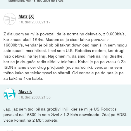
spremenilo:
Hux
(
8. dec 2003 ob 17:03
)
Matri[X]
::
8. dec 2003, 21:17
Z dialupom se mi je povezal, da je normalno delovalo, z 9.600bit/s,
kar znese okoli 1KB/s. Modem se je sicer lahko povezal z
16800bit/s, vendar je bil ob bil takrat download manjši in sem mogu
zato spustit max hitrost. Imel sem U.S. Robotics modem, ker drugi
niso delovali na tej liniji. Naj omenim, da smo imeli na liniji dušilke,
ker se je drugače radio slišal v telefonu. Kabel je pa po zraku :) Za
ISDN imamo sicer drug priključek (nov naročnik), vendar ne vem
točno kako so telekomovci to sčarali. Od centrale pa do nas je pa
za kakšne 4km kabla.
Mavrik
::
8. dec 2003, 21:55
Jap, jaz sem tudi bil na grozljivi liniji, kjer se mi je US Robotics
povezal na 16800 in sem živel z 1.2 kb/s downloada. Zdaj pa ADSL
vleče komot na 2 Mbit paketu.