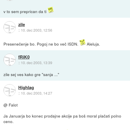
v to sem preprican da ti
zile
::
10. dec 2003, 12:56
Presenečenje bo. Pogoj ne bo več ISDN.
Aleluja.
fRiK0
::
10. dec 2003, 13:39
zile sej ves kako gre "sanja ..."
Highlag
::
10. dec 2003, 14:27
@ Falot
Ja Januarja bo konec prodajne akcije pa boš moral plačati polno
ceno.