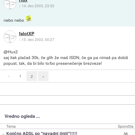
::
14. dec 2003, 23:33
nebo nebo
falotXP
::
15. dec 2003, 00:27
@Hux2
saj itak plačaš 30k, če glih že maš ISDN, če ga pa nimaš pa dobiš
popust, tak, da bi bilo to/bo presenečenje brezveze!
«
1
2
»
Vredno ogleda ...
Tema
Sporočila
»
Končno ADSL po "navadni liniji"!!!!!
36