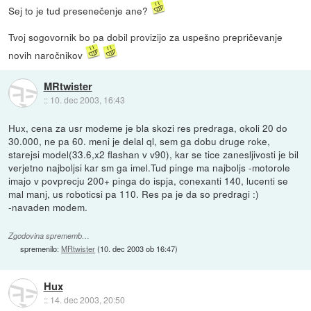
Sej to je tud presenečenje ane?
Tvoj sogovornik bo pa dobil provizijo za uspešno prepričevanje
novih naročnikov
MRtwister
::
10. dec 2003, 16:43
Hux, cena za usr modeme je bla skozi res predraga, okoli 20 do
30.000, ne pa 60. meni je delal ql, sem ga dobu druge roke,
starejsi model(33.6,x2 flashan v v90), kar se tice zanesljivosti je bil
verjetno najboljsi kar sm ga imel.Tud pinge ma najboljs -motorole
imajo v povprecju 200+ pinga do ispja, conexanti 140, lucenti se
mal manj, us roboticsi pa 110. Res pa je da so predragi :)
-navaden modem.
Zgodovina sprememb…
spremenilo:
MRtwister
(
10. dec 2003 ob 16:47
)
Hux
::
14. dec 2003, 20:50