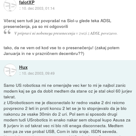
falotXP
::
10. dec 2003, 01:14
Včeraj sem tudi jaz povprašal na Siol-u glede teka ADSL
presenečenja, pa so mi odgovorili
V pripravi ni nobenega presenecenja v zvezi z ADSL povezavo.
tako, da ne vem od kod vse to o presenečenju! (zakaj potem
Januarja in ne v prazničnem decembru??)
Hux
::
10. dec 2003, 09:49
Samo US roboticsa mi ne omenjajte vec ker to mi je najbol zanic
modem kaj se ga da dobit medtem da stane oz je stal okol 60 jurjev
takrat.
z USroboticsom me je disconectalo kr redno vsake 2 dni reicmo
povprecno 2 leti in proti koncu 2 let se je to stopnjevalo da je blo
nakoncu ze vsake 30min do 2 uri. Pol sem si sposodo drugi
modem tudi USrobotics in enako nakar sem obupal kupo Asusa za
8 jurjerv in od takrat vec ni blo niti enega disconnecta. Medtem
sem pa ze vse probal USB, Com in isto sraje. ISDN seveda.