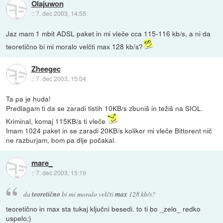
Olajuwon
::
7. dec 2003, 14:55
Jaz mam 1 mbit ADSL paket in mi vleče cca 115-116 kb/s, a ni da
teoretično bi mi moralo velčti max 128 kb/s?
Zheegec
::
7. dec 2003, 15:04
Ta pa je huda!
Predlagam ti da se zaradi tistih 10KB/s zbuniš in težiš na SIOL.
Kriminal, komaj 115KB/s ti vleče
Imam 1024 paket in se zaradi 20KB/s kolikor mi vleče Bittorent nič
ne razburjam, bom pa dlje počakal.
mare_
::
7. dec 2003, 15:19
da
teoretično
bi mi moralo velčti
max
128 kb/s?
teoretično in max sta tukaj ključni besedi. to ti bo _zelo_ redko
uspelo;)