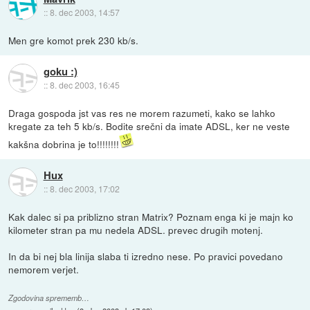
::
8. dec 2003, 14:57
Men gre komot prek 230 kb/s.
goku :)
::
8. dec 2003, 16:45
Draga gospoda jst vas res ne morem razumeti, kako se lahko
kregate za teh 5 kb/s. Bodite srečni da imate ADSL, ker ne veste
kakšna dobrina je to!!!!!!!!
Hux
::
8. dec 2003, 17:02
Kak dalec si pa priblizno stran Matrix? Poznam enga ki je majn ko
kilometer stran pa mu nedela ADSL. prevec drugih motenj.
In da bi nej bla linija slaba ti izredno nese. Po pravici povedano
nemorem verjet.
Zgodovina sprememb…