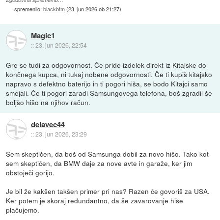
spremenilo:
blackbfm
(
23. jun 2026 ob 21:27
)
Magic1
::
23. jun 2026, 22:54
Gre se tudi za odgovornost. Če pride izdelek direkt iz Kitajske do
končnega kupca, ni tukaj nobene odgovornosti. Če ti kupiš kitajsko
napravo s defektno baterijo in ti pogori hiša, se bodo Kitajci samo
smejali. Če ti pogori zaradi Samsungovega telefona, boš zgradil še
boljšo hišo na njihov račun.
delavec44
::
23. jun 2026, 23:29
Sem skeptičen, da boš od Samsunga dobil za novo hišo. Tako kot
sem skeptičen, da BMW daje za nove avte in garaže, ker jim
obstoječi gorijo.
Je bil že kakšen takšen primer pri nas? Razen če govoriš za USA.
Ker potem je skoraj redundantno, da še zavarovanje hiše
plačujemo.