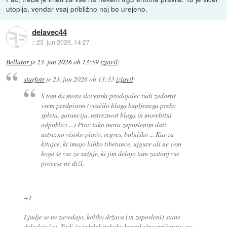
utopija, vendar vsaj približno naj bo urejeno.
delavec44
::
23. jun 2026, 14:27
Bellator
je
23. jun 2026 ob 13:59
izjavil
:
starfotr
je
23. jun 2026 ob 13:33
izjavil
:
S tem da mora slovenski prodajalec tudi zadostit
vsem predpisom (vračilo blaga kupljenega preko
spleta, garancija, ustreznost blaga in morebitni
odpoklici ...) Prav tako mora zaposlenim dati
ustrezno visoko plačo, regres, bolniško ... Kar za
kitajce, ki imajo lahko tibetance, ujgure ali ne vem
koga še vse za sužnje, ki jim delajo tam zastonj vse
procese ne drži.
+1
Ljudje se ne zavedajo, koliko država (in zaposleni) stane
delodajalca. Tudi če izdelek nekako brezplačno pričarajo, ne