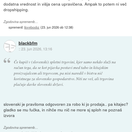
dodatna vrednost in višja cena upravičena. Ampak to potem ni več
dropshipping.
Zgodovina sprememb…
spremenil:
iloveboobz
(
23. jun 2026 ob 12:38
)
blackbfm
::
23. jun 2026, 13:16
Če kupiš v (slovenski) spletni trgovini, kjer samo nekdo služi na
račun tega, da se kot pijavka postavi med tabo in kitajskim
proizvajalcem ali trgovcem, pa nisi naredil v bistvu nič
koristnega za slovensko gospodarstvo. Niti ne veš, ali trgovina
plačuje davke slovenski državi.
slovenski je praviloma odgovoren za robo ki jo prodaja.. pa kitajec?
gladko se mu fučka, in nihče mu nič ne more sj sploh ne poznaš
izvora
Zgodovina sprememb…