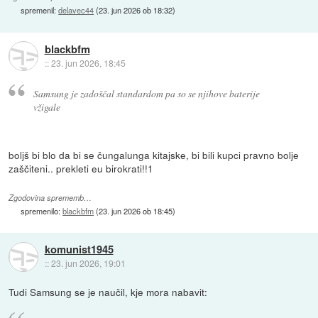
spremenil:
delavec44
(
23. jun 2026 ob 18:32
)
blackbfm
::
23. jun 2026, 18:45
Samsung je zadoščal standardom pa so se njihove baterije
vžigale
boljš bi blo da bi se čungalunga kitajske, bi bili kupci pravno bolje
zaščiteni.. prekleti eu birokrati!!1
Zgodovina sprememb…
spremenilo:
blackbfm
(
23. jun 2026 ob 18:45
)
komunist1945
::
23. jun 2026, 19:01
Tudi Samsung se je naučil, kje mora nabavit: