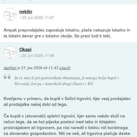
nekikr
::
23. jun 2026, 11:47
Ampak preprodajalec zaposluje lokalno, plače nakazuje lokalno in
ta lokalni denar gre v lokalno okolje. Se pravi tudi k tebi.
Okapi
::
23. jun 2026, 11:48
starfotr
je
23. jun 2026 ob 11:42
izjavil
:
In če smo že pri patriotskem obnašanju, je mnogo bolje kupit v
Sloveniji, kot pa v katerikoli drugi članici v EU.
Kvečjemu v primeru, da kupiš v fizični trgovini, kjer vsaj prodajalec
ali prodajalka nekaj dobi od tega.
Če kupiš v (slovenski) spletni trgovini, kjer samo nekdo služi na
račun tega, da se kot pijavka postavi med tabo in kitajskim
proizvajalcem ali trgovcem, pa nisi naredil v bistvu nič koristnega
za slovensko gospodarstvo. Niti ne veš, ali trgovina plačuje davke