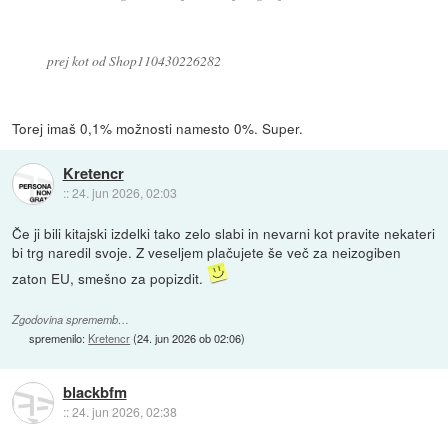
prej kot od Shop110430226282
Torej imaš 0,1% možnosti namesto 0%. Super.
Kretencr
::
24. jun 2026, 02:03
Če ji bili kitajski izdelki tako zelo slabi in nevarni kot pravite nekateri
bi trg naredil svoje. Z veseljem plačujete še več za neizogiben
zaton EU, smešno za popizdit.
Zgodovina sprememb…
spremenilo:
Kretencr
(
24. jun 2026 ob 02:06
)
blackbfm
::
24. jun 2026, 02:38