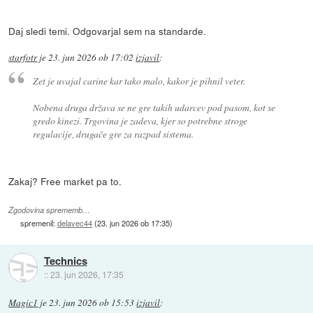
Daj sledi temi. Odgovarjal sem na standarde.
starfotr
je
23. jun 2026 ob 17:02
izjavil
:
Zet je uvajal carine kar tako malo, kakor je pihnil veter.
Nobena druga država se ne gre takih udarcev pod pasom, kot se
gredo kinezi. Trgovina je zadeva, kjer so potrebne stroge
regulacije, drugače gre za razpad sistema.
Zakaj? Free market pa to.
Zgodovina sprememb…
spremenil:
delavec44
(
23. jun 2026 ob 17:35
)
Technics
::
23. jun 2026, 17:35
Magic1
je
23. jun 2026 ob 15:53
izjavil
: