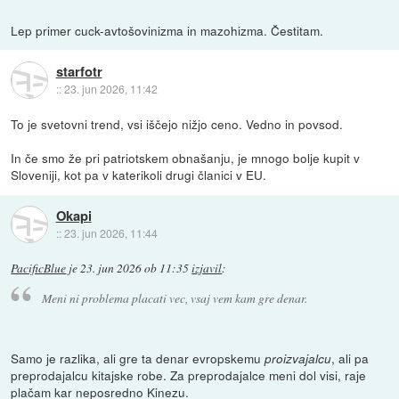
Lep primer cuck-avtošovinizma in mazohizma. Čestitam.
starfotr
::
23. jun 2026, 11:42
To je svetovni trend, vsi iščejo nižjo ceno. Vedno in povsod.
In če smo že pri patriotskem obnašanju, je mnogo bolje kupit v
Sloveniji, kot pa v katerikoli drugi članici v EU.
Okapi
::
23. jun 2026, 11:44
PacificBlue
je
23. jun 2026 ob 11:35
izjavil
:
Meni ni problema placati vec, vsaj vem kam gre denar.
Samo je razlika, ali gre ta denar evropskemu
, ali pa
proizvajalcu
preprodajalcu kitajske robe. Za preprodajalce meni dol visi, raje
plačam kar neposredno Kinezu.