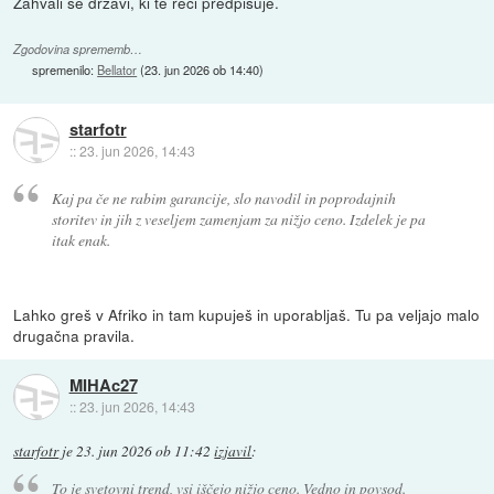
Zahvali se državi, ki te reči predpisuje.
Zgodovina sprememb…
spremenilo:
Bellator
(
23. jun 2026 ob 14:40
)
starfotr
::
23. jun 2026, 14:43
Kaj pa če ne rabim garancije, slo navodil in poprodajnih
storitev in jih z veseljem zamenjam za nižjo ceno. Izdelek je pa
itak enak.
Lahko greš v Afriko in tam kupuješ in uporabljaš. Tu pa veljajo malo
drugačna pravila.
MIHAc27
::
23. jun 2026, 14:43
starfotr
je
23. jun 2026 ob 11:42
izjavil
:
To je svetovni trend, vsi iščejo nižjo ceno. Vedno in povsod.