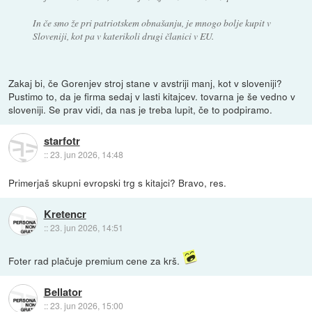
In če smo že pri patriotskem obnašanju, je mnogo bolje kupit v
Sloveniji, kot pa v katerikoli drugi članici v EU.
Zakaj bi, če Gorenjev stroj stane v avstriji manj, kot v sloveniji?
Pustimo to, da je firma sedaj v lasti kitajcev. tovarna je še vedno v
sloveniji. Se prav vidi, da nas je treba lupit, če to podpiramo.
starfotr
::
23. jun 2026, 14:48
Primerjaš skupni evropski trg s kitajci? Bravo, res.
Kretencr
::
23. jun 2026, 14:51
Foter rad plačuje premium cene za krš.
Bellator
::
23. jun 2026, 15:00