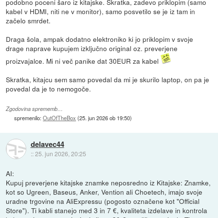
podobno poceni šaro iz kitajske. Skratka, zadevo priklopim (samo
kabel v HDMI, niti ne v monitor), samo posvetilo se je iz tam in
začelo smrdet.
Draga šola, ampak dodatno elektroniko ki jo priklopim v svoje
drage naprave kupujem izključno original oz. preverjene
proizvajalce. Mi ni več panike dat 30EUR za kabel
Skratka, kitajcu sem samo povedal da mi je skurilo laptop, on pa je
povedal da je to nemogoče.
Zgodovina sprememb…
spremenilo:
OutOfTheBox
(
25. jun 2026 ob 19:50
)
delavec44
::
25. jun 2026, 20:25
AI:
Kupuj preverjene kitajske znamke neposredno iz Kitajske: Znamke,
kot so Ugreen, Baseus, Anker, Vention ali Choetech, imajo svoje
uradne trgovine na AliExpressu (pogosto označene kot "Official
Store"). Ti kabli stanejo med 3 in 7 €, kvaliteta izdelave in kontrola