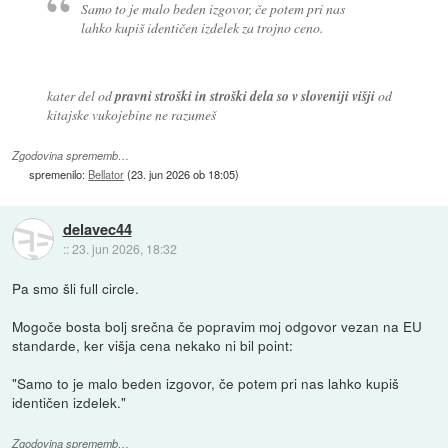
Samo to je malo beden izgovor, če potem pri nas
lahko kupiš identičen izdelek za trojno ceno.
kater del od
pravni stroški in stroški dela so v sloveniji višji
od
kitajske vukojebine ne razumeš
Zgodovina sprememb…
spremenilo:
Bellator
(
23. jun 2026 ob 18:05
)
delavec44
::
23. jun 2026, 18:32
Pa smo šli full circle.
Mogoče bosta bolj srečna če popravim moj odgovor vezan na EU
standarde, ker višja cena nekako ni bil point:
"Samo to je malo beden izgovor, če potem pri nas lahko kupiš
identičen izdelek."
Zgodovina sprememb…