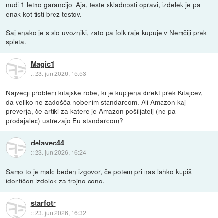
nudi 1 letno garancijo. Aja, teste skladnosti opravi, izdelek je pa
enak kot tisti brez testov.
Saj enako je s slo uvozniki, zato pa folk raje kupuje v Nemčiji prek
spleta.
Magic1
::
23. jun 2026, 15:53
Največji problem kitajske robe, ki je kupljena direkt prek Kitajcev,
da veliko ne zadošča nobenim standardom. Ali Amazon kaj
preverja, če artiki za katere je Amazon pošiljatelj (ne pa
prodajalec) ustrezajo Eu standardom?
delavec44
::
23. jun 2026, 16:24
Samo to je malo beden izgovor, če potem pri nas lahko kupiš
identičen izdelek za trojno ceno.
starfotr
::
23. jun 2026, 16:32