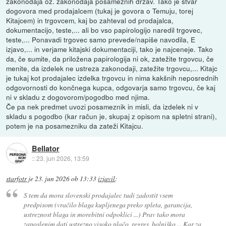
zakonodaja oz. zakonodaja posameznih držav. Tako je stvar
dogovora med prodajalcem (tukaj je govora o Temuju, torej
Kitajcem) in trgovcem, kaj bo zahteval od prodajalca,
dokumentacijo, teste,... ali bo vso papirologijo naredil trgovec,
teste,... Ponavadi trgovec samo prevede/napiše navodila, E
izjavo,... in verjame kitajski dokumentaciji, tako je najceneje. Tako
da, če sumite, da priložena papirologija ni ok, zatežite trgovcu, če
menite, da izdelek ne ustreza zakonodaji, zatežite trgovcu,... Kitajc
je tukaj kot prodajalec izdelka trgovcu in nima kakšnih neposrednih
odgovornosti do končnega kupca, odgovarja samo trgovcu, če kaj
ni v skladu z dogovorom/pogodbo med njima.
Če pa nek predmet uvozi posameznik in misli, da izdelek ni v
skladu s pogodbo (kar račun je, skupaj z opisom na spletni strani),
potem je na posamezniku da zateži Kitajcu.
Bellator
::
23. jun 2026, 13:59
starfotr
je
23. jun 2026 ob 13:33
izjavil
:
S tem da mora slovenski prodajalec tudi zadostit vsem
predpisom (vračilo blaga kupljenega preko spleta, garancija,
ustreznost blaga in morebitni odpoklici ...) Prav tako mora
zaposlenim dati ustrezno visoko plačo, regres, bolniško ... Kar za