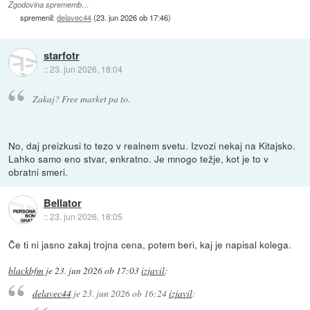
Zgodovina sprememb…
spremenil:
delavec44
(
23. jun 2026 ob 17:46
)
starfotr
::
23. jun 2026, 18:04
Zakaj? Free market pa to.
No, daj preizkusi to tezo v realnem svetu. Izvozi nekaj na Kitajsko.
Lahko samo eno stvar, enkratno. Je mnogo težje, kot je to v
obratni smeri.
Bellator
::
23. jun 2026, 18:05
Če ti ni jasno zakaj trojna cena, potem beri, kaj je napisal kolega.
blackbfm
je
23. jun 2026 ob 17:03
izjavil
:
delavec44
je
23. jun 2026 ob 16:24
izjavil
: