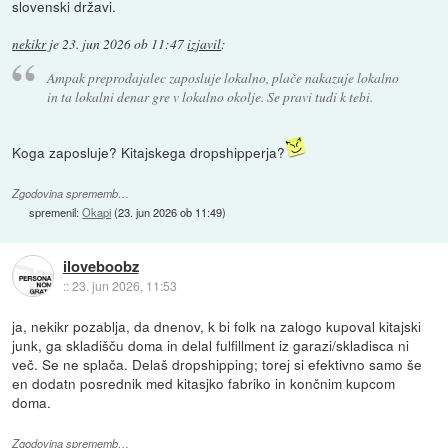
slovenski državi.
nekikr
je
23. jun 2026 ob 11:47
izjavil
:
Ampak preprodajalec zaposluje lokalno, plače nakazuje lokalno
in ta lokalni denar gre v lokalno okolje. Se pravi tudi k tebi.
Koga zaposluje? Kitajskega dropshipperja?
Zgodovina sprememb…
spremenil:
Okapi
(
23. jun 2026 ob 11:49
)
iloveboobz
::
23. jun 2026, 11:53
ja, nekikr pozablja, da dnenov, k bi folk na zalogo kupoval kitajski
junk, ga skladišču doma in delal fulfillment iz garazi/skladisca ni
več. Se ne splača. Delaš dropshipping; torej si efektivno samo še
en dodatn posrednik med kitasjko fabriko in končnim kupcom
doma.
Zgodovina sprememb…