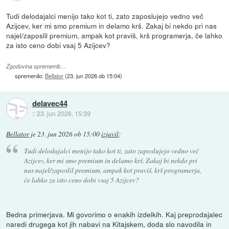
Tudi delodajalci menijo tako kot ti, zato zaposlujejo vedno več
Azijcev, ker mi smo premium in delamo krš. Zakaj bi nekdo pri nas
najel/zaposlil premium, ampak kot praviš, krš programerja, če lahko
za isto ceno dobi vsaj 5 Azijcev?
Zgodovina sprememb…
spremenilo:
Bellator
(
23. jun 2026 ob 15:04
)
delavec44
::
23. jun 2026, 15:39
Bellator
je
23. jun 2026 ob 15:00
izjavil
:
Tudi delodajalci menijo tako kot ti, zato zaposlujejo vedno več
Azijcev, ker mi smo premium in delamo krš. Zakaj bi nekdo pri
nas najel/zaposlil premium, ampak kot praviš, krš programerja,
če lahko za isto ceno dobi vsaj 5 Azijcev?
Bedna primerjava. Mi govorimo o enakih izdelkih. Kaj preprodajalec
naredi drugega kot jih nabavi na Kitajskem, doda slo navodila in