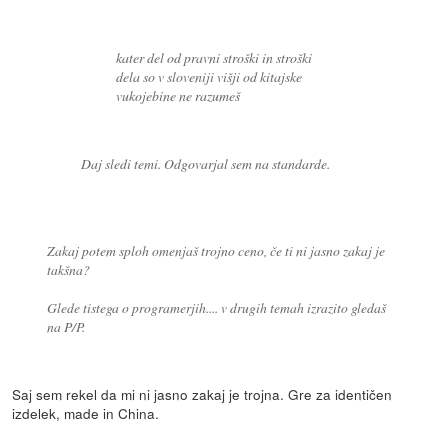
kater del od pravni stroški in stroški
dela so v sloveniji višji od kitajske
vukojebine ne razumeš
Daj sledi temi. Odgovarjal sem na standarde.
Zakaj potem sploh omenjaš trojno ceno, če ti ni jasno zakaj je
takšna?
Glede tistega o programerjih.... v drugih temah izrazito gledaš
na P/P.
Saj sem rekel da mi ni jasno zakaj je trojna. Gre za identičen
izdelek, made in China.