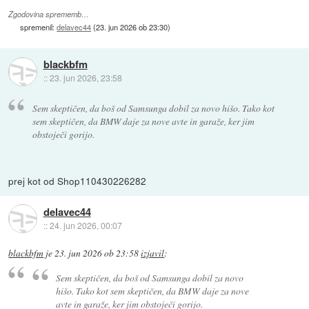
Zgodovina sprememb…
spremenil:
delavec44
(
23. jun 2026 ob 23:30
)
blackbfm
::
23. jun 2026, 23:58
Sem skeptičen, da boš od Samsunga dobil za novo hišo. Tako kot
sem skeptičen, da BMW daje za nove avte in garaže, ker jim
obstoječi gorijo.
prej kot od Shop110430226282
delavec44
::
24. jun 2026, 00:07
blackbfm
je
23. jun 2026 ob 23:58
izjavil
:
Sem skeptičen, da boš od Samsunga dobil za novo
hišo. Tako kot sem skeptičen, da BMW daje za nove
avte in garaže, ker jim obstoječi gorijo.