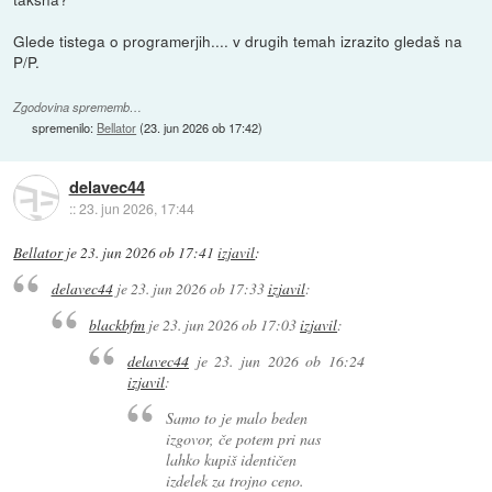
Glede tistega o programerjih.... v drugih temah izrazito gledaš na
P/P.
Zgodovina sprememb…
spremenilo:
Bellator
(
23. jun 2026 ob 17:42
)
delavec44
::
23. jun 2026, 17:44
Bellator
je
23. jun 2026 ob 17:41
izjavil
:
delavec44
je
23. jun 2026 ob 17:33
izjavil
:
blackbfm
je
23. jun 2026 ob 17:03
izjavil
:
delavec44
je
23. jun 2026 ob 16:24
izjavil
:
Samo to je malo beden
izgovor, če potem pri nas
lahko kupiš identičen
izdelek za trojno ceno.