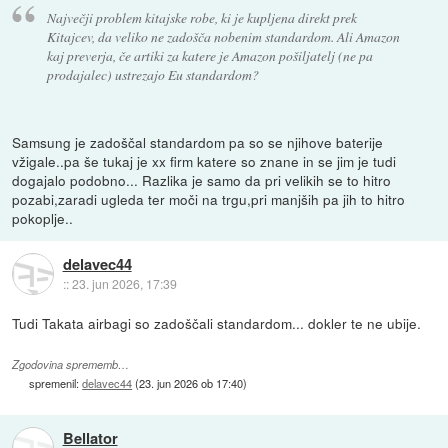
Največji problem kitajske robe, ki je kupljena direkt prek
Kitajcev, da veliko ne zadošča nobenim standardom. Ali Amazon
kaj preverja, če artiki za katere je Amazon pošiljatelj (ne pa
prodajalec) ustrezajo Eu standardom?
Samsung je zadoščal standardom pa so se njihove baterije
vžigale..pa še tukaj je xx firm katere so znane in se jim je tudi
dogajalo podobno... Razlika je samo da pri velikih se to hitro
pozabi,zaradi ugleda ter moči na trgu,pri manjših pa jih to hitro
pokoplje..
delavec44
::
23. jun 2026, 17:39
Tudi Takata airbagi so zadoščali standardom... dokler te ne ubije.
Zgodovina sprememb…
spremenil:
delavec44
(
23. jun 2026 ob 17:40
)
Bellator