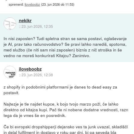
spremenil:
iloveboobz
(
23. jun 2026 ob 11:53
)
nekikr
::
23. jun 2026, 12:35
In nisi zaposlen? Tudi spletna stran se sama postavi, oglaševanje
je AI, prav tako računovodstvo? Se pravi lahko narediš, spotoma,
med službo (če niti sam nisi zaposlen) biznis z nič stroška in še
vedno ne moreš konkurirati Kitajcu? Zanimivo.
iloveboobz
::
23. jun 2026, 12:38
z shopify in podobnimi platformami je danes to dead easy za
postavit.
Najtezje je tle najdet kupce, k bojo tvojo marzo požl, če lahko
direktno od kitajca kupi. Pač tle ni nobene dodatne vrednosti, razn
tega da je vmes še en posrednik.
Če bi evropski dropshipperji dejansko ves ta junk uvazal, skladiščl
in delal fulfilment in dostavo v roku par dni, bi pa seveda bla