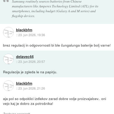
Samsung routinely sources batteries from Chinese
manufacturers like Amperex Technology Limited (ATL) for its
smartphones, including budget (Galaxy A and M series) and
flagship devices.
blackbfm
::
23. jun 2026, 19:36
brez regulacij in odgovornosti bi ble čungalunga baterije bolj varne!
delavec44
::
23. jun 2026, 20:57
Regulacija je zgleda le na papirju.
blackbfm
::
23. jun 2026, 21:26
aja pol so odpoklici izdlekov zarad dobre volje proizvajalcev.. oni
vejo kaj je dobro za potrošnika!
Zgodovina sprememb…