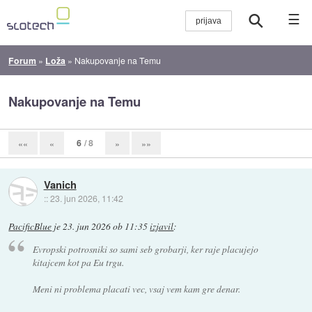
☰
Forum
»
Loža
»
Nakupovanje na Temu
Nakupovanje na Temu
6
/ 8
««
«
»
»»
Vanich
::
23. jun 2026, 11:42
PacificBlue
je
23. jun 2026 ob 11:35
izjavil
:
Evropski potrosniki so sami seb grobarji, ker raje placujejo
kitajcem kot pa Eu trgu.
Meni ni problema placati vec, vsaj vem kam gre denar.