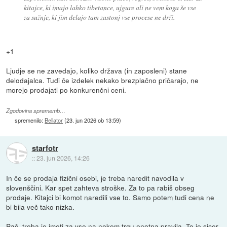
kitajce, ki imajo lahko tibetance, ujgure ali ne vem koga še vse
za sužnje, ki jim delajo tam zastonj vse procese ne drži.
+1
Ljudje se ne zavedajo, koliko država (in zaposleni) stane
delodajalca. Tudi če izdelek nekako brezplačno pričarajo, ne
morejo prodajati po konkurenčni ceni.
Zgodovina sprememb…
spremenilo:
Bellator
(
23. jun 2026 ob 13:59
)
starfotr
::
23. jun 2026, 14:26
In če se prodaja fizični osebi, je treba naredit navodila v
slovenščini. Kar spet zahteva stroške. Za to pa rabiš obseg
prodaje. Kitajci bi komot naredili vse to. Samo potem tudi cena ne
bi bila več tako nizka.
Pač, treba je imeti za vse na nekem trgu enotna pravila. To je sicer