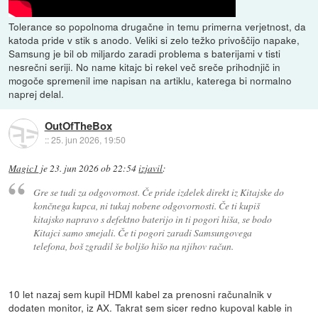
Tolerance so popolnoma drugačne in temu primerna verjetnost, da
katoda pride v stik s anodo. Veliki si zelo težko privoščijo napake,
Samsung je bil ob miljardo zaradi problema s baterijami v tisti
nesrečni seriji. No name kitajc bi rekel več sreče prihodnjič in
mogoče spremenil ime napisan na artiklu, katerega bi normalno
naprej delal.
OutOfTheBox
::
25. jun 2026, 19:50
Magic1
je
23. jun 2026 ob 22:54
izjavil
:
Gre se tudi za odgovornost. Če pride izdelek direkt iz Kitajske do
končnega kupca, ni tukaj nobene odgovornosti. Če ti kupiš
kitajsko napravo s defektno baterijo in ti pogori hiša, se bodo
Kitajci samo smejali. Če ti pogori zaradi Samsungovega
telefona, boš zgradil še boljšo hišo na njihov račun.
10 let nazaj sem kupil HDMI kabel za prenosni računalnik v
dodaten monitor, iz AX. Takrat sem sicer redno kupoval kable in