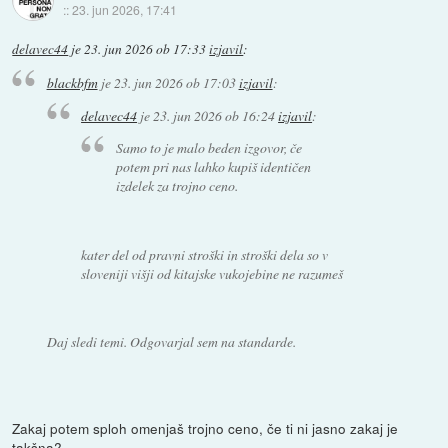
::
23. jun 2026, 17:41
delavec44
je
23. jun 2026 ob 17:33
izjavil
:
blackbfm
je
23. jun 2026 ob 17:03
izjavil
:
delavec44
je
23. jun 2026 ob 16:24
izjavil
:
Samo to je malo beden izgovor, če
potem pri nas lahko kupiš identičen
izdelek za trojno ceno.
kater del od pravni stroški in stroški dela so v
sloveniji višji od kitajske vukojebine ne razumeš
Daj sledi temi. Odgovarjal sem na standarde.
Zakaj potem sploh omenjaš trojno ceno, če ti ni jasno zakaj je
takšna?