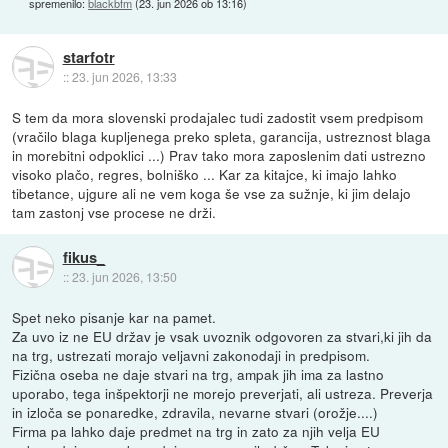
spremenilo:
blackbfm
(
23. jun 2026 ob 13:16
)
starfotr
::
23. jun 2026, 13:33
S tem da mora slovenski prodajalec tudi zadostit vsem predpisom
(vračilo blaga kupljenega preko spleta, garancija, ustreznost blaga
in morebitni odpoklici ...) Prav tako mora zaposlenim dati ustrezno
visoko plačo, regres, bolniško ... Kar za kitajce, ki imajo lahko
tibetance, ujgure ali ne vem koga še vse za sužnje, ki jim delajo
tam zastonj vse procese ne drži.
fikus_
::
23. jun 2026, 13:50
Spet neko pisanje kar na pamet.
Za uvo iz ne EU držav je vsak uvoznik odgovoren za stvari,ki jih da
na trg, ustrezati morajo veljavni zakonodaji in predpisom.
Fizična oseba ne daje stvari na trg, ampak jih ima za lastno
uporabo, tega inšpektorji ne morejo preverjati, ali ustreza. Preverja
in izloča se ponaredke, zdravila, nevarne stvari (orožje....)
Firma pa lahko daje predmet na trg in zato za njih velja EU