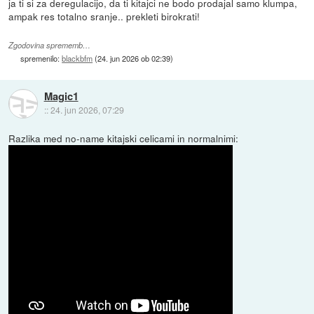
ja ti si za deregulacijo, da ti kitajci ne bodo prodajal samo klumpa,
ampak res totalno sranje.. prekleti birokrati!
Zgodovina sprememb…
spremenilo:
blackbfm
(
24. jun 2026 ob 02:39
)
Magic1
::
24. jun 2026, 07:29
Razlika med no-name kitajski celicami in normalnimi: