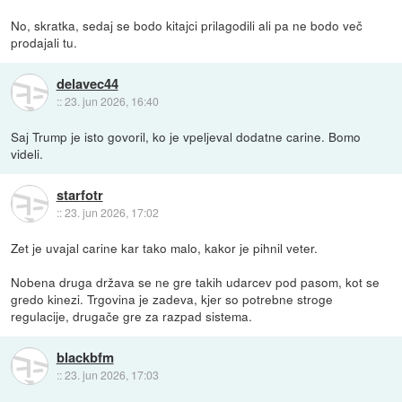
No, skratka, sedaj se bodo kitajci prilagodili ali pa ne bodo več
prodajali tu.
delavec44
::
23. jun 2026, 16:40
Saj Trump je isto govoril, ko je vpeljeval dodatne carine. Bomo
videli.
starfotr
::
23. jun 2026, 17:02
Zet je uvajal carine kar tako malo, kakor je pihnil veter.
Nobena druga država se ne gre takih udarcev pod pasom, kot se
gredo kinezi. Trgovina je zadeva, kjer so potrebne stroge
regulacije, drugače gre za razpad sistema.
blackbfm
::
23. jun 2026, 17:03