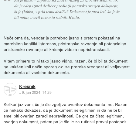
da je eden izmed dedičev predložil notarsko overjen dokument,
ki je (lahko) v prid temu dediču? Dokument je pred leti, ko je še
bil notar, overil ravno ta sodnik. Hvala.
Načeloma da, vendar je potrebno jasno s prstom pokazati na
morebiten konflikt interesov, pristransko ravnanje ali potencialno
pristransko ravnanje ali kršenje videza nepristranskosti.
V tem primeru to ni tako jasno vidno, razen, če bi bil ta dokument
na kakšen koli način sporen oz. se prereka vrednost ali veljavnost
dokumenta ali vsebine dokumenta.
Kresnik
::
9. jan 2024, 14:29
Kolikor jaz vem, če je šlo zgolj za overitev dokumenta, ne. Razen
če nekako dokažeš, da je dokument nelegitimen in da ne bi bil
smel biti overjen zaradi nepravilnosti. Če gre za čisto legitimen,
overjen dokument, potem pa je šlo le za rutinski pravni postopek.