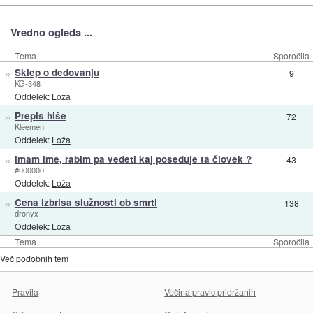
Vredno ogleda ...
Tema
Sporočila
»
Sklep o dedovanju
9
KG-348
Oddelek:
Loža
»
Prepis hiše
72
Kleemen
Oddelek:
Loža
»
imam ime, rabim pa vedeti kaj poseduje ta človek ?
43
#000000
Oddelek:
Loža
»
Cena izbrisa služnosti ob smrti
138
dronyx
Oddelek:
Loža
Tema
Sporočila
Več podobnih tem
Pravila
Večina pravic pridržanih