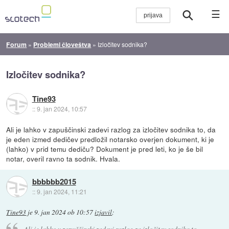
☰
Forum
»
Problemi človeštva
»
Izločitev sodnika?
Izločitev sodnika?
Tine93
::
9. jan 2024, 10:57
Ali je lahko v zapuščinski zadevi razlog za izločitev sodnika to, da
je eden izmed dedičev predložil notarsko overjen dokument, ki je
(lahko) v prid temu dediču? Dokument je pred leti, ko je še bil
notar, overil ravno ta sodnik. Hvala.
bbbbbb2015
::
9. jan 2024, 11:21
Tine93
je
9. jan 2024 ob 10:57
izjavil
:
Ali je lahko v zapuščinski zadevi razlog za izločitev sodnika to,