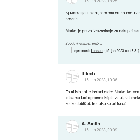
::
15. jan 2023, 18:25
Sj Market je Instant, sam mal drugo ime. B
orderje.
Market je pravo izrazoslovje za nakup ki sa
Zgodovina sprememb…
spremenil:
Lonsarg
(
15. jan 2023 ob 18:31
)
tiltech
::
15. jan 2023, 19:36
To ni isto kot je Instant order. Market kot v
bitstamp tudi ogromno kripto valut, kot banka.
koliko dobiš ob trenutku ko pritisneš.
A. Smith
::
15. jan 2023, 20:09