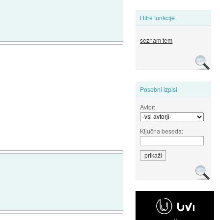
Hitre funkcije
seznam tem
Posebni izpisi
Avtor:
Ključna beseda: