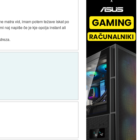
 me matra vid, imam potem težave iskat po
i naj napiše če je kje opcija instant ali
streza.