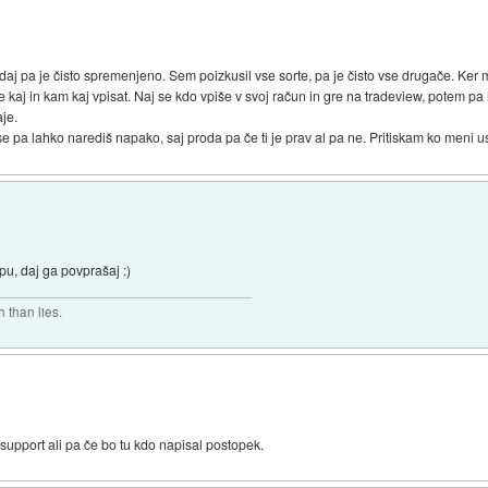
aj pa je čisto spremenjeno. Sem poizkusil vse sorte, pa je čisto vse drugače. Ker
 kaj in kam kaj vpisat. Naj se kdo vpiše v svoj račun in gre na tradeview, potem pa m
aje.
 se pa lahko narediš napako, saj proda pa če ti je prav al pa ne. Pritiskam ko meni u
mpu, daj ga povprašaj :)
 than lies.
upport ali pa če bo tu kdo napisal postopek.