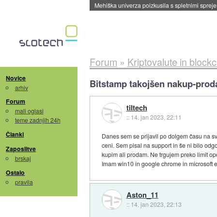
Mehiška univerza poizkusila s spletnimi sprejem
Forum
»
Kriptovalute in block
Novice
Bitstamp takojšen nakup-proda
arhiv
Forum
tiltech
mali oglasi
::
14. jan 2023, 22:11
teme zadnjih 24h
Članki
Danes sem se prijavil po dolgem času na svo
ceni. Sem pisal na support in še ni bilo od
Zaposlitve
kupim ali prodam. Ne trgujem preko limit op
brskaj
Imam win10 in google chrome in microsoft 
Ostalo
pravila
Aston_11
::
14. jan 2023, 22:13