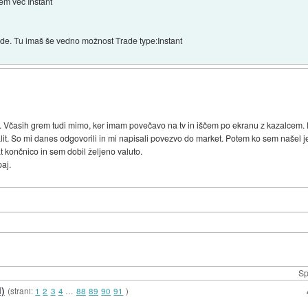
dem več Instant
de. Tu imaš še vedno možnost Trade type:Instant
 Včasih grem tudi mimo, ker imam povečavo na tv in iščem po ekranu z kazalcem.
lit. So mi danes odgovorili in mi napisali povezvo do market. Potem ko sem našel je p
 končnico in sem dobil željeno valuto.
aj.
Sp
i)
(strani:
1
2
3
4
…
88
89
90
91
)