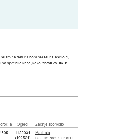
 Delam na tem da bom prešel na android,
a spet bila kriza, kako izbrati valuto. K
oročila
Ogledi
Zadnje sporočilo
4505
1132034
Machete
(493524)
23. nov 2020 08:10:41