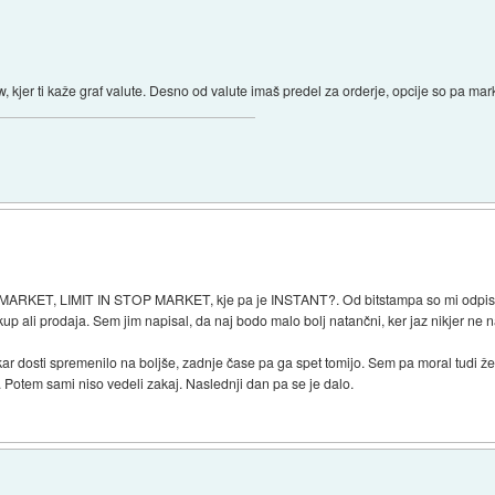
 kjer ti kaže graf valute. Desno od valute imaš predel za orderje, opcije so pa marke
o MARKET, LIMIT IN STOP MARKET, kje pa je INSTANT?. Od bitstampa so mi odpisa
kup ali prodaja. Sem jim napisal, da naj bodo malo bolj natančni, ker jaz nikjer ne 
r dosti spremenilo na boljše, zadnje čase pa ga spet tomijo. Sem pa moral tudi že kl
. Potem sami niso vedeli zakaj. Naslednji dan pa se je dalo.