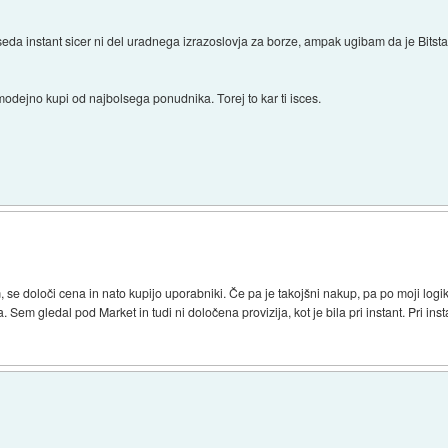
eseda instant sicer ni del uradnega izrazoslovja za borze, ampak ugibam da je Bi
modejno kupi od najbolsega ponudnika. Torej to kar ti isces.
em, se določi cena in nato kupijo uporabniki. Če pa je takojšni nakup, pa po moji log
 Sem gledal pod Market in tudi ni določena provizija, kot je bila pri instant. Pri insta