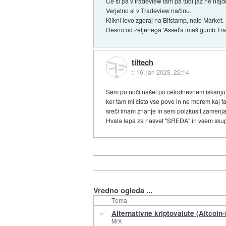
Če si pa v tradeview tam pa tudi jaz ne naj
Verjetno si v Tradeview načinu.
Klikni levo zgoraj na Bitstamp, nato Market.
Desno od željenega 'Asset'a imaš gumb Tra
tiltech
::
16. jan 2023, 22:14
Sem po noči našel po celodnevnem iskanju.
ker tam mi čisto vse pove in ne morem kaj fa
sreči imam znanje in sem poizkusil zamenjat
Hvala lepa za nasvet "SREDA" in vsem skup
Vredno ogleda ...
Tema
»
Alternativne kriptovalute (Altcoin-
MrX