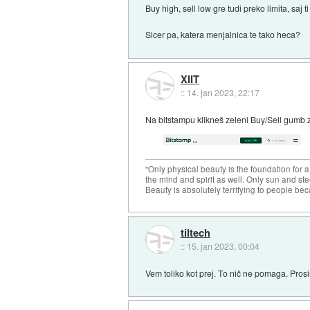
Buy high, sell low gre tudi preko limita, saj t
Sicer pa, katera menjalnica te tako heca?
XIIT
::
14. jan 2023, 22:17
Na bitstampu klikneš zeleni Buy/Sell gumb 
"Only physical beauty is the foundation for a
the mind and spirit as well. Only sun and ste
Beauty is absolutely terrifying to people beca
tiltech
::
15. jan 2023, 00:04
Vem toliko kot prej. To nič ne pomaga. Prosim