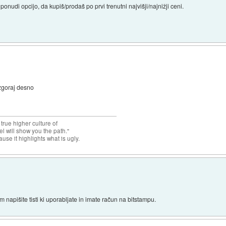
i ponudi opcijo, da kupiš/prodaš po prvi trenutni najvišji/najnižji ceni.
zgoraj desno
 true higher culture of
el will show you the path."
use it highlights what is ugly.
 napišite tisti ki uporabljate in imate račun na bitstampu.