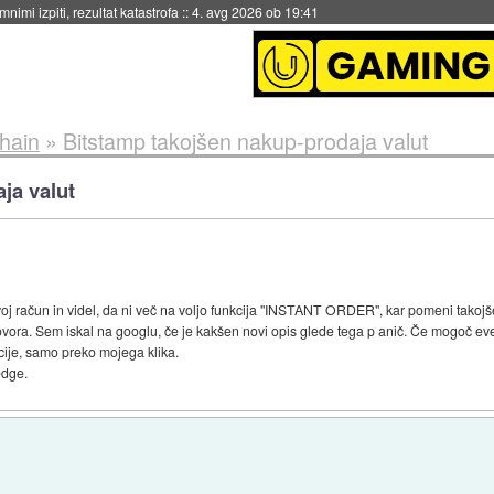
nimi izpiti, rezultat katastrofa
::
4. avg 2026 ob 19:41
chain
»
Bitstamp takojšen nakup-prodaja valut
ja valut
j račun in videl, da ni več na voljo funkcija "INSTANT ORDER", kar pomeni takojše
govora. Sem iskal na googlu, če je kakšen novi opis glede tega p anič. Če mogoč eve
cije, samo preko mojega klika.
edge.