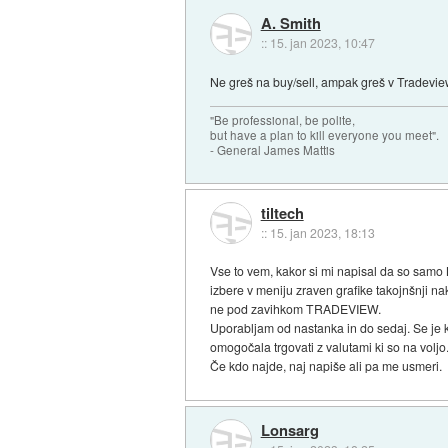
A. Smith
::
15. jan 2023, 10:47
Ne greš na buy/sell, ampak greš v Tradeview,
"Be professional, be polite,
but have a plan to kill everyone you meet".
- General James Mattis
tiltech
::
15. jan 2023, 18:13
Vse to vem, kakor si mi napisal da so sam
izbere v meniju zraven grafike takojnšnji na
ne pod zavihkom TRADEVIEW.
Uporabljam od nastanka in do sedaj. Se je ka
omogočala trgovati z valutami ki so na voljo
Če kdo najde, naj napiše ali pa me usmeri.
Lonsarg