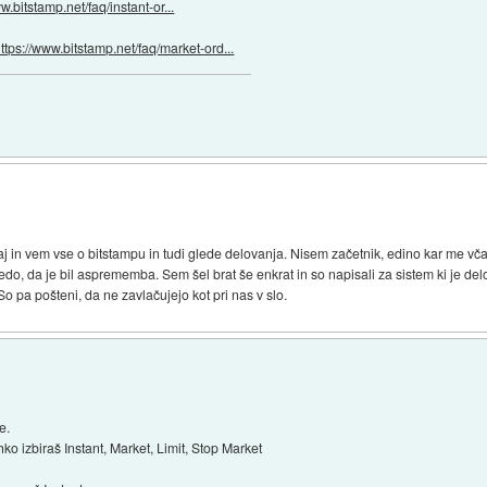
w.bitstamp.net/faq/instant-or...
ttps://www.bitstamp.net/faq/market-ord...
j in vem vse o bitstampu in tudi glede delovanja. Nisem začetnik, edino kar me vč
edo, da je bil asprememba. Sem šel brat še enkrat in so napisali za sistem ki je de
. So pa pošteni, da ne zavlačujejo kot pri nas v slo.
e.
hko izbiraš Instant, Market, Limit, Stop Market