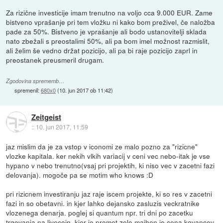
Za rizične investicije imam trenutno na voljo cca 9.000 EUR. Zame
bistveno vprašanje pri tem vložku ni kako bom preživel, če naložba
pade za 50%. Bistveno je vprašanje ali bodo ustanovitelji sklada
nato zbežali s preostalimi 50%, ali pa bom imel možnost razmislit,
ali želim še vedno držat pozicijo, ali pa bi raje pozicijo zaprl in
preostanek preusmeril drugam.
Zgodovina sprememb…
spremenil:
680x0
(
10. jun 2017 ob 11:42
)
Zeitgeist
::
10. jun 2017, 11:59
jaz mislim da je za vstop v iconomi ze malo pozno za "rizicne"
vlozke kapitala. ker nekih vlkih variacij v ceni vec nebo-itak je vse
hypano v nebo trenutno(vsaj pri projektih, ki niso vec v zacetni fazi
delovanja). mogoče pa se motim who knows :D
pri rizicnem investiranju jaz raje iscem projekte, ki so res v zacetni
fazi in so obetavni. in kjer lahko dejansko zasluzis veckratnike
vlozenega denarja. poglej si quantum npr. tri dni po zacetku
trgovanja na livecoin, kjer je promet zelo majhen je cena kovancev