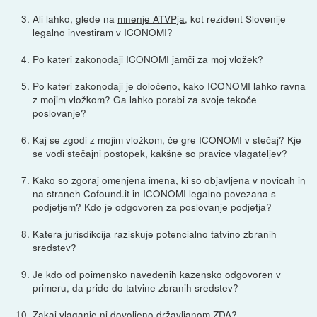
Ali lahko, glede na
mnenje ATVPja
, kot rezident Slovenije
legalno investiram v ICONOMI?
Po kateri zakonodaji ICONOMI jamči za moj vložek?
Po kateri zakonodaji je določeno, kako ICONOMI lahko ravna
z mojim vložkom? Ga lahko porabi za svoje tekoče
poslovanje?
Kaj se zgodi z mojim vložkom, če gre ICONOMI v stečaj? Kje
se vodi stečajni postopek, kakšne so pravice vlagateljev?
Kako so zgoraj omenjena imena, ki so objavljena v novicah in
na straneh Cofound.it in ICONOMI legalno povezana s
podjetjem? Kdo je odgovoren za poslovanje podjetja?
Katera jurisdikcija raziskuje potencialno tatvino zbranih
sredstev?
Je kdo od poimensko navedenih kazensko odgovoren v
primeru, da pride do tatvine zbranih sredstev?
Zakaj vlaganje ni dovoljeno državljanom ZDA?