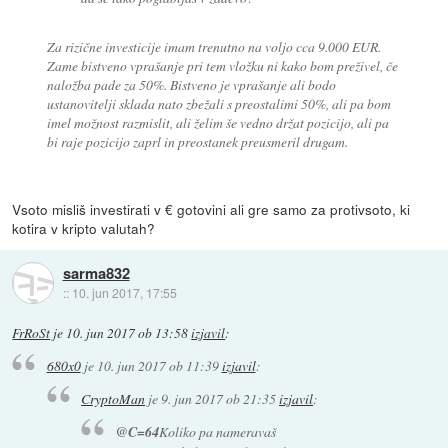
Za rizične investicije imam trenutno na voljo cca 9.000 EUR.
Zame bistveno vprašanje pri tem vložku ni kako bom preživel, če
naložba pade za 50%. Bistveno je vprašanje ali bodo
ustanovitelji sklada nato zbežali s preostalimi 50%, ali pa bom
imel možnost razmislit, ali želim še vedno držat pozicijo, ali pa
bi raje pozicijo zaprl in preostanek preusmeril drugam.
Vsoto misliš investirati v € gotovini ali gre samo za protivsoto, ki
kotira v kripto valutah?
sarma832
::
10. jun 2017, 17:55
FrRoSt
je
10. jun 2017 ob 13:58
izjavil
:
680x0
je
10. jun 2017 ob 11:39
izjavil
:
CryptoMan
je
9. jun 2017 ob 21:35
izjavil
:
@C=64
Koliko pa nameravaš