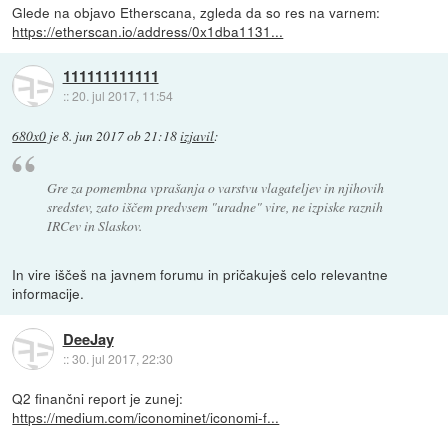
Glede na objavo Etherscana, zgleda da so res na varnem:
https://etherscan.io/address/0x1dba1131...
111111111111
::
20. jul 2017, 11:54
680x0
je
8. jun 2017 ob 21:18
izjavil
:
Gre za pomembna vprašanja o varstvu vlagateljev in njihovih
sredstev, zato iščem predvsem "uradne" vire, ne izpiske raznih
IRCev in Slaskov.
In vire iščeš na javnem forumu in pričakuješ celo relevantne
informacije.
DeeJay
::
30. jul 2017, 22:30
Q2 finančni report je zunej:
https://medium.com/iconominet/iconomi-f...