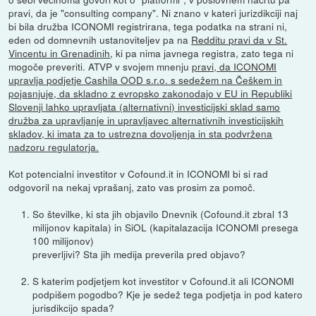
pravi, da je "consulting company". Ni znano v kateri jurizdikciji naj
bi bila družba ICONOMI registrirana, tega podatka na strani ni,
eden od domnevnih ustanoviteljev pa na
Redditu pravi da v St.
Vincentu in Grenadinih
, ki pa nima javnega registra, zato tega ni
mogoče preveriti. ATVP v svojem mnenju
pravi, da ICONOMI
upravlja podjetje Cashila OOD s.r.o. s sedežem na Češkem in
pojasnjuje, da skladno z evropsko zakonodajo v EU in Republiki
Slovenji lahko upravljata (alternativni) investicijski sklad samo
družba za upravljanje in upravljavec alternativnih investicijskih
skladov, ki imata za to ustrezna dovoljenja in sta podvržena
nadzoru regulatorja.
Kot potencialni investitor v Cofound.it in ICONOMI bi si rad
odgovoril na nekaj vprašanj, zato vas prosim za pomoč.
So številke, ki sta jih objavilo Dnevnik (Cofound.it zbral 13
milijonov kapitala) in SiOL (kapitalazacija ICONOMI presega
100 milijonov)
preverljivi? Sta jih medija preverila pred objavo?
S katerim podjetjem kot investitor v Cofound.it ali ICONOMI
podpišem pogodbo? Kje je sedež tega podjetja in pod katero
jurisdikcijo spada?