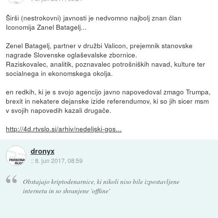
Širši (nestrokovni) javnosti je nedvomno najbolj znan član
Iconomija Zanel Batagelj...
Zenel Batagelj, partner v družbi Valicon, prejemnik stanovske
nagrade Slovenske oglaševalske zbornice.
Raziskovalec, analitik, poznavalec potrošniških navad, kulture ter
socialnega in ekonomskega okolja.
en redkih, ki je s svojo agencijo javno napovedoval zmago Trumpa,
brexit in nekatere dejanske izide referendumov, ki so jih sicer msm
v svojih napovedih kazali drugače.
http://4d.rtvslo.si/arhiv/nedeljski-gos...
dronyx
::
8. jun 2017, 08:59
Obstajajo kriptodenarnice, ki nikoli niso bile izpostavljene
internetu in so shranjene 'offline'