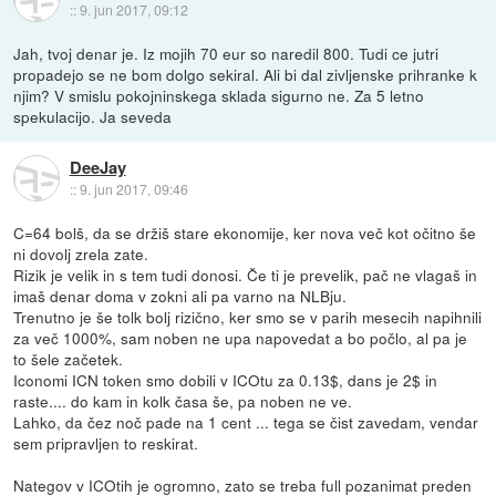
::
9. jun 2017, 09:12
Jah, tvoj denar je. Iz mojih 70 eur so naredil 800. Tudi ce jutri
propadejo se ne bom dolgo sekiral. Ali bi dal zivljenske prihranke k
njim? V smislu pokojninskega sklada sigurno ne. Za 5 letno
spekulacijo. Ja seveda
DeeJay
::
9. jun 2017, 09:46
C=64 bolš, da se držiš stare ekonomije, ker nova več kot očitno še
ni dovolj zrela zate.
Rizik je velik in s tem tudi donosi. Če ti je prevelik, pač ne vlagaš in
imaš denar doma v zokni ali pa varno na NLBju.
Trenutno je še tolk bolj rizično, ker smo se v parih mesecih napihnili
za več 1000%, sam noben ne upa napovedat a bo počlo, al pa je
to šele začetek.
Iconomi ICN token smo dobili v ICOtu za 0.13$, dans je 2$ in
raste.... do kam in kolk časa še, pa noben ne ve.
Lahko, da čez noč pade na 1 cent ... tega se čist zavedam, vendar
sem pripravljen to reskirat.
Nategov v ICOtih je ogromno, zato se treba full pozanimat preden