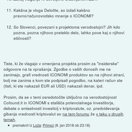
Kakšna je vloga Deloitte, so izdali kakšno
pravno/računovodsko mnenje o ICONOMI?
So Slovenci, povezani s projektoma verodostojni? Jih kdo
pozna, pozna njihovo preteklo delo, lahko pove kaj o njihovi
etičnosti?
Tiste, ki že vlagajo v omenjena projekta prosim za "insiderske"
odgovore na ta vprašanja. Zgodbe o vaših donosih me ne
zanimajo, grafi vrednosti ICONOMI produktov so na njihovi strani,
bolj me zanima s kom ste podpisali pogodbo, na kateri račun ste
(tisti, ki ste nakazali EUR ali USD) nakazali denar, ipd.
Prosim, da se v temi osredotočite izključno na verodostojnost
Cofound.it in ICONOMI s stališča potencialnega investitorja,
debate o smiselnosti investicij v kriptovalute, oz. predvidevanja
gibanja vrednosti kriptovalut so
na tem forumu
že
v teku v drugih
temah
.
premaknil iz
Loža
:
Primoz
(
8. jan 2018 ob 23:18
)