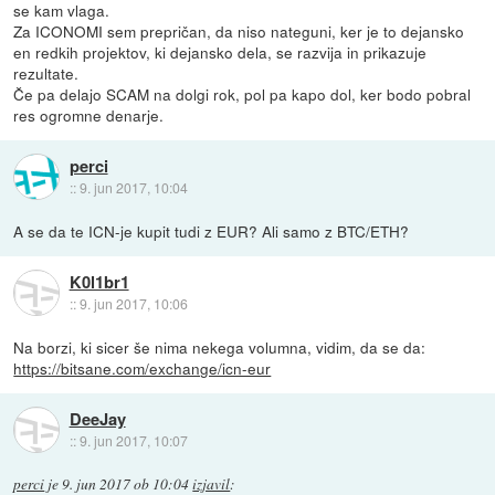
se kam vlaga.
Za ICONOMI sem prepričan, da niso nateguni, ker je to dejansko
en redkih projektov, ki dejansko dela, se razvija in prikazuje
rezultate.
Če pa delajo SCAM na dolgi rok, pol pa kapo dol, ker bodo pobral
res ogromne denarje.
perci
::
9. jun 2017, 10:04
A se da te ICN-je kupit tudi z EUR? Ali samo z BTC/ETH?
K0l1br1
::
9. jun 2017, 10:06
Na borzi, ki sicer še nima nekega volumna, vidim, da se da:
https://bitsane.com/exchange/icn-eur
DeeJay
::
9. jun 2017, 10:07
perci
je
9. jun 2017 ob 10:04
izjavil
: