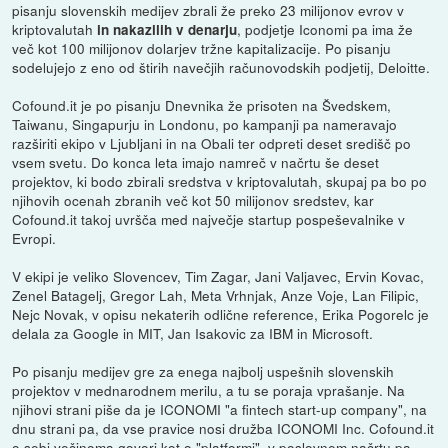
pisanju slovenskih medijev zbrali že preko 23 milijonov evrov v
kriptovalutah
, podjetje Iconomi pa ima že
in nakazilih v denarju
več kot 100 milijonov dolarjev tržne kapitalizacije. Po pisanju
sodelujejo z eno od štirih navečjih računovodskih podjetij, Deloitte.
Cofound.it je po pisanju Dnevnika že prisoten na Švedskem,
Taiwanu, Singapurju in Londonu, po kampanji pa nameravajo
razširiti ekipo v Ljubljani in na Obali ter odpreti deset središč po
vsem svetu. Do konca leta imajo namreč v načrtu še deset
projektov, ki bodo zbirali sredstva v kriptovalutah, skupaj pa bo po
njihovih ocenah zbranih več kot 50 milijonov sredstev, kar
Cofound.it takoj uvršča med največje startup pospeševalnike v
Evropi.
V ekipi je veliko Slovencev, Tim Zagar, Jani Valjavec, Ervin Kovac,
Zenel Batagelj, Gregor Lah, Meta Vrhnjak, Anze Voje, Lan Filipic,
Nejc Novak, v opisu nekaterih odlične reference, Erika Pogorelc je
delala za Google in MIT, Jan Isakovic za IBM in Microsoft.
Po pisanju medijev gre za enega najbolj uspešnih slovenskih
projektov v mednarodnem merilu, a tu se poraja vprašanje. Na
njihovi strani piše da je ICONOMI "a fintech start-up company", na
dnu strani pa, da vse pravice nosi družba ICONOMI Inc. Cofound.it
o sebi večinoma govori kot o "platformi", v poslovnem načrtu pa