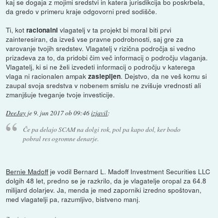
kaj se dogaja z mojimi sredstvi in katera jurisdikcija bo poskrbela,
da gredo v primeru kraje odgovorni pred sodišče.
Ti, kot
vlagatelj v ta projekt bi moral biti prvi
racionalni
zainteresiran, da izveš vse pravne podrobnosti, saj gre za
varovanje tvojih sredstev. Vlagatelj v rizična področja si vedno
prizadeva za to, da pridobi čim več informacij o področju vlaganja.
Vlagatelj, ki si ne želi izvedeti informacij o področju v katerega
vlaga ni racionalen ampak
. Dejstvo, da ne veš komu si
zaslepljen
zaupal svoja sredstva v nobenem smislu ne zvišuje vrednosti ali
zmanjšuje tveganje tvoje investicije.
DeeJay
je
9. jun 2017 ob 09:46
izjavil
:
Če pa delajo SCAM na dolgi rok, pol pa kapo dol, ker bodo
pobral res ogromne denarje.
Bernie Madoff
je vodil Bernard L. Madoff Investment Securities LLC
dolgih 48 let, predno se je razkrilo, da je vlagatelje oropal za 64.8
milijard dolarjev. Ja, menda je med zaporniki izredno spoštovan,
med vlagatelji pa, razumljivo, bistveno manj.