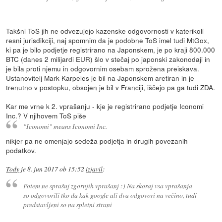
Takšni ToS jih ne odvezujejo kazenske odgovornosti v katerikoli
resni jurisdikciji, naj spomnim da je podobne ToS imel tudi MtGox,
ki pa je bilo podjetje registrirano na Japonskem, je po kraji 800.000
BTC (danes 2 milijardi EUR) šlo v stečaj po japonski zakonodaji in
je bila proti njemu in odgovornim osebam sprožena preiskava.
Ustanovitelj Mark Karpeles je bil na Japonskem aretiran in je
trenutno v postopku, obsojen je bil v Franciji, iščejo pa ga tudi ZDA.
Kar me vrne k 2. vprašanju - kje je registrirano podjetje Iconomi
Inc.? V njihovem ToS piše
"Iconomi" means Iconomi Inc.
nikjer pa ne omenjajo sedeža podjetja in drugih povezanih
podatkov.
Tody
je
8. jun 2017 ob 15:52
izjavil
:
Potem ne sprašuj zgornjih vprašanj :) Na skoraj vsa vprašanja
so odgovorili tko da kak google ali dva odgovori na večino, tudi
predstavljeni so na spletni strani