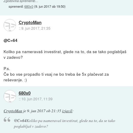
Zgodovina sprememb…
spremenil:
680x0
(
9. jun 2017 ob 19:50
)
CryptoMan
::
9. jun 2017, 21:35
@C=64
Koliko pa nameravaš investirat, glede na to, da se tako poglabljaš
v zadevo?
P.s.
Če bo vse propadlo ti vsaj ne bo treba še 5x plačevat za
reševanje. :)
680x0
::
10. jun 2017, 11:39
CryptoMan
je
9. jun 2017 ob 21:35
izjavil
:
@C=64
Koliko pa nameravaš investirat, glede na to, da se tako
poglabljaš v zadevo?