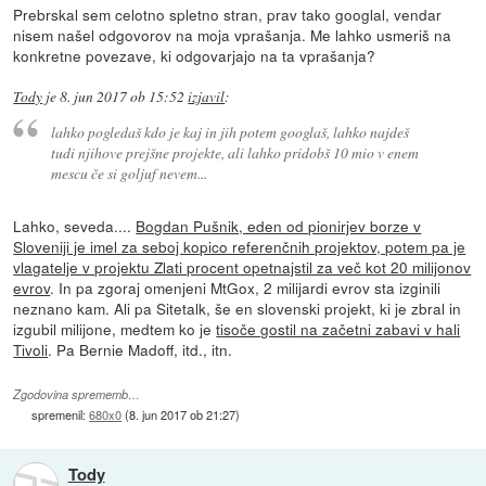
Prebrskal sem celotno spletno stran, prav tako googlal, vendar
nisem našel odgovorov na moja vprašanja. Me lahko usmeriš na
konkretne povezave, ki odgovarjajo na ta vprašanja?
Tody
je
8. jun 2017 ob 15:52
izjavil
:
lahko pogledaš kdo je kaj in jih potem googlaš, lahko najdeš
tudi njihove prejšne projekte, ali lahko pridobš 10 mio v enem
mescu če si goljuf nevem...
Lahko, seveda....
Bogdan Pušnik, eden od pionirjev borze v
Sloveniji je imel za seboj kopico referenčnih projektov, potem pa je
vlagatelje v projektu Zlati procent opetnajstil za več kot 20 milijonov
evrov
. In pa zgoraj omenjeni MtGox, 2 milijardi evrov sta izginili
neznano kam. Ali pa Sitetalk, še en slovenski projekt, ki je zbral in
izgubil milijone, medtem ko je
tisoče gostil na začetni zabavi v hali
Tivoli
. Pa Bernie Madoff, itd., itn.
Zgodovina sprememb…
spremenil:
680x0
(
8. jun 2017 ob 21:27
)
Tody