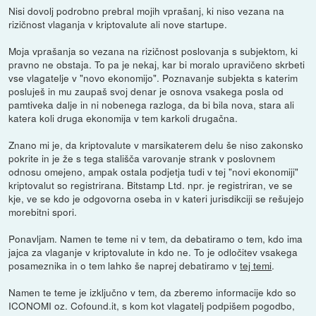
Nisi dovolj podrobno prebral mojih vprašanj, ki niso vezana na
rizičnost vlaganja v kriptovalute ali nove startupe.
Moja vprašanja so vezana na rizičnost poslovanja s subjektom, ki
pravno ne obstaja. To pa je nekaj, kar bi moralo upravičeno skrbeti
vse vlagatelje v "novo ekonomijo". Poznavanje subjekta s katerim
posluješ in mu zaupaš svoj denar je osnova vsakega posla od
pamtiveka dalje in ni nobenega razloga, da bi bila nova, stara ali
katera koli druga ekonomija v tem karkoli drugačna.
Znano mi je, da kriptovalute v marsikaterem delu še niso zakonsko
pokrite in je že s tega stališča varovanje strank v poslovnem
odnosu omejeno, ampak ostala podjetja tudi v tej "novi ekonomiji"
kriptovalut so registrirana. Bitstamp Ltd. npr. je registriran, ve se
kje, ve se kdo je odgovorna oseba in v kateri jurisdikciji se rešujejo
morebitni spori.
Ponavljam. Namen te teme ni v tem, da debatiramo o tem, kdo ima
jajca za vlaganje v kriptovalute in kdo ne. To je odločitev vsakega
posameznika in o tem lahko še naprej debatiramo v
tej temi
.
Namen te teme je izključno v tem, da zberemo informacije kdo so
ICONOMI oz. Cofound.it, s kom kot vlagatelj podpišem pogodbo,