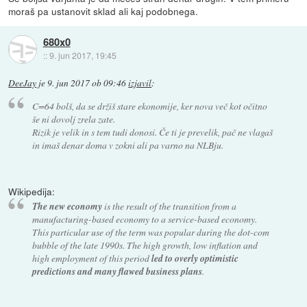
moraš pa ustanovit sklad ali kaj podobnega.
680x0
::
9. jun 2017, 19:45
DeeJay
je
9. jun 2017 ob 09:46
izjavil
:
C=64 bolš, da se držiš stare ekonomije, ker nova več kot očitno
še ni dovolj zrela zate.
Rizik je velik in s tem tudi donosi. Če ti je prevelik, pač ne vlagaš
in imaš denar doma v zokni ali pa varno na NLBju.
Wikipedija:
The new economy
is the result of the transition from a
manufacturing-based economy to a service-based economy.
This particular use of the term was popular during the dot-com
bubble of the late 1990s. The high growth, low inflation and
high employment of this period
led to overly optimistic
predictions and many flawed business plans
.