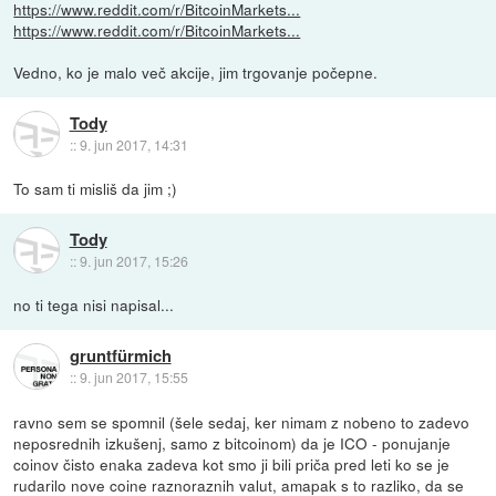
https://www.reddit.com/r/BitcoinMarkets...
https://www.reddit.com/r/BitcoinMarkets...
Vedno, ko je malo več akcije, jim trgovanje počepne.
Tody
::
9. jun 2017, 14:31
To sam ti misliš da jim ;)
Tody
::
9. jun 2017, 15:26
no ti tega nisi napisal...
gruntfürmich
::
9. jun 2017, 15:55
ravno sem se spomnil (šele sedaj, ker nimam z nobeno to zadevo
neposrednih izkušenj, samo z bitcoinom) da je ICO - ponujanje
coinov čisto enaka zadeva kot smo ji bili priča pred leti ko se je
rudarilo nove coine raznoraznih valut, amapak s to razliko, da se