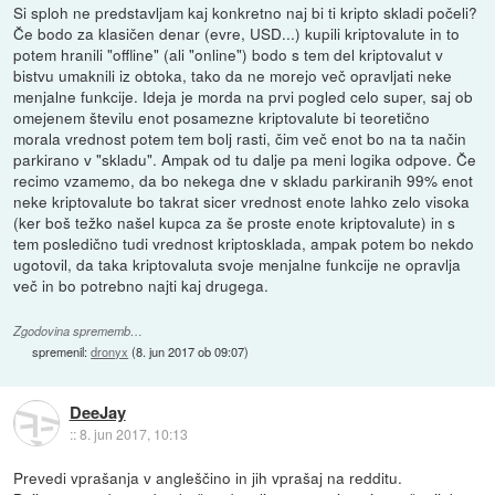
Si sploh ne predstavljam kaj konkretno naj bi ti kripto skladi počeli?
Če bodo za klasičen denar (evre, USD...) kupili kriptovalute in to
potem hranili "offline" (ali "online") bodo s tem del kriptovalut v
bistvu umaknili iz obtoka, tako da ne morejo več opravljati neke
menjalne funkcije. Ideja je morda na prvi pogled celo super, saj ob
omejenem številu enot posamezne kriptovalute bi teoretično
morala vrednost potem tem bolj rasti, čim več enot bo na ta način
parkirano v "skladu". Ampak od tu dalje pa meni logika odpove. Če
recimo vzamemo, da bo nekega dne v skladu parkiranih 99% enot
neke kriptovalute bo takrat sicer vrednost enote lahko zelo visoka
(ker boš težko našel kupca za še proste enote kriptovalute) in s
tem posledično tudi vrednost kriptosklada, ampak potem bo nekdo
ugotovil, da taka kriptovaluta svoje menjalne funkcije ne opravlja
več in bo potrebno najti kaj drugega.
Zgodovina sprememb…
spremenil:
dronyx
(
8. jun 2017 ob 09:07
)
DeeJay
::
8. jun 2017, 10:13
Prevedi vprašanja v angleščino in jih vprašaj na redditu.