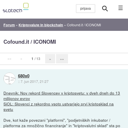
☰
Forum
»
Kriptovalute in blockchain
»
Cofound.it / ICONOMI
Cofound.it / ICONOMI
««
«
1
/ 13
»
»»
680x0
::
7. jun 2017, 21:27
Dnevnik: Nov rekord Slovencev v kriptosvetu: v dveh dneh do 13
milijonov evrov
SiOL: Slovenci z rekordno vsoto ustvarjajo prvi kriptosklad na
svetu
Dve, kot kaže povezani "platformi", "podjetniških inkubator /
platforma za množično financiranje" in "kriptovalutni sklad" sta po