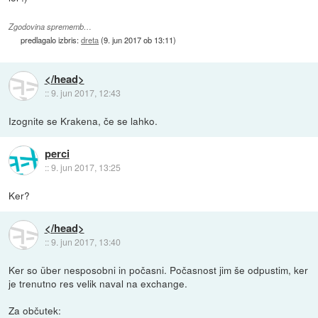
Zgodovina sprememb…
predlagalo izbris:
dreta
(
9. jun 2017 ob 13:11
)
</head>
::
9. jun 2017, 12:43
Izognite se Krakena, če se lahko.
perci
::
9. jun 2017, 13:25
Ker?
</head>
::
9. jun 2017, 13:40
Ker so über nesposobni in počasni. Počasnost jim še odpustim, ker
je trenutno res velik naval na exchange.
Za občutek: