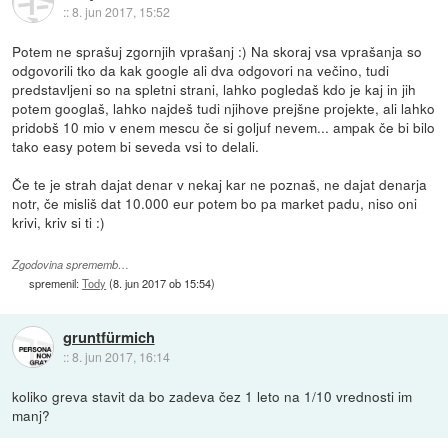
::
8. jun 2017, 15:52
Potem ne sprašuj zgornjih vprašanj :) Na skoraj vsa vprašanja so
odgovorili tko da kak google ali dva odgovori na večino, tudi
predstavljeni so na spletni strani, lahko pogledaš kdo je kaj in jih
potem googlaš, lahko najdeš tudi njihove prejšne projekte, ali lahko
pridobš 10 mio v enem mescu če si goljuf nevem... ampak če bi bilo
tako easy potem bi seveda vsi to delali.
Če te je strah dajat denar v nekaj kar ne poznaš, ne dajat denarja
notr, če misliš dat 10.000 eur potem bo pa market padu, niso oni
krivi, kriv si ti :)
Zgodovina sprememb…
spremenil:
Tody
(
8. jun 2017 ob 15:54
)
gruntfürmich
::
8. jun 2017, 16:14
koliko greva stavit da bo zadeva čez 1 leto na 1/10 vrednosti im
manj?