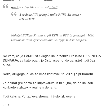
perci
je
9. jun 2017 ob 10:04
izjavil
:
A se da te ICN-je kupit tudi z EUR? Ali samo z
BTC/ETH?
Nakažeš EUR na Kraken, kupiš ETH ali BTC in zamenjaš v ICN.
Ostalim borzam, kjer se trenutno še trguje ICN ne zaupam.
Ne vem, če je PAMETNO vlagati kakeršenkoli količine REALNEGA
DENARJA, za katerega ti je čisto vseeno, če ga vržeš tudi čez
okno.
Nekaj drugega je, če že imaš kriptovalute. Ali si jih prirudaruil.
Za enkrat gre samo za kriptovalute in ni nujno, da bo kakšen
konkreten iztržek v realnem denarju.
Tudi kakšna Ponzzijeva shema ni čisto izključena.
lol :)