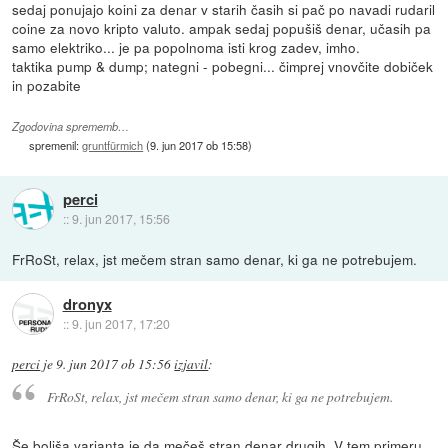
sedaj ponujajo koini za denar v starih časih si pač po navadi rudaril
coine za novo kripto valuto. ampak sedaj popušiš denar, učasih pa
samo elektriko... je pa popolnoma isti krog zadev, imho.
taktika pump & dump; nategni - pobegni... čimprej vnovčite dobiček
in pozabite
Zgodovina sprememb…
spremenil:
gruntfürmich
(
9. jun 2017 ob 15:58
)
perci
::
9. jun 2017, 15:56
FrRoSt, relax, jst mečem stran samo denar, ki ga ne potrebujem.
dronyx
::
9. jun 2017, 17:20
perci
je
9. jun 2017 ob 15:56
izjavil
:
FrRoSt, relax, jst mečem stran samo denar, ki ga ne potrebujem.
Še boljša varjanta je da mečeš stran denar drugih. V tem primeru