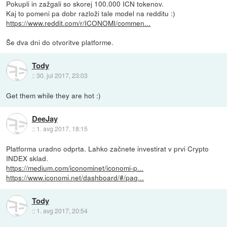
Pokupli in zažgali so skorej 100.000 ICN tokenov.
Kaj to pomeni pa dobr razloži tale model na redditu :)
https://www.reddit.com/r/ICONOMI/commen...
Še dva dni do otvoritve platforme.
Tody
::
30. jul 2017, 23:03
Get them while they are hot :)
DeeJay
::
1. avg 2017, 18:15
Platforma uradno odprta. Lahko začnete investirat v prvi Crypto
INDEX sklad.
https://medium.com/iconominet/iconomi-p...
https://www.iconomi.net/dashboard/#/pag...
Tody
::
1. avg 2017, 20:54