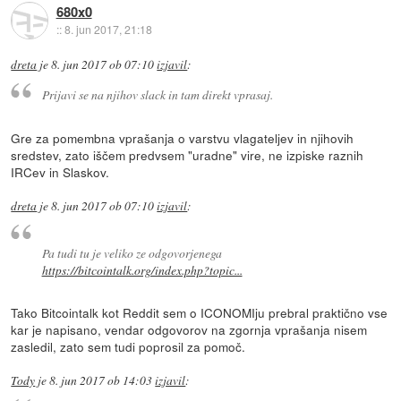
680x0
::
8. jun 2017, 21:18
dreta
je
8. jun 2017 ob 07:10
izjavil
:
Prijavi se na njihov slack in tam direkt vprasaj.
Gre za pomembna vprašanja o varstvu vlagateljev in njihovih
sredstev, zato iščem predvsem "uradne" vire, ne izpiske raznih
IRCev in Slaskov.
dreta
je
8. jun 2017 ob 07:10
izjavil
:
Pa tudi tu je veliko ze odgovorjenega
https://bitcointalk.org/index.php?topic...
Tako Bitcointalk kot Reddit sem o ICONOMIju prebral praktično vse
kar je napisano, vendar odgovorov na zgornja vprašanja nisem
zasledil, zato sem tudi poprosil za pomoč.
Tody
je
8. jun 2017 ob 14:03
izjavil
: