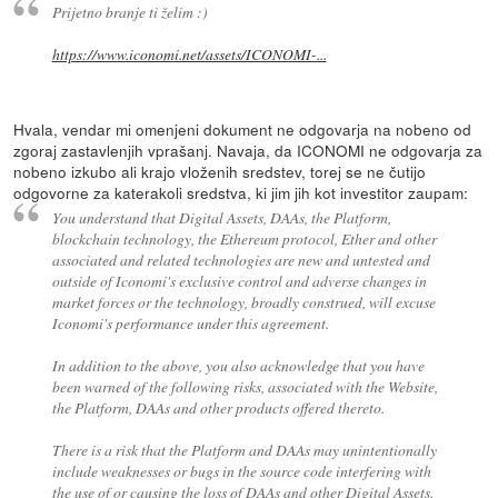
Prijetno branje ti želim :)
https://www.iconomi.net/assets/ICONOMI-...
Hvala, vendar mi omenjeni dokument ne odgovarja na nobeno od
zgoraj zastavlenjih vprašanj. Navaja, da ICONOMI ne odgovarja za
nobeno izkubo ali krajo vloženih sredstev, torej se ne čutijo
odgovorne za katerakoli sredstva, ki jim jih kot investitor zaupam:
You understand that Digital Assets, DAAs, the Platform,
blockchain technology, the Ethereum protocol, Ether and other
associated and related technologies are new and untested and
outside of Iconomi's exclusive control and adverse changes in
market forces or the technology, broadly construed, will excuse
Iconomi's performance under this agreement.
In addition to the above, you also acknowledge that you have
been warned of the following risks, associated with the Website,
the Platform, DAAs and other products offered thereto.
There is a risk that the Platform and DAAs may unintentionally
include weaknesses or bugs in the source code interfering with
the use of or causing the loss of DAAs and other Digital Assets.