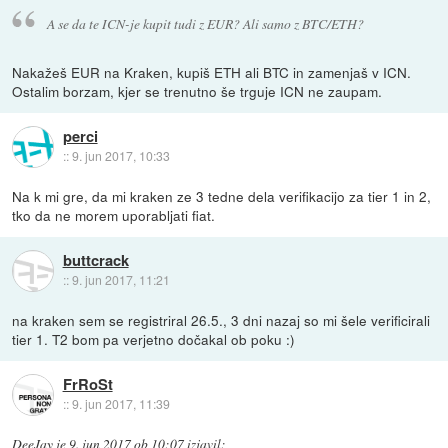
A se da te ICN-je kupit tudi z EUR? Ali samo z BTC/ETH?
Nakažeš EUR na Kraken, kupiš ETH ali BTC in zamenjaš v ICN.
Ostalim borzam, kjer se trenutno še trguje ICN ne zaupam.
perci
::
9. jun 2017, 10:33
Na k mi gre, da mi kraken ze 3 tedne dela verifikacijo za tier 1 in 2,
tko da ne morem uporabljati fiat.
buttcrack
::
9. jun 2017, 11:21
na kraken sem se registriral 26.5., 3 dni nazaj so mi šele verificirali
tier 1. T2 bom pa verjetno dočakal ob poku :)
FrRoSt
::
9. jun 2017, 11:39
DeeJay
je
9. jun 2017 ob 10:07
izjavil
: