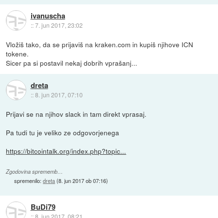
ivanuscha
::
7. jun 2017, 23:02
Vložiš tako, da se prijaviš na kraken.com in kupiš njihove ICN
tokene.
Sicer pa si postavil nekaj dobrih vprašanj...
dreta
::
8. jun 2017, 07:10
Prijavi se na njihov slack in tam direkt vprasaj.
Pa tudi tu je veliko ze odgovorjenega
https://bitcointalk.org/index.php?topic...
Zgodovina sprememb…
spremenilo:
dreta
(
8. jun 2017 ob 07:16
)
BuDi79
::
8. jun 2017, 08:21