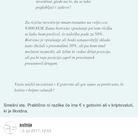
investirat, glede na to, da se tako
poglabljaš v zadevo?
Za rizične investicije imam trenutno na voljo cca
9.000 EUR. Zame bistveno vprašanje pri tem vložku
ni kako bom preživel, če naložba pade za 50%.
Bistveno je vprašanje ali bodo ustanovitelji sklada
nato zbežali s preostalimi 50%, ali pa bom imel
možnost razmislit, ali želim še vedno držat pozicijo,
ali pa bi raje pozicijo zaprl in preostanek
preusmeril drugam.
Vsoto misliš investirati v € gotovini ali gre samo za protivsoto, ki
kotira v kripto valutah?
Smešni ste. Praktično ni razlike če ima € v gotovini ali v kriptovaluti,
ki je likvidna.
svinja
::
3. jul 2017, 12:53