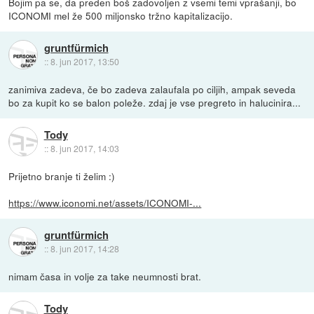
Bojim pa se, da preden boš zadovoljen z vsemi temi vprašanji, bo
ICONOMI mel že 500 miljonsko tržno kapitalizacijo.
gruntfürmich
::
8. jun 2017, 13:50
zanimiva zadeva, če bo zadeva zalaufala po ciljih, ampak seveda
bo za kupit ko se balon poleže. zdaj je vse pregreto in halucinira...
Tody
::
8. jun 2017, 14:03
Prijetno branje ti želim :)
https://www.iconomi.net/assets/ICONOMI-...
gruntfürmich
::
8. jun 2017, 14:28
nimam časa in volje za take neumnosti brat.
Tody