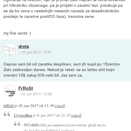
pri trikratniku vlozenega. pa je projekt v zacetni fazi. pricakuje pa
se da bo cena v naslednjih mesecih narasla za desetkratnik(ko
preidejo te zacetne postICO faze), trenutne cene.
my five cents :)
dreta
::
10. jun 2017, 13:57
Ceprav sem bil od zacetka skepticen, sem jih kupil po 15centov.
Zelo zadovoljen danes. Nekod je rekel: ce so lahko shit kojni
vrendni 10$ zakaj ICN nebi bil. Jaz sem za.
FrRoSt
::
10. jun 2017, 13:58
680x0
je
10. jun 2017 ob 11:39
izjavil
:
CryptoMan
je
9. jun 2017 ob 21:35
izjavil
:
@C=64
Koliko pa nameravaš investirat, glede na to,
da se tako poglabljaš v zadevo?