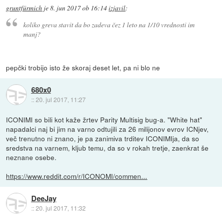
gruntfürmich
je
8. jun 2017 ob 16:14
izjavil
:
koliko greva stavit da bo zadeva čez 1 leto na 1/10 vrednosti im
manj?
pepčki trobijo isto že skoraj deset let, pa ni blo ne
680x0
::
20. jul 2017, 11:27
ICONIMI so bili kot kaže žrtev Parity Multisig bug-a. "White hat"
napadalci naj bi jim na varno odtujili za 26 milijonov evrov ICNjev,
več trenutno ni znano, je pa zanimiva trditev ICONIMIja, da so
sredstva na varnem, kljub temu, da so v rokah tretje, zaenkrat še
neznane osebe.
https://www.reddit.com/r/ICONOMI/commen...
DeeJay
::
20. jul 2017, 11:32