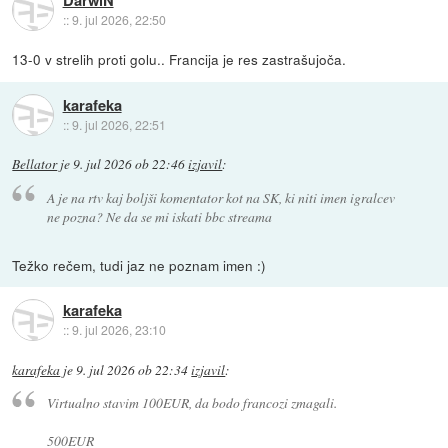
::
9. jul 2026, 22:50
13-0 v strelih proti golu.. Francija je res zastrašujoča.
karafeka
::
9. jul 2026, 22:51
Bellator
je
9. jul 2026 ob 22:46
izjavil
:
A je na rtv kaj boljši komentator kot na SK, ki niti imen igralcev
ne pozna? Ne da se mi iskati bbc streama
Težko rečem, tudi jaz ne poznam imen :)
karafeka
::
9. jul 2026, 23:10
karafeka
je
9. jul 2026 ob 22:34
izjavil
:
Virtualno stavim 100EUR, da bodo francozi zmagali.
500EUR