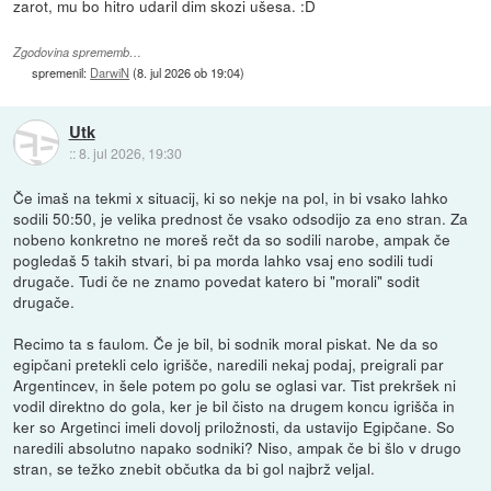
zarot, mu bo hitro udaril dim skozi ušesa. :D
Zgodovina sprememb…
spremenil:
DarwiN
(
8. jul 2026 ob 19:04
)
Utk
::
8. jul 2026, 19:30
Če imaš na tekmi x situacij, ki so nekje na pol, in bi vsako lahko
sodili 50:50, je velika prednost če vsako odsodijo za eno stran. Za
nobeno konkretno ne moreš rečt da so sodili narobe, ampak če
pogledaš 5 takih stvari, bi pa morda lahko vsaj eno sodili tudi
drugače. Tudi če ne znamo povedat katero bi "morali" sodit
drugače.
Recimo ta s faulom. Če je bil, bi sodnik moral piskat. Ne da so
egipčani pretekli celo igrišče, naredili nekaj podaj, preigrali par
Argentincev, in šele potem po golu se oglasi var. Tist prekršek ni
vodil direktno do gola, ker je bil čisto na drugem koncu igrišča in
ker so Argetinci imeli dovolj priložnosti, da ustavijo Egipčane. So
naredili absolutno napako sodniki? Niso, ampak če bi šlo v drugo
stran, se težko znebit občutka da bi gol najbrž veljal.