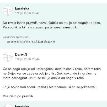
karafeka
::
9. jul 2026, 23:41
Na rtvslo lahko prevrtiš nazaj. Odbilo se mu je od stegnjene roke.
Pa sodnik je bil tam zraven, pa je samo zamahnil.
Zgodovina sprememb…
spremenil:
karafeka
(
9. jul 2026 ob 23:41
)
DarwiN
::
9. jul 2026, 23:44
Če se žoga odbije od kateregakoli dela telesa v roko, potem roka
ne šteje, ker se zadeva odvije v tisočinki sekunde in igralec ne
more odreagirat.. In tu se mu je odbila od noge v roko.
To je bojda tudi sodnik razložil Maročanom, ki so se pritoževali.
Vse čisto po pravilih.
karafeka