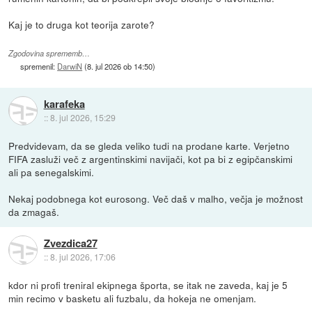
Kaj je to druga kot teorija zarote?
Zgodovina sprememb…
spremenil:
DarwiN
(
8. jul 2026 ob 14:50
)
karafeka
::
8. jul 2026, 15:29
Predvidevam, da se gleda veliko tudi na prodane karte. Verjetno
FIFA zasluži več z argentinskimi navijači, kot pa bi z egipčanskimi
ali pa senegalskimi.
Nekaj podobnega kot eurosong. Več daš v malho, večja je možnost
da zmagaš.
Zvezdica27
::
8. jul 2026, 17:06
kdor ni profi treniral ekipnega športa, se itak ne zaveda, kaj je 5
min recimo v basketu ali fuzbalu, da hokeja ne omenjam.