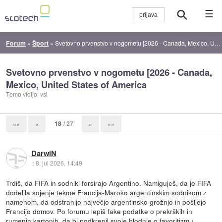
☰
Forum
»
Šport
»
Svetovno prvenstvo v nogometu [2026 - Canada, Mexico, United States of America
Svetovno prvenstvo v nogometu [2026 - Canada,
Mexico, United States of America
Temo vidijo: vsi
18
/ 27
««
«
»
»»
DarwiN
::
8. jul 2026, 14:49
Trdiš, da FIFA in sodniki forsirajo Argentino. Namiguješ, da je FIFA
dodelila sojenje tekme Francija-Maroko argentinskim sodnikom z
namenom, da odstranijo največjo argentinsko grožnjo in pošljejo
Francijo domov. Po forumu lepiš fake podatke o prekrških in
rumenih kartonih, da bi podkrepil svoje blodnje o favoritizmu.