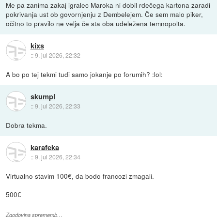
Me pa zanima zakaj igralec Maroka ni dobil rdečega kartona zaradi
pokrivanja ust ob govornjenju z Dembelejem. Če sem malo piker,
očitno to pravilo ne velja če sta oba udeležena temnopolta.
kixs
::
9. jul 2026, 22:32
A bo po tej tekmi tudi samo jokanje po forumih? :lol:
skumpl
::
9. jul 2026, 22:33
Dobra tekma.
karafeka
::
9. jul 2026, 22:34
Virtualno stavim 100€, da bodo francozi zmagali.
500€
Zgodovina sprememb…