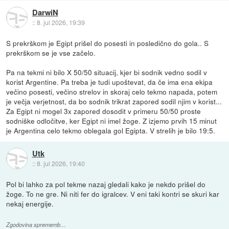
DarwiN
::
8. jul 2026, 19:39
S prekrškom je Egipt prišel do posesti in posledično do gola.. S
prekrškom se je vse začelo.
Pa na tekmi ni bilo X 50/50 situacij, kjer bi sodnik vedno sodil v
korist Argentine. Pa treba je tudi upoštevat, da če ima ena ekipa
večino posesti, večino strelov in skoraj celo tekmo napada, potem
je večja verjetnost, da bo sodnik trikrat zapored sodil njim v korist...
Za Egipt ni mogel 3x zapored dosodit v primeru 50/50 proste
sodniške odločitve, ker Egipt ni imel žoge. Z izjemo prvih 15 minut
je Argentina celo tekmo oblegala gol Egipta. V strelih je bilo 19:5.
Utk
::
8. jul 2026, 19:40
Pol bi lahko za pol tekme nazaj gledali kako je nekdo prišel do
žoge. To ne gre. Ni niti fer do igralcev. V eni taki kontri se skuri kar
nekaj energije.
Zgodovina sprememb…