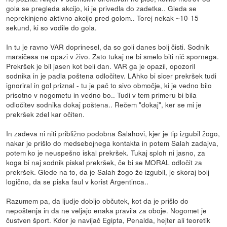
gola se pregleda akcijo, ki je privedla do zadetka.. Gleda se
neprekinjeno aktivno akcijo pred golom.. Torej nekak ~10-15
sekund, ki so vodile do gola.
In tu je ravno VAR doprinesel, da so goli danes bolj čisti. Sodnik
marsičesa ne opazi v živo. Zato tukaj ne bi smelo biti nič spornega.
Prekršek je bil jasen kot beli dan. VAR ga je opazil, opozoril
sodnika in je padla poštena odločitev. LAhko bi sicer prekršek tudi
ignoriral in gol priznal - tu je pač to sivo območje, ki je vedno bilo
prisotno v nogometu in vedno bo.. Tudi v tem primeru bi bila
odločitev sodnika dokaj poštena.. Rečem "dokaj", ker se mi je
prekršek zdel kar očiten.
In zadeva ni niti približno podobna Salahovi, kjer je tip izgubil žogo,
nakar je prišlo do medsebojnega kontakta in potem Salah zadajva,
potem ko je neuspešno iskal prekršek. Tukaj sploh ni jasno, za
koga bi naj sodnik piskal prekršek, če bi se MORAL odločit za
prekršek. Glede na to, da je Salah žogo že izgubil, je skoraj bolj
logično, da se piska faul v korist Argentinca..
Razumem pa, da ljudje dobijo občutek, kot da je prišlo do
nepoštenja in da ne veljajo enaka pravila za oboje. Nogomet je
čustven šport. Kdor je navijač Egipta, Penalda, hejter ali teoretik