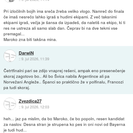
Pri izločilnih bojih ima sreča žreba veliko vlogo. Namreč do finala
če imaš nesrečo lahko igraš s hudimi ekipami. Z več taksnimi
ekipami igraš, večja je šansa da izpadeš, da naletiš na ekipo, ki ti
res ne ustreza ali samo slab dan. Čeprav bi na dve tekmi vse
premagal...
Maroko zna biti takšna mina.
DarwiN
::
9. jul 2026, 11:39
Četrtfinalni pari se zdijo vnaprej rešeni, ampak eno presenečenje
skoraj zagotovo bo.. Ali bo Švica nabila Argentince ali pa
Norvežani Angleže.. Španci so praktično že v polfinalu, Francozi
pa tudi skoraj.
Zvezdica27
::
9. jul 2026, 12:03
heh... jaz pa mislim, da bo Maroko, če bo popoln, resen kandidat
za naslov. Desna stran je strupena ko pes in oni novi od Bayerna
je tudi hud...