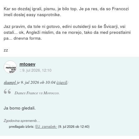
Kar so dozdaj igrali, pismu, je bilo top. Je pa res, da so Francozi
imeli doslej easy nasprotnike.
Jaz pravim, da tole ni gotovo, edini outsiderji so še Švicarji, vsi
ostali... ok, Angleži mislim, da ne morejo, tako da med preostlaimi
pa... dnevna forma.
zz
mtosev
::
9. jul 2026, 12:10
skumpl
je
9. jul 2026 ob 10:04
izjavil
:
Danes France vs Morocco.
Ja bomo gledali.
Zgodovina sprememb…
predlagalo izbris:
EU_zamašek-
(
9. jul 2026 ob 12:40
)