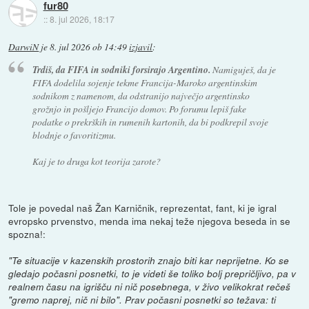
fur80
::
8. jul 2026, 18:17
DarwiN
je
8. jul 2026 ob 14:49
izjavil
:
Trdiš, da FIFA in sodniki forsirajo Argentino.
Namiguješ, da je
FIFA dodelila sojenje tekme Francija-Maroko argentinskim
sodnikom z namenom, da odstranijo največjo argentinsko
grožnjo in pošljejo Francijo domov. Po forumu lepiš fake
podatke o prekrških in rumenih kartonih, da bi podkrepil svoje
blodnje o favoritizmu.
Kaj je to druga kot teorija zarote?
Tole je povedal naš Žan Karničnik, reprezentat, fant, ki je igral
evropsko prvenstvo, menda ima nekaj teže njegova beseda in se
spozna!:
"Te situacije v kazenskih prostorih znajo biti kar neprijetne. Ko se
gledajo počasni posnetki, to je videti še toliko bolj prepričljivo, pa v
realnem času na igrišču ni nič posebnega, v živo velikokrat rečeš
"gremo naprej, nič ni bilo". Prav počasni posnetki so težava: ti