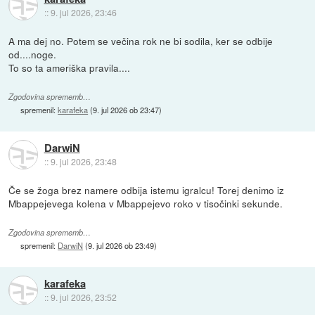
::
9. jul 2026, 23:46
A ma dej no. Potem se večina rok ne bi sodila, ker se odbije
od....noge.
To so ta ameriška pravila....
Zgodovina sprememb…
spremenil:
karafeka
(
9. jul 2026 ob 23:47
)
DarwiN
::
9. jul 2026, 23:48
Če se žoga brez namere odbija istemu igralcu! Torej denimo iz
Mbappejevega kolena v Mbappejevo roko v tisočinki sekunde.
Zgodovina sprememb…
spremenil:
DarwiN
(
9. jul 2026 ob 23:49
)
karafeka
::
9. jul 2026, 23:52