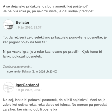
A se dejansko pričakuje, da bo v ameriki kaj pošteno?
Je pa bila roka ja, pa nikomu ništa, je dal sodnik prednost...
Bellator
::
9. jul 2026, 23:37
To, da režiserji zelo selektivno prikazujejo ponovljene posnetke, je
kar pogost pojav na tem SP.
Ni pa vsako igranje z roko kaznovano po pravilih. Kljub temu bi
lahko pokazali posnetek.
Zgodovina sprememb…
spremenilo:
Bellator
(
9. jul 2026 ob 23:40
)
IgorCardanof
::
9. jul 2026, 23:39
No sej, lahko bi pokazali posnetek, da bi bili objektivni. Meni se je
zdelo kot ocitna roka, roka dalec od telesa. Ne morem pa povedat
za ziher, ker nismo dobili posnetka