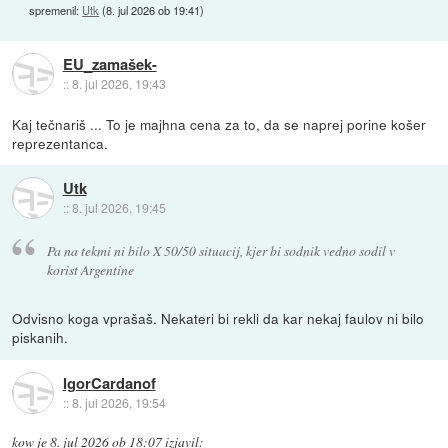
spremenil:
Utk
(
8. jul 2026 ob 19:41
)
EU_zamašek-
::
8. jul 2026, 19:43
Kaj tečnariš ... To je majhna cena za to, da se naprej porine košer
reprezentanca.
Utk
::
8. jul 2026, 19:45
Pa na tekmi ni bilo X 50/50 situacij, kjer bi sodnik vedno sodil v
korist Argentine
Odvisno koga vprašaš. Nekateri bi rekli da kar nekaj faulov ni bilo
piskanih.
IgorCardanof
::
8. jul 2026, 19:54
kow
je
8. jul 2026 ob 18:07
izjavil
: