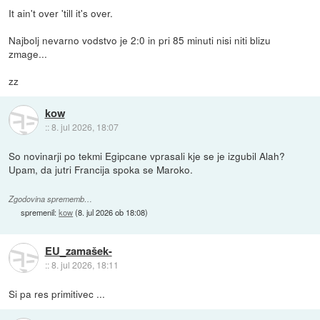
It ain't over 'till it's over.
Najbolj nevarno vodstvo je 2:0 in pri 85 minuti nisi niti blizu
zmage...
zz
kow
::
8. jul 2026, 18:07
So novinarji po tekmi Egipcane vprasali kje se je izgubil Alah?
Upam, da jutri Francija spoka se Maroko.
Zgodovina sprememb…
spremenil:
kow
(
8. jul 2026 ob 18:08
)
EU_zamašek-
::
8. jul 2026, 18:11
Si pa res primitivec ...