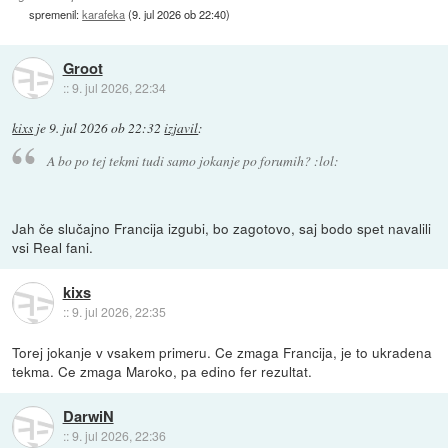
spremenil:
karafeka
(
9. jul 2026 ob 22:40
)
Groot
::
9. jul 2026, 22:34
kixs
je
9. jul 2026 ob 22:32
izjavil
:
A bo po tej tekmi tudi samo jokanje po forumih? :lol:
Jah če slučajno Francija izgubi, bo zagotovo, saj bodo spet navalili
vsi Real fani.
kixs
::
9. jul 2026, 22:35
Torej jokanje v vsakem primeru. Ce zmaga Francija, je to ukradena
tekma. Ce zmaga Maroko, pa edino fer rezultat.
DarwiN
::
9. jul 2026, 22:36