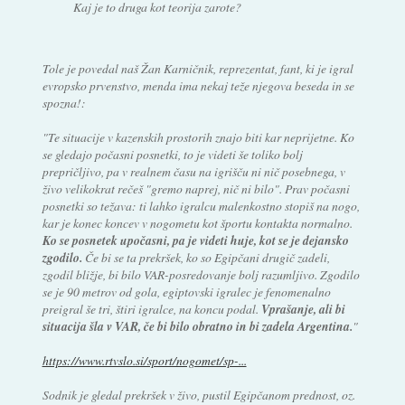
Kaj je to druga kot teorija zarote?
Tole je povedal naš Žan Karničnik, reprezentat, fant, ki je igral
evropsko prvenstvo, menda ima nekaj teže njegova beseda in se
spozna!:
"Te situacije v kazenskih prostorih znajo biti kar neprijetne. Ko
se gledajo počasni posnetki, to je videti še toliko bolj
prepričljivo, pa v realnem času na igrišču ni nič posebnega, v
živo velikokrat rečeš "gremo naprej, nič ni bilo". Prav počasni
posnetki so težava: ti lahko igralcu malenkostno stopiš na nogo,
kar je konec koncev v nogometu kot športu kontakta normalno.
Ko se posnetek upočasni, pa je videti huje, kot se je dejansko
zgodilo.
Če bi se ta prekršek, ko so Egipčani drugič zadeli,
zgodil bližje, bi bilo VAR-posredovanje bolj razumljivo. Zgodilo
se je 90 metrov od gola, egiptovski igralec je fenomenalno
preigral še tri, štiri igralce, na koncu podal.
Vprašanje, ali bi
situacija šla v VAR, če bi bilo obratno in bi zadela Argentina.
"
https://www.rtvslo.si/sport/nogomet/sp-...
Sodnik je gledal prekršek v živo, pustil Egipčanom prednost, oz.