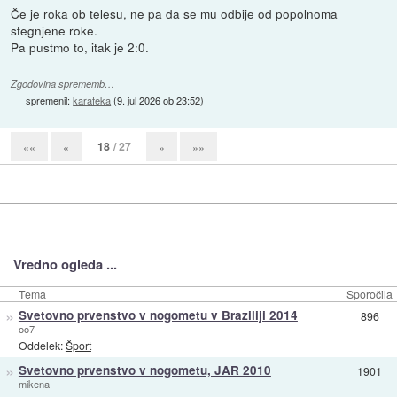
Če je roka ob telesu, ne pa da se mu odbije od popolnoma
stegnjene roke.
Pa pustmo to, itak je 2:0.
Zgodovina sprememb…
spremenil:
karafeka
(
9. jul 2026 ob 23:52
)
18
/ 27
««
«
»
»»
Vredno ogleda ...
Tema
Sporočila
»
Svetovno prvenstvo v nogometu v Braziliji 2014
896
oo7
Oddelek:
Šport
»
Svetovno prvenstvo v nogometu, JAR 2010
1901
mikena