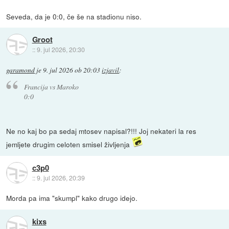
Seveda, da je 0:0, če še na stadionu niso.
Groot
::
9. jul 2026, 20:30
garamond
je
9. jul 2026 ob 20:03
izjavil
:
Francija vs Maroko
0:0
Ne no kaj bo pa sedaj mtosev napisal?!!! Joj nekateri la res
jemljete drugim celoten smisel življenja
c3p0
::
9. jul 2026, 20:39
Morda pa ima "skumpl" kako drugo idejo.
kixs