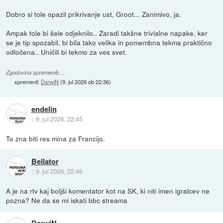
Dobro si tole opazil prikrivanje ust, Groot... Zanimivo, ja.
Ampak tole bi šele odjeknilo.. Zaradi takšne trivialne napake, ker
se je tip spozabil, bi bila tako velika in pomembna tekma praktično
odločena.. Uničili bi tekmo za ves svet.
Zgodovina sprememb…
spremenil:
DarwiN
(
9. jul 2026 ob 22:36
)
endelin
::
9. jul 2026, 22:45
To zna biti res mina za Francijo.
Bellator
::
9. jul 2026, 22:46
A je na rtv kaj boljši komentator kot na SK, ki niti imen igralcev ne
pozna? Ne da se mi iskati bbc streama
DarwiN