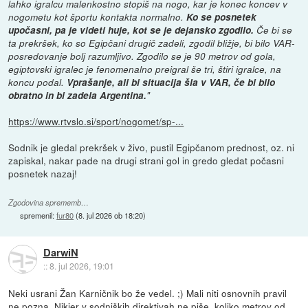
lahko igralcu malenkostno stopiš na nogo, kar je konec koncev v
nogometu kot športu kontakta normalno.
Ko se posnetek
upočasni, pa je videti huje, kot se je dejansko zgodilo.
Če bi se
ta prekršek, ko so Egipčani drugič zadeli, zgodil bližje, bi bilo VAR-
posredovanje bolj razumljivo. Zgodilo se je 90 metrov od gola,
egiptovski igralec je fenomenalno preigral še tri, štiri igralce, na
koncu podal.
Vprašanje, ali bi situacija šla v VAR, če bi bilo
obratno in bi zadela Argentina.
"
https://www.rtvslo.si/sport/nogomet/sp-...
Sodnik je gledal prekršek v živo, pustil Egipčanom prednost, oz. ni
zapiskal, nakar pade na drugi strani gol in gredo gledat počasni
posnetek nazaj!
Zgodovina sprememb…
spremenil:
fur80
(
8. jul 2026 ob 18:20
)
DarwiN
::
8. jul 2026, 19:01
Neki usrani Žan Karničnik bo že vedel. ;) Mali niti osnovnih pravil
ne pozna. Nikjer v sodniških direktivah ne piše, koliko metrov od