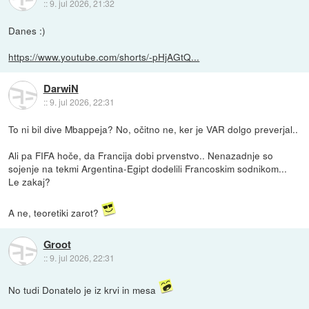
::
9. jul 2026, 21:32
Danes :)
https://www.youtube.com/shorts/-pHjAGtQ...
DarwiN
::
9. jul 2026, 22:31
To ni bil dive Mbappeja? No, očitno ne, ker je VAR dolgo preverjal..
Ali pa FIFA hoče, da Francija dobi prvenstvo.. Nenazadnje so
sojenje na tekmi Argentina-Egipt dodelili Francoskim sodnikom...
Le zakaj?
A ne, teoretiki zarot?
Groot
::
9. jul 2026, 22:31
No tudi Donatelo je iz krvi in mesa