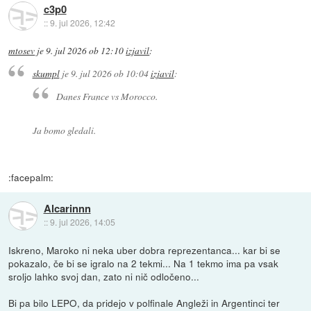
c3p0
::
9. jul 2026, 12:42
mtosev
je
9. jul 2026 ob 12:10
izjavil
:
skumpl
je
9. jul 2026 ob 10:04
izjavil
:
Danes France vs Morocco.
Ja bomo gledali.
:facepalm:
Alcarinnn
::
9. jul 2026, 14:05
Iskreno, Maroko ni neka uber dobra reprezentanca... kar bi se
pokazalo, če bi se igralo na 2 tekmi... Na 1 tekmo ima pa vsak
sroljo lahko svoj dan, zato ni nič odločeno...
Bi pa bilo LEPO, da pridejo v polfinale Angleži in Argentinci ter