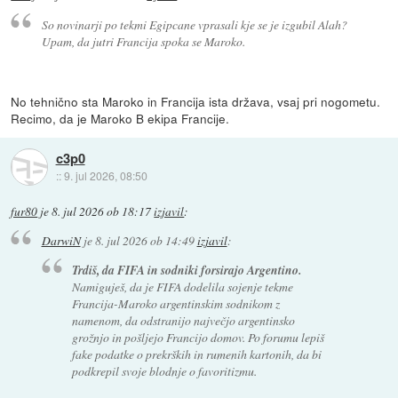
So novinarji po tekmi Egipcane vprasali kje se je izgubil Alah?
Upam, da jutri Francija spoka se Maroko.
No tehnično sta Maroko in Francija ista država, vsaj pri nogometu.
Recimo, da je Maroko B ekipa Francije.
c3p0
::
9. jul 2026, 08:50
fur80
je
8. jul 2026 ob 18:17
izjavil
:
DarwiN
je
8. jul 2026 ob 14:49
izjavil
:
Trdiš, da FIFA in sodniki forsirajo Argentino.
Namiguješ, da je FIFA dodelila sojenje tekme
Francija-Maroko argentinskim sodnikom z
namenom, da odstranijo največjo argentinsko
grožnjo in pošljejo Francijo domov. Po forumu lepiš
fake podatke o prekrških in rumenih kartonih, da bi
podkrepil svoje blodnje o favoritizmu.