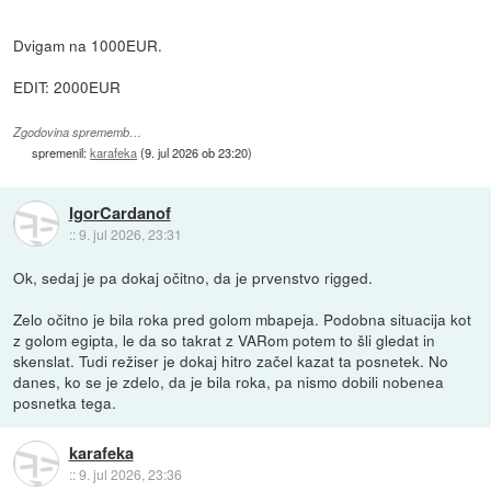
Dvigam na 1000EUR.
EDIT: 2000EUR
Zgodovina sprememb…
spremenil:
karafeka
(
9. jul 2026 ob 23:20
)
IgorCardanof
::
9. jul 2026, 23:31
Ok, sedaj je pa dokaj očitno, da je prvenstvo rigged.
Zelo očitno je bila roka pred golom mbapeja. Podobna situacija kot
z golom egipta, le da so takrat z VARom potem to šli gledat in
skenslat. Tudi režiser je dokaj hitro začel kazat ta posnetek. No
danes, ko se je zdelo, da je bila roka, pa nismo dobili nobenea
posnetka tega.
karafeka
::
9. jul 2026, 23:36