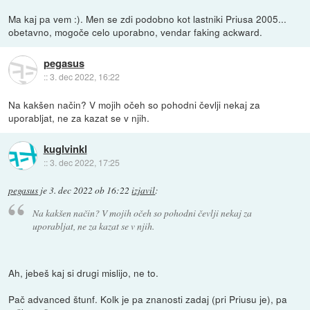
Ma kaj pa vem :). Men se zdi podobno kot lastniki Priusa 2005...
obetavno, mogoče celo uporabno, vendar faking ackward.
pegasus
::
3. dec 2022, 16:22
Na kakšen način? V mojih očeh so pohodni čevlji nekaj za
uporabljat, ne za kazat se v njih.
kuglvinkl
::
3. dec 2022, 17:25
pegasus
je
3. dec 2022 ob 16:22
izjavil
:
Na kakšen način? V mojih očeh so pohodni čevlji nekaj za
uporabljat, ne za kazat se v njih.
Ah, jebeš kaj si drugi mislijo, ne to.
Pač advanced štunf. Kolk je pa znanosti zadaj (pri Priusu je), pa