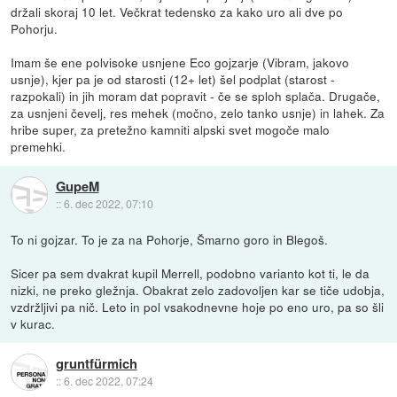
držali skoraj 10 let. Večkrat tedensko za kako uro ali dve po
Pohorju.
Imam še ene polvisoke usnjene Eco gojzarje (Vibram, jakovo
usnje), kjer pa je od starosti (12+ let) šel podplat (starost -
razpokali) in jih moram dat popravit - če se sploh splača. Drugače,
za usnjeni čevelj, res mehek (močno, zelo tanko usnje) in lahek. Za
hribe super, za pretežno kamniti alpski svet mogoče malo
premehki.
GupeM
::
6. dec 2022, 07:10
To ni gojzar. To je za na Pohorje, Šmarno goro in Blegoš.
Sicer pa sem dvakrat kupil Merrell, podobno varianto kot ti, le da
nizki, ne preko gležnja. Obakrat zelo zadovoljen kar se tiče udobja,
vzdržljivi pa nič. Leto in pol vsakodnevne hoje po eno uro, pa so šli
v kurac.
gruntfürmich
::
6. dec 2022, 07:24