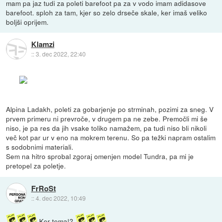
mam pa jaz tudi za poleti barefoot pa za v vodo imam adidasove
barefoot. sploh za tam, kjer so zelo drseče skale, ker imaš veliko
boljši oprijem.
Klamzi
::
3. dec 2022, 22:40
Alpina Ladakh, poleti za gobarjenje po strminah, pozimi za sneg. V
prvem primeru ni prevroče, v drugem pa ne zebe. Premočli mi še
niso, je pa res da jih vsake toliko namažem, pa tudi niso bli nikoli
več kot par ur v eno na mokrem terenu. So pa težki napram ostalim
s sodobnimi materiali.
Sem na hitro sprobal zgoraj omenjen model Tundra, pa mi je
pretopel za poletje.
FrRoSt
::
4. dec 2022, 10:49
Ker tema!?