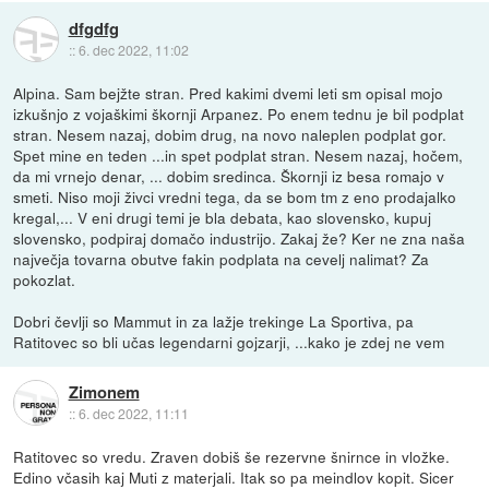
dfgdfg
::
6. dec 2022, 11:02
Alpina. Sam bejžte stran. Pred kakimi dvemi leti sm opisal mojo
izkušnjo z vojaškimi škornji Arpanez. Po enem tednu je bil podplat
stran. Nesem nazaj, dobim drug, na novo naleplen podplat gor.
Spet mine en teden ...in spet podplat stran. Nesem nazaj, hočem,
da mi vrnejo denar, ... dobim sredinca. Škornji iz besa romajo v
smeti. Niso moji živci vredni tega, da se bom tm z eno prodajalko
kregal,... V eni drugi temi je bla debata, kao slovensko, kupuj
slovensko, podpiraj domačo industrijo. Zakaj že? Ker ne zna naša
največja tovarna obutve fakin podplata na cevelj nalimat? Za
pokozlat.
Dobri čevlji so Mammut in za lažje trekinge La Sportiva, pa
Ratitovec so bli učas legendarni gojzarji, ...kako je zdej ne vem
Zimonem
::
6. dec 2022, 11:11
Ratitovec so vredu. Zraven dobiš še rezervne šnirnce in vložke.
Edino včasih kaj Muti z materjali. Itak so pa meindlov kopit. Sicer