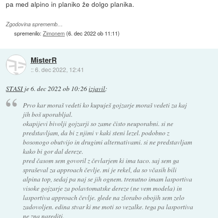
pa med alpino in planiko že dolgo planika.
Zgodovina sprememb…
spremenilo:
Zimonem
(
6. dec 2022 ob 11:11
)
MisterR
::
6. dec 2022, 12:41
STASI
je
6. dec 2022 ob 10:26
izjavil
:
Prvo kar moraš vedeti ko kupuješ gojzarje moraš vedeti za kaj
jih boš uporabljal.
okapijevi bivolji gojzarji so zame čisto neuporabni. si ne
predstavljam, da bi z njimi v kaki steni lezel. podobno z
bosonogo obutvijo in drugimi alternativami. si ne predstavljam
kako bi gor dal dereze.
pred časom sem govoril z čevlarjem ki ima taco. saj sem ga
spraševal za approach čevlje. mi je rekel, da so včasih bili
alpina top, sedaj pa naj se jih ognem. trenutno imam lasportiva
visoke gojzarje za polavtomatske dereze (ne vem modela) in
lasportiva approach čevlje. glede na zlorabo obojih sem zelo
zadovoljen. edina stvar ki me moti so vezalke. tega pa lasportiva
ne zna narediti.