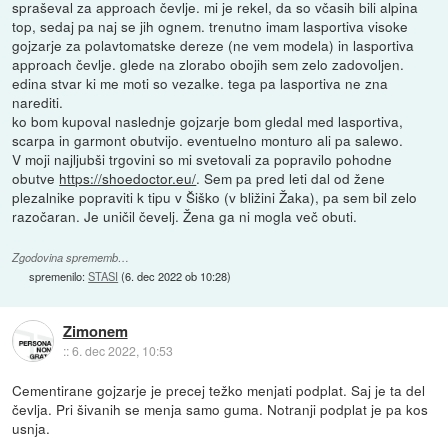
spraševal za approach čevlje. mi je rekel, da so včasih bili alpina
top, sedaj pa naj se jih ognem. trenutno imam lasportiva visoke
gojzarje za polavtomatske dereze (ne vem modela) in lasportiva
approach čevlje. glede na zlorabo obojih sem zelo zadovoljen.
edina stvar ki me moti so vezalke. tega pa lasportiva ne zna
narediti.
ko bom kupoval naslednje gojzarje bom gledal med lasportiva,
scarpa in garmont obutvijo. eventuelno monturo ali pa salewo.
V moji najljubši trgovini so mi svetovali za popravilo pohodne
obutve
https://shoedoctor.eu/
. Sem pa pred leti dal od žene
plezalnike popraviti k tipu v Šiško (v bližini Žaka), pa sem bil zelo
razočaran. Je uničil čevelj. Žena ga ni mogla več obuti.
Zgodovina sprememb…
spremenilo:
STASI
(
6. dec 2022 ob 10:28
)
Zimonem
::
6. dec 2022, 10:53
Cementirane gojzarje je precej težko menjati podplat. Saj je ta del
čevlja. Pri šivanih se menja samo guma. Notranji podplat je pa kos
usnja.