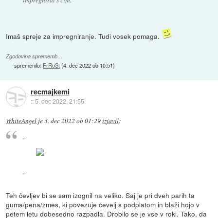
Imaš spreje za impregniranje. Tudi vosek pomaga.
Zgodovina sprememb…
spremenilo:
FrRoSt
(
4. dec 2022 ob 10:51
)
recmajkemi
::
5. dec 2022, 21:55
WhiteAngel
je
3. dec 2022 ob 01:29
izjavil
:
..
..
Teh čevljev bi se sam izognil na veliko. Saj je pri dveh parih ta
guma/pena/zmes, ki povezuje čevelj s podplatom in blaži hojo v
petem letu dobesedno razpadla. Drobilo se je vse v roki. Tako, da