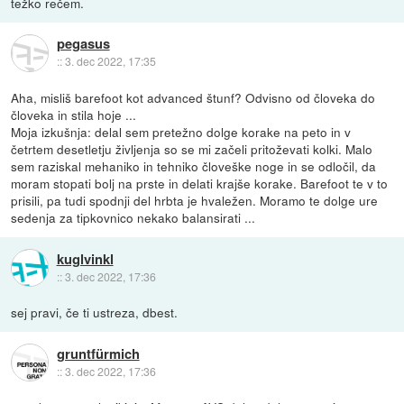
težko rečem.
pegasus
::
3. dec 2022, 17:35
Aha, misliš barefoot kot advanced štunf? Odvisno od človeka do
človeka in stila hoje ...
Moja izkušnja: delal sem pretežno dolge korake na peto in v
četrtem desetletju življenja so se mi začeli pritoževati kolki. Malo
sem raziskal mehaniko in tehniko človeške noge in se odločil, da
moram stopati bolj na prste in delati krajše korake. Barefoot te v to
prisili, pa tudi spodnji del hrbta je hvaležen. Moramo te dolge ure
sedenja za tipkovnico nekako balansirati ...
kuglvinkl
::
3. dec 2022, 17:36
sej pravi, če ti ustreza, dbest.
gruntfürmich
::
3. dec 2022, 17:36