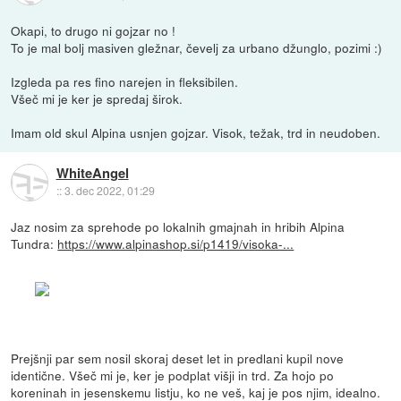
Okapi, to drugo ni gojzar no !
To je mal bolj masiven gležnar, čevelj za urbano džunglo, pozimi :)
Izgleda pa res fino narejen in fleksibilen.
Všeč mi je ker je spredaj širok.
Imam old skul Alpina usnjen gojzar. Visok, težak, trd in neudoben.
WhiteAngel
::
3. dec 2022, 01:29
Jaz nosim za sprehode po lokalnih gmajnah in hribih Alpina
Tundra:
https://www.alpinashop.si/p1419/visoka-...
Prejšnji par sem nosil skoraj deset let in predlani kupil nove
identične. Všeč mi je, ker je podplat višji in trd. Za hojo po
koreninah in jesenskemu listju, ko ne veš, kaj je pos njim, idealno.