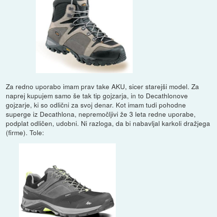
Za redno uporabo imam prav take AKU, sicer starejši model. Za
naprej kupujem samo še tak tip gojzarja, in to Decathlonove
gojzarje, ki so odlični za svoj denar. Kot imam tudi pohodne
superge iz Decathlona, nepremočljivi že 3 leta redne uporabe,
podplat odličen, udobni. Ni razloga, da bi nabavljal karkoli dražjega
(firme). Tole: