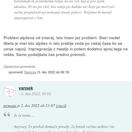
koreninah in jesenskemu listju, ko ne veš, kaj je pos njim,
idealno. Ni mi pa všeč, ker usnje po kakšni uri hoje po močvari
začne prepuščati na notranji strani palcev. Verjetno bi moral
impregnirat s čim.
Problem alpitexa od zmeraj. Isto imam jaz problem. Stari model
tibeta je imel isto alpitex in isto prebije voda po nekaj časa ko se
usnje napoji. Impregnacija z mastjo in potem dodatno sprej tega ne
rešita. Samo podaljšata čas predno premoči.
Zgodovina sprememb…
spremenil:
Xserces
(
3. dec 2022 ob 08:19
)
yansek
::
3. dec 2022, 09:05
pegasus
je
2. dec 2022 ob 23:07
izjavil
:
Je že tema ...
Anyway, 2x probal domače proalp, 2x fental večino nohtov (in
potem čakal mesece, da so se poštimali) ... Sedaj sem na