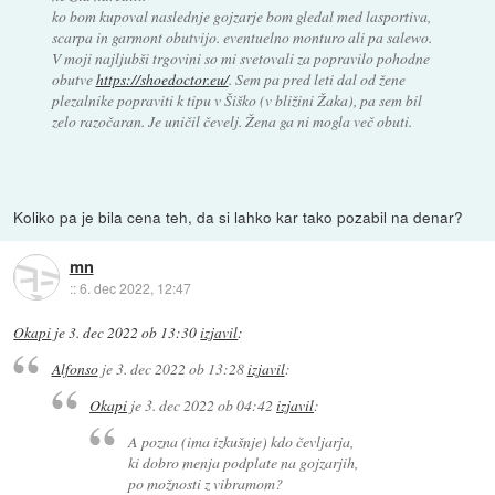
ko bom kupoval naslednje gojzarje bom gledal med lasportiva,
scarpa in garmont obutvijo. eventuelno monturo ali pa salewo.
V moji najljubši trgovini so mi svetovali za popravilo pohodne
obutve
https://shoedoctor.eu/
. Sem pa pred leti dal od žene
plezalnike popraviti k tipu v Šiško (v bližini Žaka), pa sem bil
zelo razočaran. Je uničil čevelj. Žena ga ni mogla več obuti.
Koliko pa je bila cena teh, da si lahko kar tako pozabil na denar?
mn
::
6. dec 2022, 12:47
Okapi
je
3. dec 2022 ob 13:30
izjavil
:
Alfonso
je
3. dec 2022 ob 13:28
izjavil
:
Okapi
je
3. dec 2022 ob 04:42
izjavil
:
A pozna (ima izkušnje) kdo čevljarja,
ki dobro menja podplate na gojzarjih,
po možnosti z vibramom?