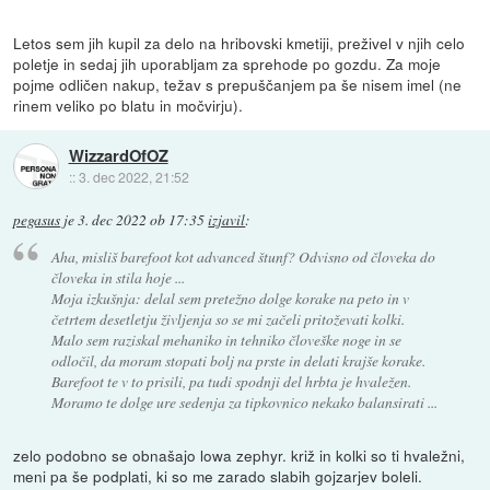
Letos sem jih kupil za delo na hribovski kmetiji, preživel v njih celo
poletje in sedaj jih uporabljam za sprehode po gozdu. Za moje
pojme odličen nakup, težav s prepuščanjem pa še nisem imel (ne
rinem veliko po blatu in močvirju).
WizzardOfOZ
::
3. dec 2022, 21:52
pegasus
je
3. dec 2022 ob 17:35
izjavil
:
Aha, misliš barefoot kot advanced štunf? Odvisno od človeka do
človeka in stila hoje ...
Moja izkušnja: delal sem pretežno dolge korake na peto in v
četrtem desetletju življenja so se mi začeli pritoževati kolki.
Malo sem raziskal mehaniko in tehniko človeške noge in se
odločil, da moram stopati bolj na prste in delati krajše korake.
Barefoot te v to prisili, pa tudi spodnji del hrbta je hvaležen.
Moramo te dolge ure sedenja za tipkovnico nekako balansirati ...
zelo podobno se obnašajo lowa zephyr. križ in kolki so ti hvaležni,
meni pa še podplati, ki so me zarado slabih gojzarjev boleli.