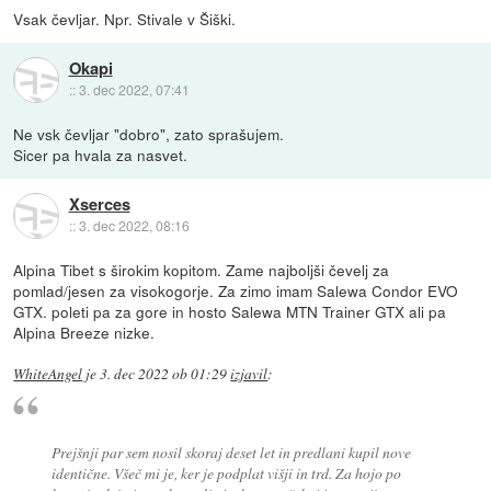
Vsak čevljar. Npr. Stivale v Šiški.
Okapi
::
3. dec 2022, 07:41
Ne vsk čevljar "dobro", zato sprašujem.
Sicer pa hvala za nasvet.
Xserces
::
3. dec 2022, 08:16
Alpina Tibet s širokim kopitom. Zame najboljši čevelj za
pomlad/jesen za visokogorje. Za zimo imam Salewa Condor EVO
GTX. poleti pa za gore in hosto Salewa MTN Trainer GTX ali pa
Alpina Breeze nizke.
WhiteAngel
je
3. dec 2022 ob 01:29
izjavil
:
Prejšnji par sem nosil skoraj deset let in predlani kupil nove
identične. Všeč mi je, ker je podplat višji in trd. Za hojo po