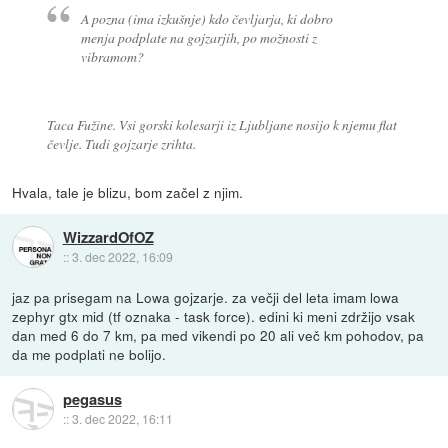
A pozna (ima izkušnje) kdo čevljarja, ki dobro
menja podplate na gojzarjih, po možnosti z
vibramom?
Taca Fužine. Vsi gorski kolesarji iz Ljubljane nosijo k njemu flat
čevlje. Tudi gojzarje zrihta.
Hvala, tale je blizu, bom začel z njim.
WizzardOfOZ
::
3. dec 2022, 16:09
jaz pa prisegam na Lowa gojzarje. za večji del leta imam lowa
zephyr gtx mid (tf oznaka - task force). edini ki meni zdržijo vsak
dan med 6 do 7 km, pa med vikendi po 20 ali več km pohodov, pa
da me podplati ne bolijo.
pegasus
::
3. dec 2022, 16:11