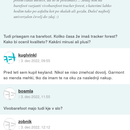
barefoot varjanti vivobarefoot tracker forest, s katerimi lahko
hodim tako po asfaltu kot po skalah ali gozdu. Daleč najbolj
univerzalen čevelj do zdaj :)
Tudi prisegam na barefoot. Koliko časa že imaš tracker forest?
Kako bi ocenil kvaliteto? Kakšni minusi ali plusi?
kuglvinkl
::
3. dec 2022, 09:55
Pred leti sem kupil keyland. Nikol se niso zmehcal dovolj. Garmont
so menda mehki, tko da imam te na oku za naslednji nakup.
bosmla
::
3. dec 2022, 11:55
Vivobarefoot majo tudi kje v slo?
zobnik
::
3. dec 2022, 12:12