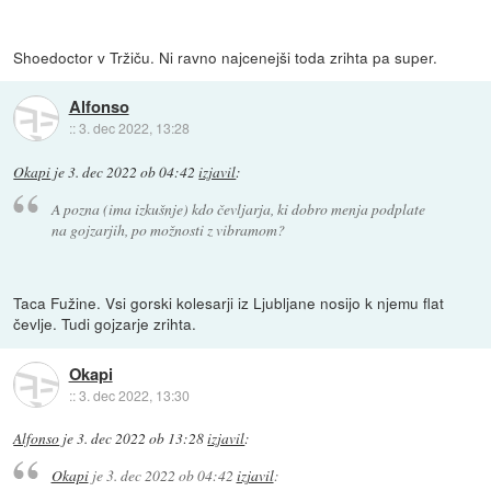
Shoedoctor v Tržiču. Ni ravno najcenejši toda zrihta pa super.
Alfonso
::
3. dec 2022, 13:28
Okapi
je
3. dec 2022 ob 04:42
izjavil
:
A pozna (ima izkušnje) kdo čevljarja, ki dobro menja podplate
na gojzarjih, po možnosti z vibramom?
Taca Fužine. Vsi gorski kolesarji iz Ljubljane nosijo k njemu flat
čevlje. Tudi gojzarje zrihta.
Okapi
::
3. dec 2022, 13:30
Alfonso
je
3. dec 2022 ob 13:28
izjavil
:
Okapi
je
3. dec 2022 ob 04:42
izjavil
: