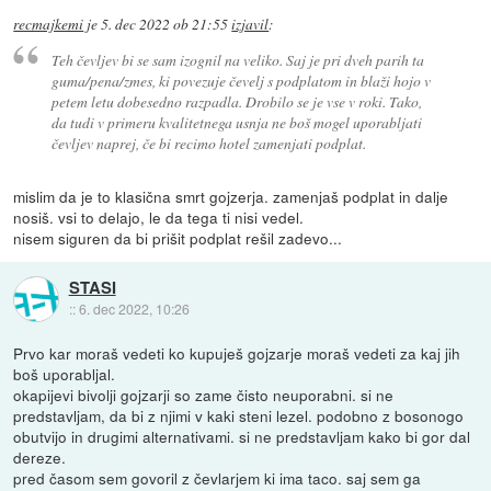
recmajkemi
je
5. dec 2022 ob 21:55
izjavil
:
Teh čevljev bi se sam izognil na veliko. Saj je pri dveh parih ta
guma/pena/zmes, ki povezuje čevelj s podplatom in blaži hojo v
petem letu dobesedno razpadla. Drobilo se je vse v roki. Tako,
da tudi v primeru kvalitetnega usnja ne boš mogel uporabljati
čevljev naprej, če bi recimo hotel zamenjati podplat.
mislim da je to klasična smrt gojzerja. zamenjaš podplat in dalje
nosiš. vsi to delajo, le da tega ti nisi vedel.
nisem siguren da bi prišit podplat rešil zadevo...
STASI
::
6. dec 2022, 10:26
Prvo kar moraš vedeti ko kupuješ gojzarje moraš vedeti za kaj jih
boš uporabljal.
okapijevi bivolji gojzarji so zame čisto neuporabni. si ne
predstavljam, da bi z njimi v kaki steni lezel. podobno z bosonogo
obutvijo in drugimi alternativami. si ne predstavljam kako bi gor dal
dereze.
pred časom sem govoril z čevlarjem ki ima taco. saj sem ga