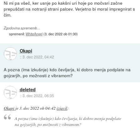
Ni mi pa všeč, ker usnje po kakšni uri hoje po močvari začne
prepuščati na notranji strani palcev. Verjetno bi moral impregnirat s
čim.
Zgodovina sprememb…
spremenil:
WhiteAngel
(
3. dec 2022 ob 01:30
)
Okapi
::
3. dec 2022, 04:42
A pozna (ima izkušnje) kdo čevljarja, ki dobro menja podplate na
gojzarjih, po možnosti z vibramom?
deleted
::
3. dec 2022, 06:35
Okapi
je
3. dec 2022 ob 04:42
izjavil
:
A pozna (ima izkušnje) kdo čevljarja, ki dobro menja podplate
na gojzarjih, po možnosti z vibramom?