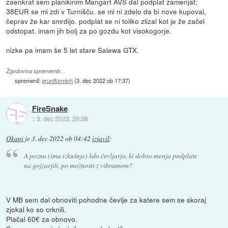
zaenkrat sem planikinim Mangart AVS dal podplat zamenjat;
38EUR se mi zdi v Turnišču. se mi ni zdelo da bi nove kupoval,
čeprav že kar smrdijo. podplat se ni toliko zlizal kot je že začel
odstopat. imam jih bolj za po gozdu kot visokogorje.
nizke pa imam še 5 let stare Salewa GTX.
Zgodovina sprememb…
spremenil:
gruntfürmich
(
3. dec 2022 ob 17:37
)
FireSnake
::
3. dec 2022, 20:38
Okapi
je
3. dec 2022 ob 04:42
izjavil
:
A pozna (ima izkušnje) kdo čevljarja, ki dobro menja podplate
na gojzarjih, po možnosti z vibramom?
V MB sem dal obnoviti pohodne čevlje za katere sem se skoraj
zjokal ko so crknili.
Plačal 60€ za obnovo.