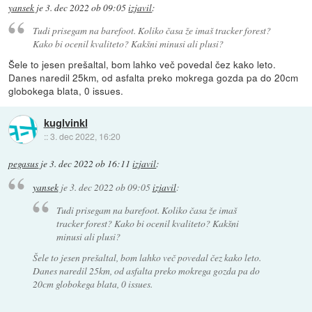
yansek
je
3. dec 2022 ob 09:05
izjavil
:
Tudi prisegam na barefoot. Koliko časa že imaš tracker forest?
Kako bi ocenil kvaliteto? Kakšni minusi ali plusi?
Šele to jesen prešaltal, bom lahko več povedal čez kako leto.
Danes naredil 25km, od asfalta preko mokrega gozda pa do 20cm
globokega blata, 0 issues.
kuglvinkl
::
3. dec 2022, 16:20
pegasus
je
3. dec 2022 ob 16:11
izjavil
:
yansek
je
3. dec 2022 ob 09:05
izjavil
:
Tudi prisegam na barefoot. Koliko časa že imaš
tracker forest? Kako bi ocenil kvaliteto? Kakšni
minusi ali plusi?
Šele to jesen prešaltal, bom lahko več povedal čez kako leto.
Danes naredil 25km, od asfalta preko mokrega gozda pa do
20cm globokega blata, 0 issues.