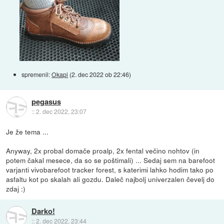
spremenil:
Okapi
(
2. dec 2022 ob 22:46
)
pegasus
::
2. dec 2022, 23:07
Je že tema ...
Anyway, 2x probal domače proalp, 2x fental večino nohtov (in
potem čakal mesece, da so se poštimali) ... Sedaj sem na barefoot
varjanti vivobarefoot tracker forest, s katerimi lahko hodim tako po
asfaltu kot po skalah ali gozdu. Daleč najbolj univerzalen čevelj do
zdaj :)
Darko!
::
2. dec 2022, 23:44