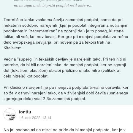
nisem siguren da bi prišit podplat rešil zadevo...
Teoretično lahko vsakemu čevlju zamenjaš podplat, samo da pri
nekaterih sodobno narejenih (kjer je podplat integriran z notranjim
podplatom in "zacementiran" na zgornji del) je to poseg, ki stane
toliko, ali več, kot nov čevelj. Ker gre pri menjavi podplata za ročno
delo evropskega čevljarja, pri novem pa za tekoči trak na
Kitajskem.
Večina "superg" in tekaških čevljev je narejenih tako. Pri teh niti ni
potrebe, da bi bili narejeni tako, da menjaš podplat, ker se zgornji
del (tekstilen, plastičen) obrabi približno enako hitro (velikokrat
celo hitreje) kot podplat.
Pri klasično narejenih je pa menjava podplata trivialno opravilo, ker
so že v osnovi narejeni tako, da v življenjski dobi čevlja (usnjenega
zgornjega dela) vsaj 2-3x zamenjaš podplat.
tonttu
::
6. dec 2022, 13:14
No ja, osebno mi na misel ne pride da bi menjal podplate, ker je v