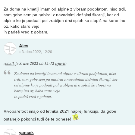
Za doma na kmetiji imam od alpine z vibram podplatom, niso trdi,
sam gobe sem pa nabiral z navadnimi dežnimi škornji, ker od
alpine ko je podpalt pol zrabljen drsi sploh ko stopiš na korenino
oz. kako staro vejo
in padeš vred z gobam.
Ales
::
3. dec 2022, 12:20
zobnik
je
3. dec 2022 ob 12:12
izjavil
:
Za doma na kmetiji imam od alpine z vibram podplatom, niso
trdi, sam gobe sem pa nabiral z navadnimi dežnimi škornji, ker
od alpine ko je podpalt pol zrabljen drsi sploh ko stopiš na
korenino oz. kako staro vejo
in padeš vred z gobam.
Vivobarefoot imajo od letnika 2021 naprej funkcijo, da gobe
ostanejo pokonci tudi če te odnese!
yansek