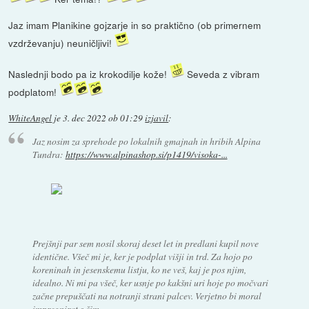
Jaz imam Planikine gojzarje in so praktično (ob primernem
vzdrževanju) neuničljivi!
Naslednji bodo pa iz krokodilje kože!
Seveda z vibram
podplatom!
WhiteAngel
je
3. dec 2022 ob 01:29
izjavil
:
Jaz nosim za sprehode po lokalnih gmajnah in hribih Alpina
Tundra:
https://www.alpinashop.si/p1419/visoka-...
Prejšnji par sem nosil skoraj deset let in predlani kupil nove
identične. Všeč mi je, ker je podplat višji in trd. Za hojo po
koreninah in jesenskemu listju, ko ne veš, kaj je pos njim,
idealno. Ni mi pa všeč, ker usnje po kakšni uri hoje po močvari
začne prepuščati na notranji strani palcev. Verjetno bi moral
impregnirat s čim.