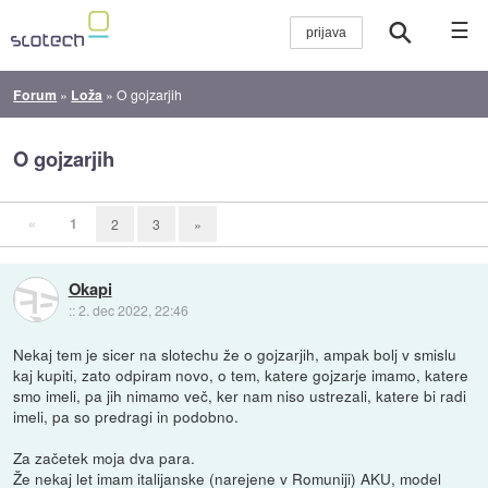
☰
Forum
»
Loža
»
O gojzarjih
O gojzarjih
«
1
2
3
»
Okapi
::
2. dec 2022, 22:46
Nekaj tem je sicer na slotechu že o gojzarjih, ampak bolj v smislu
kaj kupiti, zato odpiram novo, o tem, katere gojzarje imamo, katere
smo imeli, pa jih nimamo več, ker nam niso ustrezali, katere bi radi
imeli, pa so predragi in podobno.
Za začetek moja dva para.
Že nekaj let imam italijanske (narejene v Romuniji) AKU, model