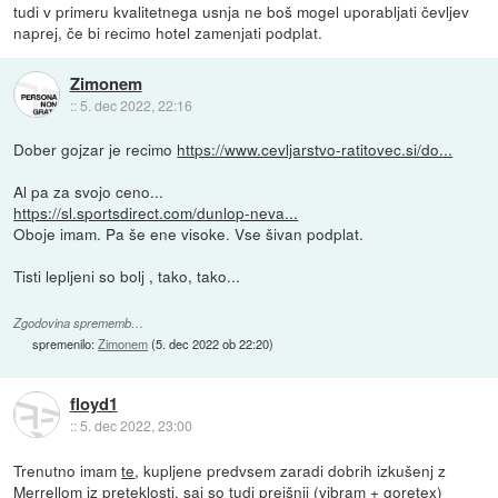
tudi v primeru kvalitetnega usnja ne boš mogel uporabljati čevljev
naprej, če bi recimo hotel zamenjati podplat.
Zimonem
::
5. dec 2022, 22:16
Dober gojzar je recimo
https://www.cevljarstvo-ratitovec.si/do...
Al pa za svojo ceno...
https://sl.sportsdirect.com/dunlop-neva...
Oboje imam. Pa še ene visoke. Vse šivan podplat.
Tisti lepljeni so bolj , tako, tako...
Zgodovina sprememb…
spremenilo:
Zimonem
(
5. dec 2022 ob 22:20
)
floyd1
::
5. dec 2022, 23:00
Trenutno imam
te
, kupljene predvsem zaradi dobrih izkušenj z
Merrellom iz preteklosti, saj so tudi prejšnji (vibram + goretex)