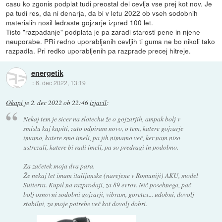
casu ko zgonis podplat tudi preostal del cevlja vse prej kot nov. Je
pa tudi res, da ni denarja, da bi v letu 2022 ob vseh sodobnih
materialih nosil ledraste gojzarje izpred 100 let.
Tisto "razpadanje" podplata je pa zaradi starosti pene in njene
neuporabe. PRi redno uporabljanih cevljih ti guma ne bo nikoli tako
razpadla. Pri redko uporabljenih pa razprade precej hitreje.
energetik
::
6. dec 2022, 13:19
Okapi
je
2. dec 2022 ob 22:46
izjavil
:
Nekaj tem je sicer na slotechu že o gojzarjih, ampak bolj v
smislu kaj kupiti, zato odpiram novo, o tem, katere gojzarje
imamo, katere smo imeli, pa jih nimamo več, ker nam niso
ustrezali, katere bi radi imeli, pa so predragi in podobno.
Za začetek moja dva para.
Že nekaj let imam italijanske (narejene v Romuniji) AKU, model
Suiterra. Kupil na razprodaji, za 89 evrov. Nič posebnega, pač
bolj osnovni sodobni gojzarji, vibram, goretex... udobni, dovolj
stabilni, za moje potrebe več kot dovolj dobri.