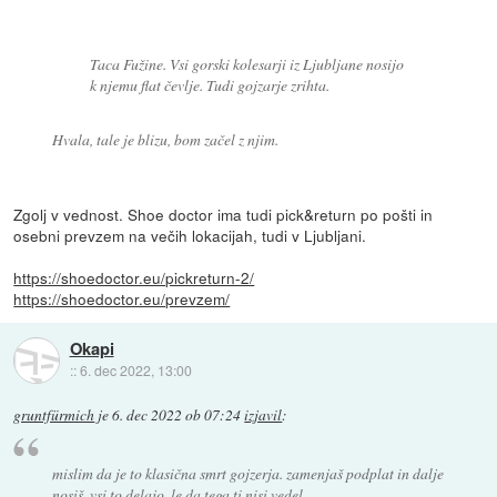
Taca Fužine. Vsi gorski kolesarji iz Ljubljane nosijo
k njemu flat čevlje. Tudi gojzarje zrihta.
Hvala, tale je blizu, bom začel z njim.
Zgolj v vednost. Shoe doctor ima tudi pick&return po pošti in
osebni prevzem na večih lokacijah, tudi v Ljubljani.
https://shoedoctor.eu/pickreturn-2/
https://shoedoctor.eu/prevzem/
Okapi
::
6. dec 2022, 13:00
gruntfürmich
je
6. dec 2022 ob 07:24
izjavil
:
mislim da je to klasična smrt gojzerja. zamenjaš podplat in dalje
nosiš. vsi to delajo, le da tega ti nisi vedel.