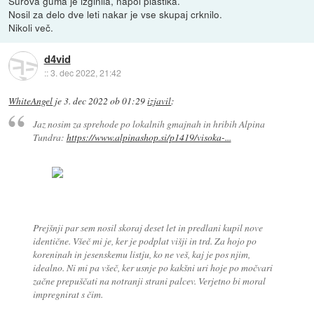
Surova guma je izginila, napol plastika.
Nosil za delo dve leti nakar je vse skupaj crknilo.
Nikoli več.
d4vid
::
3. dec 2022, 21:42
WhiteAngel
je
3. dec 2022 ob 01:29
izjavil
:
Jaz nosim za sprehode po lokalnih gmajnah in hribih Alpina
Tundra:
https://www.alpinashop.si/p1419/visoka-...
Prejšnji par sem nosil skoraj deset let in predlani kupil nove
identične. Všeč mi je, ker je podplat višji in trd. Za hojo po
koreninah in jesenskemu listju, ko ne veš, kaj je pos njim,
idealno. Ni mi pa všeč, ker usnje po kakšni uri hoje po močvari
začne prepuščati na notranji strani palcev. Verjetno bi moral
impregnirat s čim.