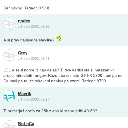
Definitivno Radeon 9700!
nodes
::
1. nov 2003, 08:36
A si prav napisal te številke?
Grey
::
1. nov 2003, 08:41
LOL a se ti norca iz nas delaš? Ti dve kartici sta si narazen kr
precej hitrostnih rangov. Razen če si mislu GF FX 5900...pol pa ne.
Če maš pa to izbirokokr si napisu pa vzemi Radeon 9700.
Mavrik
::
1. nov 2003, 09:27
Ti primerjaš grafo za 25k z eno ki stane pribl 40-50?
BoLhCa