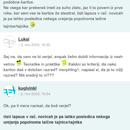
podobne kartice.
Ne vsega kar prebereš imeti za suho zlato, jaz ti to povem iz prve
roke, ker sem vse te kartice že stestiral, tisti lapsus v rač. novicah
je pa lahko posledica nekega urejanja popolnoma laične
tajnice/tajnika
Luksi
::
2. nov 2003, 16:30
Sej ne, da vam ne bi verjel, ampak želim dobiti informacije iz vseh
vetrov
Teoretike in praktike
Kakšni so kriteriji, da neko
kartico daš v določen razred? morphling1, napisal si, da je to nižji
razred? Niti srednji to ni???
kuglvinkl
::
2. nov 2003, 16:34
Ok, pa ti mora narisat, da boš verjel?
tisti lapsus v rač. novicah je pa lahko posledica nekega
urejanja popolnoma laične tajnice/tajnika