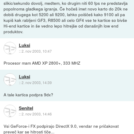
slikic/sekundo dovolj, medtem, ko drugim niti 60 fps ne predstavlja
popolnoma gladkega igranja. Če hočeš imet novo karto do 20k ne
dobiš drugega kot 5200 ali 9200, lahko poiščeš kako 9100 ali pa
kupiš kak rabljeni GF3, R8500 ali celo GF4 vse te kartice so bivše
Hi-end kartice in še vedno lepo hitrejše od današnjih low end
produktov.
Luksi
::
2. nov 2003, 10:47
Procesor mam AMD XP 2800+, 333 MHZ
Luksi
::
2. nov 2003, 14:39
A tale kartica podpra 9dx?
Senitel
::
2. nov 2003, 14:46
Vsi GeForce-i FX podpirajo DirectX 9.0, vendar ne pričakovat
preveč kar se hitrosti tiče...