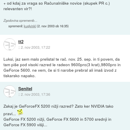
+ od kdaj za vraga so Računalniške novice (skupek PR c.)
relevanten vir?!
Zgodovina sprememb…
spremenil:
kuglvinkl
(
2. nov 2003 ob 16:35
)
tt2
::
2. nov 2003, 17:22
Luksi, jaz sem malo prelistal te rač. nov. 25. sep. in ti povem, da
tam piše pod visoki razred le radeon 9600pro(3 krat),9800pro in
GeForce 5600. ne vem, če si ti narobe prebral ali imaš izvod z
tiskarsko napako.
Senitel
::
2. nov 2003, 17:36
Zakaj je GeForceFX 5200 nižji razred? Zato ker NVIDIA tako
pravi...
GeForce FX 5200 nižji, GeForce FX 5600 in 5700 srednji in
GeForce FX 5900 višji...