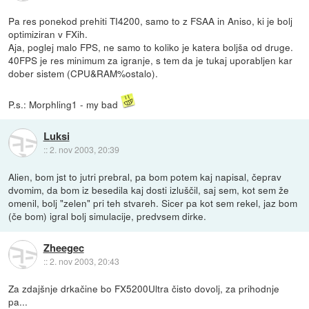
Pa res ponekod prehiti TI4200, samo to z FSAA in Aniso, ki je bolj
optimiziran v FXih.
Aja, poglej malo FPS, ne samo to koliko je katera boljša od druge.
40FPS je res minimum za igranje, s tem da je tukaj uporabljen kar
dober sistem (CPU&RAM%ostalo).
P.s.: Morphling1 - my bad
Luksi
::
2. nov 2003, 20:39
Alien, bom jst to jutri prebral, pa bom potem kaj napisal, čeprav
dvomim, da bom iz besedila kaj dosti izluščil, saj sem, kot sem že
omenil, bolj "zelen" pri teh stvareh. Sicer pa kot sem rekel, jaz bom
(če bom) igral bolj simulacije, predvsem dirke.
Zheegec
::
2. nov 2003, 20:43
Za zdajšnje drkačine bo FX5200Ultra čisto dovolj, za prihodnje
pa...