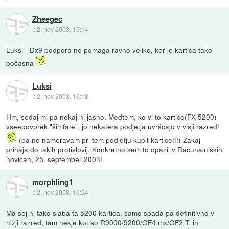
Zheegec
::
2. nov 2003, 15:14
Luksi - Dx9 podpora ne pomaga ravno veliko, ker je kartica tako
počasna
Luksi
::
2. nov 2003, 16:18
Hm, sedaj mi pa nekaj ni jasno. Medtem, ko vi to kartico(FX 5200)
vseepovprek "šimfate", jo nekatera podjetja uvrščajo v višji razred!
(pa ne nameravam pri tem podjetju kupit kartice!!!) Zakaj
prihaja do takih protislovij. Konkretno sem to opazil v Računalniških
novicah, 25. september 2003!
morphling1
::
2. nov 2003, 16:24
Ma sej ni tako slaba ta 5200 kartica, samo spada pa definitivno v
nižji razred, tam nekje kot so R9000/9200/GF4 mx/GF2 Ti in