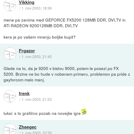
Vikking
::
1. nov 2003, 18:36
mene pa zanima med GEFORCE FX5200 128MB DDR, DVI,TV in
ATI RADEON 9200128MB DDR, DVI,TV
kera je po vašem mnenju boljše kupit?
Frgazor
::
1. nov 2003, 21:45
Glede na to, da je 9200 v bistvu 9000, potem le posezi po FX
5200. Brzine ne bo hude v nobenem primeru, problemov pa pride z
gayforcom malo manj.
frenk
::
1. nov 2003, 21:53
luksi: s to grafično pozab na novejše igre
Zheegec
::
1. nov 2003, 22:35