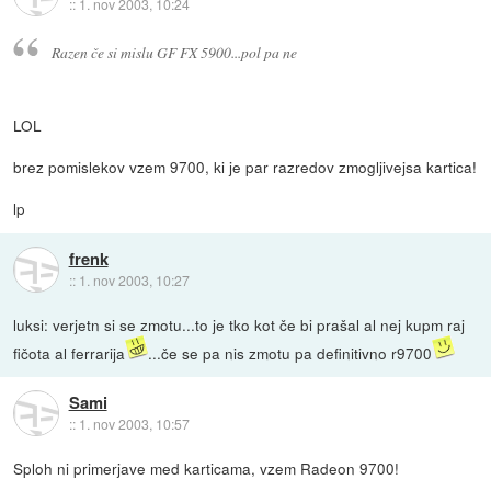
::
1. nov 2003, 10:24
Razen če si mislu GF FX 5900...pol pa ne
LOL
brez pomislekov vzem 9700, ki je par razredov zmogljivejsa kartica!
lp
frenk
::
1. nov 2003, 10:27
luksi: verjetn si se zmotu...to je tko kot če bi prašal al nej kupm raj
fičota al ferrarija
...če se pa nis zmotu pa definitivno r9700
Sami
::
1. nov 2003, 10:57
Sploh ni primerjave med karticama, vzem Radeon 9700!