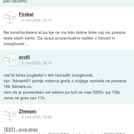
pač neumni).
Firebat
::
2. nov 2003, 19:10
Na tomshardware al pa kje ce ma kdo dobre linke naj mu pokaze
teste obeh kartic. Da opazi procentualno razliko v hitrosti in
zmoglivosti ...
profii
::
2. nov 2003, 19:14
mal bi lahko pogledal v teh razredih zmoglivosti.
npr: 3dmark01 pomje nobena grafa z nizjega razreda ne preseze
10k 3dmark-ov.
vem da je pomemben cel sistem pa tud ce mas 3200+ pa 1Gb
rama ne gres cez 11k.
Zheegec
::
2. nov 2003, 19:32
TESTI - prva stran