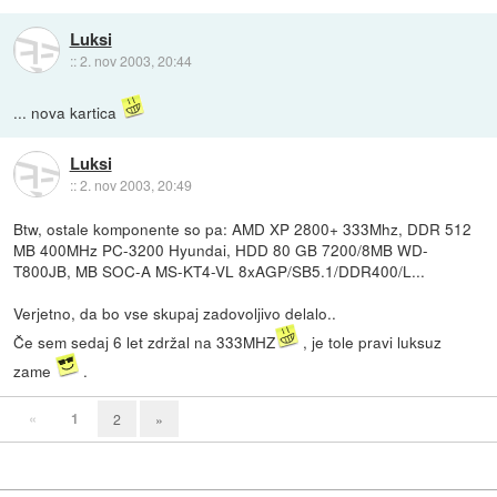
Luksi
::
2. nov 2003, 20:44
... nova kartica
Luksi
::
2. nov 2003, 20:49
Btw, ostale komponente so pa: AMD XP 2800+ 333Mhz, DDR 512
MB 400MHz PC-3200 Hyundai, HDD 80 GB 7200/8MB WD-
T800JB, MB SOC-A MS-KT4-VL 8xAGP/SB5.1/DDR400/L...
Verjetno, da bo vse skupaj zadovoljivo delalo..
Če sem sedaj 6 let zdržal na 333MHZ
, je tole pravi luksuz
zame
.
«
1
2
»