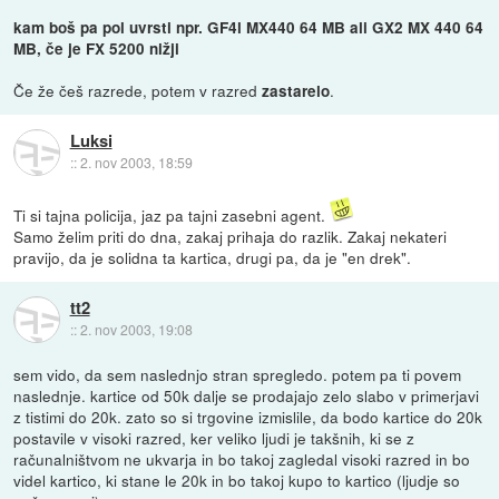
kam boš pa pol uvrsti npr. GF4l MX440 64 MB ali GX2 MX 440 64
MB, če je FX 5200 nižji
Če že češ razrede, potem v razred
.
zastarelo
Luksi
::
2. nov 2003, 18:59
Ti si tajna policija, jaz pa tajni zasebni agent.
Samo želim priti do dna, zakaj prihaja do razlik. Zakaj nekateri
pravijo, da je solidna ta kartica, drugi pa, da je "en drek".
tt2
::
2. nov 2003, 19:08
sem vido, da sem naslednjo stran spregledo. potem pa ti povem
naslednje. kartice od 50k dalje se prodajajo zelo slabo v primerjavi
z tistimi do 20k. zato so si trgovine izmislile, da bodo kartice do 20k
postavile v visoki razred, ker veliko ljudi je takšnih, ki se z
računalništvom ne ukvarja in bo takoj zagledal visoki razred in bo
videl kartico, ki stane le 20k in bo takoj kupo to kartico (ljudje so