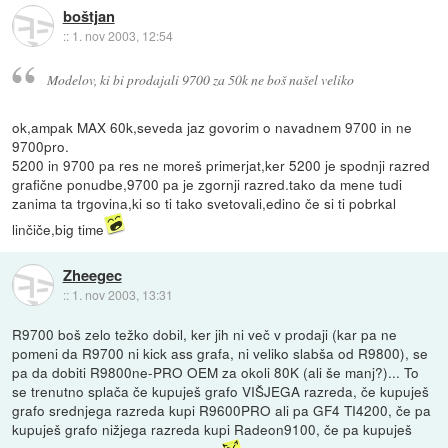
boštjan
::
1. nov 2003, 12:54
Modelov, ki bi prodajali 9700 za 50k ne boš našel veliko
ok,ampak MAX 60k,seveda jaz govorim o navadnem 9700 in ne
9700pro.
5200 in 9700 pa res ne moreš primerjat,ker 5200 je spodnji razred
grafične ponudbe,9700 pa je zgornji razred.tako da mene tudi
zanima ta trgovina,ki so ti tako svetovali,edino če si ti pobrkal
linčiče,big time
Zheegec
::
1. nov 2003, 13:31
R9700 boš zelo težko dobil, ker jih ni več v prodaji (kar pa ne
pomeni da R9700 ni kick ass grafa, ni veliko slabša od R9800), se
pa da dobiti R9800ne-PRO OEM za okoli 80K (ali še manj?)... To
se trenutno splača če kupuješ grafo VIŠJEGA razreda, če kupuješ
grafo srednjega razreda kupi R9600PRO ali pa GF4 TI4200, če pa
kupuješ grafo nižjega razreda kupi Radeon9100, če pa kupuješ