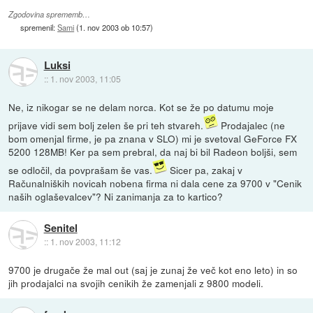
Zgodovina sprememb…
spremenil:
Sami
(
1. nov 2003 ob 10:57
)
Luksi
::
1. nov 2003, 11:05
Ne, iz nikogar se ne delam norca. Kot se že po datumu moje
prijave vidi sem bolj zelen še pri teh stvareh.
Prodajalec (ne
bom omenjal firme, je pa znana v SLO) mi je svetoval GeForce FX
5200 128MB! Ker pa sem prebral, da naj bi bil Radeon boljši, sem
se odločil, da povprašam še vas.
Sicer pa, zakaj v
Računalniških novicah nobena firma ni dala cene za 9700 v "Cenik
naših oglaševalcev"? Ni zanimanja za to kartico?
Senitel
::
1. nov 2003, 11:12
9700 je drugače že mal out (saj je zunaj že več kot eno leto) in so
jih prodajalci na svojih cenikih že zamenjali z 9800 modeli.