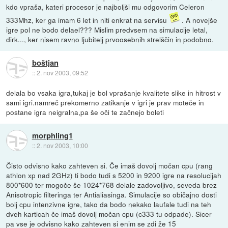
kdo vpraša, kateri procesor je najboljši mu odgovorim Celeron
333Mhz, ker ga imam 6 let in niti enkrat na servisu
. A novejše
igre pol ne bodo delael??? Mislim predvsem na simulacije letal,
dirk..., ker nisem ravno ljubitelj prvoosebnih strelščin in podobno.
boštjan
::
2. nov 2003, 09:52
delala bo vsaka igra,tukaj je bol vprašanje kvalitete slike in hitrost v
sami igri.namreč prekomerno zatikanje v igri je prav moteče in
postane igra neigralna,pa še oči te začnejo boleti
morphling1
::
2. nov 2003, 10:00
Čisto odvisno kako zahteven si. Če imaš dovolj močan cpu (rang
athlon xp nad 2GHz) ti bodo tudi s 5200 in 9200 igre na resolucijah
800*600 ter mogoče še 1024*768 delale zadovoljivo, seveda brez
Anisotropic filteringa ter Antialiasinga. Simulacije so običajno dosti
bolj cpu intenzivne igre, tako da bodo nekako laufale tudi na teh
dveh karticah če imaš dovolj močan cpu (c333 tu odpade). Sicer
pa vse je odvisno kako zahteven si enim se zdi že 15