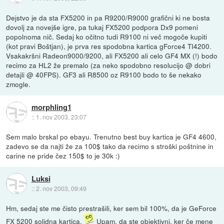
Dejstvo je da sta FX5200 in pa R9200/R9000 grafični ki ne bosta
dovolj za novejše igre, pa tukaj FX5200 podpora Dx9 pomeni
popolnoma nič. Sedaj ko očitno tudi R9100 ni več mogoče kupiti
(kot pravi Boštjan), je prva res spodobna kartica gForce4 TI4200.
Vsakakršni Radeon9000/9200, ali FX5200 ali celo GF4 MX (!) bodo
recimo za HL2 že premalo (za neko spodobno resolucijo @ dobri
detajli @ 40FPS). GF3 ali R8500 oz R9100 bodo to še nekako
zmogle.
morphling1
::
1. nov 2003, 23:07
Sem malo brskal po ebayu. Trenutno best buy kartica je GF4 4600,
zadevo se da najti že za 100$ tako da recimo s stroški poštnine in
carine ne pride čez 150$ to je 30k :)
Luksi
::
2. nov 2003, 09:49
Hm, sedaj ste me čisto prestrašili, ker sem bil 100%, da je GeForce
FX 5200 solidna kartica.
Upam, da ste objektivni, ker če mene