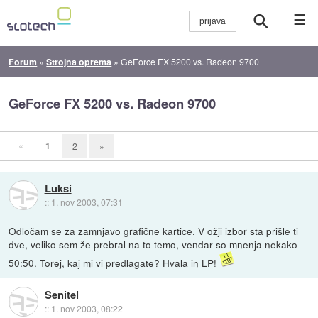
☰
Forum
»
Strojna oprema
»
GeForce FX 5200 vs. Radeon 9700
GeForce FX 5200 vs. Radeon 9700
«
1
2
»
Luksi
::
1. nov 2003, 07:31
Odločam se za zamnjavo grafične kartice. V ožji izbor sta prišle ti
dve, veliko sem že prebral na to temo, vendar so mnenja nekako
50:50. Torej, kaj mi vi predlagate? Hvala in LP!
Senitel
::
1. nov 2003, 08:22