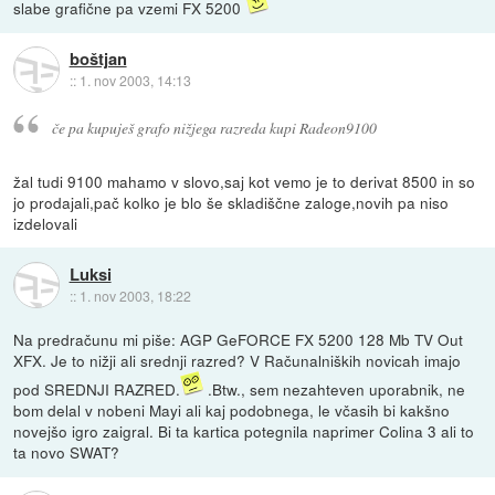
slabe grafične pa vzemi FX 5200
boštjan
::
1. nov 2003, 14:13
če pa kupuješ grafo nižjega razreda kupi Radeon9100
žal tudi 9100 mahamo v slovo,saj kot vemo je to derivat 8500 in so
jo prodajali,pač kolko je blo še skladiščne zaloge,novih pa niso
izdelovali
Luksi
::
1. nov 2003, 18:22
Na predračunu mi piše: AGP GeFORCE FX 5200 128 Mb TV Out
XFX. Je to nižji ali srednji razred? V Računalniških novicah imajo
pod SREDNJI RAZRED.
.Btw., sem nezahteven uporabnik, ne
bom delal v nobeni Mayi ali kaj podobnega, le včasih bi kakšno
novejšo igro zaigral. Bi ta kartica potegnila naprimer Colina 3 ali to
ta novo SWAT?