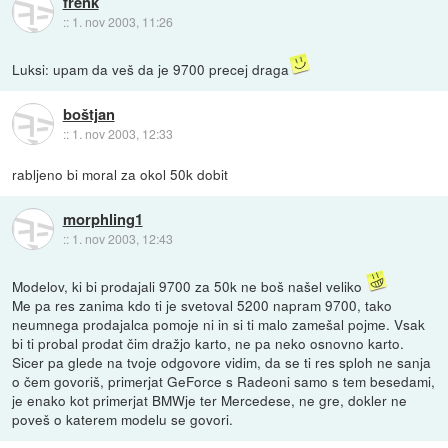
frenk
::
1. nov 2003, 11:26
Luksi: upam da veš da je 9700 precej draga
boštjan
::
1. nov 2003, 12:33
rabljeno bi moral za okol 50k dobit
morphling1
::
1. nov 2003, 12:43
Modelov, ki bi prodajali 9700 za 50k ne boš našel veliko
Me pa res zanima kdo ti je svetoval 5200 napram 9700, tako
neumnega prodajalca pomoje ni in si ti malo zamešal pojme. Vsak
bi ti probal prodat čim dražjo karto, ne pa neko osnovno karto.
Sicer pa glede na tvoje odgovore vidim, da se ti res sploh ne sanja
o čem govoriš, primerjat GeForce s Radeoni samo s tem besedami,
je enako kot primerjat BMWje ter Mercedese, ne gre, dokler ne
poveš o katerem modelu se govori.