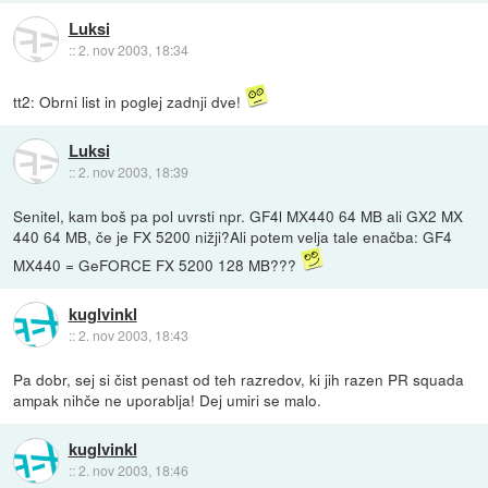
Luksi
::
2. nov 2003, 18:34
tt2: Obrni list in poglej zadnji dve!
Luksi
::
2. nov 2003, 18:39
Senitel, kam boš pa pol uvrsti npr. GF4l MX440 64 MB ali GX2 MX
440 64 MB, če je FX 5200 nižji?Ali potem velja tale enačba: GF4
MX440 = GeFORCE FX 5200 128 MB???
kuglvinkl
::
2. nov 2003, 18:43
Pa dobr, sej si čist penast od teh razredov, ki jih razen PR squada
ampak nihče ne uporablja! Dej umiri se malo.
kuglvinkl
::
2. nov 2003, 18:46