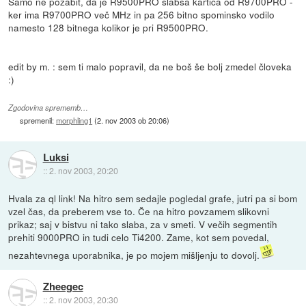
Samo ne pozabit, da je R9500PRO slabša kartica od R9700PRO -
ker ima R9700PRO več MHz in pa 256 bitno spominsko vodilo
namesto 128 bitnega kolikor je pri R9500PRO.
edit by m. : sem ti malo popravil, da ne boš še bolj zmedel človeka
:)
Zgodovina sprememb…
spremenil:
morphling1
(
2. nov 2003 ob 20:06
)
Luksi
::
2. nov 2003, 20:20
Hvala za ql link! Na hitro sem sedajle pogledal grafe, jutri pa si bom
vzel čas, da preberem vse to. Če na hitro povzamem slikovni
prikaz; saj v bistvu ni tako slaba, za v smeti. V večih segmentih
prehiti 9000PRO in tudi celo Ti4200. Zame, kot sem povedal,
nezahtevnega uporabnika, je po mojem mišljenju to dovolj.
Zheegec
::
2. nov 2003, 20:30