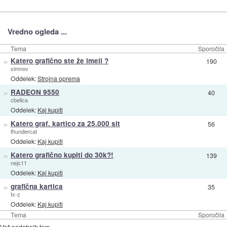
Vredno ogleda ...
Tema
Sporočila
»
Katero grafično ste že imeli ?
190
simnov
Oddelek:
Strojna oprema
»
RADEON 9550
40
cbelica
Oddelek:
Kaj kupiti
»
Katero graf. kartico za 25.000 sit
56
thundercat
Oddelek:
Kaj kupiti
»
Katero grafično kupiti do 30k?!
139
nejc11
Oddelek:
Kaj kupiti
»
grafična kartica
35
tx-z
Oddelek:
Kaj kupiti
Tema
Sporočila
Več podobnih tem