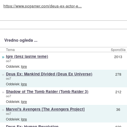
https://www.pcgamer.com/deus-ex-actor-e...
Vredno ogleda ...
Tema
Sporočila
»
Igre (brez lastne teme)
2013
oo7
Oddelek:
Igre
»
Deus Ex: Mankind Divided (Deus Ex Universe)
278
oo7
Oddelek:
Igre
»
Shadow of The Tomb Raider (Tomb Raider 3)
212
oo7
Oddelek:
Igre
»
Marvel's Avengers [The Avengers Project]
36
oo7
Oddelek:
Igre
»
Deus Ex: Human Revolution
620