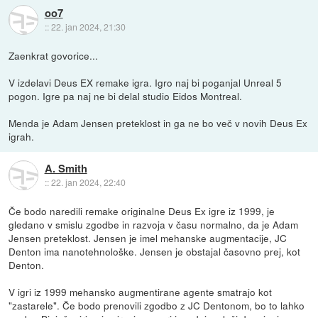
oo7
::
22. jan 2024, 21:30
Zaenkrat govorice...
V izdelavi Deus EX remake igra. Igro naj bi poganjal Unreal 5
pogon. Igre pa naj ne bi delal studio Eidos Montreal.
Menda je Adam Jensen preteklost in ga ne bo več v novih Deus Ex
igrah.
A. Smith
::
22. jan 2024, 22:40
Če bodo naredili remake originalne Deus Ex igre iz 1999, je
gledano v smislu zgodbe in razvoja v času normalno, da je Adam
Jensen preteklost. Jensen je imel mehanske augmentacije, JC
Denton ima nanotehnološke. Jensen je obstajal časovno prej, kot
Denton.
V igri iz 1999 mehansko augmentirane agente smatrajo kot
"zastarele". Če bodo prenovili zgodbo z JC Dentonom, bo to lahko