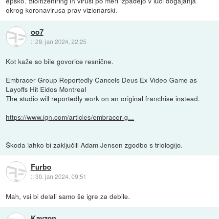
epsko. Bioinženiring in virusi po meri izpadejo v luči dogajanja
okrog koronavirusa prav vizionarski.
oo7
::
29. jan 2024, 22:25
Kot kaže so bile govorice resnične.
Embracer Group Reportedly Cancels Deus Ex Video Game as
Layoffs Hit Eidos Montreal
The studio will reportedly work on an original franchise instead.
https://www.ign.com/articles/embracer-g...
Škoda lahko bi zaključili Adam Jensen zgodbo s triologijo.
Furbo
::
30. jan 2024, 09:51
Mah, vsi bi delali samo še igre za debile.
Kayzon