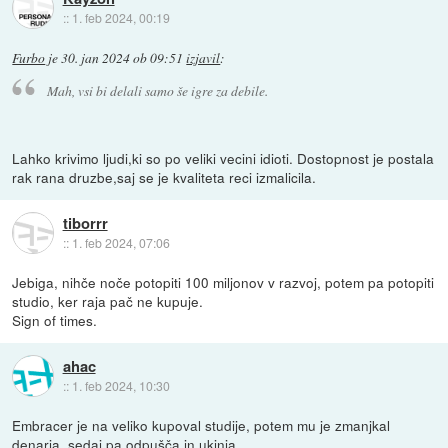
::
1. feb 2024, 00:19
Furbo
je
30. jan 2024 ob 09:51
izjavil
:
Mah, vsi bi delali samo še igre za debile.
Lahko krivimo ljudi,ki so po veliki vecini idioti. Dostopnost je postala
rak rana druzbe,saj se je kvaliteta reci izmalicila.
tiborrr
::
1. feb 2024, 07:06
Jebiga, nihče noče potopiti 100 miljonov v razvoj, potem pa potopiti
studio, ker raja pač ne kupuje.
Sign of times.
ahac
::
1. feb 2024, 10:30
Embracer je na veliko kupoval studije, potem mu je zmanjkal
denarja, sedaj pa odpušča in ukinja.