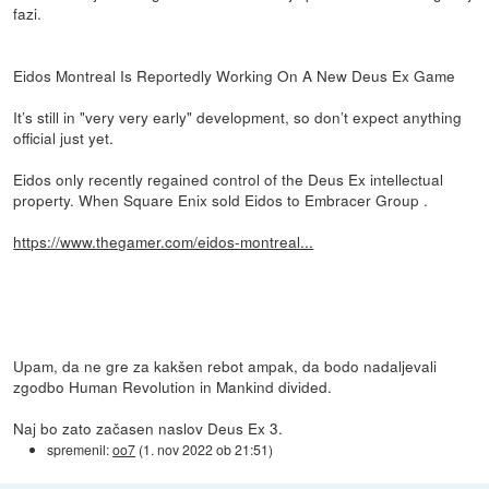
fazi.
Eidos Montreal Is Reportedly Working On A New Deus Ex Game
It’s still in "very very early" development, so don’t expect anything
official just yet.
Eidos only recently regained control of the Deus Ex intellectual
property. When Square Enix sold Eidos to Embracer Group .
https://www.thegamer.com/eidos-montreal...
Upam, da ne gre za kakšen rebot ampak, da bodo nadaljevali
zgodbo Human Revolution in Mankind divided.
Naj bo zato začasen naslov Deus Ex 3.
spremenil:
oo7
(
1. nov 2022 ob 21:51
)