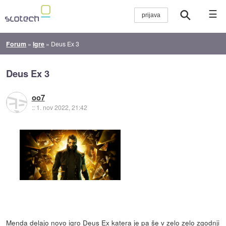
☰
Forum
»
Igre
»
Deus Ex 3
Deus Ex 3
oo7
::
1. nov 2022, 21:42
Menda delajo novo igro Deus Ex katera je pa še v zelo zelo zgodnji