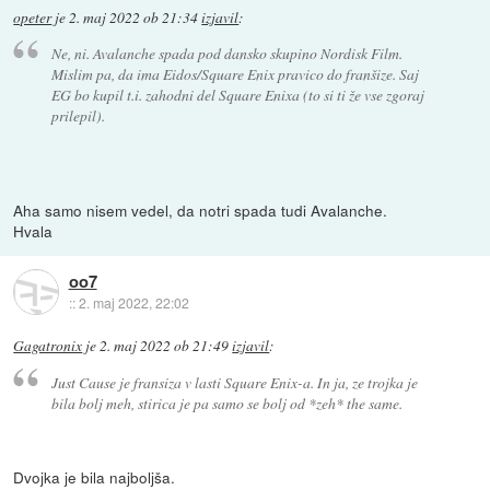
opeter
je
2. maj 2022 ob 21:34
izjavil
:
Ne, ni. Avalanche spada pod dansko skupino Nordisk Film.
Mislim pa, da ima Eidos/Square Enix pravico do franšize. Saj
EG bo kupil t.i. zahodni del Square Enixa (to si ti že vse zgoraj
prilepil).
Aha samo nisem vedel, da notri spada tudi Avalanche.
Hvala
oo7
::
2. maj 2022, 22:02
Gagatronix
je
2. maj 2022 ob 21:49
izjavil
:
Just Cause je fransiza v lasti Square Enix-a. In ja, ze trojka je
bila bolj meh, stirica je pa samo se bolj od *zeh* the same.
Dvojka je bila najboljša.