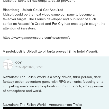
Ubisoft bi lahko bil naslednja tarča za prevzem.
Bloomberg: Ubisoft Could Get Acquired
Ubisoft could be the next video game company to become a
takeover target. The French developer and publisher of such
series as Assassin's Creed and Far Cry has once again caught the
attention of investors.
https://www.gamepressure.com/newsroom/b...
V preteklosti je Ubisoft že bil tarča prevzeti jih je hotel Vivendi.
oo7
::
25. apr 2022, 08:23
Nazralath: The Fallen World is a story-driven, third-person, dark
fantasy action-adventure game with RPG elements; focusing on a
compelling narrative and exploration through a rich, strong sense
of atmosphere and world.
Nazralath: The Fallen World - Announcement Trailer