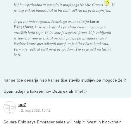
kaj bo v prihodnosti nastalo iz majhnega Nordic Games
, ki
je vsaj enkrat bankrotial in bil tudi večkrat tik pred zaprtjem.
Je pa zanimiva zgodba švedskega ustanovitelja
Larsa
Wingeforsa
, ki se je ukvarjal s prodajo vsega mogoče že v
otroških letih (npr. 13 let star je ustvaril firmo, ki je rabljenih
stripov). Firmo je enkrat prodal, potem pa za simbolične 1
švedske krone spet odkupil nazaj, to je bilo v času bankrota.
Firmo je večkrat rešil pred propadom. Tip se je učil na lastni
koži.
Kar se tiče denarja niso kar se tiče število studijev pa mogoče že ?
Upam zdaj na kakšen nov Deus ex ali Thief :)
oo7
::
2. maj 2022, 15:42
Square Enix says Embracer sales will help it invest in blockchain