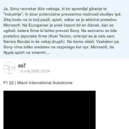
Ja, Sony ravnokar išče nekoga, ki bo spremljal gibanje te
"industrije", in sicer potencialne prevzemne možnosti studijev ipd.
Zdaj bodo na to bolj pazili, sploh, odkar se je aktiviral pretežno
Microsoft. Na Eurogamer je pred časom bil en članek, kjer so
ugibali, katere firme bi lahko prevzel Sony. Na seznamu so bile
pretežno japonske firme (Koei Tecmo, omenjal se je celo sam
Namco Bandai in še nekaj drugih). No bomo videli. Vsekakor pa
Sony nima toliko sredstev na razpolago kot npr. Microsoft, da
Apple sploh ne omenim ...
oo7
::
3. maj 2022, 23:24
F1 22 | Miami International Autodrome