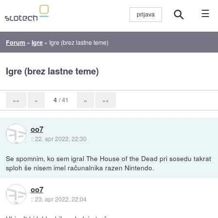
☰
Forum
»
Igre
»
Igre (brez lastne teme)
Igre (brez lastne teme)
4
/ 41
««
«
»
»»
oo7
::
22. apr 2022, 22:30
Se spomnim, ko sem igral The House of the Dead pri sosedu takrat
sploh še nisem imel računalnika razen Nintendo.
oo7
::
23. apr 2022, 22:04