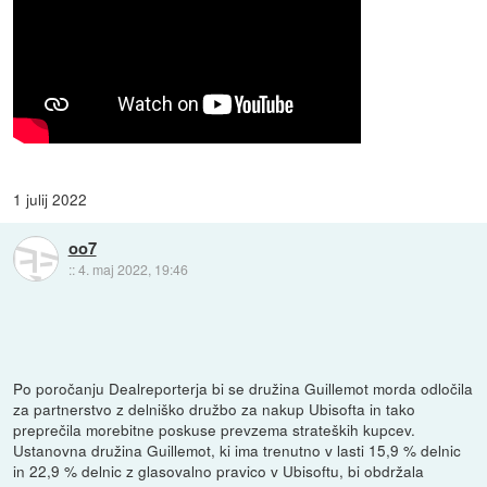
1 julij 2022
oo7
::
4. maj 2022, 19:46
Po poročanju Dealreporterja bi se družina Guillemot morda odločila
za partnerstvo z delniško družbo za nakup Ubisofta in tako
preprečila morebitne poskuse prevzema strateških kupcev.
Ustanovna družina Guillemot, ki ima trenutno v lasti 15,9 % delnic
in 22,9 % delnic z glasovalno pravico v Ubisoftu, bi obdržala