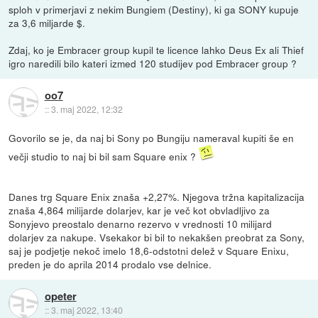
sploh v primerjavi z nekim Bungiem (Destiny), ki ga SONY kupuje
za 3,6 miljarde $.
Zdaj, ko je Embracer group kupil te licence lahko Deus Ex ali Thief
igro naredili bilo kateri izmed 120 studijev pod Embracer group ?
oo7
::
3. maj 2022, 12:32
Govorilo se je, da naj bi Sony po Bungiju nameraval kupiti še en
večji studio to naj bi bil sam Square enix ?
Danes trg Square Enix znaša +2,27%. Njegova tržna kapitalizacija
znaša 4,864 milijarde dolarjev, kar je več kot obvladljivo za
Sonyjevo preostalo denarno rezervo v vrednosti 10 milijard
dolarjev za nakupe. Vsekakor bi bil to nekakšen preobrat za Sony,
saj je podjetje nekoč imelo 18,6-odstotni delež v Square Enixu,
preden je do aprila 2014 prodalo vse delnice.
opeter
::
3. maj 2022, 13:40