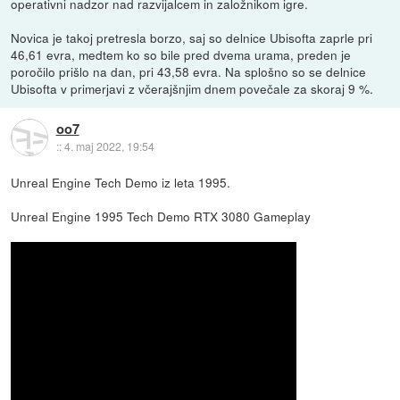
operativni nadzor nad razvijalcem in založnikom igre.
Novica je takoj pretresla borzo, saj so delnice Ubisofta zaprle pri
46,61 evra, medtem ko so bile pred dvema urama, preden je
poročilo prišlo na dan, pri 43,58 evra. Na splošno so se delnice
Ubisofta v primerjavi z včerajšnjim dnem povečale za skoraj 9 %.
oo7
::
4. maj 2022, 19:54
Unreal Engine Tech Demo iz leta 1995.
Unreal Engine 1995 Tech Demo RTX 3080 Gameplay