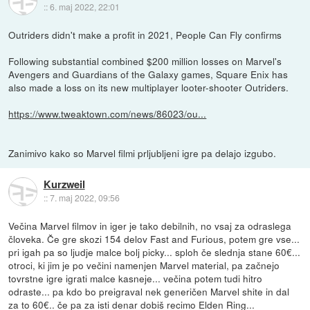
::
6. maj 2022, 22:01
Outriders didn't make a profit in 2021, People Can Fly confirms
Following substantial combined $200 million losses on Marvel's
Avengers and Guardians of the Galaxy games, Square Enix has
also made a loss on its new multiplayer looter-shooter Outriders.
https://www.tweaktown.com/news/86023/ou...
Zanimivo kako so Marvel filmi prljubljeni igre pa delajo izgubo.
Kurzweil
::
7. maj 2022, 09:56
Večina Marvel filmov in iger je tako debilnih, no vsaj za odraslega
človeka. Če gre skozi 154 delov Fast and Furious, potem gre vse...
pri igah pa so ljudje malce bolj picky... sploh če slednja stane 60€...
otroci, ki jim je po večini namenjen Marvel material, pa začnejo
tovrstne igre igrati malce kasneje... večina potem tudi hitro
odraste... pa kdo bo preigraval nek generičen Marvel shite in dal
za to 60€.. če pa za isti denar dobiš recimo Elden Ring...