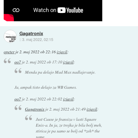
Gagatronix
::
3. maj 2022, 02:15
opeter
je
2. maj 2022 ob 22:16
izjavil
:
oo7
je
2. maj 2022 ob 17:10
izjavil
:
Menda pa delajo Mad Max nadlajevanje.
Ja, ampak tisto delajo za WB Games.
oo7
je
2. maj 2022 ob 22:02
izjavil
:
Gagatronix
je
2. maj 2022 ob 21:49
izjavil
:
Just Cause je fransiza v lasti Square
Enix-a. In ja, ze trojka je bila bolj meh,
stirica je pa samo se bolj od *zeh* the
same.