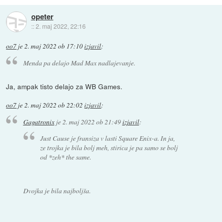
opeter
::
2. maj 2022, 22:16
oo7
je
2. maj 2022 ob 17:10
izjavil
:
Menda pa delajo Mad Max nadlajevanje.
Ja, ampak tisto delajo za WB Games.
oo7
je
2. maj 2022 ob 22:02
izjavil
:
Gagatronix
je
2. maj 2022 ob 21:49
izjavil
:
Just Cause je fransiza v lasti Square Enix-a. In ja,
ze trojka je bila bolj meh, stirica je pa samo se bolj
od *zeh* the same.
Dvojka je bila najboljša.