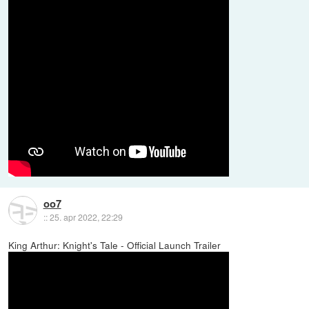
oo7
::
25. apr 2022, 22:29
King Arthur: Knight's Tale - Official Launch Trailer