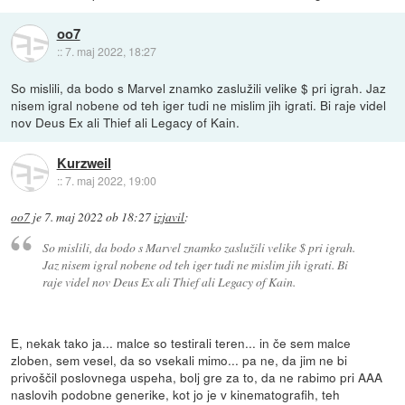
oo7
::
7. maj 2022, 18:27
So mislili, da bodo s Marvel znamko zaslužili velike $ pri igrah. Jaz
nisem igral nobene od teh iger tudi ne mislim jih igrati. Bi raje videl
nov Deus Ex ali Thief ali Legacy of Kain.
Kurzweil
::
7. maj 2022, 19:00
oo7
je
7. maj 2022 ob 18:27
izjavil
:
So mislili, da bodo s Marvel znamko zaslužili velike $ pri igrah.
Jaz nisem igral nobene od teh iger tudi ne mislim jih igrati. Bi
raje videl nov Deus Ex ali Thief ali Legacy of Kain.
E, nekak tako ja... malce so testirali teren... in če sem malce
zloben, sem vesel, da so vsekali mimo... pa ne, da jim ne bi
privoščil poslovnega uspeha, bolj gre za to, da ne rabimo pri AAA
naslovih podobne generike, kot jo je v kinematografih, teh