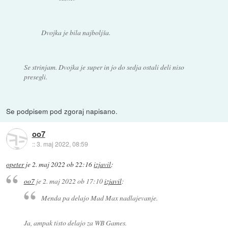
Dvojka je bila najboljša.
Se strinjam. Dvojka je super in jo do sedja ostali deli niso
presegli.
Se podpisem pod zgoraj napisano.
oo7
::
3. maj 2022, 08:59
opeter
je
2. maj 2022 ob 22:16
izjavil
:
oo7
je
2. maj 2022 ob 17:10
izjavil
:
Menda pa delajo Mad Max nadlajevanje.
Ja, ampak tisto delajo za WB Games.