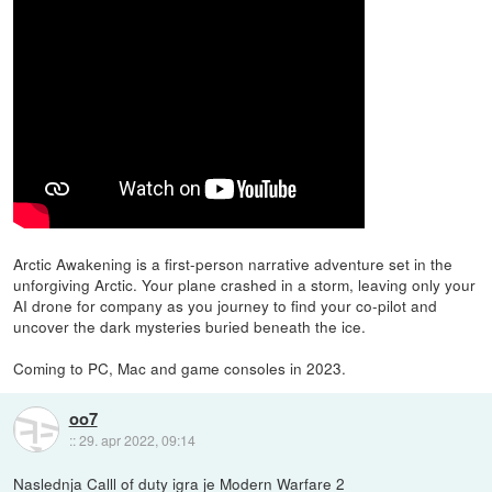
Arctic Awakening is a first-person narrative adventure set in the
unforgiving Arctic. Your plane crashed in a storm, leaving only your
AI drone for company as you journey to find your co-pilot and
uncover the dark mysteries buried beneath the ice.
Coming to PC, Mac and game consoles in 2023.
oo7
::
29. apr 2022, 09:14
Naslednja Calll of duty igra je Modern Warfare 2