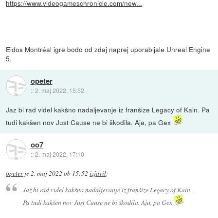
https://www.videogameschronicle.com/new...
Eidos Montréal igre bodo od zdaj naprej uporabljale Unreal Engine
5.
opeter
::
2. maj 2022, 15:52
Jaz bi rad videl kakšno nadaljevanje iz franšize Legacy of Kain. Pa
tudi kakšen nov Just Cause ne bi škodila. Aja, pa Gex
oo7
::
2. maj 2022, 17:10
opeter
je
2. maj 2022 ob 15:52
izjavil
:
Jaz bi rad videl kakšno nadaljevanje iz franšize Legacy of Kain.
Pa tudi kakšen nov Just Cause ne bi škodila. Aja, pa Gex