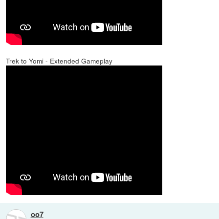
Trek to Yomi - Extended Gameplay
oo7