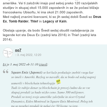
ameriške. Vsi ti založniki imajo pod seboj preko 120 razvijalskih
studijev in skupaj okoli 15.000 zaposlenih in se že počasi bližajo
francoskemu Ubisoftu, ki ima okoli 21.000 zaposlenih.
Med najbolj znanimi licencami, ki so jih sedaj dobili Švedi so
Deus
,
,
in
.
Ex
Tomb Raider
Thief
Legacy of Kain
Obstaja upanje, da bodo Švedi sedaj obudili nadaljevanja za
legende kot sta Deus Ex (zadnji leta 2016) in Thief (zadnji leta
2014).
oo7
::
3. maj 2022, 12:20
Izi
je
3. maj 2022 ob 11:10
izjavil
:
Square Enix (Japonci)
se kot kaže poskušajo znebiti vsega kar
so imeli v Ameriki. Razlog so navedli, da se bodo od sedaj naprej
usmerili v blockchain tehnologije
Tudi če rabijo denar za blockchain je precej čudno da so vse
skupaj prodali za hudo nizko ceno. Samo 300 milijonov.
Prodali so torej svoje ameriške založnike in sicer Crystal
Dynamics, Eidos Montreal in Square Enix Montreal. Poleg teh
pa so posebej prodali še nekaj čez 50 licenc za igre.