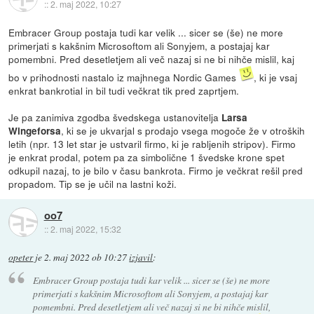
::
2. maj 2022, 10:27
Embracer Group postaja tudi kar velik ... sicer se (še) ne more
primerjati s kakšnim Microsoftom ali Sonyjem, a postajaj kar
pomembni. Pred desetletjem ali več nazaj si ne bi nihče mislil, kaj
bo v prihodnosti nastalo iz majhnega Nordic Games
, ki je vsaj
enkrat bankrotial in bil tudi večkrat tik pred zaprtjem.
Je pa zanimiva zgodba švedskega ustanovitelja
Larsa
, ki se je ukvarjal s prodajo vsega mogoče že v otroških
Wingeforsa
letih (npr. 13 let star je ustvaril firmo, ki je rabljenih stripov). Firmo
je enkrat prodal, potem pa za simbolične 1 švedske krone spet
odkupil nazaj, to je bilo v času bankrota. Firmo je večkrat rešil pred
propadom. Tip se je učil na lastni koži.
oo7
::
2. maj 2022, 15:32
opeter
je
2. maj 2022 ob 10:27
izjavil
:
Embracer Group postaja tudi kar velik ... sicer se (še) ne more
primerjati s kakšnim Microsoftom ali Sonyjem, a postajaj kar
pomembni. Pred desetletjem ali več nazaj si ne bi nihče mislil,