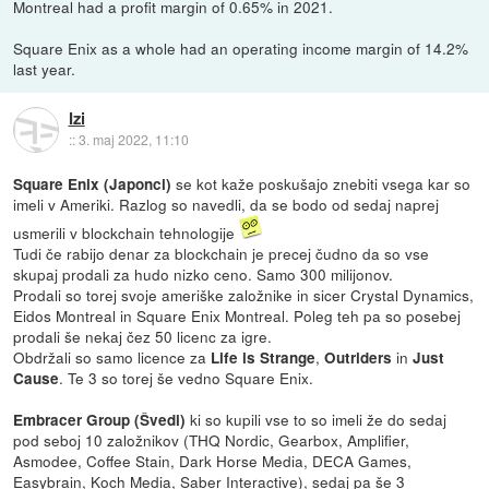
Montreal had a profit margin of 0.65% in 2021.
Square Enix as a whole had an operating income margin of 14.2%
last year.
Izi
::
3. maj 2022, 11:10
se kot kaže poskušajo znebiti vsega kar so
Square Enix (Japonci)
imeli v Ameriki. Razlog so navedli, da se bodo od sedaj naprej
usmerili v blockchain tehnologije
Tudi če rabijo denar za blockchain je precej čudno da so vse
skupaj prodali za hudo nizko ceno. Samo 300 milijonov.
Prodali so torej svoje ameriške založnike in sicer Crystal Dynamics,
Eidos Montreal in Square Enix Montreal. Poleg teh pa so posebej
prodali še nekaj čez 50 licenc za igre.
Obdržali so samo licence za
,
in
Life is Strange
Outriders
Just
. Te 3 so torej še vedno Square Enix.
Cause
ki so kupili vse to so imeli že do sedaj
Embracer Group (Švedi)
pod seboj 10 založnikov (THQ Nordic, Gearbox, Amplifier,
Asmodee, Coffee Stain, Dark Horse Media, DECA Games,
Easybrain, Koch Media, Saber Interactive), sedaj pa še 3