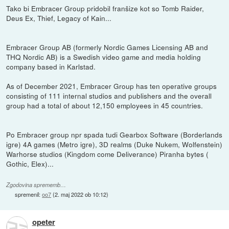
Tako bi Embracer Group pridobil franšize kot so Tomb Raider,
Deus Ex, Thief, Legacy of Kain...
Embracer Group AB (formerly Nordic Games Licensing AB and
THQ Nordic AB) is a Swedish video game and media holding
company based in Karlstad.
As of December 2021, Embracer Group has ten operative groups
consisting of 111 internal studios and publishers and the overall
group had a total of about 12,150 employees in 45 countries.
Po Embracer group npr spada tudi Gearbox Software (Borderlands
igre) 4A games (Metro igre), 3D realms (Duke Nukem, Wolfenstein)
Warhorse studios (Kingdom come Deliverance) Piranha bytes (
Gothic, Elex)...
Zgodovina sprememb…
spremenil:
oo7
(
2. maj 2022 ob 10:12
)
opeter