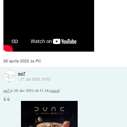
26 aprila 2022 za PC
oo7
::
27. apr 2022, 15:52
oo7
je
10. dec 2021 ob 11:16
izjavil
: