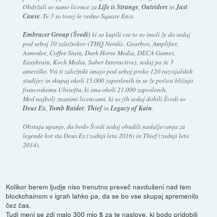
Obdržali so samo licence za
Life is Strange
,
Outriders
in
Just
Cause
. Te 3 so torej še vedno Square Enix.
Embracer Group (Švedi)
ki so kupili vse to so imeli že do sedaj
pod seboj 10 založnikov (THQ Nordic, Gearbox, Amplifier,
Asmodee, Coffee Stain, Dark Horse Media, DECA Games,
Easybrain, Koch Media, Saber Interactive), sedaj pa še 3
ameriške. Vsi ti založniki imajo pod seboj preko 120 razvijalskih
studijev in skupaj okoli 15.000 zaposlenih in se že počasi bližajo
francoskemu Ubisoftu, ki ima okoli 21.000 zaposlenih.
Med najbolj znanimi licencami, ki so jih sedaj dobili Švedi so
Deus Ex
,
Tomb Raider
,
Thief
in
Legacy of Kain
.
Obstaja upanje, da bodo Švedi sedaj obudili nadaljevanja za
legende kot sta Deus Ex (zadnji leta 2016) in Thief (zadnji leta
2014).
Kolikor berem ljudje niso trenutno preveč navdušeni nad tem
blockchainom v igrah lahko pa, da se bo vse skupaj spremenilo
čez čas.
Tudi meni se zdi malo 300 mio $ za te naslove, ki bodo pridobili