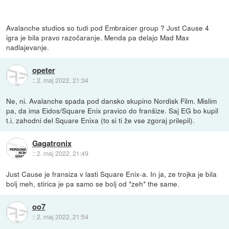
Avalanche studios so tudi pod Embraicer group ? Just Cause 4
igra je bila pravo razočaranje. Menda pa delajo Mad Max
nadlajevanje.
opeter
::
2. maj 2022, 21:34
Ne, ni. Avalanche spada pod dansko skupino Nordisk Film. Mislim
pa, da ima Eidos/Square Enix pravico do franšize. Saj EG bo kupil
t.i. zahodni del Square Enixa (to si ti že vse zgoraj prilepil).
Gagatronix
::
2. maj 2022, 21:49
Just Cause je fransiza v lasti Square Enix-a. In ja, ze trojka je bila
bolj meh, stirica je pa samo se bolj od *zeh* the same.
oo7
::
2. maj 2022, 21:54