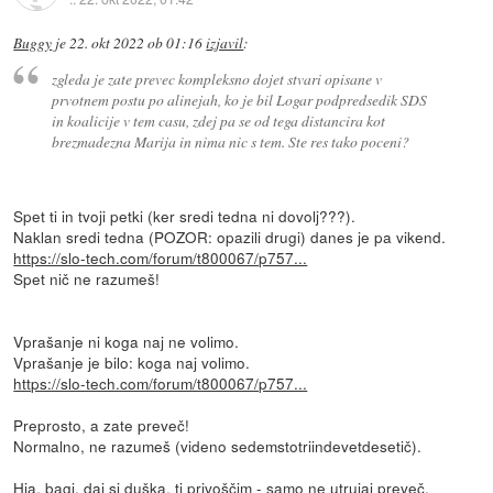
Buggy
je
22. okt 2022 ob 01:16
izjavil
:
zgleda je zate prevec kompleksno dojet stvari opisane v
prvotnem postu po alinejah, ko je bil Logar podpredsedik SDS
in koalicije v tem casu, zdej pa se od tega distancira kot
brezmadezna Marija in nima nic s tem. Ste res tako poceni?
Spet ti in tvoji petki (ker sredi tedna ni dovolj???).
Naklan sredi tedna (POZOR: opazili drugi) danes je pa vikend.
https://slo-tech.com/forum/t800067/p757...
Spet nič ne razumeš!
Vprašanje ni koga naj ne volimo.
Vprašanje je bilo: koga naj volimo.
https://slo-tech.com/forum/t800067/p757...
Preprosto, a zate preveč!
Normalno, ne razumeš (videno sedemstotriindevetdesetič).
Hja, bagi, daj si duška, ti privoščim - samo ne utrujaj preveč.