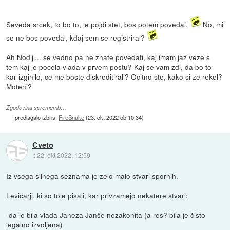
Seveda srcek, to bo to, le pojdi stet, bos potem povedal.
No, mi
se ne bos povedal, kdaj sem se registriral?
Ah Nodiji... se vedno pa ne znate povedati, kaj imam jaz veze s
tem kaj je pocela vlada v prvem postu? Kaj se vam zdi, da bo to
kar izginilo, ce me boste diskreditirali? Ocitno ste, kako si ze rekel?
Moteni?
Zgodovina sprememb…
predlagalo izbris:
FireSnake
(
23. okt 2022 ob 10:34
)
Cveto
::
22. okt 2022, 12:59
Iz vsega silnega seznama je zelo malo stvari spornih.
Levičarji, ki so tole pisali, kar privzamejo nekatere stvari:
-da je bila vlada Janeza Janše nezakonita (a res? bila je čisto
legalno izvoljena)