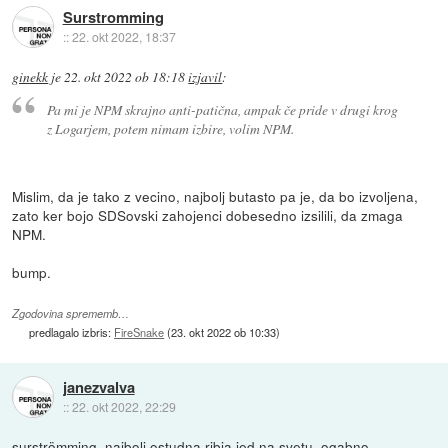
Surstromming
::
22. okt 2022, 18:37
ginekk
je
22. okt 2022 ob 18:18
izjavil
:
Pa mi je NPM skrajno anti-patična, ampak če pride v drugi krog
z Logarjem, potem nimam izbire, volim NPM.
Mislim, da je tako z vecino, najbolj butasto pa je, da bo izvoljena,
zato ker bojo SDSovski zahojenci dobesedno izsilili, da zmaga
NPM.
bump.
Zgodovina sprememb…
predlagalo izbris:
FireSnake
(
23. okt 2022 ob 10:33
)
janezvalva
::
22. okt 2022, 22:29
surströmming, najbolj ostudna ribja jed na svetu. ogabno.