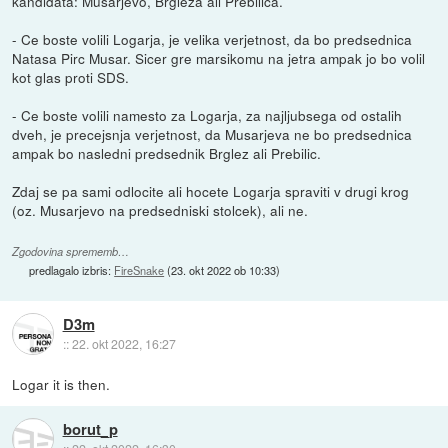
kandidata: Musarjevo, Brgleza ali Prebilica.
- Ce boste volili Logarja, je velika verjetnost, da bo predsednica
Natasa Pirc Musar. Sicer gre marsikomu na jetra ampak jo bo volil
kot glas proti SDS.
- Ce boste volili namesto za Logarja, za najljubsega od ostalih
dveh, je precejsnja verjetnost, da Musarjeva ne bo predsednica
ampak bo nasledni predsednik Brglez ali Prebilic.
Zdaj se pa sami odlocite ali hocete Logarja spraviti v drugi krog
(oz. Musarjevo na predsedniski stolcek), ali ne.
Zgodovina sprememb…
predlagalo izbris:
FireSnake
(
23. okt 2022 ob 10:33
)
D3m
::
22. okt 2022, 16:27
Logar it is then.
borut_p