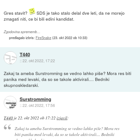
Gres stavit?
SDS je tako stalo delal dve leti, da ne morejo
zmagati niti, ce bi bili edini kandidat.
Zgodovina sprememb…
predlagalo izbris:
FireSnake
(
23. okt 2022 ob 10:33
)
T440
::
22. okt 2022, 17:22
Zakaj ta ameba Surstromming se vedno lahko piše? Mora res biti
panika med levaki, da so se takole aktivirali.... Bedniki
skupnoskledarski.
Surstromming
::
22. okt 2022, 17:56
T440
je
22. okt 2022 ob 17:22
izjavil
:
Zakaj ta ameba Surstromming se vedno lahko piše? Mora res
biti panika med levaki, da so se takole aktivirali.... Bedniki