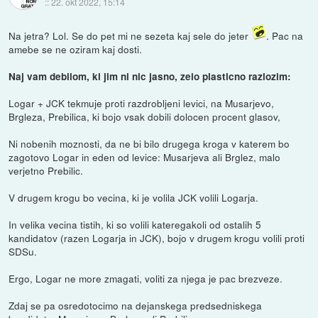
::
22. okt 2022, 15:14
Na jetra? Lol. Se do pet mi ne sezeta kaj sele do jeter
. Pac na
amebe se ne oziram kaj dosti.
Naj vam debilom, ki jim ni nic jasno, zelo plasticno razlozim:
Logar + JCK tekmuje proti razdrobljeni levici, na Musarjevo,
Brgleza, Prebilica, ki bojo vsak dobili dolocen procent glasov,
Ni nobenih moznosti, da ne bi bilo drugega kroga v katerem bo
zagotovo Logar in eden od levice: Musarjeva ali Brglez, malo
verjetno Prebilic.
V drugem krogu bo vecina, ki je volila JCK volili Logarja.
In velika vecina tistih, ki so volili kateregakoli od ostalih 5
kandidatov (razen Logarja in JCK), bojo v drugem krogu volili proti
SDSu.
Ergo, Logar ne more zmagati, voliti za njega je pac brezveze.
Zdaj se pa osredotocimo na dejanskega predsedniskega