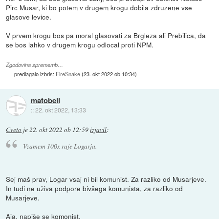
Pirc Musar, ki bo potem v drugem krogu dobila zdruzene vse
glasove levice.
V prvem krogu bos pa moral glasovati za Brgleza ali Prebilica, da
se bos lahko v drugem krogu odlocal proti NPM.
Zgodovina sprememb…
predlagalo izbris:
FireSnake
(
23. okt 2022 ob 10:34
)
matobeli
::
22. okt 2022, 13:33
Cveto
je
22. okt 2022 ob 12:59
izjavil
:
Vzamem 100x raje Logarja.
Sej maš prav, Logar vsaj ni bil komunist. Za razliko od Musarjeve.
In tudi ne uživa podpore bivšega komunista, za razliko od
Musarjeve.
Aja, napiše se komonist.