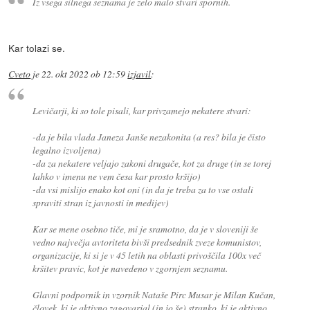
Iz vsega silnega seznama je zelo malo stvari spornih.
Kar tolazi se.
Cveto
je
22. okt 2022 ob 12:59
izjavil
:
Levičarji, ki so tole pisali, kar privzamejo nekatere stvari:
-da je bila vlada Janeza Janše nezakonita (a res? bila je čisto
legalno izvoljena)
-da za nekatere veljajo zakoni drugače, kot za druge (in se torej
lahko v imenu ne vem česa kar prosto kršijo)
-da vsi mislijo enako kot oni (in da je treba za to vse ostali
spraviti stran iz javnosti in medijev)
Kar se mene osebno tiče, mi je sramotno, da je v sloveniji še
vedno največja avtoriteta bivši predsednik zveze komunistov,
organizacije, ki si je v 45 letih na oblasti privoščila 100x več
kršitev pravic, kot je navedeno v zgornjem seznamu.
Glavni podpornik in vzornik Nataše Pirc Musar je Milan Kučan,
človek, ki je aktivno zagovarjal (in jo še) stranko, ki je aktivno