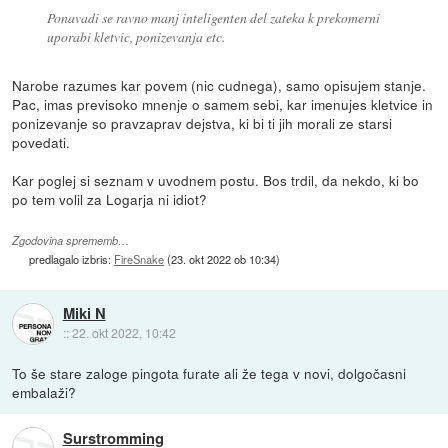
Ponavadi se ravno manj inteligenten del zateka k prekomerni
uporabi kletvic, ponizevanja etc.
Narobe razumes kar povem (nic cudnega), samo opisujem stanje.
Pac, imas previsoko mnenje o samem sebi, kar imenujes kletvice in
ponizevanje so pravzaprav dejstva, ki bi ti jih morali ze starsi
povedati.
Kar poglej si seznam v uvodnem postu. Bos trdil, da nekdo, ki bo
po tem volil za Logarja ni idiot?
Zgodovina sprememb…
predlagalo izbris:
FireSnake
(
23. okt 2022 ob 10:34
)
Miki N
::
22. okt 2022, 10:42
To še stare zaloge pingota furate ali že tega v novi, dolgočasni
embalaži?
Surstromming