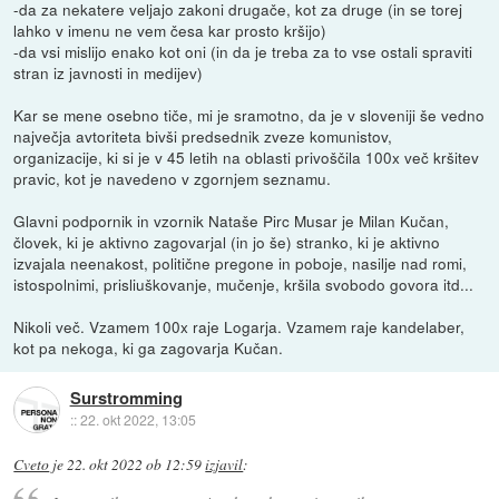
-da za nekatere veljajo zakoni drugače, kot za druge (in se torej
lahko v imenu ne vem česa kar prosto kršijo)
-da vsi mislijo enako kot oni (in da je treba za to vse ostali spraviti
stran iz javnosti in medijev)
Kar se mene osebno tiče, mi je sramotno, da je v sloveniji še vedno
največja avtoriteta bivši predsednik zveze komunistov,
organizacije, ki si je v 45 letih na oblasti privoščila 100x več kršitev
pravic, kot je navedeno v zgornjem seznamu.
Glavni podpornik in vzornik Nataše Pirc Musar je Milan Kučan,
človek, ki je aktivno zagovarjal (in jo še) stranko, ki je aktivno
izvajala neenakost, politične pregone in poboje, nasilje nad romi,
istospolnimi, prisliuškovanje, mučenje, kršila svobodo govora itd...
Nikoli več. Vzamem 100x raje Logarja. Vzamem raje kandelaber,
kot pa nekoga, ki ga zagovarja Kučan.
Surstromming
::
22. okt 2022, 13:05
Cveto
je
22. okt 2022 ob 12:59
izjavil
: