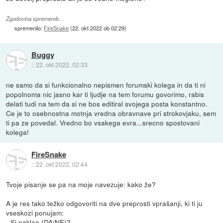
Zgodovina sprememb…
spremenilo:
FireSnake
(
22. okt 2022 ob 02:29
)
Buggy
::
22. okt 2022, 02:33
ne samo da si funkcionalno nepismen forumski kolega in da ti ni
popolnoma nic jasno kar ti ljudje na tem forumu govorimo, rabis
delati tudi na tem da si ne bos editiral svojega posta konstantno.
Ce je to osebnostna motnja vredna obravnave pri strokovjaku, sem
ti pa ze povedal. Vredno bo vsakega evra...srecno spostovani
kolega!
FireSnake
::
22. okt 2022, 02:44
Tvoje pisanje se pa na moje navezuje: kako že?
A je res tako težko odgovoriti na dve preprosti vprašanji, ki ti ju
vseskozi ponujam:
- Si naklan (DA/NE)?