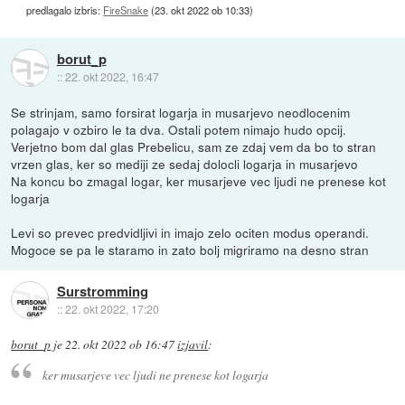
predlagalo izbris:
FireSnake
(
23. okt 2022 ob 10:33
)
borut_p
::
22. okt 2022, 16:47
Se strinjam, samo forsirat logarja in musarjevo neodlocenim
polagajo v ozbiro le ta dva. Ostali potem nimajo hudo opcij.
Verjetno bom dal glas Prebelicu, sam ze zdaj vem da bo to stran
vrzen glas, ker so mediji ze sedaj dolocli logarja in musarjevo
Na koncu bo zmagal logar, ker musarjeve vec ljudi ne prenese kot
logarja
Levi so prevec predvidljivi in imajo zelo ociten modus operandi.
Mogoce se pa le staramo in zato bolj migriramo na desno stran
Surstromming
::
22. okt 2022, 17:20
borut_p
je
22. okt 2022 ob 16:47
izjavil
:
ker musarjeve vec ljudi ne prenese kot logarja