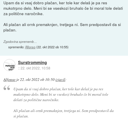
Upam da si vsaj dobro plačan, ker tole kar delaš je pa res
mukotrpno delo. Meni bi se vseskozi bruhalo če bi moral tole delati
za politične naročnike.
Ali plačan ali ornk premaknjen, tretjega ni. Sem predpostavil da si
plačan.
Zgodovina sprememb…
spremenilo:
Alfonso
(
22. okt 2022 ob 10:55
)
Surstromming
::
22. okt 2022, 10:58
Alfonso
je
22. okt 2022 ob 10:50
izjavil
:
Upam da si vsaj dobro plačan, ker tole kar delaš je pa res
mukotrpno delo. Meni bi se vseskozi bruhalo če bi moral tole
delati za politične naročnike.
Ali plačan ali ornk premaknjen, tretjega ni. Sem predpostavil da
si plačan.