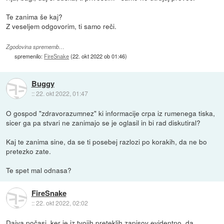
Te zanima še kaj?
Z veseljem odgovorim, ti samo reči.
Zgodovina sprememb…
spremenilo:
FireSnake
(
22. okt 2022 ob 01:46
)
Buggy
::
22. okt 2022, 01:47
O gospod "zdravorazumnez" ki informacije crpa iz rumenega tiska,
sicer ga pa stvari ne zanimajo se je oglasil in bi rad diskutiral?
Kaj te zanima sine, da se ti posebej razlozi po korakih, da ne bo
pretezko zate.
Te spet mal odnasa?
FireSnake
::
22. okt 2022, 02:02
Dajva počasi, ker je iz tvojih preteklih zapisov evidentno, da