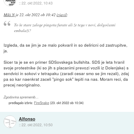
::
22. okt 2022, 10:43
Miki N
je
22. okt 2022 ob 10:42
izjavil
:
To še stare zaloge pingota furate ali že tega v novi, dolgočasni
embalaži?
Izgleda, da se jim je ze malo pokvaril in so deliricni od zastrupitve,
ja.
Sicer ta je se en primer SDSovskega bullshita. SDS je leta hranil
svoje protestnike (ki so jih s placanimi prevozi vozili iz Dolenjske) s
sendvici in sokovi v tetrapaku (zaradi cesar smo se jim rezali), zdaj
pa so kar naenkrat zaceli "pingo sok" lepiti na nas. Moram reci, da
precej neoriginalno.
Zgodovina sprememb…
predlagalo izbris:
FireSnake
(
23. okt 2022 ob 10:34
)
Alfonso
::
22. okt 2022, 10:50