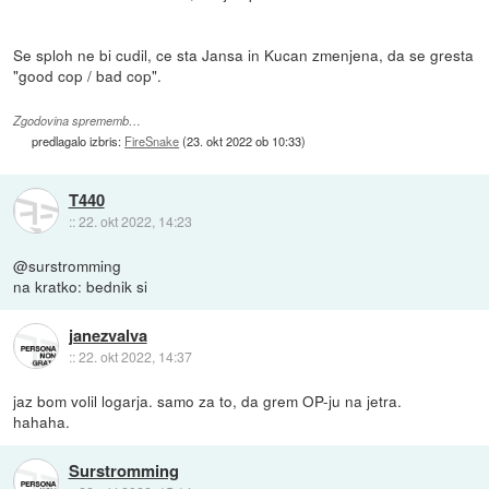
Se sploh ne bi cudil, ce sta Jansa in Kucan zmenjena, da se gresta
"good cop / bad cop".
Zgodovina sprememb…
predlagalo izbris:
FireSnake
(
23. okt 2022 ob 10:33
)
T440
::
22. okt 2022, 14:23
@surstromming
na kratko: bednik si
janezvalva
::
22. okt 2022, 14:37
jaz bom volil logarja. samo za to, da grem OP-ju na jetra.
hahaha.
Surstromming