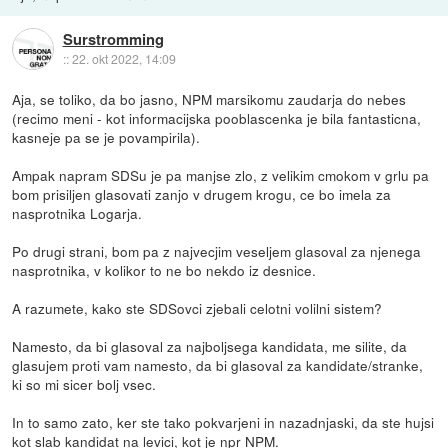
Surstromming
::
22. okt 2022, 14:09
Aja, se toliko, da bo jasno, NPM marsikomu zaudarja do nebes
(recimo meni - kot informacijska pooblascenka je bila fantasticna,
kasneje pa se je povampirila).
Ampak napram SDSu je pa manjse zlo, z velikim cmokom v grlu pa
bom prisiljen glasovati zanjo v drugem krogu, ce bo imela za
nasprotnika Logarja.
Po drugi strani, bom pa z najvecjim veseljem glasoval za njenega
nasprotnika, v kolikor to ne bo nekdo iz desnice.
A razumete, kako ste SDSovci zjebali celotni volilni sistem?
Namesto, da bi glasoval za najboljsega kandidata, me silite, da
glasujem proti vam namesto, da bi glasoval za kandidate/stranke,
ki so mi sicer bolj vsec.
In to samo zato, ker ste tako pokvarjeni in nazadnjaski, da ste hujsi
kot slab kandidat na levici, kot je npr NPM.