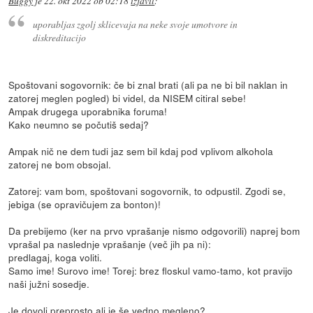
Buggy
je
22. okt 2022 ob 02:18
izjavil
:
uporabljas zgolj sklicevaja na neke svoje umotvore in
diskreditacijo
Spoštovani sogovornik: če bi znal brati (ali pa ne bi bil naklan in
zatorej meglen pogled) bi videl, da NISEM citiral sebe!
Ampak drugega uporabnika foruma!
Kako neumno se počutiš sedaj?
Ampak nič ne dem tudi jaz sem bil kdaj pod vplivom alkohola
zatorej ne bom obsojal.
Zatorej: vam bom, spoštovani sogovornik, to odpustil. Zgodi se,
jebiga (se opravičujem za bonton)!
Da prebijemo (ker na prvo vprašanje nismo odgovorili) naprej bom
vprašal pa naslednje vprašanje (več jih pa ni):
predlagaj, koga voliti.
Samo ime! Surovo ime! Torej: brez floskul vamo-tamo, kot pravijo
naši južni sosedje.
Je dovolj preprosto ali je še vedno megleno?