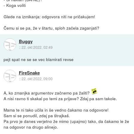
- Koga voliti
Glede na izmikanja: odgovora niti ne pričakujem!
Čemu si se pa, že v štartu, sploh začela zaganjati?
Buggy
::
22. okt 2022, 02:49
pejt spat ne se se vec blamirati revse
FireSnake
::
22. okt 2022, 09:00
A, ko zmanjka argumentov začnemo pa žaliti?
A nisi ravno ti skakal po temi za prijave? Zdaj pa sam takole.
Mama te ni tako učila in še vedno čakamo na odgovore!
Sam si se ponudil, zdaj pa štrajkaš.
Pa prvo je danes verjetno že mimo (upajmo) tako, da čakamo le že
na odgovor na drugo alinejo.