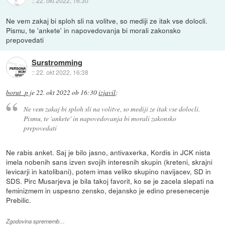
::
22. okt 2022, 16:30
Ne vem zakaj bi sploh sli na volitve, so mediji ze itak vse dolocli.
Pismu, te 'ankete' in napovedovanja bi morali zakonsko
prepovedati
Surstromming
::
22. okt 2022, 16:38
borut_p
je
22. okt 2022 ob 16:30
izjavil
:
Ne vem zakaj bi sploh sli na volitve, so mediji ze itak vse dolocli.
Pismu, te 'ankete' in napovedovanja bi morali zakonsko
prepovedati
Ne rabis anket. Saj je bilo jasno, antivaxerka, Kordis in JCK nista
imela nobenih sans izven svojih interesnih skupin (kreteni, skrajni
levicarji in katolibani), potem imas veliko skupino navijacev, SD in
SDS. Pirc Musarjeva je bila takoj favorit, ko se je zacela slepati na
feminizmem in uspesno zensko, dejansko je edino presenecenje
Prebilic.
Zgodovina sprememb…