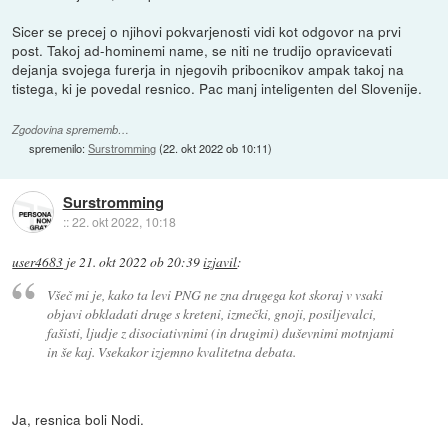
Sicer se precej o njihovi pokvarjenosti vidi kot odgovor na prvi
post. Takoj ad-hominemi name, se niti ne trudijo opravicevati
dejanja svojega furerja in njegovih pribocnikov ampak takoj na
tistega, ki je povedal resnico. Pac manj inteligenten del Slovenije.
Zgodovina sprememb…
spremenilo:
Surstromming
(
22. okt 2022 ob 10:11
)
Surstromming
::
22. okt 2022, 10:18
user4683
je
21. okt 2022 ob 20:39
izjavil
:
Všeč mi je, kako ta levi PNG ne zna drugega kot skoraj v vsaki
objavi obkladati druge s kreteni, izmečki, gnoji, posiljevalci,
fašisti, ljudje z disociativnimi (in drugimi) duševnimi motnjami
in še kaj. Vsekakor izjemno kvalitetna debata.
Ja, resnica boli Nodi.