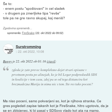
Še to:
- enem postu "spoštovani" in cel sladek
- v drugem pa zmerljivke tipa "revše"
tole pa ne gre ravno skupaj, kaj meniš?
Zgodovina sprememb…
spremenilo:
FireSnake
(
22. okt 2022 ob 09:02
)
Surstromming
::
22. okt 2022, 10:08
Buggy
je
22. okt 2022 ob 01:16
izjavil
:
zgleda je zate prevec kompleksno dojet stvari opisane v
prvotnem postu po alinejah, ko je bil Logar podpredsedik SDS
in koalicije v tem casu, zdej pa se od tega distancira kot
brezmadezna Marija in nima nic s tem. Ste res tako poceni?
Ma niso poceni, samo pokvarjeni so, kot je njihova stranka. Ce
gres pogledati zapise taksnih kot je FireSnake, hitro ugotovis, da je
se en zblojenec, ki bi pasal v SDSovo vlado kot ata na mamo.