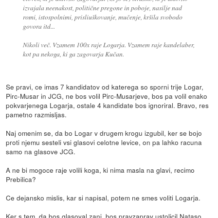
izvajala neenakost, politične pregone in poboje, nasilje nad
romi, istospolnimi, prisliuškovanje, mučenje, kršila svobodo
govora itd...
Nikoli več. Vzamem 100x raje Logarja. Vzamem raje kandelaber,
kot pa nekoga, ki ga zagovarja Kučan.
Se pravi, ce imas 7 kandidatov od katerega so sporni trije Logar,
Pirc-Musar in JCG, ne bos volil Pirc-Musarjeve, bos pa volil enako
pokvarjenega Logarja, ostale 4 kandidate bos ignoriral. Bravo, res
pametno razmisljas.
Naj omenim se, da bo Logar v drugem krogu izgubil, ker se bojo
proti njemu sesteli vsi glasovi celotne levice, on pa lahko racuna
samo na glasove JCG.
A ne bi mogoce raje volili koga, ki nima masla na glavi, recimo
Prebilica?
Ce dejansko mislis, kar si napisal, potem ne smes voliti Logarja.
Ker s tem, da bos glasoval zanj, bos pravzaprav ustolicil Nataso