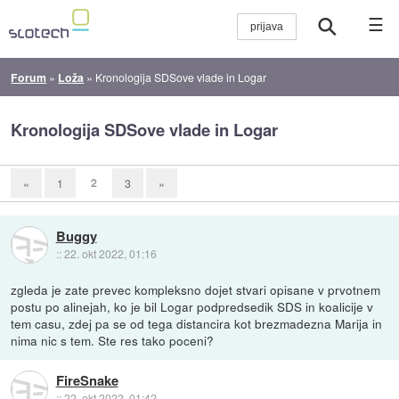
☰
Forum
»
Loža
»
Kronologija SDSove vlade in Logar
Kronologija SDSove vlade in Logar
2
«
1
3
»
Buggy
::
22. okt 2022, 01:16
zgleda je zate prevec kompleksno dojet stvari opisane v prvotnem
postu po alinejah, ko je bil Logar podpredsedik SDS in koalicije v
tem casu, zdej pa se od tega distancira kot brezmadezna Marija in
nima nic s tem. Ste res tako poceni?
FireSnake
::
22. okt 2022, 01:42