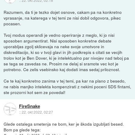
::
22. okt 2022, 02:18
Razumem, da ti je tezko dojet osnove, cakam pa na konkretno
vprasanje, na katerega v tej temi ze nisi dobil odgovora, pikec
pocasen.
Tvoj modus operandi je vedno operiranje z meglo, ki jo nisi
sposoben argumentirat. Nisi sposoben konkretne debate
uporabljas zgolj sklicevaja na neke svoje umotvore in
diskreditacijo, ki so v tvoji glavi in jih podkrepis s citati se vecjih
trolov kot je Ben Dover, ki je intelektualno par nivojev nad teboj pa
se tega se zavedas ne. Prosim ne delaj si sramote vec kot je
potrebno. Ce zelis vsebinsko kaj dodati imas sedaj priloznost.
Ce te kaj konkretno zanima v tej temi, pa kar na plano z besedo,
ne rabis manjko intelekta kompenzirati z nekimi poceni SDS fintami,
ste prozorni kot sem ze povedal!
FireSnake
::
22. okt 2022, 02:27
Glede ostalega smetenja ne bom, ker je škoda izgubljati besed.
Bom pa glede tega: