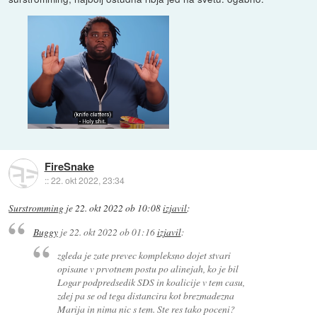
FireSnake
::
22. okt 2022, 23:34
Surstromming
je
22. okt 2022 ob 10:08
izjavil
:
Buggy
je
22. okt 2022 ob 01:16
izjavil
:
zgleda je zate prevec kompleksno dojet stvari
opisane v prvotnem postu po alinejah, ko je bil
Logar podpredsedik SDS in koalicije v tem casu,
zdej pa se od tega distancira kot brezmadezna
Marija in nima nic s tem. Ste res tako poceni?