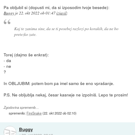
Pa obljubil si (dopusti mi, da si izposodim tvoje besede):
Buggy
je
22. okt 2022 ob 01:47
izjavil
:
Kaj te zanima sine, da se ti posebej razlozi po korakih, da ne bo
pretezko zate.
Torej (dajmo še enkrat):
- da
- ne
?
In OBLJUBIM: potem bom pa imel samo še eno vprašanje.
P.S. Ne obljublja nekaj, česar kasneje ne izpolniš. Lepo te prosim!
Zgodovina sprememb…
spremenilo:
FireSnake
(
22. okt 2022 ob 02:10
)
Buggy