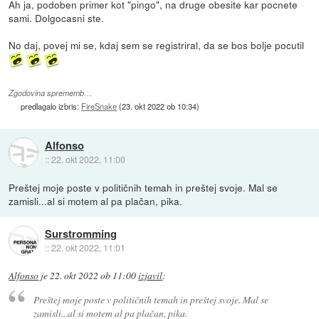
Ah ja, podoben primer kot "pingo", na druge obesite kar pocnete
sami. Dolgocasni ste.
No daj, povej mi se, kdaj sem se registriral, da se bos bolje pocutil
Zgodovina sprememb…
predlagalo izbris:
FireSnake
(
23. okt 2022 ob 10:34
)
Alfonso
::
22. okt 2022, 11:00
Preštej moje poste v političnih temah in preštej svoje. Mal se
zamisli...al si motem al pa plačan, pika.
Surstromming
::
22. okt 2022, 11:01
Alfonso
je
22. okt 2022 ob 11:00
izjavil
:
Preštej moje poste v političnih temah in preštej svoje. Mal se
zamisli...al si motem al pa plačan, pika.