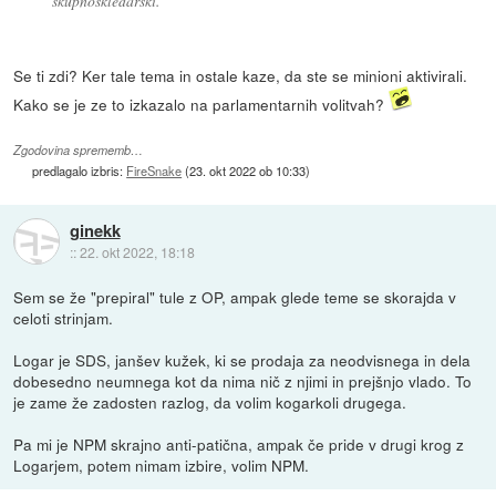
skupnoskledarski.
Se ti zdi? Ker tale tema in ostale kaze, da ste se minioni aktivirali.
Kako se je ze to izkazalo na parlamentarnih volitvah?
Zgodovina sprememb…
predlagalo izbris:
FireSnake
(
23. okt 2022 ob 10:33
)
ginekk
::
22. okt 2022, 18:18
Sem se že "prepiral" tule z OP, ampak glede teme se skorajda v
celoti strinjam.
Logar je SDS, janšev kužek, ki se prodaja za neodvisnega in dela
dobesedno neumnega kot da nima nič z njimi in prejšnjo vlado. To
je zame že zadosten razlog, da volim kogarkoli drugega.
Pa mi je NPM skrajno anti-patična, ampak če pride v drugi krog z
Logarjem, potem nimam izbire, volim NPM.