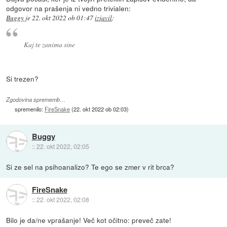
odgovor na prašenja ni vedno trivialen:
Buggy
je
22. okt 2022 ob 01:47
izjavil
:
Kaj te zanima sine
Si trezen?
Zgodovina sprememb…
spremenilo:
FireSnake
(
22. okt 2022 ob 02:03
)
Buggy
::
22. okt 2022, 02:05
Si ze sel na psihoanalizo? Te ego se zmer v rit brca?
FireSnake
::
22. okt 2022, 02:08
Bilo je da/ne vprašanje! Več kot očitno: preveč zate!