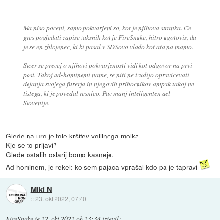
Ma niso poceni, samo pokvarjeni so, kot je njihova stranka. Ce
gres pogledati zapise taksnih kot je FireSnake, hitro ugotovis, da
je se en zblojenec, ki bi pasal v SDSovo vlado kot ata na mamo.
Sicer se precej o njihovi pokvarjenosti vidi kot odgovor na prvi
post. Takoj ad-hominemi name, se niti ne trudijo opravicevati
dejanja svojega furerja in njegovih pribocnikov ampak takoj na
tistega, ki je povedal resnico. Pac manj inteligenten del
Slovenije.
Glede na uro je tole kršitev volilnega molka.
Kje se to prijavi?
Glede ostalih oslarij bomo kasneje.
Ad hominem, je rekel: ko sem pajaca vprašal kdo pa je tapravi
Miki N
::
23. okt 2022, 07:40
FireSnake
je
22. okt 2022 ob 23:34
izjavil
: