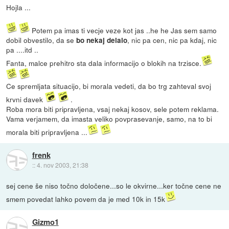
Hojla ...
Potem pa imas ti vecje veze kot jas ..he he Jas sem samo
dobil obvestilo, da se
, nic pa cen, nic pa kdaj, nic
bo nekaj delalo
pa ....itd ..
Fanta, malce prehitro sta dala informacijo o blokih na trzisce.
Ce spremljata situacijo, bi morala vedeti, da bo trg zahteval svoj
krvni davek
.
Roba mora biti pripravljena, vsaj nekaj kosov, sele potem reklama.
Vama verjamem, da imasta veliko povprasevanje, samo, na to bi
morala biti pripravljena ...
frenk
::
4. nov 2003, 21:38
sej cene še niso točno določene...so le okvirne...ker točne cene ne
smem povedat lahko povem da je med 10k in 15k
Gizmo1