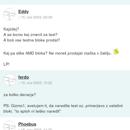
Eddy
::
15. nov 2003, 09:39
Kajzdej?
A se bomo kej zmenil za test?
A boš vse testne bloke prodal?
Kaj pa slike AMD bloka? Ne moreš prodajat mačka v žaklju.
LP!
ferdo
::
15. nov 2003, 10:22
za kolko denarja?
PS: Gizmo1, svetujem ti, da naredite test oz. primerjavo z ostalimi
bloki. "to sploh ni teško naredit"
Phoebus
::
15. nov 2003, 11:20