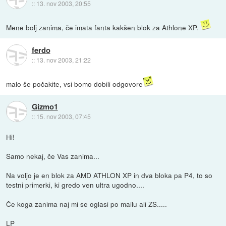
::
13. nov 2003, 20:55
Mene bolj zanima, če imata fanta kakšen blok za Athlone XP.
ferdo
::
13. nov 2003, 21:22
malo še počakite, vsi bomo dobili odgovore
Gizmo1
::
15. nov 2003, 07:45
Hi!
Samo nekaj, če Vas zanima...
Na voljo je en blok za AMD ATHLON XP in dva bloka pa P4, to so
testni primerki, ki gredo ven ultra ugodno....
Če koga zanima naj mi se oglasi po mailu ali ZS.....
LP