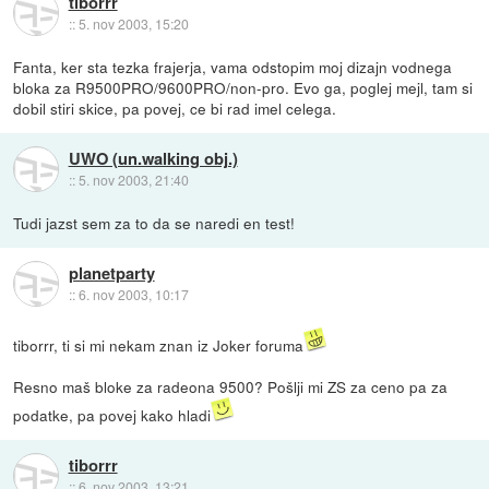
tiborrr
::
5. nov 2003, 15:20
Fanta, ker sta tezka frajerja, vama odstopim moj dizajn vodnega
bloka za R9500PRO/9600PRO/non-pro. Evo ga, poglej mejl, tam si
dobil stiri skice, pa povej, ce bi rad imel celega.
UWO (un.walking obj.)
::
5. nov 2003, 21:40
Tudi jazst sem za to da se naredi en test!
planetparty
::
6. nov 2003, 10:17
tiborrr, ti si mi nekam znan iz Joker foruma
Resno maš bloke za radeona 9500? Pošlji mi ZS za ceno pa za
podatke, pa povej kako hladi
tiborrr
::
6. nov 2003, 13:21