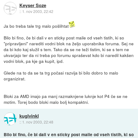
Keyser Soze
::
1. nov 2003, 22:42
Ja bo treba tale trg malo pošlihtat
Bilo bi fino, če bi dali v en sticky post maile od vseh tistih, ki so
"pripravljeni" narediti vodni blok na željo uporabnika foruma. Sej ne
da bi kdo kaj služil s tem. Tako da se ne teži tistim, ki se s tem ne
ukvarjajo ter da ni treba po forumu spraševat kdo bi naredil kakšen
vodni blok, pa kje ga kupit, ipd.
Glede na to da se ta trg počasi razvija bi bilo dobro to malo
organizirat.
Bloki za AMD imajo pa manj razmaknjene luknje kot P4 če se ne
motim. Torej bodo bloki malo bolj kompaktni.
kuglvinkl
::
1. nov 2003, 22:48
Bilo bi fino, če bi dali v en sticky post maile od vseh tistih, ki so