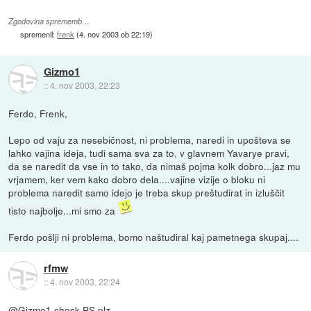
Zgodovina sprememb…
spremenil:
frenk
(
4. nov 2003 ob 22:19
)
Gizmo1
::
4. nov 2003, 22:23
Ferdo, Frenk,
Lepo od vaju za nesebičnost, ni problema, naredi in upošteva se
lahko vajina ideja, tudi sama sva za to, v glavnem Yavarye pravi,
da se naredit da vse in to tako, da nimaš pojma kolk dobro...jaz mu
vrjamem, ker vem kako dobro dela....vajine vizije o bloku ni
problema naredit samo idejo je treba skup preštudirat in izluščit
tisto najbolje...mi smo za
Ferdo pošlji ni problema, bomo naštudiral kaj pametnega skupaj....
rfmw
::
4. nov 2003, 22:24
@Gizmo1 check PS plz