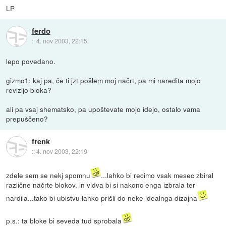
LP
ferdo
::
4. nov 2003, 22:15
lepo povedano.
gizmo1: kaj pa, če ti jzt pošlem moj načrt, pa mi naredita mojo
revizijo bloka?
ali pa vsaj shematsko, pa upoštevate mojo idejo, ostalo vama
prepuščeno?
frenk
::
4. nov 2003, 22:19
zdele sem se nekj spomnu
...lahko bi recimo vsak mesec zbiral
različne načrte blokov, in vidva bi si nakonc enga izbrala ter
nardila...tako bi ubistvu lahko prišli do neke idealnga dizajna
p.s.: ta bloke bi seveda tud sprobala