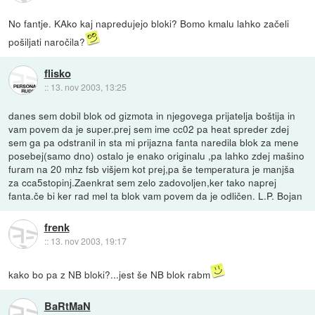
No fantje. KAko kaj napredujejo bloki? Bomo kmalu lahko začeli
pošiljati naročila?
flisko
::
13. nov 2003, 13:25
danes sem dobil blok od gizmota in njegovega prijatelja boštija in
vam povem da je super.prej sem ime cc02 pa heat spreder zdej
sem ga pa odstranil in sta mi prijazna fanta naredila blok za mene
posebej(samo dno) ostalo je enako originalu ,pa lahko zdej mašino
furam na 20 mhz fsb višjem kot prej,pa še temperatura je manjša
za cca5stopinj.Zaenkrat sem zelo zadovoljen,ker tako naprej
fanta.če bi ker rad mel ta blok vam povem da je odličen. L.P. Bojan
frenk
::
13. nov 2003, 19:17
kako bo pa z NB bloki?...jest še NB blok rabm
BaRtMaN