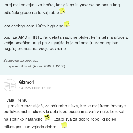
torej mal povejte kva hočte, ker gizmo in yavarye se bosta itaq
odločala glede na to kaj rabte
jest osebno sem 100% high end
p.s.: za AMD in INTE raj delajta različne bloke, ker intel ma proce z
večjo površino, amd pa z manjšo in je pri amd-ju treba toploto
najprej prenest na večjo površino
Zgodovina sprememb…
spremenil:
frenk
(
4. nov 2003 ob 22:00
)
Gizmo1
::
4. nov 2003, 22:03
Hvala Frenk,
....pravilno razmišljaš, za shit robo nisva, ker je moj frend Yavarye
perfekcionist in človek ki dela lepe očesu in stvari v nulo, bi rekel
na stotinko natančno
....zato sva za dobro robo, ki poleg
efikasnosti tud zgleda dobro....