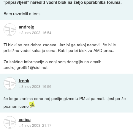
"pripravljeni" narediti vodni blok na željo uporabnika foruma.
Bom razmislil o tem.
andrejg
::
3. nov 2003, 16:54
Ti bloki so res dobra zadeva. Jaz bi ga takoj nabavil, če bi le
približno vedel kaka je cena. Rabil pa bi blok za AMD proc..
Za kakšne informacije o ceni sem dosegljiv na email:
andrej.gre981@siol.net
frenk
::
3. nov 2003, 16:56
če koga zanima cena naj pošlje gizmotu PM al pa mail...jest pa že
poznam ceno
celica
::
4. nov 2003, 21:17