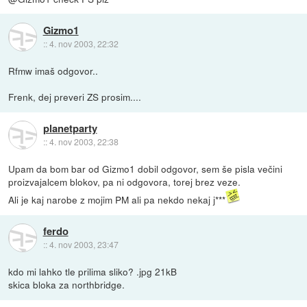
Gizmo1
::
4. nov 2003, 22:32
Rfmw imaš odgovor..
Frenk, dej preveri ZS prosim....
planetparty
::
4. nov 2003, 22:38
Upam da bom bar od Gizmo1 dobil odgovor, sem še pisla večini
proizvajalcem blokov, pa ni odgovora, torej brez veze.
Ali je kaj narobe z mojim PM ali pa nekdo nekaj j***
ferdo
::
4. nov 2003, 23:47
kdo mi lahko tle prilima sliko? .jpg 21kB
skica bloka za northbridge.