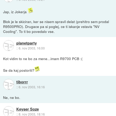
Jap, iz Jokerja
Blok je le skiciran, ker se nisem spravil delat (prehitro sem prodal
R9500PRO). Drugace pa si poglej, ce ti iskanje vstavis "NV
Cooling". To ti bo povedalo vse.
planetparty
::
6. nov 2003, 16:00
Kot vidim to ne bo za mene...imam R9700 PCB :(
Se da kaj postoriti?
tiborrr
::
6. nov 2003, 16:16
Ne, ne bo.
Keyser Soze
::
8. nov 2003, 18:16