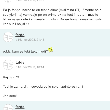
Pa ja fantje, naredite en test blokov (mislim na ST). Zmente se s
suplyjerji naj vam dajo po en primerek na test in potem mucite
bloke in napisite kaj menite o blokih. Da ne bomo samo razmislal
ker bi bil boljsi :-/
ferdo
::
16. nov 2003, 21:48
eddy, kam se tebi tako mudi?
Eddy
::
18. nov 2003, 10:14
Kaj mudi?!
Test je za nardit... seveda ce je sploh zainteresiran?
Jaz sem!
ferdo