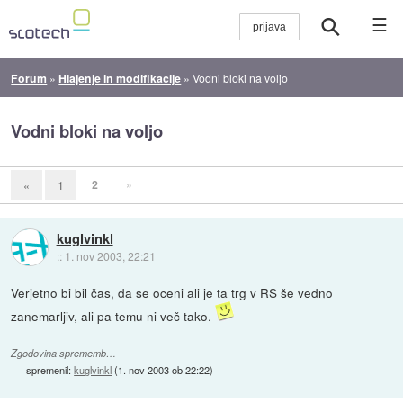
☰
Forum
»
Hlajenje in modifikacije
»
Vodni bloki na voljo
Vodni bloki na voljo
2
»
«
1
kuglvinkl
::
1. nov 2003, 22:21
Verjetno bi bil čas, da se oceni ali je ta trg v RS še vedno
zanemarljiv, ali pa temu ni več tako.
Zgodovina sprememb…
spremenil:
kuglvinkl
(
1. nov 2003 ob 22:22
)