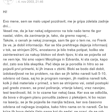
::
4. nov 2003, 21:46
Hi!
Evo mene, sem se malo uspel pozdravit, me je gripa zdelala zadnje
dni...
Veseli me, da je kar nekaj odgovorov na tole našo temo tle gor
nastal, vidim, da zanimanje je, tako, da gremo naprej...
Takole, o cenah je nekaj znanega, sam tle gor o tem ne, no Frenk
že ve, je dobil informacijo. Kar se tiče prehitrega dajanja informacij
v tok, se strinjam 20%, enostavno je bilo treba potipat, koliko ste
zainteresirani za nakup blokov od dveh tipov, ki sta se pojavila od
ne vem kje. Vsi smo vajeni Morplinga in Edvarda, ki sta carja, kapo
dol, zato sva bila skeptika. Pač ideja se je porodila in hitro so se
pojavili prvi primerki, ki jih imava v zbirki. Bloki se bodo dali dobit,
izdobavljivost ne bo problem, na dan se jih lahko naredi tudi 5-10,
odvisno od časa, saj ko je program narejen, jih mašina naredi tolk,
kolk ji daš materiala v primež, s tem se strinjamo vsi, ostali postopki
pač gredo zraven, se pravi poliranje, vrtanje lukenj, vrez navojev,
test tesnilnosti, itd. in to vzame kar nekaj časa. Ker sva se odločila,
da bova v drugem planu ponudila zadevo z pleksijem, ki bo rezan
na laserju, se je tle pojavila še manjša težava, ker sva časovno
odvisna od najinega izvajalca, kako hitro nama on to naredi. Če bo
kriza jih bova delala čisto sama kot do sedaj, se pravi, da se rob