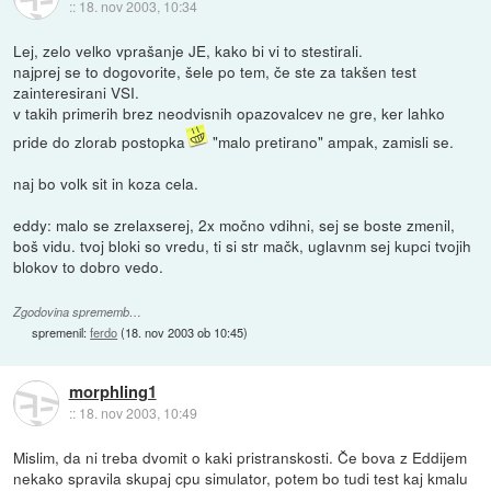
::
18. nov 2003, 10:34
Lej, zelo velko vprašanje JE, kako bi vi to stestirali.
najprej se to dogovorite, šele po tem, če ste za takšen test
zainteresirani VSI.
v takih primerih brez neodvisnih opazovalcev ne gre, ker lahko
pride do zlorab postopka
"malo pretirano" ampak, zamisli se.
naj bo volk sit in koza cela.
eddy: malo se zrelaxserej, 2x močno vdihni, sej se boste zmenil,
boš vidu. tvoj bloki so vredu, ti si str mačk, uglavnm sej kupci tvojih
blokov to dobro vedo.
Zgodovina sprememb…
spremenil:
ferdo
(
18. nov 2003 ob 10:45
)
morphling1
::
18. nov 2003, 10:49
Mislim, da ni treba dvomit o kaki pristranskosti. Če bova z Eddijem
nekako spravila skupaj cpu simulator, potem bo tudi test kaj kmalu