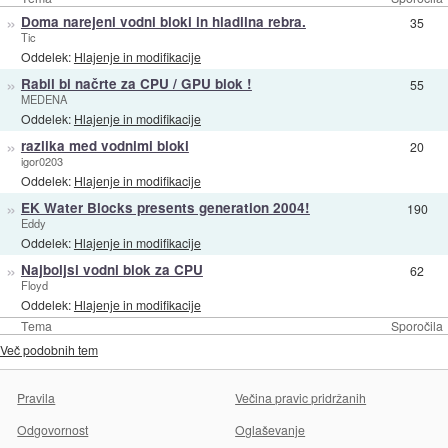
»
Doma narejeni vodni bloki in hladilna rebra.
35
Tic
Oddelek:
Hlajenje in modifikacije
»
Rabil bi načrte za CPU / GPU blok !
55
MEDENA
Oddelek:
Hlajenje in modifikacije
»
razlika med vodnimi bloki
20
igor0203
Oddelek:
Hlajenje in modifikacije
»
EK Water Blocks presents generation 2004!
190
Eddy
Oddelek:
Hlajenje in modifikacije
»
Najboljsi vodni blok za CPU
62
Floyd
Oddelek:
Hlajenje in modifikacije
Tema
Sporočila
Več podobnih tem
Pravila
Večina pravic pridržanih
Odgovornost
Oglaševanje