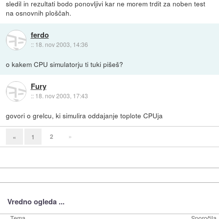
sledil in rezultati bodo ponovljivi kar ne morem trdit za noben test
na osnovnih ploščah.
ferdo
::
18. nov 2003, 14:36
o kakem CPU simulatorju ti tuki pišeš?
Fury
::
18. nov 2003, 17:43
govori o grelcu, ki simulira oddajanje toplote CPUja
2
»
«
1
Vredno ogleda ...
Tema
Sporočila