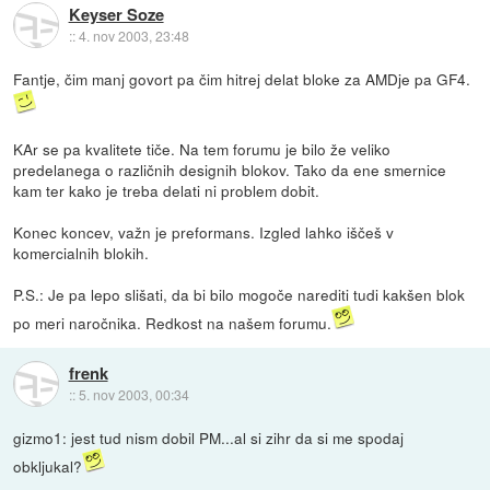
Keyser Soze
::
4. nov 2003, 23:48
Fantje, čim manj govort pa čim hitrej delat bloke za AMDje pa GF4.
KAr se pa kvalitete tiče. Na tem forumu je bilo že veliko
predelanega o različnih designih blokov. Tako da ene smernice
kam ter kako je treba delati ni problem dobit.
Konec koncev, važn je preformans. Izgled lahko iščeš v
komercialnih blokih.
P.S.: Je pa lepo slišati, da bi bilo mogoče narediti tudi kakšen blok
po meri naročnika. Redkost na našem forumu.
frenk
::
5. nov 2003, 00:34
gizmo1: jest tud nism dobil PM...al si zihr da si me spodaj
obkljukal?