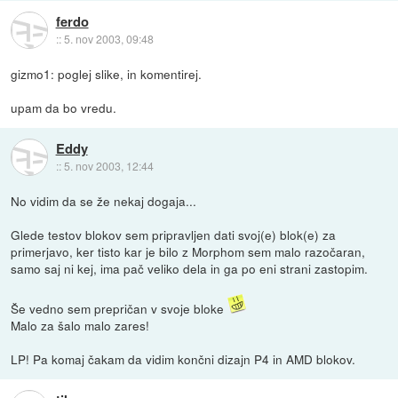
ferdo
::
5. nov 2003, 09:48
gizmo1: poglej slike, in komentirej.
upam da bo vredu.
Eddy
::
5. nov 2003, 12:44
No vidim da se že nekaj dogaja...
Glede testov blokov sem pripravljen dati svoj(e) blok(e) za
primerjavo, ker tisto kar je bilo z Morphom sem malo razočaran,
samo saj ni kej, ima pač veliko dela in ga po eni strani zastopim.
Še vedno sem prepričan v svoje bloke
Malo za šalo malo zares!
LP! Pa komaj čakam da vidim končni dizajn P4 in AMD blokov.