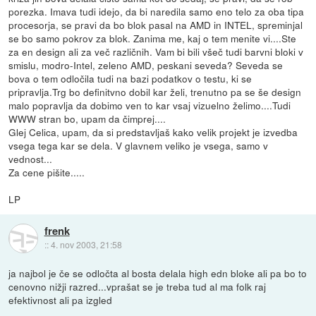
porezka. Imava tudi idejo, da bi naredila samo eno telo za oba tipa
procesorja, se pravi da bo blok pasal na AMD in INTEL, spreminjal
se bo samo pokrov za blok. Zanima me, kaj o tem menite vi....Ste
za en design ali za več različnih. Vam bi bili všeč tudi barvni bloki v
smislu, modro-Intel, zeleno AMD, peskani seveda? Seveda se
bova o tem odločila tudi na bazi podatkov o testu, ki se
pripravlja.Trg bo definitvno dobil kar želi, trenutno pa se še design
malo popravlja da dobimo ven to kar vsaj vizuelno želimo....Tudi
WWW stran bo, upam da čimprej....
Glej Celica, upam, da si predstavljaš kako velik projekt je izvedba
vsega tega kar se dela. V glavnem veliko je vsega, samo v
vednost...
Za cene pišite.....
LP
frenk
::
4. nov 2003, 21:58
ja najbol je če se odločta al bosta delala high edn bloke ali pa bo to
cenovno nižji razred...vprašat se je treba tud al ma folk raj
efektivnost ali pa izgled