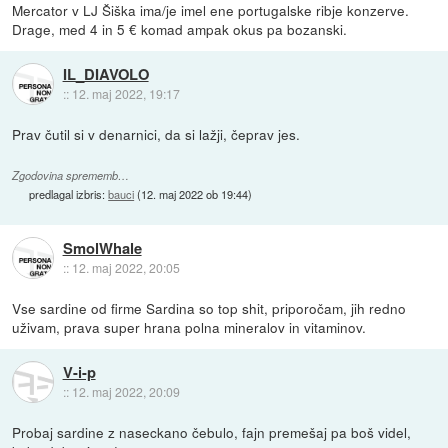
Mercator v LJ Šiška ima/je imel ene portugalske ribje konzerve.
Drage, med 4 in 5 € komad ampak okus pa bozanski.
IL_DIAVOLO
::
12. maj 2022, 19:17
Prav čutil si v denarnici, da si lažji, čeprav jes.
Zgodovina sprememb…
predlagal izbris:
bauci
(
12. maj 2022 ob 19:44
)
SmolWhale
::
12. maj 2022, 20:05
Vse sardine od firme Sardina so top shit, priporočam, jih redno
uživam, prava super hrana polna mineralov in vitaminov.
V-i-p
::
12. maj 2022, 20:09
Probaj sardine z naseckano čebulo, fajn premešaj pa boš videl,