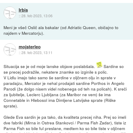
Irbis
::
28. feb 2023, 13:06
Meni je všeč Oslič ala bakalar (od Adriatic Queen, običajno to
najdem v Mercatorju).
mojsterleo
::
28. feb 2023, 13:11
Situacija se je od moje lanske objave poslabšala.
Sardine so
se precej podražile, nekatere znamke so izginile s polic.
V Lidlu imajo tako samo še sardine v oljčnem olju in sprate v
paradajzu, Mercator je nehal prodajati sardine Porthos in Angelo
Parodi (že dolgo nisem videl nobenega od teh na policah). K sreči
za ljubitelje, Leclerc Ljubljana (za Maribor ne vem) še ima
Connetable in Hlebosol ima Dimljene Latvijske sprate (Riške
sprate).
Glede Eva sardin je pa tako, da kvaliteta precej niha. Prej so imeli
dve fabriki (Mirna in Ostrea Stankovci / Parma Fish Zadar), tiste iz
Parma Fish so bile ful preslane, medtem ko so bile tiste v oljčnem