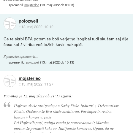
spremenil:
mojsterleo
(
13. maj 2022 ob 09:33
)
polozweii
::
13. maj 2022, 10:12
Če te skrbi BPA potem se boš verjetno izogibal tudi skušam saj dlje
časa kot živi riba več težkih kovin nakopiči.
Zgodovina sprememb…
spremenilo:
polozweii
(
13. maj 2022 ob 10:13
)
mojsterleo
::
13. maj 2022, 11:27
Pac-Man
je
12. maj 2022 ob 21:17
izjavil
:
Hofrove skuše proizvedene v Sæby Fiske-Industri + Delemarisov
Picnic. Občasno še Eva skuše mediteran. Par kaper in rezina
limone v konzervi, paše.
Pri Hofrovih pazi, zadnja runda je ponevedoma iz Maroka,
moram še poskusit kake so. Italijanske konzerve. Upam, da ne