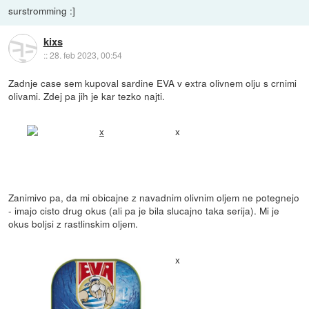
surstromming :]
kixs
::
28. feb 2023, 00:54
Zadnje case sem kupoval sardine EVA v extra olivnem olju s crnimi
olivami. Zdej pa jih je kar tezko najti.
x
Zanimivo pa, da mi obicajne z navadnim olivnim oljem ne potegnejo
- imajo cisto drug okus (ali pa je bila slucajno taka serija). Mi je
okus boljsi z rastlinskim oljem.
x