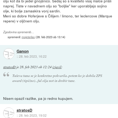
olju kot da bi jedel gnojšnico. Sedaj so s kvaliteto vsaj malce prišli
naprej. Tiste v navadnem olju so "boljše" ker uporabljajo sojino
olje, ki bolje zamaskira vonj sardin.
Meni so dobre Hoferjeve s Čilijem / limono, ter leclercove (Marque
repere) v oljčnem olju.
Zgodovina sprememb…
spremenil:
mojsterleo
(
28. feb 2023 ob 13:14
)
Ganon
::
28. feb 2023, 16:22
stratosD
je
28. feb 2023 ob 12:24
izjavil
:
Tuševa tuna se je konkretno pokvarila..potem ko je dobila ZPS
award (tipično)...ful olja not in drobir tune.
Nisem opazil razlike, pa jo redno kupujem.
stratosD
::
28. feb 2023, 19:02