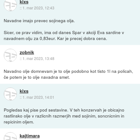
kixs
::
1. mar 2023, 12:43
Navadne imajo prevec sojinega olja.
Sicer, ce prav vidim, ima od danes Spar v akciji Eva sardine v
navadnem olju za 0,83eur. Kar je precej dobra cena.
zobnik
::
1. mar 2023, 13:48
Navadno olje domnevam je to olje podobno kot tisto 1l na policah,
če potem je to olje navadna smet.
kixs
::
1. mar 2023, 14:01
Pogledas kaj pise pod sestavine. V teh konzervah je obicajno
rastlinsko olje v razlicnih razmerjih med sojinim, soncnicnim in
repicinim oljem.
kajtimara