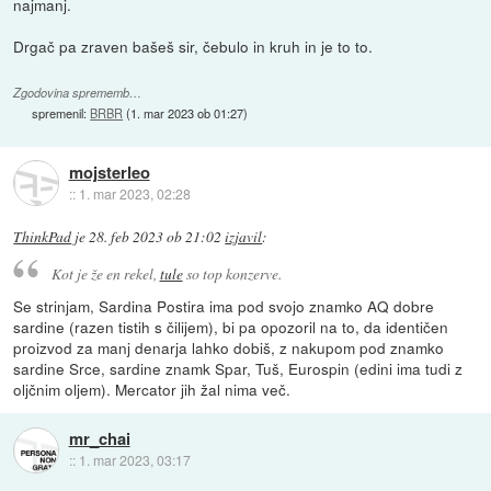
najmanj.
Drgač pa zraven bašeš sir, čebulo in kruh in je to to.
Zgodovina sprememb…
spremenil:
BRBR
(
1. mar 2023 ob 01:27
)
mojsterleo
::
1. mar 2023, 02:28
ThinkPad
je
28. feb 2023 ob 21:02
izjavil
:
Kot je že en rekel,
tule
so top konzerve.
Se strinjam, Sardina Postira ima pod svojo znamko AQ dobre
sardine (razen tistih s čilijem), bi pa opozoril na to, da identičen
proizvod za manj denarja lahko dobiš, z nakupom pod znamko
sardine Srce, sardine znamk Spar, Tuš, Eurospin (edini ima tudi z
oljčnim oljem). Mercator jih žal nima več.
mr_chai
::
1. mar 2023, 03:17