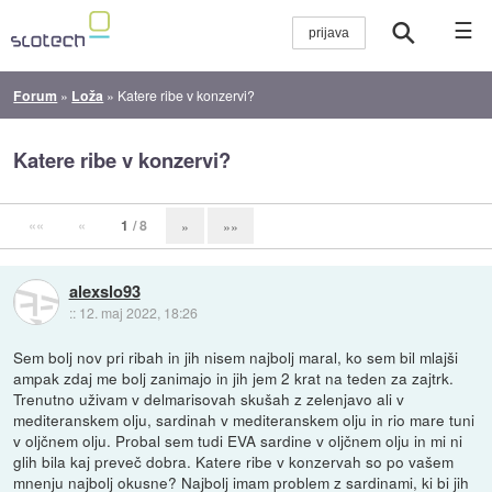
☰
Forum
»
Loža
»
Katere ribe v konzervi?
Katere ribe v konzervi?
««
«
1
/ 8
»
»»
alexslo93
::
12. maj 2022, 18:26
Sem bolj nov pri ribah in jih nisem najbolj maral, ko sem bil mlajši
ampak zdaj me bolj zanimajo in jih jem 2 krat na teden za zajtrk.
Trenutno uživam v delmarisovah skušah z zelenjavo ali v
mediteranskem olju, sardinah v mediteranskem olju in rio mare tuni
v oljčnem olju. Probal sem tudi EVA sardine v oljčnem olju in mi ni
glih bila kaj preveč dobra. Katere ribe v konzervah so po vašem
mnenju najbolj okusne? Najbolj imam problem z sardinami, ki bi jih