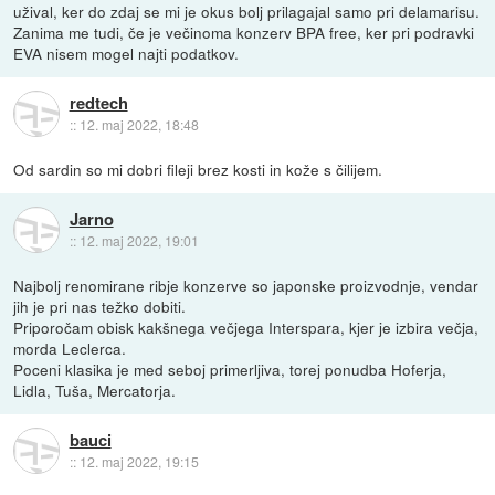
užival, ker do zdaj se mi je okus bolj prilagajal samo pri delamarisu.
Zanima me tudi, če je večinoma konzerv BPA free, ker pri podravki
EVA nisem mogel najti podatkov.
redtech
::
12. maj 2022, 18:48
Od sardin so mi dobri fileji brez kosti in kože s čilijem.
Jarno
::
12. maj 2022, 19:01
Najbolj renomirane ribje konzerve so japonske proizvodnje, vendar
jih je pri nas težko dobiti.
Priporočam obisk kakšnega večjega Interspara, kjer je izbira večja,
morda Leclerca.
Poceni klasika je med seboj primerljiva, torej ponudba Hoferja,
Lidla, Tuša, Mercatorja.
bauci
::
12. maj 2022, 19:15