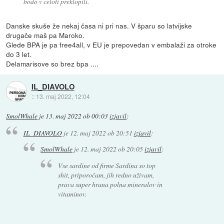
bodo v celoti preklopili.
Danske skuše že nekaj časa ni pri nas. V šparu so latvijske
drugače maš pa Maroko.
Glede BPA je pa free4all, v EU je prepovedan v embalaži za otroke
do 3 let.
Delamarisove so brez bpa ....
IL_DIAVOLO
::
13. maj 2022, 12:04
SmolWhale
je
13. maj 2022 ob 00:03
izjavil
:
IL_DIAVOLO
je
12. maj 2022 ob 20:51
izjavil
:
SmolWhale
je
12. maj 2022 ob 20:05
izjavil
:
Vse sardine od firme Sardina so top
shit, priporočam, jih redno uživam,
prava super hrana polna mineralov in
vitaminov.