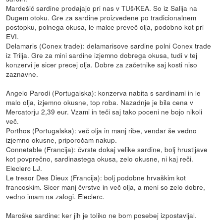
Mardešić sardine prodajajo pri nas v TUš/KEA. So iz Salija na
Dugem otoku. Gre za sardine proizvedene po tradicionalnem
postopku, polnega okusa, le malce preveč olja, podobno kot pri
EVI.
Delamaris (Conex trade): delamarisove sardine polni Conex trade
iz Trilja. Gre za mini sardine izjemno dobrega okusa, tudi v tej
konzervi je sicer precej olja. Dobre za začetnike saj kosti niso
zaznavne.
Angelo Parodi (Portugalska): konzerva nabita s sardinami in le
malo olja, izjemno okusne, top roba. Nazadnje je bila cena v
Mercatorju 2,39 eur. Vzami in teči saj tako poceni ne bojo nikoli
več.
Porthos (Portugalska): več olja in manj ribe, vendar še vedno
izjemno okusne, priporočam nakup.
Connetable (Francija): čvrste dokaj velike sardine, bolj hrustljave
kot povprečno, sardinastega okusa, zelo okusne, ni kaj reči.
Eleclerc LJ.
Le tresor Des Dieux (Francija): bolj podobne hrvaškim kot
francoskim. Sicer manj čvrstve in več olja, a meni so zelo dobre,
vedno imam na zalogi. Eleclerc.
Maroške sardine: ker jih je toliko ne bom posebej izpostavljal.