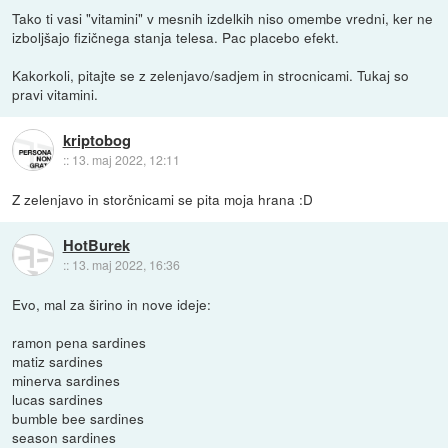
Tako ti vasi "vitamini" v mesnih izdelkih niso omembe vredni, ker ne
izboljšajo fizičnega stanja telesa. Pac placebo efekt.
Kakorkoli, pitajte se z zelenjavo/sadjem in strocnicami. Tukaj so
pravi vitamini.
kriptobog
::
13. maj 2022, 12:11
Z zelenjavo in storčnicami se pita moja hrana :D
HotBurek
::
13. maj 2022, 16:36
Evo, mal za širino in nove ideje:
ramon pena sardines
matiz sardines
minerva sardines
lucas sardines
bumble bee sardines
season sardines