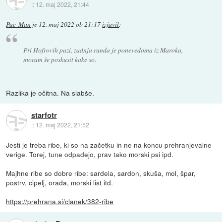
::
12. maj 2022, 21:44
Pac-Man
je
12. maj 2022 ob 21:17
izjavil
:
Pri Hofrovih pazi, zadnja runda je ponevedoma iz Maroka,
moram še poskusit kake so.
Razlika je očitna. Na slabše.
starfotr
::
12. maj 2022, 21:52
Jesti je treba ribe, ki so na začetku in ne na koncu prehranjevalne
verige. Torej, tune odpadejo, prav tako morski psi ipd.
Majhne ribe so dobre ribe: sardela, sardon, skuša, mol, špar,
postrv, cipelj, orada, morski list itd.
https://prehrana.si/clanek/382-ribe