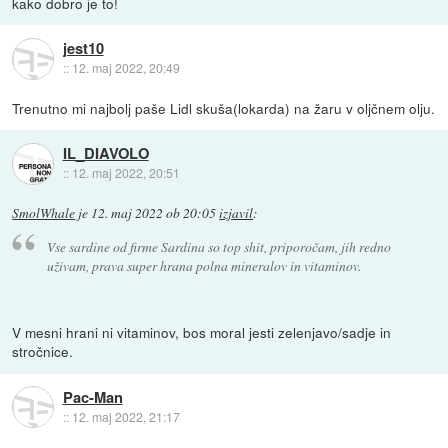
kako dobro je to!
jest10
::
12. maj 2022, 20:49
Trenutno mi najbolj paše Lidl skuša(lokarda) na žaru v oljčnem olju.
IL_DIAVOLO
::
12. maj 2022, 20:51
SmolWhale
je
12. maj 2022 ob 20:05
izjavil
:
Vse sardine od firme Sardina so top shit, priporočam, jih redno
uživam, prava super hrana polna mineralov in vitaminov.
V mesni hrani ni vitaminov, bos moral jesti zelenjavo/sadje in
stročnice.
Pac-Man
::
12. maj 2022, 21:17