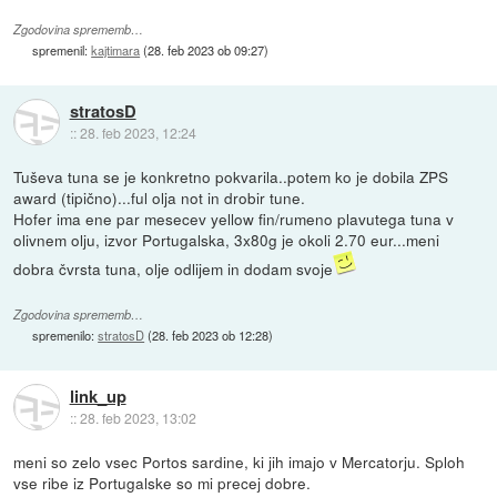
Zgodovina sprememb…
spremenil:
kajtimara
(
28. feb 2023 ob 09:27
)
stratosD
::
28. feb 2023, 12:24
Tuševa tuna se je konkretno pokvarila..potem ko je dobila ZPS
award (tipično)...ful olja not in drobir tune.
Hofer ima ene par mesecev yellow fin/rumeno plavutega tuna v
olivnem olju, izvor Portugalska, 3x80g je okoli 2.70 eur...meni
dobra čvrsta tuna, olje odlijem in dodam svoje
Zgodovina sprememb…
spremenilo:
stratosD
(
28. feb 2023 ob 12:28
)
link_up
::
28. feb 2023, 13:02
meni so zelo vsec Portos sardine, ki jih imajo v Mercatorju. Sploh
vse ribe iz Portugalske so mi precej dobre.