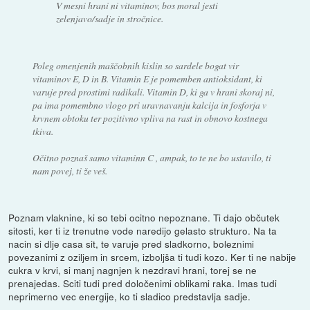
V mesni hrani ni vitaminov, bos moral jesti
zelenjavo/sadje in stročnice.
Poleg omenjenih maščobnih kislin so sardele bogat vir
vitaminov E, D in B. Vitamin E je pomemben antioksidant, ki
varuje pred prostimi radikali. Vitamin D, ki ga v hrani skoraj ni,
pa ima pomembno vlogo pri uravnavanju kalcija in fosforja v
krvnem obtoku ter pozitivno vpliva na rast in obnovo kostnega
tkiva.
Očitno poznaš samo vitaminn C , ampak, to te ne bo ustavilo, ti
nam povej, ti že veš.
Poznam vlaknine, ki so tebi ocitno nepoznane. Ti dajo občutek
sitosti, ker ti iz trenutne vode naredijo gelasto strukturo. Na ta
nacin si dlje casa sit, te varuje pred sladkorno, boleznimi
povezanimi z oziljem in srcem, izboljša ti tudi kozo. Ker ti ne nabije
cukra v krvi, si manj nagnjen k nezdravi hrani, torej se ne
prenajedas. Sciti tudi pred določenimi oblikami raka. Imas tudi
neprimerno vec energije, ko ti sladico predstavlja sadje.