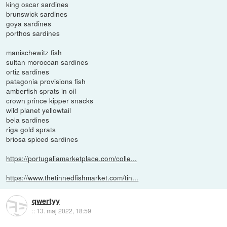
king oscar sardines
brunswick sardines
goya sardines
porthos sardines
manischewitz fish
sultan moroccan sardines
ortiz sardines
patagonia provisions fish
amberfish sprats in oil
crown prince kipper snacks
wild planet yellowtail
bela sardines
riga gold sprats
briosa spiced sardines
https://portugaliamarketplace.com/colle...
https://www.thetinnedfishmarket.com/tin...
qwertyy
::
13. maj 2022, 18:59