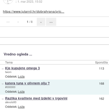
::
1. mar 2023, 15:02
https://www.jutarnji.hr/dobrahrana/pric...
««
«
1
/ 8
»
»»
Vredno ogleda ...
Tema
Sporočila
»
Kje kupujete omega 3
113
twom
Oddelek:
Loža
»
katera tuna v olivnem olju ?
168
#000000
Oddelek:
Loža
»
Razlika kvalitete med izdelki v trgovini
162
alexslo93
Oddelek:
Loža