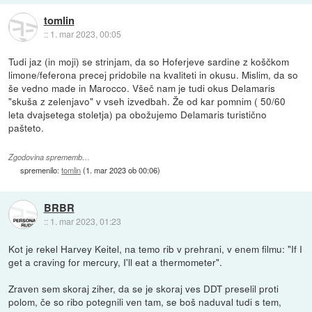
tomlin
::
1. mar 2023, 00:05
Tudi jaz (in moji) se strinjam, da so Hoferjeve sardine z koščkom
limone/feferona precej pridobile na kvaliteti in okusu. Mislim, da so
še vedno made in Marocco. Všeč nam je tudi okus Delamaris
"skuša z zelenjavo" v vseh izvedbah. Že od kar pomnim ( 50/60
leta dvajsetega stoletja) pa obožujemo Delamaris turistično
pašteto.
Zgodovina sprememb…
spremenilo:
tomlin
(
1. mar 2023 ob 00:06
)
BRBR
::
1. mar 2023, 01:23
Kot je rekel Harvey Keitel, na temo rib v prehrani, v enem filmu: "If I
get a craving for mercury, I'll eat a thermometer".
Zraven sem skoraj ziher, da se je skoraj ves DDT preselil proti
polom, če so ribo potegnili ven tam, se boš naduval tudi s tem,