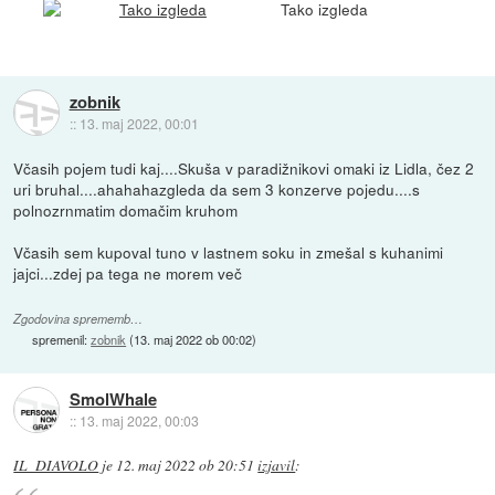
Tako izgleda
zobnik
::
13. maj 2022, 00:01
Včasih pojem tudi kaj....Skuša v paradižnikovi omaki iz Lidla, čez 2
uri bruhal....ahahahazgleda da sem 3 konzerve pojedu....s
polnozrnmatim domačim kruhom
Včasih sem kupoval tuno v lastnem soku in zmešal s kuhanimi
jajci...zdej pa tega ne morem več
Zgodovina sprememb…
spremenil:
zobnik
(
13. maj 2022 ob 00:02
)
SmolWhale
::
13. maj 2022, 00:03
IL_DIAVOLO
je
12. maj 2022 ob 20:51
izjavil
: