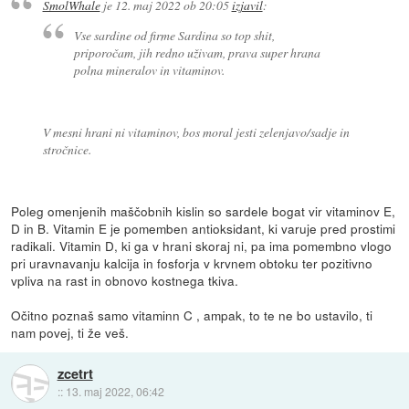
SmolWhale
je
12. maj 2022 ob 20:05
izjavil
:
Vse sardine od firme Sardina so top shit,
priporočam, jih redno uživam, prava super hrana
polna mineralov in vitaminov.
V mesni hrani ni vitaminov, bos moral jesti zelenjavo/sadje in
stročnice.
Poleg omenjenih maščobnih kislin so sardele bogat vir vitaminov E,
D in B. Vitamin E je pomemben antioksidant, ki varuje pred prostimi
radikali. Vitamin D, ki ga v hrani skoraj ni, pa ima pomembno vlogo
pri uravnavanju kalcija in fosforja v krvnem obtoku ter pozitivno
vpliva na rast in obnovo kostnega tkiva.
Očitno poznaš samo vitaminn C , ampak, to te ne bo ustavilo, ti
nam povej, ti že veš.
zcetrt
::
13. maj 2022, 06:42