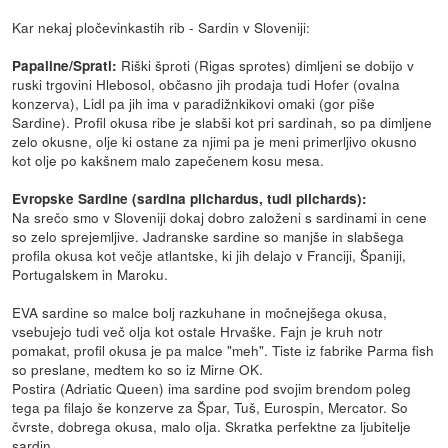
Kar nekaj pločevinkastih rib - Sardin v Sloveniji:
Riški šproti (Rigas sprotes) dimljeni se dobijo v
Papaline/Sprati:
ruski trgovini Hlebosol, občasno jih prodaja tudi Hofer (ovalna
konzerva), Lidl pa jih ima v paradižnkikovi omaki (gor piše
Sardine). Profil okusa ribe je slabši kot pri sardinah, so pa dimljene
zelo okusne, olje ki ostane za njimi pa je meni primerljivo okusno
kot olje po kakšnem malo zapečenem kosu mesa.
Evropske Sardine (sardina pilchardus, tudi pilchards):
Na srečo smo v Sloveniji dokaj dobro založeni s sardinami in cene
so zelo sprejemljive. Jadranske sardine so manjše in slabšega
profila okusa kot večje atlantske, ki jih delajo v Franciji, Španiji,
Portugalskem in Maroku.
EVA sardine so malce bolj razkuhane in močnejšega okusa,
vsebujejo tudi več olja kot ostale Hrvaške. Fajn je kruh notr
pomakat, profil okusa je pa malce "meh". Tiste iz fabrike Parma fish
so preslane, medtem ko so iz Mirne OK.
Postira (Adriatic Queen) ima sardine pod svojim brendom poleg
tega pa filajo še konzerve za Špar, Tuš, Eurospin, Mercator. So
čvrste, dobrega okusa, malo olja. Skratka perfektne za ljubitelje
sardin.