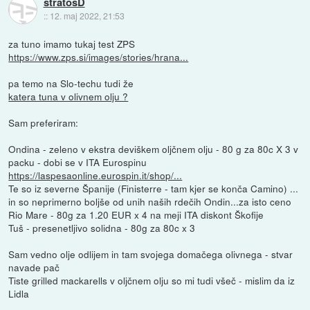
stratosD
::
12. maj 2022, 21:53
za tuno imamo tukaj test ZPS
https://www.zps.si/images/stories/hrana...
pa temo na Slo-techu tudi že
katera tuna v olivnem olju ?
Sam preferiram:
Ondina - zeleno v ekstra deviškem oljčnem olju - 80 g za 80c X 3 v
packu - dobi se v ITA Eurospinu
https://laspesaonline.eurospin.it/shop/...
Te so iz severne Španije (Finisterre - tam kjer se konča Camino) ...
in so neprimerno boljše od unih naših rdečih Ondin...za isto ceno
Rio Mare - 80g za 1.20 EUR x 4 na meji ITA diskont Škofije
Tuš - presenetljivo solidna - 80g za 80c x 3
Sam vedno olje odlijem in tam svojega domačega olivnega - stvar
navade pač
Tiste grilled mackarells v oljčnem olju so mi tudi všeč - mislim da iz
Lidla