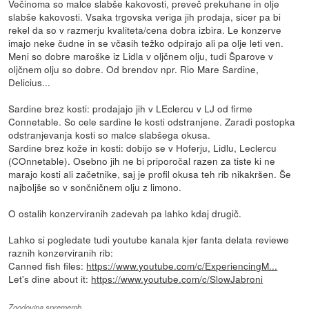
Večinoma so malce slabše kakovosti, preveč prekuhane in olje
slabše kakovosti. Vsaka trgovska veriga jih prodaja, sicer pa bi
rekel da so v razmerju kvaliteta/cena dobra izbira. Le konzerve
imajo neke čudne in se včasih težko odpirajo ali pa olje leti ven.
Meni so dobre maroške iz Lidla v oljčnem olju, tudi Šparove v
oljčnem olju so dobre. Od brendov npr. Rio Mare Sardine,
Delicius...
Sardine brez kosti: prodajajo jih v LEclercu v LJ od firme
Connetable. So cele sardine le kosti odstranjene. Zaradi postopka
odstranjevanja kosti so malce slabšega okusa.
Sardine brez kože in kosti: dobijo se v Hoferju, Lidlu, Leclercu
(COnnetable). Osebno jih ne bi priporočal razen za tiste ki ne
marajo kosti ali začetnike, saj je profil okusa teh rib nikakršen. Še
najboljše so v sončničnem olju z limono.
O ostalih konzerviranih zadevah pa lahko kdaj drugič.
Lahko si pogledate tudi youtube kanala kjer fanta delata reviewe
raznih konzerviranih rib:
Canned fish files:
https://www.youtube.com/c/ExperiencingM...
Let's dine about it:
https://www.youtube.com/c/SlowJabroni
Zgodovina sprememb…