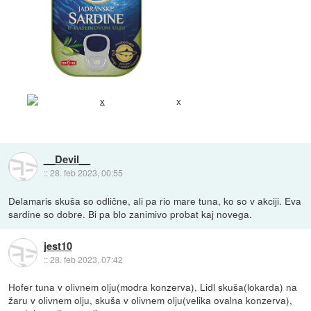
x
__Devil__
::
28. feb 2023, 00:55
Delamaris skuša so odlične, ali pa rio mare tuna, ko so v akciji. Eva
sardine so dobre. Bi pa blo zanimivo probat kaj novega.
jest10
::
28. feb 2023, 07:42
Hofer tuna v olivnem olju(modra konzerva), Lidl skuša(lokarda) na
žaru v olivnem olju, skuša v olivnem olju(velika ovalna konzerva),