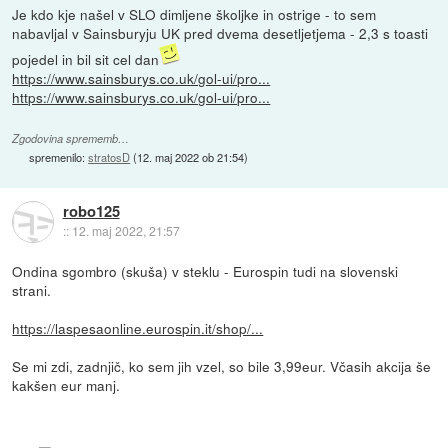
Je kdo kje našel v SLO dimljene školjke in ostrige - to sem
nabavljal v Sainsburyju UK pred dvema desetljetjema - 2,3 s toasti
pojedel in bil sit cel dan
https://www.sainsburys.co.uk/gol-ui/pro...
https://www.sainsburys.co.uk/gol-ui/pro...
Zgodovina sprememb…
spremenilo:
stratosD
(
12. maj 2022 ob 21:54
)
robo125
::
12. maj 2022, 21:57
Ondina sgombro (skuša) v steklu - Eurospin tudi na slovenski
strani.
https://laspesaonline.eurospin.it/shop/...
Se mi zdi, zadnjič, ko sem jih vzel, so bile 3,99eur. Včasih akcija še
kakšen eur manj.