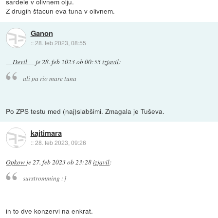
sardele v olivnem olju.
Z drugih štacun eva tuna v olivnem.
Ganon
::
28. feb 2023, 08:55
__Devil__
je
28. feb 2023 ob 00:55
izjavil
:
ali pa rio mare tuna
Po ZPS testu med (naj)slabšimi. Zmagala je Tuševa.
kajtimara
::
28. feb 2023, 09:26
Opkow
je
27. feb 2023 ob 23:28
izjavil
:
surstromming :]
in to dve konzervi na enkrat.