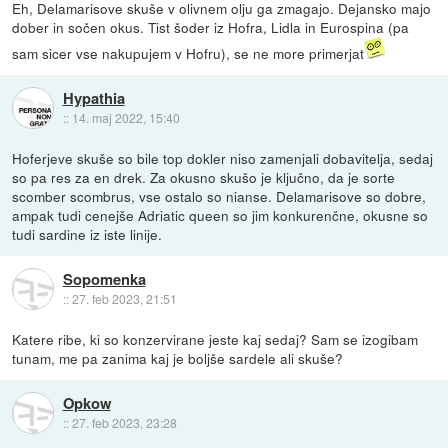
Eh, Delamarisove skuše v olivnem olju ga zmagajo. Dejansko majo
dober in sočen okus. Tist šoder iz Hofra, Lidla in Eurospina (pa
sam sicer vse nakupujem v Hofru), se ne more primerjat
Hypathia
::
14. maj 2022, 15:40
Hoferjeve skuše so bile top dokler niso zamenjali dobavitelja, sedaj
so pa res za en drek. Za okusno skušo je ključno, da je sorte
scomber scombrus, vse ostalo so nianse. Delamarisove so dobre,
ampak tudi cenejše Adriatic queen so jim konkurenčne, okusne so
tudi sardine iz iste linije.
Sopomenka
::
27. feb 2023, 21:51
Katere ribe, ki so konzervirane jeste kaj sedaj? Sam se izogibam
tunam, me pa zanima kaj je boljše sardele ali skuše?
Opkow
::
27. feb 2023, 23:28