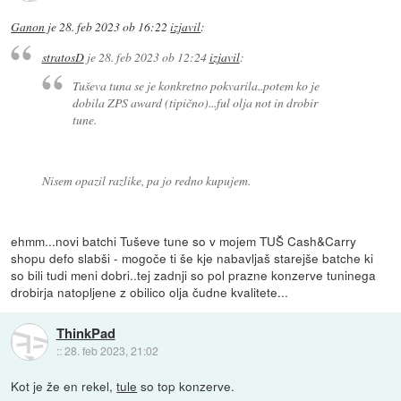
Ganon
je
28. feb 2023 ob 16:22
izjavil
:
stratosD
je
28. feb 2023 ob 12:24
izjavil
:
Tuševa tuna se je konkretno pokvarila..potem ko je
dobila ZPS award (tipično)...ful olja not in drobir
tune.
Nisem opazil razlike, pa jo redno kupujem.
ehmm...novi batchi Tuševe tune so v mojem TUŠ Cash&Carry
shopu defo slabši - mogoče ti še kje nabavljaš starejše batche ki
so bili tudi meni dobri..tej zadnji so pol prazne konzerve tuninega
drobirja natopljene z obilico olja čudne kvalitete...
ThinkPad
::
28. feb 2023, 21:02
Kot je že en rekel,
tule
so top konzerve.