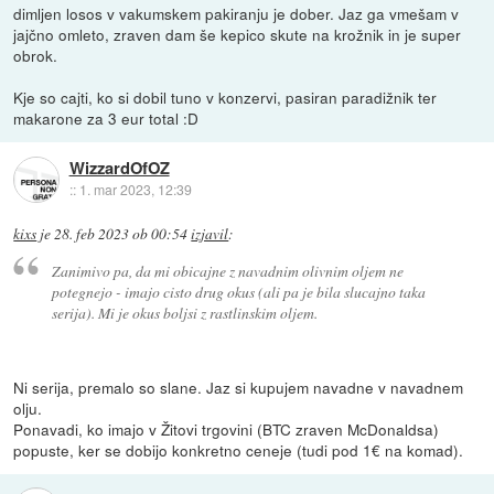
dimljen losos v vakumskem pakiranju je dober. Jaz ga vmešam v
jajčno omleto, zraven dam še kepico skute na krožnik in je super
obrok.
Kje so cajti, ko si dobil tuno v konzervi, pasiran paradižnik ter
makarone za 3 eur total :D
WizzardOfOZ
::
1. mar 2023, 12:39
kixs
je
28. feb 2023 ob 00:54
izjavil
:
Zanimivo pa, da mi obicajne z navadnim olivnim oljem ne
potegnejo - imajo cisto drug okus (ali pa je bila slucajno taka
serija). Mi je okus boljsi z rastlinskim oljem.
Ni serija, premalo so slane. Jaz si kupujem navadne v navadnem
olju.
Ponavadi, ko imajo v Žitovi trgovini (BTC zraven McDonaldsa)
popuste, ker se dobijo konkretno ceneje (tudi pod 1€ na komad).